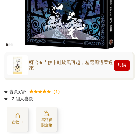
呀哈★吉伊卡哇旋風再起，精選周邊看過
加購
來
★
會員好評
★★★★★（4）
★
7
個人喜歡
寫評價
喜歡+1
賺金幣