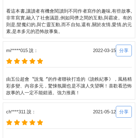
看這本書,讓讀者有機會閱讀到不同作者寫作的趣味,有些故事,
非常寫實,融入了社會議題,例如同儕之間的互動,與霸凌。有的
則是,蠻魔幻的,與亡靈互動,而不自知,還有,關於友情,愛情,的元
分享
mi*****015 說：
2022-03-15
由五位超會〝說鬼〞的作者聯袂打造的《詭軼紀事》，風格精
彩多變、內容多元，驚悚氛圍也是不讓人失望啊！喜歡看恐怖
分享
ch****311 說：
2021-05-12