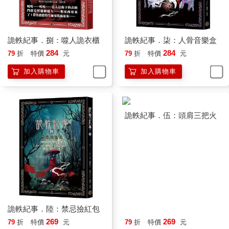
詭軼紀事．捌：噬人詭衣櫃
詭軼紀事．柒：人骨音樂盒
284
284
79
折
特價
元
79
折
特價
元
加入購物車
加入購物車
詭軼紀事．陸：禁忌撿紅包
詭軼紀事．伍：頭肩三把火
269
269
79
折
特價
元
79
折
特價
元