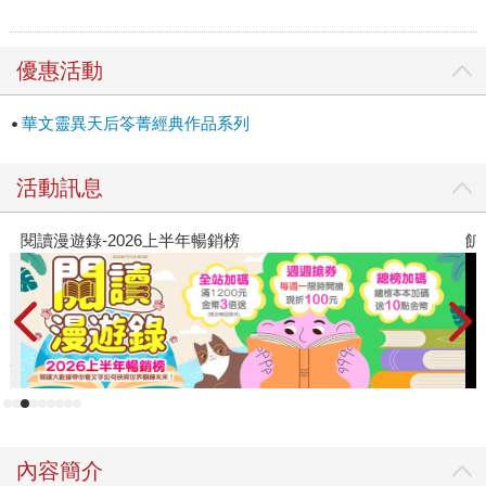
優惠活動
華文靈異天后笭菁經典作品系列
活動訊息
飢餓遊戲前傳贈早優券
內容簡介