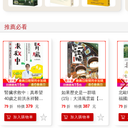
推薦必看
腎臟求救中：真希望
如果歷史是一群喵
北歐
40歲之前洪永祥醫師
(15)：大清風雲篇【萌
福國
就告訴我這些事
貓漫畫學歷史】
379
387
79
折
特價
元
79
折
特價
元
79
折
加入購物車
加入購物車