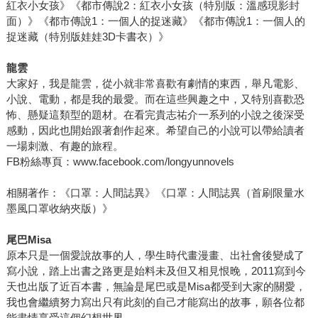
紅衣小女孩》《都市傳說2：紅衣小女孩（特別版：溫感現影封
面）》《都市傳說1：一個人的捉迷藏》《都市傳說1：一個人的
捉迷藏（特別版娃娃3D卡書衣）》
龍雲
大家好，我是龍雲，從小就非常喜歡有劇情的東西，舉凡電影、
小說、電動，都是我的最愛。而在這些興趣之中，又特別喜歡恐
怖、懸疑這類型的題材。在看完貴志祐介一系列的小說之後深受
感動，因此也開始跟著創作起來。希望自己的小說可以帶給讀者
一場刺激、有趣的旅程。
FB粉絲專頁：www.facebook.com/longyunnovels
相關著作：《口罩：人間誌異》《口罩：人間誌異（首刷限量水
墨風口罩收納夾版）》
尾巴Misa
原本只是一個愛說故事的人，學生時代畫漫畫、出社會後變成了
寫小說，踏上出書之路更是始料未及但又相見恨晚，2011寫到今
天也出版了近百本書，無論是尾巴或是Misa都受到大家的關愛，
我也會繼續努力寫出只有此刻的自己才能寫出的故事，願各位都
能盡情享受這個幻想世界。