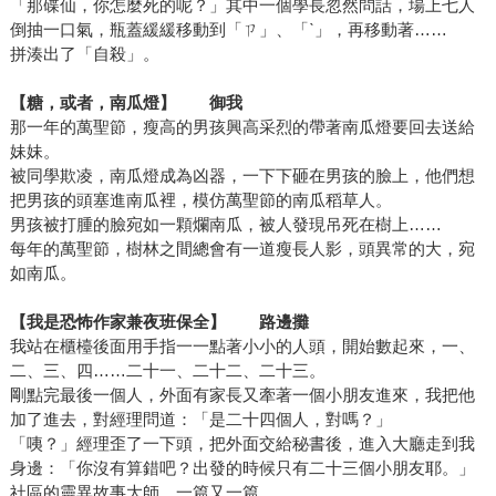
「那碟仙，你怎麼死的呢？」其中一個學長忽然問話，場上七人
倒抽一口氣，瓶蓋緩緩移動到「ㄗ」、「ˋ」，再移動著……
拼湊出了「自殺」。
【
糖，或者，南瓜燈
】 御我
那一年的萬聖節，瘦高的男孩興高采烈的帶著南瓜燈要回去送給
妹妹。
被同學欺凌，南瓜燈成為凶器，一下下砸在男孩的臉上，他們想
把男孩的頭塞進南瓜裡，模仿萬聖節的南瓜稻草人。
男孩被打腫的臉宛如一顆爛南瓜，被人發現吊死在樹上……
每年的萬聖節，樹林之間總會有一道瘦長人影，頭異常的大，宛
如南瓜。
【
我是恐怖作家兼夜班保全
】 路邊攤
我站在櫃檯後面用手指一一點著小小的人頭，開始數起來，一、
二、三、四……二十一、二十二、二十三。
剛點完最後一個人，外面有家長又牽著一個小朋友進來，我把他
加了進去，對經理問道：「是二十四個人，對嗎？」
「咦？」經理歪了一下頭，把外面交給秘書後，進入大廳走到我
身邊：「你沒有算錯吧？出發的時候只有二十三個小朋友耶。」
社區的靈異故事大師，一篇又一篇，