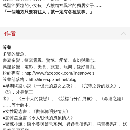
萬聖節要糖的小女孩、八樓精神異常的獨居女子……
「一個地方只要有住人，就一定有各種故事。」
作者
笭菁
多變的雙魚。
書寫多變，擅寫靈異、驚悚、愛情、奇幻與勵志。
興趣多變，電影、美食、旅遊、玩樂，愛好自由。
粉絲專頁：http://www.facebook.com/lineanovels
笭菁部落格：http://linea.pixnet.net/blog
●早期網路小說《一億元的處女之夜》、《完璧之身的妓女》、
《誰，才是第三
者》、 《三十天的愛戀》、《競標百分百男孩》、《命運之鑰》
……等十餘本。
●女性勵志書：《做個聰明好情人》
●驚悚星座書《令人戰慄的風象情人》
●驚悚小說：陳小美與禁忌系列、異遊鬼簿系列、惡童書系列、妖