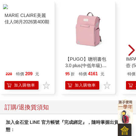
MARIE CLAIRE美麗
【PUGO】聰明書包
IM
佳人08月2026第400期
3.0 plus(中低年級)藕
壺 (
粉 全新進化玩美上市
IMU
209
4161
特價
元
95
折
特價
元
特價
220
加入購物車
加入購物車
訂購/退換貨須知
加入金石堂 LINE 官方帳號『完成綁定』，隨時掌握出貨動
會
態：