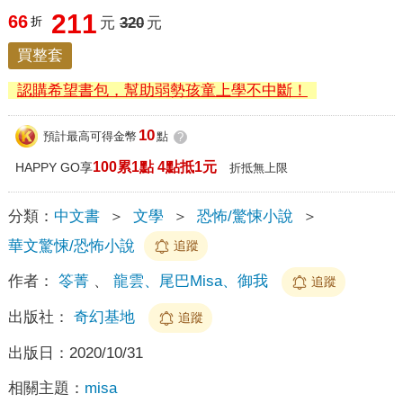
211
66
折
元
320
元
買整套
認購希望書包，幫助弱勢孩童上學不中斷！
10
預計最高可得金幣
點
?
100累1點 4點抵1元
HAPPY GO享
折抵無上限
分類：
中文書
＞
文學
＞
恐怖/驚悚小說
＞
華文驚悚/恐怖小說
追蹤
作者：
笭菁
、
龍雲、尾巴Misa、御我
追蹤
出版社：
奇幻基地
追蹤
出版日：
2020/10/31
相關主題：
misa