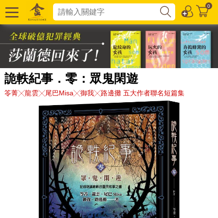
0
詭軼紀事．零：眾鬼閑遊
笭菁╳龍雲╳尾巴Misa╳御我╳路邊攤 五大作者聯名短篇集