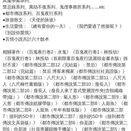
異魔學園系列、
禁忌錄系列、萬劫不復系列、鬼僕事務所系列……etc
●都市傳說系列、百鬼夜行系列
●旅遊散文：《天使的旅途》
●生活愛情： 《總有愛你的一天》 、 《我們愛過了然後呢？ 》
《別說你愛我》
●言情小說共計六十餘本
相關著作：《百鬼夜行卷2：水鬼》《百鬼夜行卷1：林投劫》
《百鬼夜行卷1：林投劫（首刷限量百鬼夜行詭麗炫金書衣版）拆
封不退》《都市傳說第二部12（完結篇）：禁后》《都市傳說第
二部12（完結篇）：禁后 博客來獨家（都市傳說社社員證版）》
《都市傳說第二部11：八尺大人》《都市傳說第二部11：八尺大
人（八尺楠竹書籤版）》《都市傳說第二部10：瘦長人》《都市
傳說第二部10：瘦長人（瘦長人來了直式雙層證件夾(含頸繩織
帶)版）》《都市傳說第二部9：菊人形》《都市傳說第二部9：菊
人形（都市傳說紙膠帶版）》《都市傳說第二部8：人面魚》《都
市傳說第二部8：人面魚（年年有餘筷版）》《都市傳說第二部
7：撿到的SD卡》《都市傳說第二部7：撿到的SD卡（撿到都市
傳說文具袋版）》《都市傳說第二部6：你是誰》《都市傳說第二
部6：你是誰（社員專屬鐳雕手機架）》《都市傳說第二部5：收