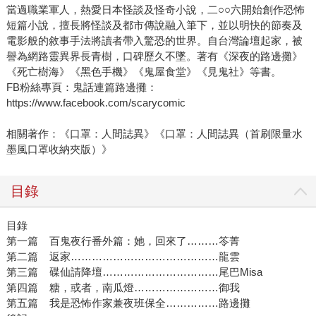
當過職業軍人，熱愛日本怪談及怪奇小說，二○○六開始創作恐怖
短篇小說，擅長將怪談及都市傳說融入筆下，並以明快的節奏及
電影般的敘事手法將讀者帶入驚恐的世界。自台灣論壇起家，被
譽為網路靈異界長青樹，口碑歷久不墜。著有《深夜的路邊攤》
《死亡樹海》《黑色手機》《鬼屋食堂》《見鬼社》等書。
FB粉絲專頁：鬼話連篇路邊攤：
https://www.facebook.com/scarycomic
相關著作：《口罩：人間誌異》《口罩：人間誌異（首刷限量水
墨風口罩收納夾版）》
目錄
目錄
第一篇 百鬼夜行番外篇：她，回來了………笭菁
第二篇 返家……………………………………龍雲
第三篇 碟仙請降壇……………………………尾巴Misa
第四篇 糖，或者，南瓜燈……………………御我
第五篇 我是恐怖作家兼夜班保全……………路邊攤