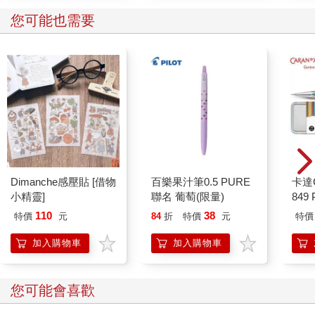
您可能也需要
Dimanche感壓貼 [借物
百樂果汁筆0.5 PURE
卡達C
小精靈]
聯名 葡萄(限量)
849 
筆 E
110
38
特價
元
84
折
特價
元
特價
加入購物車
加入購物車
您可能會喜歡