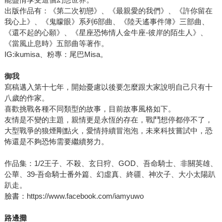
出版作品有：《第二次初戀》、《最親愛的我們》、《許你留在
我心上》、《鬼矇眼》系列6部曲、《陸天遙事件簿》三部曲、
《還不起的心願》、《星座恐怖情人金牛座-彼岸的陌生人》、
《當風止息時》五部曲等著作。
IG:ikumisa、粉專：尾巴Misa。
御我
寫稿邁入第十七年，開始憂慮以後要怎麼跟大家說明自己只有十
八歲的作家。
喜歡挑戰各種不同類型的故事，目前故事風格如下。
友情是不變的主題，親情更是永恆的存在，戰鬥想停都停不了，
大型戰爭的狼煙剛點火，愛情持續冒泡泡，未來科技嘗試中，恐
怖還是不夠恐怖需要繼續努力。
作品集：1/2王子、不殺、玄日狩、GOD、吾命騎士、非關英雄、
公華、39-吾命騎士番外篇、幻虛真、終疆、神次子、大小太陽趴
趴走。
臉書：https://www.facebook.com/iamyuwo
路邊攤