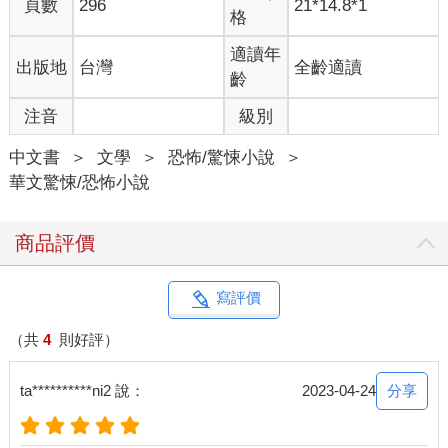
頁數
296
21*14.8*1
格
適讀年
出版地
台灣
全齡適讀
齡
注音
級別
中文書
＞
文學
＞
恐怖/驚悚小說
＞
華文驚悚/恐怖小說
商品評價
寫評價
（共
4
則好評）
分享
ta**********ni2 說：
2023-04-24