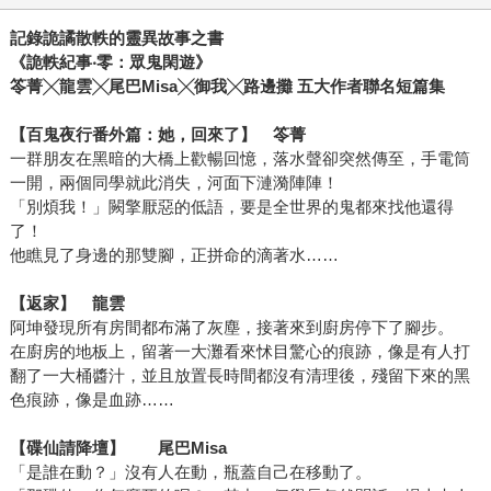
記錄詭譎散軼的靈異故事之書
《
詭軼紀事‧零：眾鬼閑遊
》
笭菁╳龍雲╳尾巴Misa╳御我╳路邊攤 五大作者聯名短篇集
【百鬼夜行番外篇：她，回來了】 笭菁
一群朋友在黑暗的大橋上歡暢回憶，落水聲卻突然傳至，手電筒
一開，兩個同學就此消失，河面下漣漪陣陣！
「別煩我！」闕擎厭惡的低語，要是全世界的鬼都來找他還得
了！
他瞧見了身邊的那雙腳，正拼命的滴著水……
【返家】 龍雲
阿坤發現所有房間都布滿了灰塵，接著來到廚房停下了腳步。
在廚房的地板上，留著一大灘看來怵目驚心的痕跡，像是有人打
翻了一大桶醬汁，並且放置長時間都沒有清理後，殘留下來的黑
色痕跡，像是血跡……
【碟仙請降壇】 尾巴Misa
「是誰在動？」沒有人在動，瓶蓋自己在移動了。