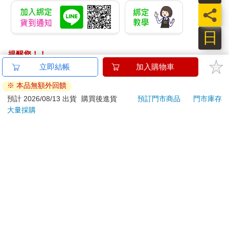
員
日
提醒您！！
金石堂及銀行均不會請您操作ATM! 如接獲電話要求您前往
ATM提款機，請不要聽從指示，以免受騙上當！
退換貨須知：
**提醒您，鑑賞期不等於試用期，退回商品須為全新狀態**
依據「消費者保護法」第19條及行政院消費者保護處公告之
「通訊交易解除權合理例外情事適用準則」，以下商品購買
後，除商品本身有瑕疵外，將不提供7天的猶豫期：
易於腐敗、保存期限較短或解約時即將逾期。（如：生
鮮食品）
依消費者要求所為之客製化給付。（客製化商品）
報紙、期刊或雜誌。（含MOOK、外文雜誌）
經消費者拆封之影音商品或電腦軟體。
非以有形媒介提供之數位內容或一經提供即為完成之線