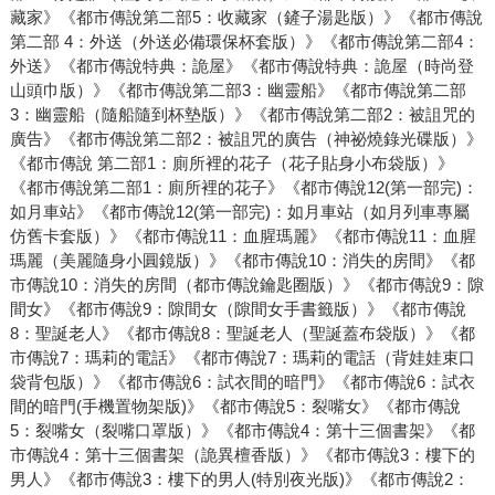
藏家》《都市傳說第二部5：收藏家（鏟子湯匙版）》《都市傳說
第二部 4：外送（外送必備環保杯套版）》《都市傳說第二部4：
外送》《都市傳說特典：詭屋》《都市傳說特典：詭屋（時尚登
山頭巾版）》《都市傳說第二部3：幽靈船》《都市傳說第二部
3：幽靈船（隨船隨到杯墊版）》《都市傳說第二部2：被詛咒的
廣告》《都市傳說第二部2：被詛咒的廣告（神祕燒錄光碟版）》
《都市傳說 第二部1：廁所裡的花子（花子貼身小布袋版）》
《都市傳說第二部1：廁所裡的花子》《都市傳說12(第一部完)：
如月車站》《都市傳說12(第一部完)：如月車站（如月列車專屬
仿舊卡套版）》《都市傳說11：血腥瑪麗》《都市傳說11：血腥
瑪麗（美麗隨身小圓鏡版）》《都市傳說10：消失的房間》《都
市傳說10：消失的房間（都市傳說鑰匙圈版）》《都市傳說9：隙
間女》《都市傳說9：隙間女（隙間女手書籤版）》《都市傳說
8：聖誕老人》《都市傳說8：聖誕老人（聖誕蓋布袋版）》《都
市傳說7：瑪莉的電話》《都市傳說7：瑪莉的電話（背娃娃束口
袋背包版）》《都市傳說6：試衣間的暗門》《都市傳說6：試衣
間的暗門(手機置物架版)》《都市傳說5：裂嘴女》《都市傳說
5：裂嘴女（裂嘴口罩版）》《都市傳說4：第十三個書架》《都
市傳說4：第十三個書架（詭異檀香版）》《都市傳說3：樓下的
男人》《都市傳說3：樓下的男人(特別夜光版)》《都市傳說2：