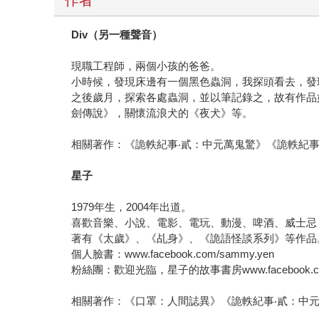
Div
（另一種聲音）
現職工程師，兩個小孩的爸爸。
小時候，發現床邊有一個黑色蟲洞，我探頭看去，發
之後歲月，探索各處蟲洞，並以筆記錄之，故有作品
劍傳說》，關懷流浪犬的《夜犬》等。
相關著作：《詭軼紀事‧貳：中元萬鬼驚》《詭軼紀事
星子
1979年生，2004年出道。
喜歡音樂、小說、電影、電玩、動漫、啤酒、威士忌
著有《太歲》、《乩身》、《詭語怪談系列》等作品
個人臉書：www.facebook.com/sammy.yen
粉絲團：歡迎光臨，星子的故事書房www.facebook.com/
相關著作：《口罩：人間誌異》《詭軼紀事‧貳：中