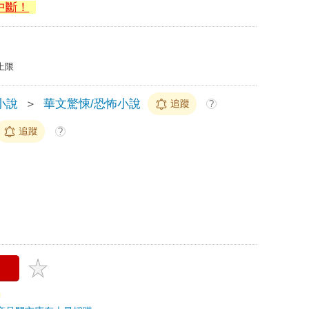
中斷！
上限
小說
＞
華文驚悚/恐怖小說
追蹤
?
追蹤
?