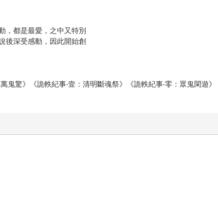
動，都是最愛，之中又特別
說後深受感動，因此開始創
元萬鬼驚》《詭軼紀事‧壹：清明斷魂祭》《詭軼紀事‧零：眾鬼閑遊