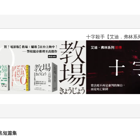
十字殺手【艾迪．弗林系列 前傳
名短篇集