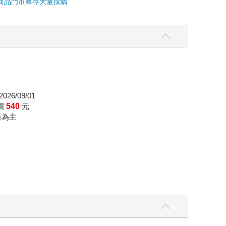
商品
門市庫存
大量採購
026/09/01
價
540
元
帳為主