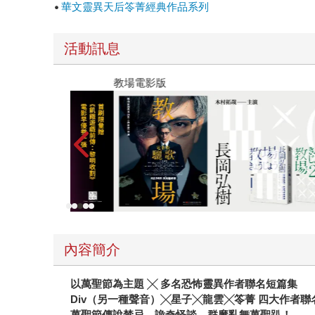
華文靈異天后笭菁經典作品系列
活動訊息
教場電影版
內容簡介
以萬聖節為主題 ╳ 多名恐怖靈異作者聯名短篇集
Div
（另一種聲音）╳星子╳龍雲╳笭菁 四大作者聯
萬聖節傳說禁忌、詭奇怪談、群魔亂舞萬聖趴！