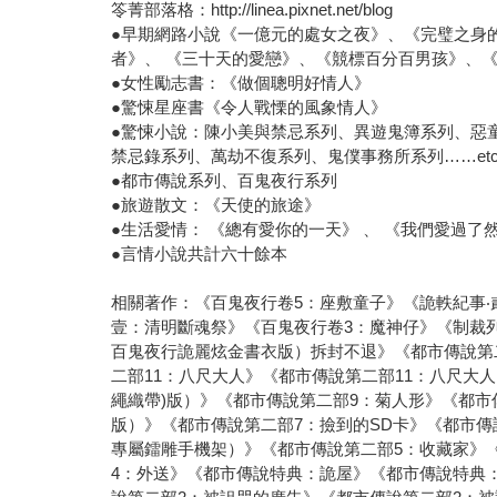
笭菁部落格：http://linea.pixnet.net/blog
●早期網路小說《一億元的處女之夜》、《完璧之身
者》、 《三十天的愛戀》、《競標百分百男孩》、
●女性勵志書：《做個聰明好情人》
●驚悚星座書《令人戰慄的風象情人》
●驚悚小說：陳小美與禁忌系列、異遊鬼簿系列、惡
禁忌錄系列、萬劫不復系列、鬼僕事務所系列……et
●都市傳說系列、百鬼夜行系列
●旅遊散文：《天使的旅途》
●生活愛情： 《總有愛你的一天》 、 《我們愛過了
●言情小說共計六十餘本
相關著作：《百鬼夜行卷5：座敷童子》《詭軼紀事‧
壹：清明斷魂祭》《百鬼夜行卷3：魔神仔》《制裁
百鬼夜行詭麗炫金書衣版）拆封不退》《都市傳說第
二部11：八尺大人》《都市傳說第二部11：八尺大
繩織帶)版）》《都市傳說第二部9：菊人形》《都
版）》《都市傳說第二部7：撿到的SD卡》《都市傳
專屬鐳雕手機架）》《都市傳說第二部5：收藏家》《
4：外送》《都市傳說特典：詭屋》《都市傳說特典