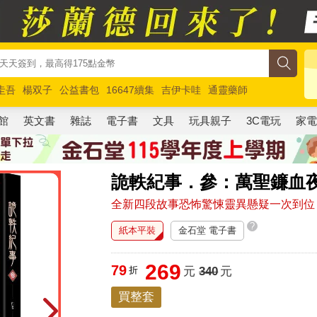
圭吾
楊双子
公益書包
16647續集
吉伊卡哇
通靈藥師
路邊攤新作
馬斯克
玩具總動員5
超慢跑
館
英文書
雜誌
電子書
文具
玩具親子
3C電玩
家
詭軼紀事．參：萬聖鐮血
全新四段故事恐怖驚悚靈異懸疑一次到位
?
紙本平裝
金石堂 電子書
269
79
折
元
340
元
買整套