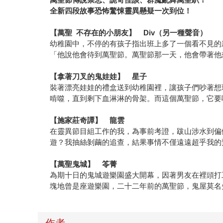
全新四段故事恐怖驚悚靈異懸疑一次到位！
【萬聖 不存在的小朋友】 Div（另一種聲音）
幼稚園中，不停的有孩子指出班上多了一個看不見的
「他說他會待到萬聖節。萬聖節那一天，他會帶著他
【拿著刀叉的鬼娃娃】 星子
裝著漂亮娃娃的禮盒送到幼稚園裡，讓孩子們吵著想
啃噬，直到剩下血淋淋的骨架。而這個萬聖節，它要
【施家莊奇譚】 龍雲
在靈異節目組工作的我，為事前考證，跋山涉水到偏
遊？我抽絲剝繭的追查，結果事情不僅遠遠超乎我的
【萬聖鬼城】 笭菁
為期十日的鬼城遊樂園盛大開幕，因著男友在裡頭打
塊地曾是座遊樂園，二十二年前的萬聖節，鬼屋莫名
作者