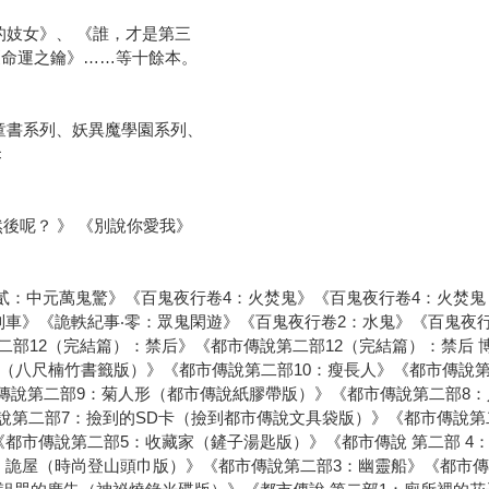
的妓女》、 《誰，才是第三
《命運之鑰》……等十餘本。
童書系列、妖異魔學園系列、
c
然後呢？ 》 《別說你愛我》
貳：中元萬鬼驚》《百鬼夜行卷4：火焚鬼》《百鬼夜行卷4：火焚鬼
列車》《詭軼紀事‧零：眾鬼閑遊》《百鬼夜行卷2：水鬼》《百鬼夜
二部12（完結篇）：禁后》《都市傳說第二部12（完結篇）：禁后
人（八尺楠竹書籤版）》《都市傳說第二部10：瘦長人》《都市傳說第
市傳說第二部9：菊人形（都市傳說紙膠帶版）》《都市傳說第二部8
說第二部7：撿到的SD卡（撿到都市傳說文具袋版）》《都市傳說第
都市傳說第二部5：收藏家（鏟子湯匙版）》《都市傳說 第二部 4
：詭屋（時尚登山頭巾版）》《都市傳說第二部3：幽靈船》《都市傳