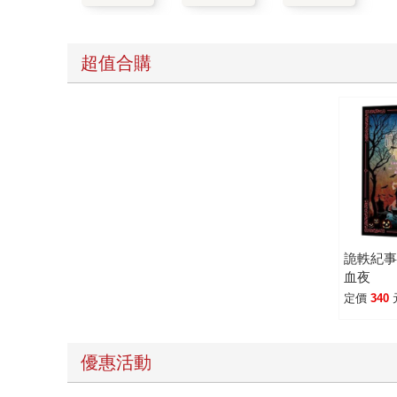
超值合購
詭軼紀
血夜
定價
340
優惠活動