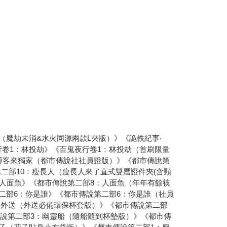
（魔劫未消&水火同源兩款L夾版）》《詭軼紀事‧
行卷1：林投劫》《百鬼夜行卷1：林投劫（首刷限量
 博客來獨家（都市傳說社社員證版）》《都市傳說第
二部10：瘦長人（瘦長人來了直式雙層證件夾(含頸
：人面魚》《都市傳說第二部8：人面魚（年年有餘筷
二部6：你是誰》《都市傳說第二部6：你是誰（社員
：外送（外送必備環保杯套版）》《都市傳說第二部
說第二部3：幽靈船（隨船隨到杯墊版）》《都市傳