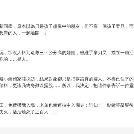
新同學，原本以為只是孩子想像中的朋友，但不僅一個孩子看見，而
想帶的人，一起離開。」
玩，卻沒人料到這尊三十公分高的娃娃，曾經手拿刀叉，撲在一頭活
吃的……是人。
僻小鎮施家莊採訪，結果對象卻只是把夢當真的婦人。不得已住下的
預料，更讓我終身難以擺脫……所以，我決定，把這件事告訴一位靈
工，免費帶我入場，老弟也幸運抽中入園券；誰知十一點鐘聲敲響後
失火，活活燒死了近百人……