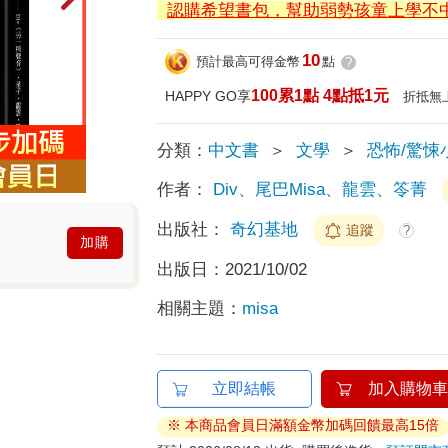
認購希望書包，幫助弱勢孩童上學不
10
預計最高可得金幣
點
?
100累1點 4點抵1元
HAPPY GO享
折抵無
分類：
中文書
＞
文學
＞
恐怖/驚悚
作者：
Div、尾巴Misa、龍雲、笭菁
出版社：
奇幻基地
追蹤
?
加購
出版日：
2021/10/02
相關主題：
misa
立即結帳
加入購物車
※ 本商品會員日滿額金幣加碼回饋最高15倍