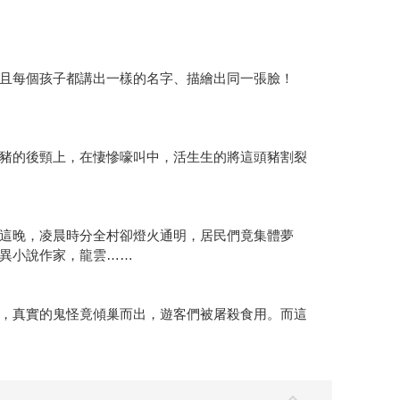
且每個孩子都講出一樣的名字、描繪出同一張臉！
豬的後頸上，在悽慘嚎叫中，活生生的將這頭豬割裂
這晚，凌晨時分全村卻燈火通明，居民們竟集體夢
異小說作家，龍雲……
，真實的鬼怪竟傾巢而出，遊客們被屠殺食用。而這