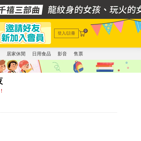
0
登入/註冊
電
居家休閒
日用食品
影音
售票
夜
！