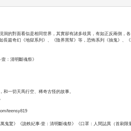
現洞的對面看似是相同世界，其實卻有諸多歧異，有如正反兩側，各
如長篇奇幻《地獄系列》、《陰界黑幫》等，恐怖系列《抽鬼》、《
‧壹：清明斷魂祭》
，和一切天馬行空、稀奇古怪的故事。
。
teensy819
元萬鬼驚》《詭軼紀事‧壹：清明斷魂祭》《口罩：人間誌異（首刷限