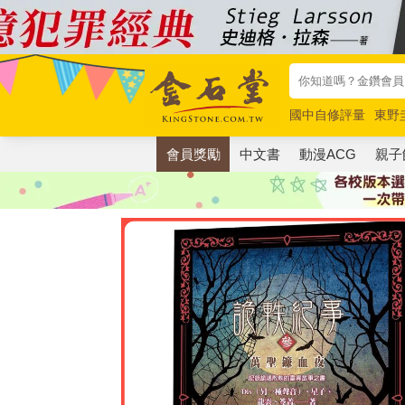
國中自修評量
東野
唯紅花綻放
奧德賽
會員獎勵
中文書
動漫ACG
親子