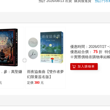
預計 2026/08/13 出貨
購買後進貨
預訂門市
優惠時間：2026/07/27 ~2
優惠組合價：
75
折
特
※實際價格依購物車結
加入購物車
事．參：萬聖鐮
雨夜協奏曲【雙作者夢
幻限量簽名版】
元
定價
380
元