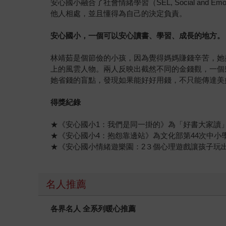
安心國小融合了社會情緒學習（SEL, Social an
他人相處，並且懂得為自己的決定負責。
安心國小，一個可以安心讀書、學習、成長的地方。
林靖茹是個節儉的小孩，因為覺得媽媽賺錢辛苦，她
上的風雲人物。兩人反映出截然不同的金錢觀，一個
她省錢的盲點，發現如果能好好用錢，不只能傳達美
得獎紀錄
★《安心國小1：我們是同一掛的》為「好書大家讀」
★《安心國小4：抱怨靠邊站》為文化部第44次中小
★《安心國小情緒遊樂園：2３個心理遊戲讓孩子玩出
名人推薦
各界名人 全系列暖心推薦