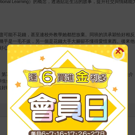
d Emotional Learning）的概念，透過貼近生活的故事，提升社
盡可能不花錢，甚至連校外教學她都想放棄。同班的洪承穎恰好相反
幾乎是一毛不拔，另一個是花錢大手大腳卻不懂得愛惜東西。後來他
好心意，還能完成心願。原來存錢是好事，花錢更是一門學問。
第79梯次入選好書，並獲文化部第43次中小學生優良讀物評選推介
學生優良讀物評選推介之「精選之星」
好EQ》獲文化部第44次中小學生優良讀物評選推介