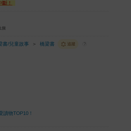
中斷！
上限
梁書/兒童故事
＞
橋梁書
追蹤
?
讀物TOP10！