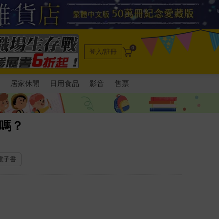
0
登入/註冊
電
居家休閒
日用食品
影音
售票
嗎？
 電子書