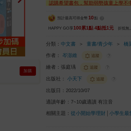
認購希望書包，幫助弱勢孩童上學不
10
預計最高可得金幣
點
?
100累1點 4點抵1元
HAPPY GO享
折抵無
分類：
中文書
＞
童書/青少年
＞
橋
作者：
岑澎維
追蹤
?
繪者：
張庭瑀
追蹤
?
加購
出版社：
小天下
追蹤
?
出版日：
2022/10/07
適讀年齡：
7~10歲適讀 有注音
相關主題：
從小開始學理財
小學生最愛