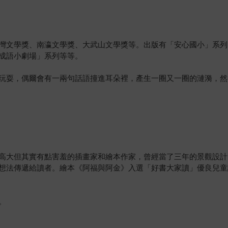
灣文學獎、南瀛文學獎、大武山文學獎等。出版有「安心國小」系列
成語小劇場」系列等等。
玩耍，偶爾會有一兩句話語撞進耳朵裡，產生一圈又一圈的漣漪，然
高大但其實有點害羞的插畫家和繪本作家，曾經當了三年的景觀設計
想法傳遞給讀者。繪本《阿福與阿金》入選「好書大家讀」優良兒童
。