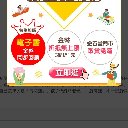
精準、切合孩子們的興趣與需求之外，她下筆細膩、輕巧，不會讓任
。這個故事以家中經濟困窘的林靖茹的視角，描述洪承穎相對闊綽、
自己該學的是「肯花錢」。孩子們終將發現－－愈有錢，不一定愈快