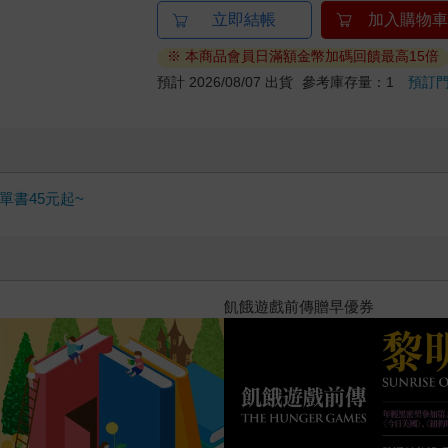
立即結帳
加入購物車
※ 本商品會員日滿額金幣加碼回饋最高15倍
預計 2026/08/07 出貨
參考庫存量：1
預訂
書45元起~
用」，我還值得被愛嗎？（限量作者親簽版）
PUGO