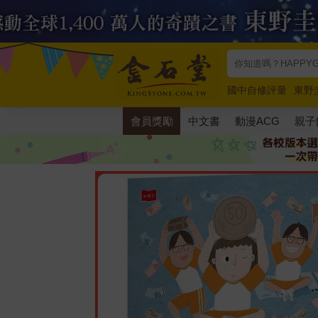
國中自修評量
東野
唯紅花綻放
奧德賽
會員獎勵
中文書
動漫ACG
親子