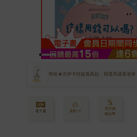
呀哈★吉伊卡哇旋風再起，精選周邊看過來
寫評價
電子書
喜歡+1
賺金幣