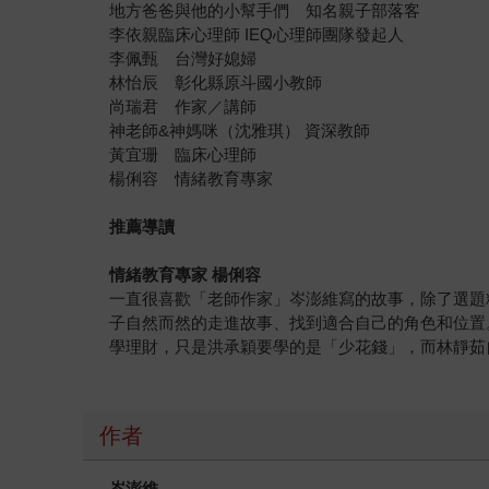
地方爸爸與他的小幫手們 知名親子部落客
李依親臨床心理師 IEQ心理師團隊發起人
李佩甄 台灣好媳婦
林怡辰 彰化縣原斗國小教師
尚瑞君 作家／講師
神老師&神媽咪（沈雅琪） 資深教師
黃宜珊 臨床心理師
楊俐容 情緒教育專家
推薦導讀
情緒教育專家 楊俐容
一直很喜歡「老師作家」岑澎維寫的故事，除了選題
子自然而然的走進故事、找到適合自己的角色和位置
學理財，只是洪承穎要學的是「少花錢」，而林靜茹
作者
岑澎維