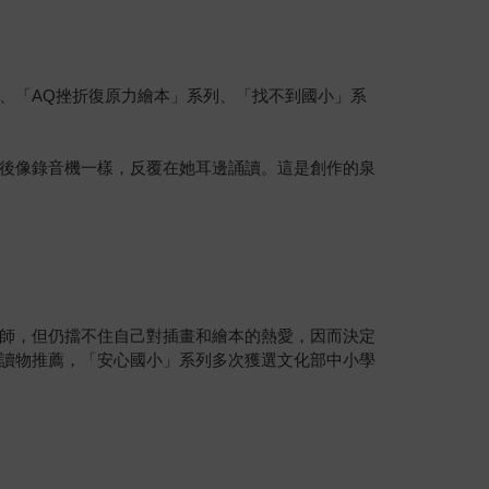
、「AQ挫折復原力繪本」系列、「找不到國小」系
後像錄音機一樣，反覆在她耳邊誦讀。這是創作的泉
師，但仍擋不住自己對插畫和繪本的熱愛，因而決定
讀物推薦，「安心國小」系列多次獲選文化部中小學