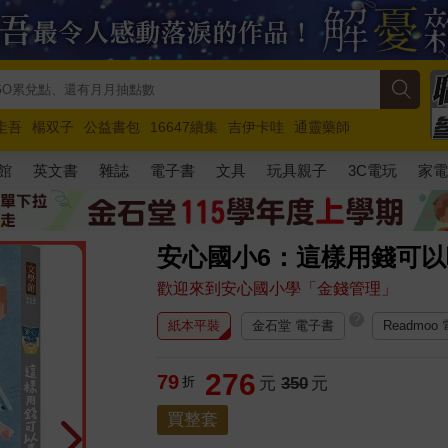
圭吾
楊双子
公益書包
16647續集
吉伊卡哇
通靈藥師
路邊攤新作
馬斯克
玩具總動員5
超慢跑
館
英文書
雜誌
電子書
文具
玩具親子
3C電玩
家
安心國小6：這樣用錢可以
歡迎來到安心國小學「金錢管理」
?
紙本平裝
金石堂 電子書
Readmoo
276
79
折
元
350
元
買整套