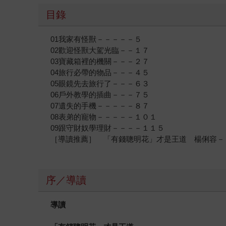
目錄
01我家有怪獸－－－－－５
02歡迎怪獸大駕光臨－－１７
03寶藏箱裡的機關－－－２７
04旅行必帶的物品－－－４５
05眼鏡先去旅行了－－－６３
06戶外教學的插曲－－－７５
07遺失的手機－－－－－８７
08表弟的寵物－－－－－１０１
09跟守財奴學理財－－－－１１５
［導讀推薦］ 「有錢聰明花」才是王道 楊俐容－
序／導讀
導讀