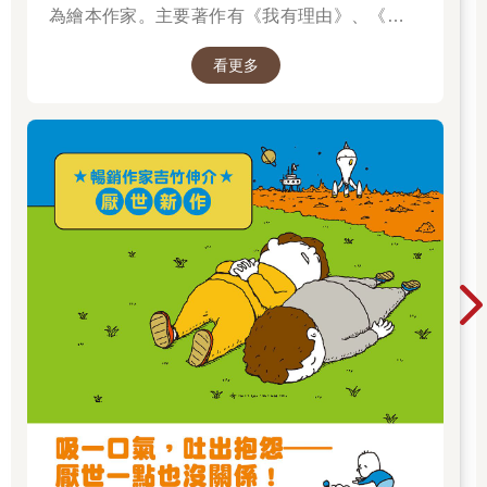
為繪本作家。主要著作有《我有理由》、《脫不
下來啊！》、插畫集《纖細體操：吉竹伸介素描
看更多
集》，散文《胡思亂想很有用：吉竹伸介的靈感
筆記》等，作品豐富。曾獲得MOE繪本大獎、產
經兒童出版文化獎美術獎、紐約時報最優秀繪本
獎、波隆那拉加茲童書獎特別獎，作品被翻譯成
多種語言，在許多國家出版。