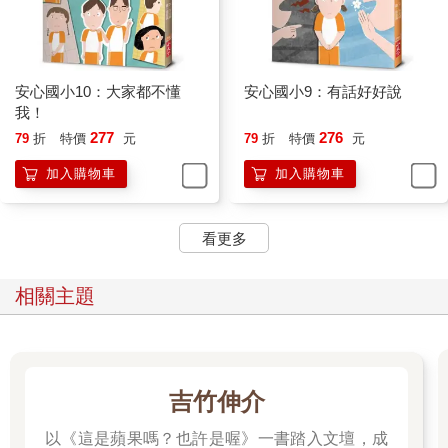
安心國小10：大家都不懂
安心國小9：有話好好說
我！
277
276
79
折
特價
元
79
折
特價
元
加入購物車
加入購物車
看更多
相關主題
吉竹伸介
以《這是蘋果嗎？也許是喔》一書踏入文壇，成