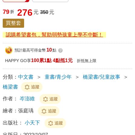
276
79
折
元
350
元
買整套
認購希望書包，幫助弱勢孩童上學不中斷！
10
預計最高可得金幣
點
?
100累1點 4點抵1元
HAPPY GO享
折抵無上限
分類：
中文書
＞
童書/青少年
＞
橋梁書/兒童故事
＞
橋梁書
追蹤
作者：
岑澎維
追蹤
繪者：
張庭瑀
追蹤
出版社：
小天下
追蹤
出版日：
2022/10/07