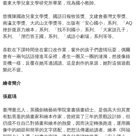
臺東大學兒童文學研究所畢業，現為國小教師。
曾獲陳國政兒童文學獎、國語日報牧笛獎、文建會臺灣文學獎、
南瀛文學獎、大武山文學獎等。出版有「安心國小」系列、「AQ
挫折復原力繪本」系列、「找不到國小」系列、「大家說孔子」
系列、「溼巴答王國」系列、「成語小劇場」系列等等。
喜歡在下課時間坐在窗口改作業，窗外的孩子們盡情玩耍，偶爾
會有一兩句話語撞進耳朵裡，產生一圈又一圈的漣漪，然後像錄
音機一樣，反覆在她耳邊誦讀。這是創作的泉源，她對這個遊戲
樂此不疲。
繪者簡介
張庭瑀
臺灣臺北人，英國劍橋藝術學院童書插畫碩士。是個高大但其實
有點害羞的插畫家和繪本作家，曾經當了三年的景觀設計師，但
仍擋不住自己對插畫和繪本的熱愛，因而決定轉換跑道，運用圖
像中的細節和簡單的文字搭配，把想法傳遞給讀者。繪本《阿福