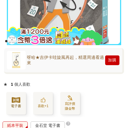
呀哈★吉伊卡哇旋風再起，精選周邊看過
加購
來
★
1
個人喜歡
寫評價
電子書
喜歡+1
賺金幣
?
紙本平裝
金石堂 電子書