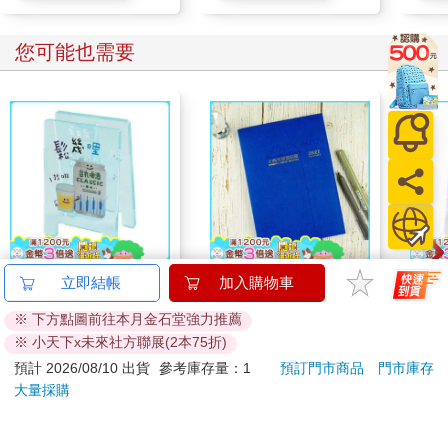
您可能也需要
哩哩扣扣招牌壓克力夾
2027-25K線裝支票登
哩哩
立即結帳
加入購物車
(啤酒)
記簿-藍
(香蕉
※ 下方點圖前往本月金石堂強力推薦
75
290
88
折
特價
元
特價
元
88
折
※ 小天下x未來社方聯展(2本75折)
加入購物車
加入購物車
預計 2026/08/10 出貨
參考庫存量：1
預訂門市商品
門市庫存
大量採購
您可能會喜歡