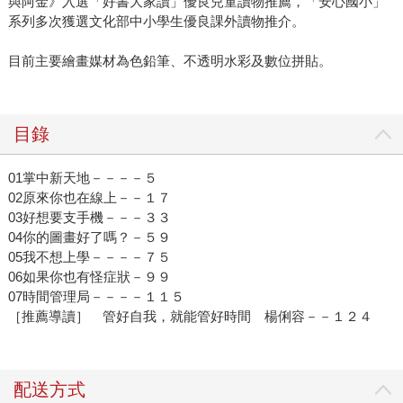
與阿金》入選「好書大家讀」優良兒童讀物推薦，「安心國小」
系列多次獲選文化部中小學生優良課外讀物推介。
目前主要繪畫媒材為色鉛筆、不透明水彩及數位拼貼。
目錄
01掌中新天地－－－－５
02原來你也在線上－－１７
03好想要支手機－－－３３
04你的圖畫好了嗎？－５９
05我不想上學－－－－７５
06如果你也有怪症狀－９９
07時間管理局－－－－１１５
［推薦導讀］ 管好自我，就能管好時間 楊俐容－－１２４
配送方式