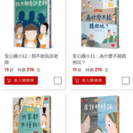
安心國小12：我不敢告訴老
安心國小11：為什麼不能跟
師
他玩？
276
276
79
折
特價
元
79
折
特價
元
加入購物車
加入購物車