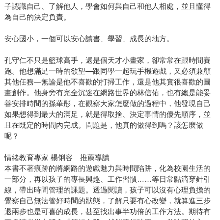
子認識自己、了解他人，學會如何與自己和他人相處，並且懂得
為自己的決定負責。
安心國小，一個可以安心讀書、學習、成長的地方。
孔守仁不只是籃球高手，還是個天才小畫家，卻常常在跟時間賽
跑。他想滿足一時的欲望—跟同學一起玩手機遊戲，又必須兼顧
其他任務—無論是他不喜歡的打掃工作，還是他其實很喜歡的圖
畫創作。他身旁有完全沉迷在網路世界的林信佑，也有總是能妥
善安排時間的孫華彤，在觀察大家怎麼做的過程中，他發現自己
如果想得到最大的滿足，就是得取捨、決定事情的優先順序，並
且在既定的時間內完成。問題是，他真的做得到嗎？該怎麼做
呢？
情緒教育專家 楊俐容 推薦導讀
本書不著痕跡的將網路的遊戲魅力與時間陷阱，化為校園生活的
一部分，再以孩子的專長興趣、工作習慣……等日常點滴穿針引
線，帶出時間管理的課題。透過閱讀，孩子可以沒有心理負擔的
覺察自己無法管好時間的狀態，了解只要有心改變，就算進三步
退兩步也是可喜的成長，甚至找出事半功倍的工作方法。期待有