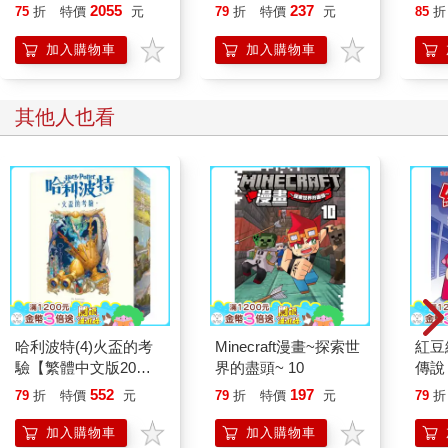
全集)【共6冊套書】
用國際
2055
237
75
折
特價
元
79
折
特價
元
85
折
Lev
MOS
加入購物車
加入購物車
其他人也看
哈利波特(4)火盃的考
Minecraft漫畫~探索世
紅豆
驗【繁體中文版20週
界的盡頭~ 10
傳說
年紀念】
552
197
79
折
特價
元
79
折
特價
元
79
折
加入購物車
加入購物車