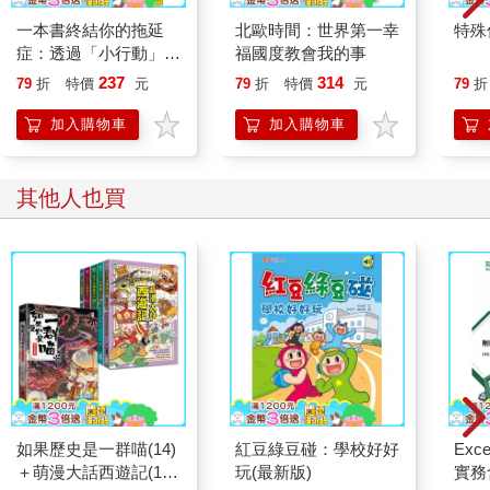
一本書終結你的拖延
北歐時間：世界第一幸
特殊傳
症：透過「小行動」打
福國度教會我的事
開大腦的行動開關，懶
237
314
79
折
特價
元
79
折
特價
元
79
折
人也能變身「行動派」
的37個科學方法
加入購物車
加入購物車
其他人也買
如果歷史是一群喵(14)
紅豆綠豆碰：學校好好
Exce
＋萌漫大話西遊記(1-5
玩(最新版)
實務