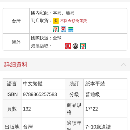
國內宅配：本島、離島
到店取貨：
台灣
不限金額免運費
國際快遞：全球
海外
港澳店取：
詳細資料
語言
中文繁體
裝訂
紙本平裝
ISBN
9789865257583
分級
普通級
商品規
頁數
132
17*22
格
適讀年
出版地
台灣
7~10歲適讀