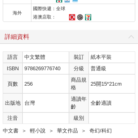
十二聖騎士長有哪些人？
國際快遞：全球
唔！我還是慢慢介紹給你聽好了，直接一長串唸出的話，十個人
海外
中有十個還是不會記得有哪些騎士長。
港澳店取：
先來看看走在我旁邊的這個傢伙好了，這個有一頭藍色長髮，還
到處跟女人拋媚眼的傢伙，他就是暴風騎士。
詳細資料
每一個聖騎士都有自己該有的個性，沒錯，你沒聽錯，「該有」
的個性。
舉例來說，太陽騎士天生就是光明神的仁慈代言人。
語言
中文繁體
裝訂
紙本平裝
沒錯，我就是光明神的仁慈代言人。
所以，不管在什麼情況下，我都必須露出太陽一般燦爛無瑕的笑
ISBN
9786269776740
分級
普通級
容，就算現在要去見的是全大陸的五個國家中，號稱最討人厭的
肥豬國王，我還是笑得彷彿要去見一個大美女。
商品規
頁數
256
25開15*21cm
硬把肥豬男當美少女，兄弟！你應該明白這難度有多高吧？
格
「仁慈的光明神會原諒你的罪惡的。」
這句話則是我每天必說上百次的話，而且還得帶著最完美的笑
適讀年
出版地
台灣
全齡適讀
容，這是一名太陽騎士的宿命，永遠帶著笑容原諒別人。
齡
因為「全大陸的人都知道」，太陽騎士是光明神的仁慈代言人，
注音
級別
太陽騎士從不放棄救贖任何生命！
所以，哪怕其實我很想一劍戳死那隻肥豬王，讓這個老不死趕快
中文書
＞
輕小說
＞
華文作品
＞
奇幻/科幻
傳位給他那個讓人順眼很多的兒子，但我還是只能帶著燦爛的笑