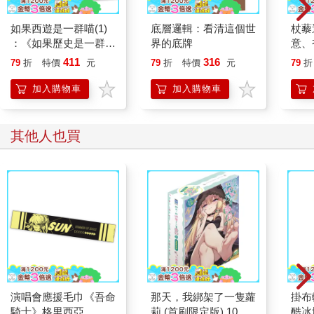
我好感動！終於說到重點了，沒錯，就是不要加稅啊！死肥豬，
如果西遊是一群喵(1)
底層邏輯：看清這個世
杖藜
農穫都欠收了，你還加個屁稅啊，是不是想逼民造反啊？
：《如果歷史是一群
界的底牌
意、
「什麼？」國王猛然清醒，大手往桌子上重重一拍，吼道：「不
喵》作者最新力作，附
恭談
加稅，我的宮殿整修費要從哪裡來啊？」
411
316
79
折
特價
元
79
折
特價
元
79
折
【首卷特典】拉頁
想
不……你不要逼我再開口說話了！我十分地痛苦。
加入購物車
加入購物車
「國王陛下。」暴風騎士隨性地說：「產十繳二是大陸上所有國
家的共識，你擅自加稅，要是發生什麼不良後果，光明神殿將不
會提供任何協助。」
其他人也買
簡單、不拖泥帶水的赤裸裸威脅！暴風，你說得好！真心感謝你
啊～～但表面上，我還是帶著不贊同的語氣糾正：「暴風，你怎
麼可以這樣對國王陛下說話呢？這違反光明神不妄言的原則。」
暴風聳了聳肩，理論上他必須聽從我這個十二聖騎之首的命令，
所以他乖乖不再開口說話，但該說的和不該說的都已經說完了，
不開口也沒差了。
雖然暴風對國王說出無禮的話，但不要緊，「全大陸的人都知
道」，暴風騎士有著從不理會禮節的隨意性格，所以沒有人會跟
他計較什麼。
「你竟然敢威脅我！」國王氣得直發抖。
我連忙接過話來。
演唱會應援毛巾《吾命
那天，我綁架了一隻蘿
掛布
「喔！國王陛下，您千萬不要誤解，光明神從不使用威脅這種最
騎士》格里西亞
莉 (首刷限定版) 10
酷冰