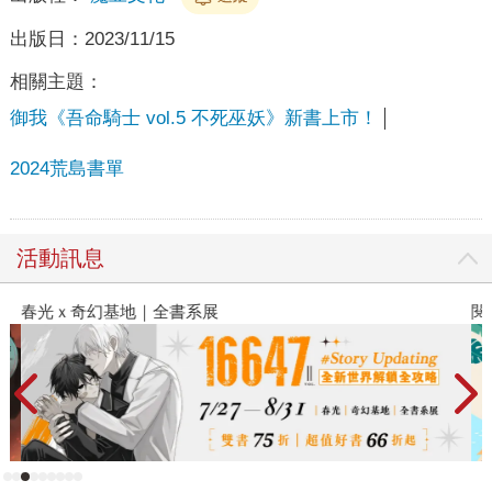
出版日：
2023/11/15
相關主題：
御我《吾命騎士 vol.5 不死巫妖》新書上市！
2024荒島書單
活動訊息
春光ｘ奇幻基地｜全書系展
閱