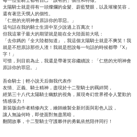
每一位聖騎士都有自己「該有的」個性和特徵。
太陽騎士就是得有一頭燦爛的金髮、蔚藍雙眼，以及璀璨笑容，
還有著悲天憫人的個性。
「仁慈的光明神會原諒你的罪惡。」
這句話在我的騎士生涯中至少說過上百萬次！
但我這輩子最大的期望就是能在全大陸面前大吼：
「去你媽的『全大陸都知道』，我這個太陽騎士就是不爽笑！我
就是不想原諒那些人渣！我就是想說每一句話的時候都帶『X』
字！」
可惜，到目前為止，我還是帶著笑容繼續說：「仁慈的光明神會
原諒你的罪惡。」
吾命騎士｜輕小說天后御我代表作
友情、正義、騎士精神，盡現於十二聖騎士的羈絆間，
經第三十八代太陽騎士幽默的視角，展現奇幻世界裡令人驚歎的
情感張力！
新裝版由作者精修內文，繪師繪製全新封面與彩色人設，
讓人無論何時，即使面對無盡黑暗，
翻開故事，十二聖騎士守護夥伴的勇氣依然陪伴同行！