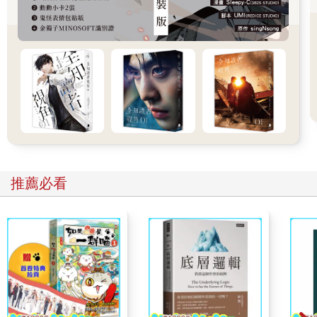
殿來發揚光大，且將他最鍾愛的孩子們託付給各位承神運而出的
王者手中……」
國王陛下毫不避諱地打了個超級大哈欠。
死老頭，你只是聽而已，你知道我要「說」是多麼痛苦的事情
嗎！
「但是，連年來的農穫欠收卻讓祂所愛的子民陷入無以為繼的生
活，雖然我這卑微的太陽騎士無從得知光明神的想法，但斗膽臆
測，仁慈的光明神豈會容許祂的孩子們受苦？祂的子民居然生活
不好，光明神啊！這會讓神感到如何痛心，光明神的痛心也讓我
這太陽騎士感到羞愧，我竟然愧對光明神的託付，讓祂的孩子生
活在水深火熱之中……」
國王開始打瞌睡。
推薦必看
兩旁的大臣們拿出公文開始請教站在王座旁的掌政大王子殿下，
大王子殿下直接開始批改大臣交上來的公文。
站在我旁邊的暴風騎士已經跟大廳上每一個角落站著的女人都拋
過媚眼了，正打算從頭再拋一次。
「……在這樣的悲苦生活之下，人民仍舊秉持著敬仰國王以及敬
愛國家的心，將賦稅完整上繳，這是多麼偉大的情操啊！人民如
此偉大的情操應該受到獎賞，雖然國王陛下加稅是不得不的舉
動，但為了人民這般偉大的情操，您應當有所回應，『取消加
稅』，這才不辜負光明神慈愛的原則。」