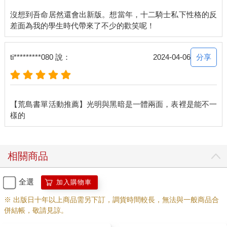
他的玩世不恭笑容大概和他的藍色頭髮一樣不真實。
沒想到吾命居然還會出新版。想當年，十二騎士私下性格的反
沒錯，那傢伙的藍色頭髮是染的！
為什麼要染髮？
因為「全大陸的人都知道」，暴風騎士有一頭藍色的頭髮啊！
也不知道第一任的暴風騎士是真的藍色頭髮，還是為了耍帥而染
分享
ti*********080 說：
2024-04-06
的，總之他害慘了之後的每一任暴風騎士，藍色頭髮的小孩有那
麼容易找到嗎？
當然沒有！
所以，之後接任的暴風騎士幾乎都得終身染髮，他們的死因十個
【荒島書單活動推薦】光明與黑暗是一體兩面，表裡是能不一
有八個是染髮染到腎衰竭而亡……唉！暴風，我先為你默哀一
下。
「太陽，你跟我說話嗎？」一旁的暴風騎士揚了揚眉，還露出一
副不要打擾我跟女人拋媚眼的表情。
「暴風兄弟，我並沒有跟你傳遞任何話語，也許你聽到的是仁慈
相關商品
的光明神的溫柔耳語。」我帶著溫和的笑容回答。
暴風的臉扭曲了一瞬又恢復若無其事。
全選
加入購物車
我猜他很受不了我說話的方式，因為我自己也受不了，但是，太
陽騎士就是非得這樣說話不可，就像暴風非得跟每個女人拋媚眼
※ 出版日十年以上商品需另下訂，調貨時間較長，無法與一般商品合
一樣，哪怕那個女人可能不比龍好看到哪裡去。
併結帳，敬請見諒。
而我也不得不每句話都扯上光明神，哪怕我正在聊的只是廁所馬