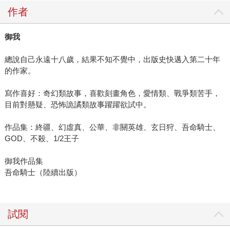
作者
御我
總說自己永遠十八歲，結果不知不覺中，出版史快邁入第二十年
的作家。
寫作喜好：奇幻類故事，喜歡刻畫角色，愛情類、戰爭類苦手，
目前對懸疑、恐怖詭譎類故事躍躍欲試中。
作品集：終疆、幻虛真、公華、非關英雄、玄日狩、吾命騎士、
GOD、不殺、1/2王子
御我作品集
吾命騎士（陸續出版）
試閱