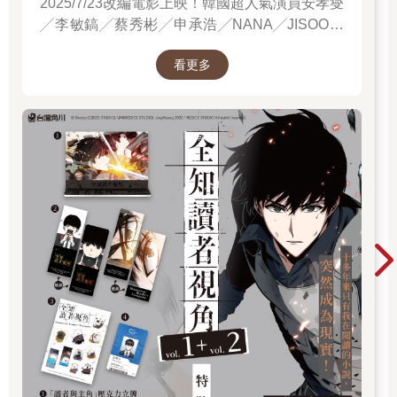
2025/7/23改編電影上映！韓國超人氣演員安孝燮
明神的仁慈。」
╱李敏鎬╱蔡秀彬╱申承浩╱NANA╱JISOO領
「夠啦、夠啦！你哪一次不是說傳達仁慈，結果都是來找麻煩
銜主演！進電影院前，先看原著才能當全知讀
的！」肥豬國王非常不耐煩地揮了揮手，完全不給太陽騎士一點
看更多
者！
面子。
如果不是你先找麻煩，你以為我會想來看你到底又變多胖啦！
我露出最無辜最誠懇的笑顏解釋：「國王陛下，光明神的仁慈散
播在大陸上，只為讓芸芸眾生接受正義和慈愛的教導，從來不是
為了造成您的麻煩，如果有這樣的誤會，我感到相當地遺憾，並
且希望您給我一個機會化開彼此的誤解。」
「夠了！別說啦！」聽完這些話，國王露出疲憊的表情，敷衍
道：「快說吧，你到底又來做什麼的！」
「感謝您給我這個機會解釋誤會，我感受到您的包容和慈愛，國
王陛下。」
我用完美的禮儀站起身來，自己在心中深呼吸好幾口氣，開始了
連自己都受不了的長篇大論。
「自古以來，光明神的仁慈和博愛就滿布大陸之上，每一位大陸
子民都是祂所愛的孩子，天下豈有不為孩子好的父母？既然沒有
這樣的父母，當然光明神也希望每一位大陸子民都能過著豐衣足
食的日子，然而，雖然光明神是無所不能的神祇，卻也不能違反
神祇不直接涉足凡間的規則，只能將祂的仁愛思想託付給光明神