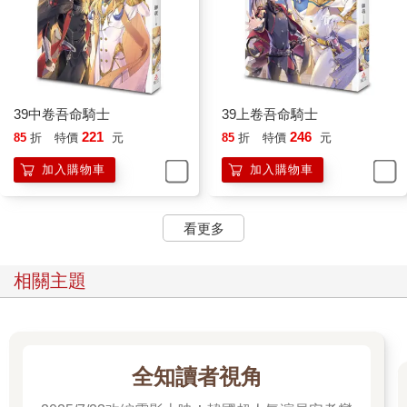
「您好，我是光明神殿的太陽騎士，在光明神的仁慈之下，我前
來會見國王陛下，傳達光明神的慈愛。」
我面帶笑容，從容不迫地對衛兵說。
衛兵帶著憧憬的表情，崇拜地多看了我好幾眼，才轉身把事情傳
達下去，不久，大廳的門緩緩開啟了。
39中卷吾命騎士
39上卷吾命騎士
我對衛兵丟去一個表達感謝的完美笑容，後者幾乎感動得要流
221
246
85
折
特價
元
85
折
特價
元
淚，看他眼中閃閃發光的小星星，我的後援會名單上鐵定又要多
上一個名字了。
加入購物車
加入購物車
雖然這衛兵一副受寵若驚的樣子，似乎不敢相信我會對一個小小
的衛兵如此有禮貌，不過其實他是自作多情了，因為不管是會見
國王或者街角的乞丐，我的臉上永遠都會是完美無瑕的笑容，那
看更多
是因為我是個騎士。
是的，永遠燦笑的太陽騎士。
相關主題
我走進富麗堂皇的國王大廳，那隻死肥豬果然還坐在王位上，居
然比上次看到他時還胖，簡直有三個壯漢加起來那麼寬，仁慈的
光明神啊，他怎麼還沒死於過度肥胖導致心臟病發作之類的？
帶著完美的微笑，我半跪下，忍著因為看到過肥的肥肉而導致想
全知讀者視角
嘔吐的感覺，輕輕抓起國王的肥手，在手背上快速一吻，然後抬
起頭來，笑著說：「國王陛下，光明神殿的太陽騎士向您傳達光