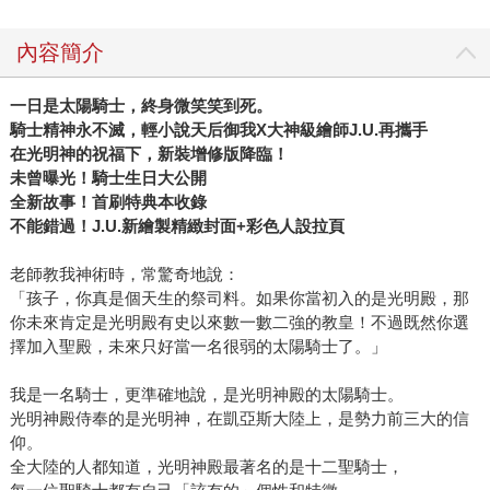
內容簡介
一日是太陽騎士，終身微笑笑到死。
騎士精神永不滅，輕小說天后御我X大神級繪師J.U.再攜手
在光明神的祝福下，新裝增修版降臨！
未曾曝光！騎士生日大公開
全新故事！首刷特典本收錄
不能錯過！J.U.新繪製精緻封面+彩色人設拉頁
老師教我神術時，常驚奇地說：
「孩子，你真是個天生的祭司料。如果你當初入的是光明殿，那
你未來肯定是光明殿有史以來數一數二強的教皇！不過既然你選
擇加入聖殿，未來只好當一名很弱的太陽騎士了。」
我是一名騎士，更準確地說，是光明神殿的太陽騎士。
光明神殿侍奉的是光明神，在凱亞斯大陸上，是勢力前三大的信
仰。
全大陸的人都知道，光明神殿最著名的是十二聖騎士，