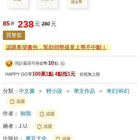
賺金幣
238
85
折
元
280
元
買整套
認購希望書包，幫助弱勢孩童上學不中斷！
10
預計最高可得金幣
點
?
100累1點 4點抵1元
HAPPY GO享
折抵無上限
分類：
中文書
＞
輕小說
＞
華文作品
＞
奇幻/科幻
追蹤
作者：
御我
追蹤
繪者：
J.U.
追蹤
出版社：
魔豆文化
追蹤