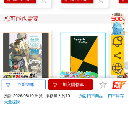
您可能也需要
台灣OL10
【日本 maruman】
造型
立即結帳
加入購物車
sketch book B4 素描
款
預計 2026/08/10 出貨
庫存量大於10
預訂門市商品
門市庫存
本 繪圖本 空白繪圖本
250
389
特價
元
65
折
特價
元
特價
速寫本
大量採購
加入購物車
加入購物車
您可能會喜歡