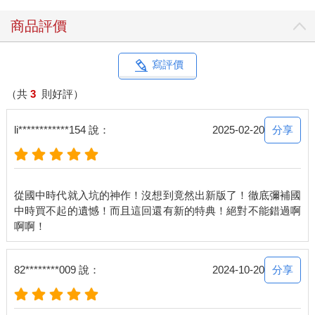
容，努力走去勸那隻肥豬不要再加稅了！
話有點扯遠了，再拉回來。
商品評價
相較於太陽騎士是光明神的仁慈代言人，暴風騎士則是「自由」
的代表騎士，所以他「自由自在」且「風流倜儻」，只要是能蹺
的集會，他都蹺。
寫評價
只要是長得比龍好一點的女人，他都得拋去一個媚眼。
只要和「自由」有點關聯性的活動，他都得插上一腳，譬如說哪
（共
3
則好評）
邊發生革命，他至少得去做個激揚的演講，有時做完演講還脫不
了身，被強迫要去領導衝鋒小隊什麼的。
分享
li************154 說：
2025-02-20
不過神奇的是，就算暴風蹺掉所有聖殿召開的集會，他總有辦法
得知集會上發布的消息，還會做好所有分配給他的工作——有時
候還特別多，沒辦法，誰教他不來開會，所以當然要趁人不在，
把工作推過去啊！他甚至可以得知下次的集會是絕對不可以蹺
從國中時代就入坑的神作！沒想到竟然出新版了！徹底彌補國
的，然後他會準時來上工。
中時買不起的遺憾！而且這回還有新的特典！絕對不能錯過啊
就是說，雖然是「號稱」自由自在的暴風騎士，表面上可以不來
開會，但是發給你的公文，你就是得做完！
至於風流倜儻這點嘛……雖然這傢伙沿路走來，不管是公主、仕
女、女僕到拿著通馬桶工具的老大媽，都公平地拋去一個媚眼，
分享
82********009 說：
2024-10-20
嘴角還永遠帶著玩世不恭的笑容。
但我一直都很懷疑，這傢伙根本就還是個純情處男！畢竟他號稱
風流倜儻這麼久，我就沒見過哪個女人帶著大肚子來找他負責。