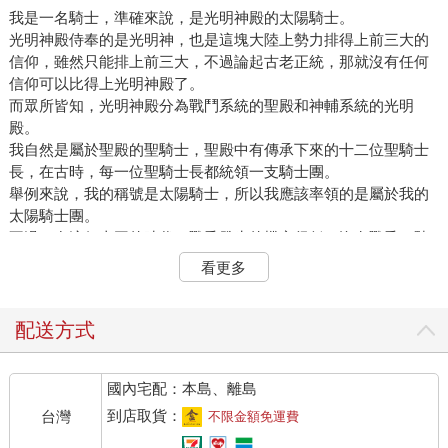
我是一名騎士，準確來說，是光明神殿的太陽騎士。
光明神殿侍奉的是光明神，也是這塊大陸上勢力排得上前三大的
信仰，雖然只能排上前三大，不過論起古老正統，那就沒有任何
信仰可以比得上光明神殿了。
而眾所皆知，光明神殿分為戰鬥系統的聖殿和神輔系統的光明
殿。
我自然是屬於聖殿的聖騎士，聖殿中有傳承下來的十二位聖騎士
長，在古時，每一位聖騎士長都統領一支騎士團。
舉例來說，我的稱號是太陽騎士，所以我應該率領的是屬於我的
太陽騎士團。
不過，在這個太平的時代，戰爭發生的機率很低，沒有戰爭，騎
士團就不能出動，騎士團不能出動，就不能偷雞摸狗，趁著兵荒
看更多
馬亂之際摸走一點財物——咳咳！
總之，聖殿現在養不起十二個騎士團，所以乾脆把所有騎士團合
併成一個聖殿騎士團，而底下分了十二個隊，直屬於我的，當然
配送方式
就是太陽騎士隊了。
雖然原本的太陽騎士團變成太陽騎士隊，不過對於我來說，影響
國內宅配：本島、離島
卻是十二位聖騎士長中最小的，畢竟我身為十二聖騎士之首，理
所當然的是整個聖殿騎士團的團長，只要還是團長，管它是太陽
到店取貨：
台灣
不限金額免運費
騎士團還是聖殿騎士團，你說是吧？