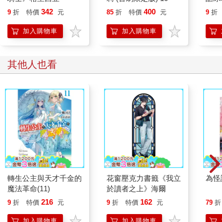
低等的方法……」……但是光明神殿會。
342
400
9
折
特價
元
85
折
特價
元
9
折
加入購物車
加入購物車
（更多精彩內容，請見《吾命騎士 vol.1 騎士基礎理論》）
其他人也看
轉生公主與天才千金的
花窗壓克力書籤《我立
為怪
魔法革命(11)
於讀者之上》海爾
216
162
9
折
特價
元
9
折
特價
元
79
折
加入購物車
加入購物車