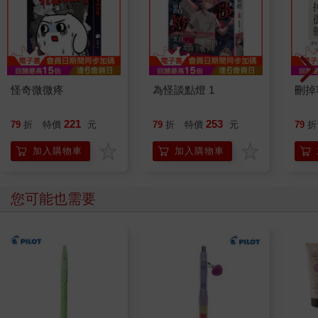
怪奇微微疼
為怪談點燈 1
刪掉
221
253
79
折
特價
元
79
折
特價
元
79
折
加入購物車
加入購物車
您可能也需要