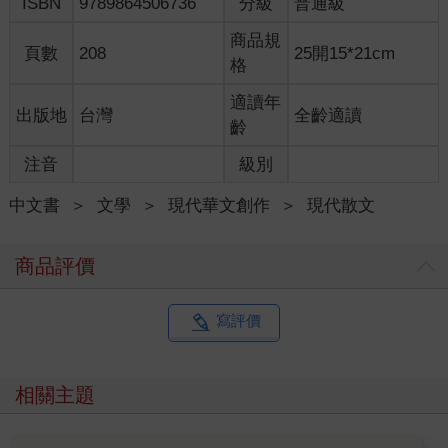
ISBN
9789864506736
分級
普通級
商品規
頁數
208
25開15*21cm
格
適讀年
出版地
台灣
全齡適讀
齡
注音
級別
中文書
＞
文學
＞
現代華文創作
＞
現代散文
商品評價
寫評價
相關主題