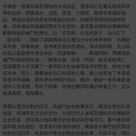
作者從一場發出病危通知的大病談起，透過自己在臺北移居與求
學的足跡，開展淡水、北投、景美、大稻埕、萬華等老城區地
誌，爬梳自身的成長史和家族的信仰，拾掇宮廟寺院的歲時祭
儀、習俗傳說所蘊藏的豐富文史資料，看見臺北移民由農轉商的
劇變與族群械鬥的歷史。以「歹育飼」出名的孩子，自小訂下
〈觀音契〉，開啟了認識媽祖這位魔法少女的神奇旅程，也開始
與外婆、煙臺姥姥、老神產生超自然連結。清水祖師爺、文山區
的尪公是啟發作者生命的〈安溪教練〉，〈萬善同歸〉潛藏漳泉
械鬥的曲折與血淚。一面黑令旗，促使〈阿叔〉緩步衰敗凋亡，
也讓擲筊小天王費了一番周折才向地藏菩薩求到聖筊。角頭大廟
或本地〈境主〉都要抽出自己轄區的公籤，個人也常為了考運或
前程拜拜抽籤，那些求告神明的祝詞、籤詩，猶如一串串牽星連
宿的人生座標，而吃下糕粿，彷彿也獲得暗藏的神鬼之力，足以
挺過風雨，脫殼重生。
唐墨以靈活生動的語言、高超巧妙的敘事技巧，陳述生硬的民俗
知識，填補常民文化的空白，引領現代人省視宮廟的存在價值與
文史意義，把這塊土地和臺北的故事說得舒暢可口。書中揉合閱
讀與散步的隨想、從青春到老成的感悟，構築各大廟宇的民間信
仰與生活日常，有如歌仔冊念歌般的長篇敘事，不疾不徐，唱白