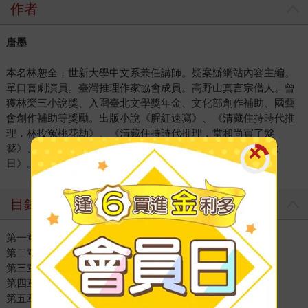
作者
唐墨
本名林恕全，世新大學中文系兼任講師。疑案辦網站內容主編。
單口喜劇演員。臺灣推理作家協會成員。高野山真言宗僧人。曾
獲林榮三小說獎、入圍臺北文學獎年金、文化部創作補助、國藝
會創作補助等獎勵。出版小說《腥紅速寫》、《清藏住持時代推
理．林投冤桃花劫》、《清藏住持時代推理．當和尚買了髮
簪》、《濃度40%的自白：酒保神探1》以及散文《違憲紀念
日》。
目錄
第一章 觀音契
第二章 安溪教練
第三章 萬善同歸
第四章 阿叔
第五章 暗訪天王