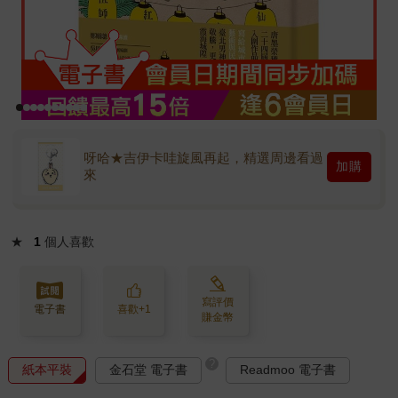
呀哈★吉伊卡哇旋風再起，精選周邊看過
加購
來
★
1
個人喜歡
寫評價
電子書
喜歡+1
賺金幣
?
紙本平裝
金石堂 電子書
Readmoo 電子書