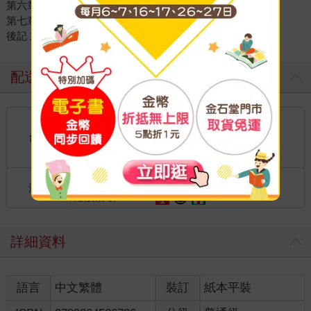
第六章 境主
第七章 七筆勾
後記 末代女巫
配送方式
國內宅配：本島、離島
到店取貨：
台灣
不限金額免運費
國際快遞：全球
海外
港澳店取：
詳細資料
語言
中文繁體
裝訂
紙本平裝