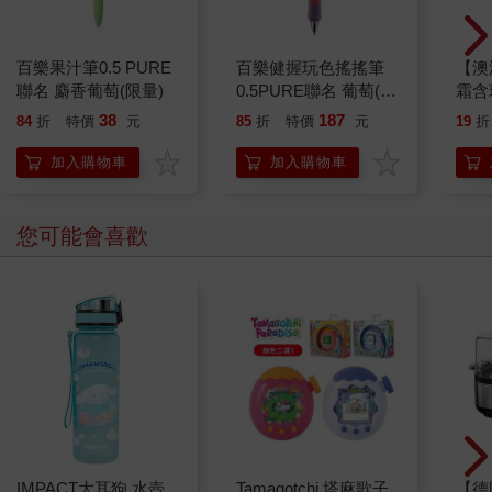
百樂果汁筆0.5 PURE
百樂健握玩色搖搖筆
【澳洲
聯名 麝香葡萄(限量)
0.5PURE聯名 葡萄(限
霜含
量)
E-4
38
187
84
折
特價
元
85
折
特價
元
19
折
加入購物車
加入購物車
您可能會喜歡
IMPACT大耳狗 水壺
Tamagotchi 塔麻歌子
【德