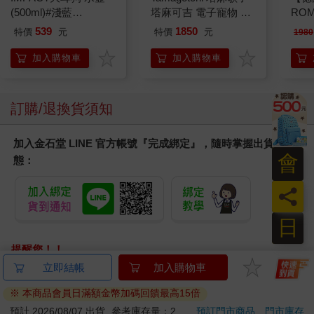
(500ml)#淺藍
塔麻可吉 電子寵物 樂
RO
IMCMB01LB
園系列（熱帶橙果／極
曼百
539
1850
特價
元
特價
元
1980
地冰雪）
器/
ER60
加入購物車
加入購物車
訂購/退換貨須知
加入金石堂 LINE 官方帳號『完成綁定』，隨時掌握出貨動
會
態：
員
日
提醒您！！
金石堂及銀行均不會請您操作ATM! 如接獲電話要求您前往
立即結帳
加入購物車
ATM提款機，請不要聽從指示，以免受騙上當！
※ 本商品會員日滿額金幣加碼回饋最高15倍
退換貨須知：
預計 2026/08/07 出貨
參考庫存量：2
預訂門市商品
門市庫存