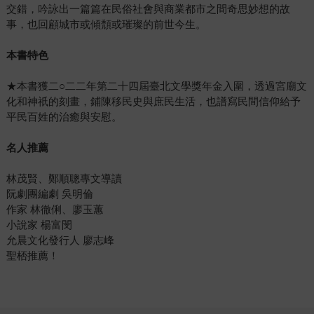
交錯，吟詠出一篇篇在民俗社會與商業都市之間奇思妙想的故
事，也回顧城市或傾頹或璀璨的前世今生。
本書特色
★本書獲二○二二年第二十四屆臺北文學獎年金入圍，透過宮廟文
化和神祇的刻畫，鋪陳移民史與庶民生活，也譜寫民間信仰給予
平民百姓的治癒與安慰。
名人推薦
林茂賢、鄭順聰專文導讀
阮劇團編劇 吳明倫
作家 林徹俐、廖玉蕙
小說家 楊富閔
允晨文化發行人 廖志峰
聖桮推薦！