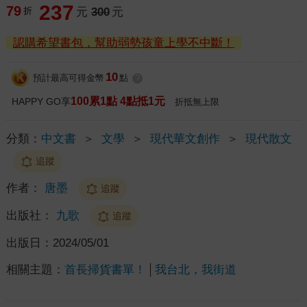
237
79
折
元
300
元
認購希望書包，幫助弱勢孩童上學不中斷！
10
預計最高可得金幣
點
?
100累1點 4點抵1元
HAPPY GO享
折抵無上限
分類：
中文書
＞
文學
＞
現代華文創作
＞
現代散文
追蹤
作者：
唐墨
追蹤
出版社：
九歌
追蹤
出版日：
2024/05/01
相關主題：
首長掃貨書單！
我台北，我街道