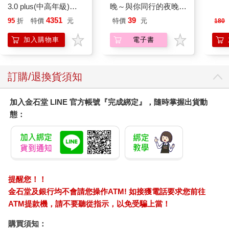
3.0 plus(中高年級)藕
晚～與你同行的夜晚～
粉 全新進化玩美上市
(番外篇)
4351
39
95
折
特價
元
特價
元
180
加入購物車
電子書
訂購/退換貨須知
加入金石堂 LINE 官方帳號『完成綁定』，隨時掌握出貨動
態：
提醒您！！
金石堂及銀行均不會請您操作ATM! 如接獲電話要求您前往
ATM提款機，請不要聽從指示，以免受騙上當！
購買須知：