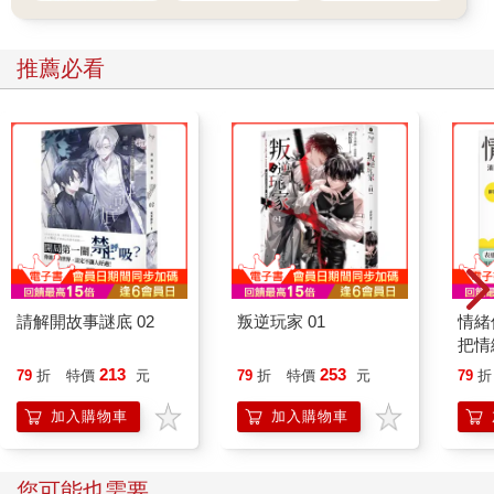
推薦必看
請解開故事謎底 02
叛逆玩家 01
情緒
把情
誰都
213
253
79
折
特價
元
79
折
特價
元
79
折
加入購物車
加入購物車
您可能也需要