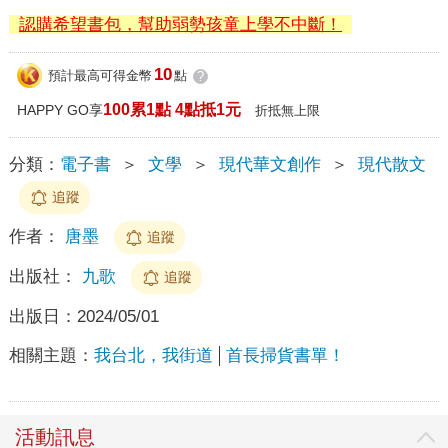
認購希望書包，幫助弱勢孩童上學不中斷！
10
預計最高可得金幣
點
?
100累1點 4點抵1元
HAPPY GO享
折抵無上限
分類：
電子書
＞
文學
＞
現代華文創作
＞
現代散文
追蹤
作者：
唐墨
追蹤
出版社：
九歌
追蹤
出版日：
2024/05/01
相關主題：
我台北，我街道
首長掃貨書單！
活動訊息