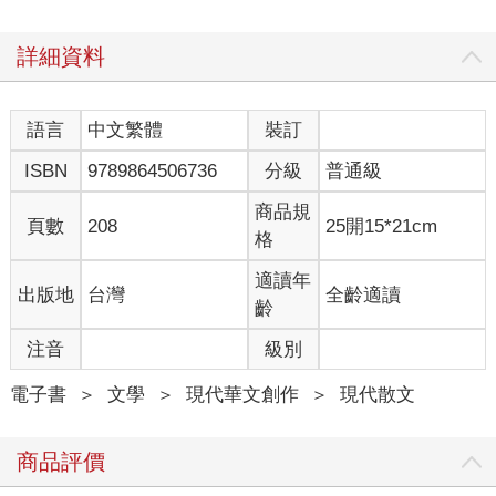
詳細資料
語言
中文繁體
裝訂
ISBN
9789864506736
分級
普通級
商品規
頁數
208
25開15*21cm
格
適讀年
出版地
台灣
全齡適讀
齡
注音
級別
電子書
＞
文學
＞
現代華文創作
＞
現代散文
商品評價