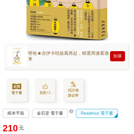
呀哈★吉伊卡哇旋風再起，精選周邊看過
加購
來
寫評價
電子書
喜歡+1
賺金幣
?
紙本平裝
金石堂 電子書
Readmoo 電子書
210
元