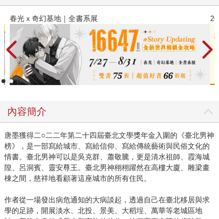
春光ｘ奇幻基地｜全書系展
2
內容簡介
唐墨獲得二○二二年第二十四屆臺北文學獎年金入圍的《臺北男神
榜》，是一部寫給城市、寫給信仰、寫給傳統藝術與民俗文化的
情書。臺北男神可以是吳克群、蕭敬騰，更是清水祖師、霞海城
隍、呂洞賓、靈安尊王。臺北男神栩栩躍然在高樓大廈、雕梁畫
棟之間，慈祥地看顧著這座城市的所有住民。
作者從一場發出病危通知的大病談起，透過自己在臺北移居與求
學的足跡，開展淡水、北投、景美、大稻埕、萬華等老城區地