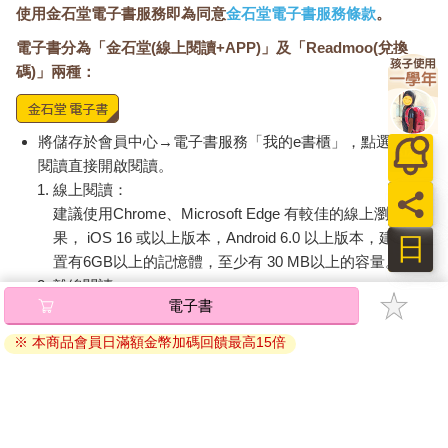
使用金石堂電子書服務即為同意
金石堂電子書服務條款
。
電子書分為「金石堂(線上閱讀+APP)」及「Readmoo(兌換
碼)」兩種：
將儲存於會員中心→電子書服務「我的e書櫃」，點選線上
閱讀直接開啟閱讀。
線上閱讀：
建議使用Chrome、Microsoft Edge 有較佳的線上瀏覽效
果， iOS 16 或以上版本，Android 6.0 以上版本，建議裝
日
置有6GB以上的記憶體，至少有 30 MB以上的容量。
離線閱讀：
電子書
APP下載：
iOS
Android
安裝電子書APP後，請依照提示登入「會員中心」→「我
※ 本商品會員日滿額金幣加碼回饋最高15倍
的E書櫃」→「電子書APP通行碼/載具管理」，取得通行
碼再登入下載您所購買的電子書。完成下載後，點選任一
書籍即可開始離線閱讀。