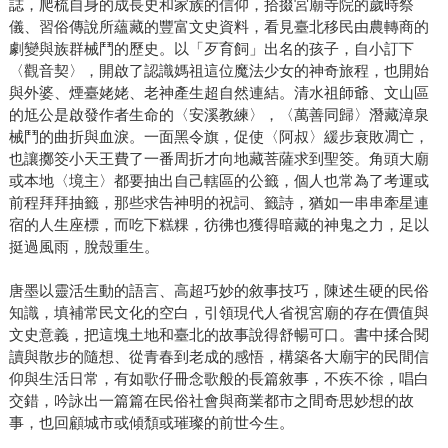
誌，爬梳自身的成長史和家族的信仰，拾掇宮廟寺院的歲時祭
儀、習俗傳說所蘊藏的豐富文史資料，看見臺北移民由農轉商的
劇變與族群械鬥的歷史。以「歹育飼」出名的孩子，自小訂下
〈觀音契〉，開啟了認識媽祖這位魔法少女的神奇旅程，也開始
與外婆、煙臺姥姥、老神產生超自然連結。清水祖師爺、文山區
的尪公是啟發作者生命的〈安溪教練〉，〈萬善同歸〉潛藏漳泉
械鬥的曲折與血淚。一面黑令旗，促使〈阿叔〉緩步衰敗凋亡，
也讓擲筊小天王費了一番周折才向地藏菩薩求到聖筊。角頭大廟
或本地〈境主〉都要抽出自己轄區的公籤，個人也常為了考運或
前程拜拜抽籤，那些求告神明的祝詞、籤詩，猶如一串串牽星連
宿的人生座標，而吃下糕粿，彷彿也獲得暗藏的神鬼之力，足以
挺過風雨，脫殼重生。
唐墨以靈活生動的語言、高超巧妙的敘事技巧，陳述生硬的民俗
知識，填補常民文化的空白，引領現代人省視宮廟的存在價值與
文史意義，把這塊土地和臺北的故事說得舒暢可口。書中揉合閱
讀與散步的隨想、從青春到老成的感悟，構築各大廟宇的民間信
仰與生活日常，有如歌仔冊念歌般的長篇敘事，不疾不徐，唱白
交錯，吟詠出一篇篇在民俗社會與商業都市之間奇思妙想的故
事，也回顧城市或傾頹或璀璨的前世今生。