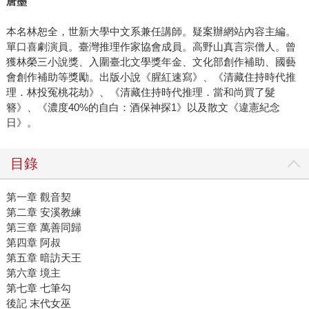
唐墨
本名林恕全，世新大學中文系兼任講師。疑案辦網站內容主編。
單口喜劇演員。臺灣推理作家協會成員。高野山真言宗僧人。曾
獲林榮三小說獎、入圍臺北文學獎年金、文化部創作補助、國藝
會創作補助等獎勵。出版小說《腥紅速寫》、《清藏住持時代推
理．林投冤桃花劫》、《清藏住持時代推理．當和尚買了髮
簪》、《濃度40%的自白：酒保神探1》以及散文《違憲紀念
日》。
目錄
第一章 觀音契
第二章 安溪教練
第三章 萬善同歸
第四章 阿叔
第五章 暗訪天王
第六章 境主
第七章 七筆勾
後記 末代女巫