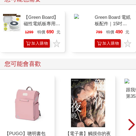
【Green Board】
Green Board 電紙
磁性電紙板專用 -
板配件｜15吋
二合一圓形速擦激
ECO專用 三合一
690
490
特價
元
特價
元
1299
799
活板擦 E8M 台灣
筆擦組｜磁性手寫
專利設計
板 替換筆 板擦
加入購物
加入購物
車
車
您可能會喜歡
跟我
第35
【PUGO】聰明書包
【電子書】觸摸你的夜