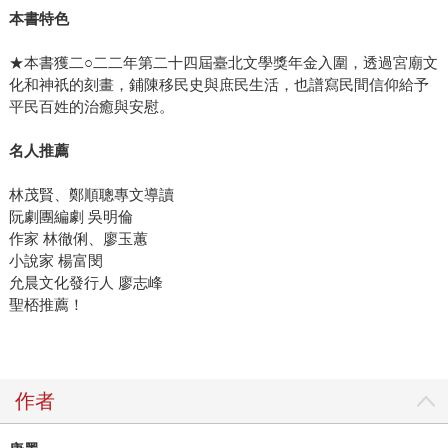
本書特色
★本書獲二○二二年第二十四屆臺北文學獎年金入圍，透過宮廟文
化和神祇的刻畫，鋪陳移民史與庶民生活，也譜寫民間信仰給予
平民百姓的治癒與安慰。
名人推薦
林茂賢、鄭順聰專文導讀
阮劇團編劇 吳明倫
作家 林徹俐、廖玉蕙
小說家 楊富閔
允晨文化發行人 廖志峰
聖桮推薦！
作者