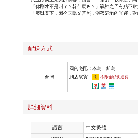
「你剛才不是叫了？幹什麼叫？」戰神之子有點不耐
「麥凱閣下，因今天陽光普照，灑落滿地的光輝，對
麥凱聽得眉頭緊皺，一臉頭痛欲裂地吼：「閉嘴！」
「是的。」
我微笑閉上嘴，接下來就算自己到處亂吼亂跳，麥凱
不錯不錯，現在開始就可以一路都當個沉默的太陽騎
我一邊換上新的白手套一邊慶幸，至少自己接下來都
配送方式
嗡嗡嗡、嗡嗡⋯⋯
我皺著眉頭，對眼前的小黑點揮了揮手想趕走牠，但
啊！第二雙。
國內宅配：本島、離島
啊啊啊！受不了啦！我那乾淨整齊的聖殿！沒有人會
到店取貨：
台灣
不限金額免運費
不，就算不是聖殿，只要是在葉芽城內，隨便一個地
但我偏偏就在這裡！
想到兩週前，自己還開開心心地在聖殿過活，努力賺
詳細資料
「鄰國的戰神之子要成婚，戰神殿特別邀請光明神殿
在教皇的書房之中，我看著笑容滿面的教皇，面無表
「就一個。」教皇笑咪咪地回答。
語言
中文繁體
「上次來跟我國公主求婚的那一個？」
教皇一個擊掌，「啊哈」一聲說：「就是那個沒錯，