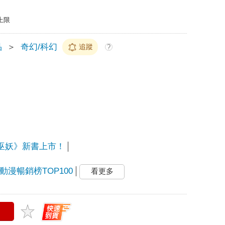
上限
品
＞
奇幻/科幻
追蹤
?
不死巫妖》新書上市！
4動漫暢銷榜TOP100
看更多