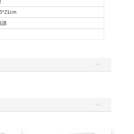
級
5*21cm
適讀
給戰神之子，目前已經在準備婚禮，請帖也在『一週
名號，××冠上什麼名詞都不要緊是吧？
請帖都發好了，而且伴郎還是我！
品女人，你為什麼不早點告訴我？」