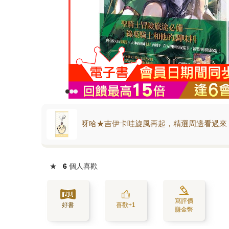
呀哈★吉伊卡哇旋風再起，精選周邊看過來
★
6
個人喜歡
寫評價
好書
喜歡+1
賺金幣