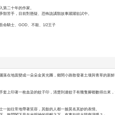
入第二十年的作家。
爭類苦手，目前對懸疑、恐怖詭譎類故事躍躍欲試中。
命騎士、GOD、不殺、1/2王子
灑落在地面變成一朵朵金黃光團，鄉間小路散發著土壤與青草的新鮮
手套上印著一枚血染的蚊子印，清楚到連蚊子有幾隻腳都數得出來，
士一如往常地帶著笑容，其餘的人都一臉莫名其妙的表情。
下，敢問閣下是在光明神的提醒之下，有事欲找太陽商議嗎？」