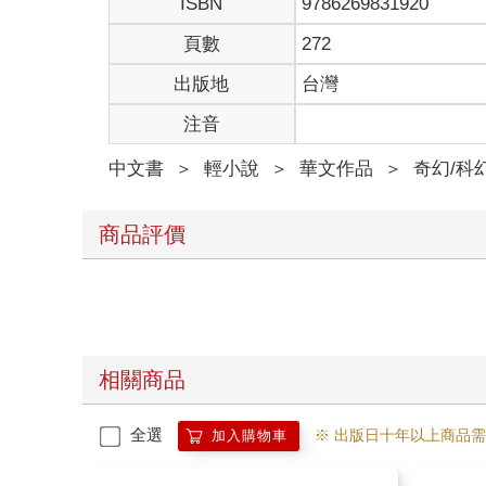
ISBN
9786269831920
「過獎。」我繼續面無表情地問：「但他不是剛走三
「是呀！」
頁數
272
「三天來得及回鄰國去求婚嗎？」
出版地
台灣
教皇兩手一攤，回答：「連兩國的國境線都還遠著吧
我無言以對，這教皇是不是最近太閒，找我來開開玩
注音
教皇好整以暇地端起茶，露出「你真是孤陋寡聞」的
「人家有整座戰神殿可以幫他求婚，人不在國內根本
中文書
＞
輕小說
＞
華文作品
＞
奇幻/科
前』就發了，就差新郎、伴郎和各國賀禮還沒到而已
一週前？那不正是三人決鬥的隔一天嗎？
我簡直傻眼。有沒有搞錯啊！原來，戰神之子連候補
商品評價
真是讓人嫉妒——是可恥他的為人！
但搞不好那公主就是個有問題的滯銷品，所以月蘭國
我小心地求證：「那公主美嗎？」
教皇立刻豎起大拇指，難得稱讚：「月蘭國數一數二
我的臉扭曲了一下，十分期待地問：「她有隱疾？」
「健康活潑！」
相關商品
「個性不佳？」
「人見人愛！」
全選
※ 出版日十年以上商品
加入購物車
我痛徹心腑啊！想不到，曾經有個百分百極品美女就
眼睜睜地看著美女嫁給別人，我心如刀絞地說：「美