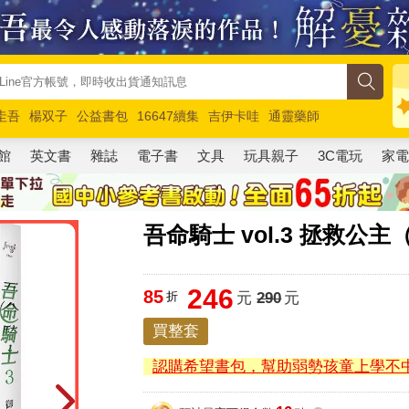
圭吾
楊双子
公益書包
16647續集
吉伊卡哇
通靈藥師
路邊攤新作
馬斯克
玩具總動員5
超慢跑
館
英文書
雜誌
電子書
文具
玩具親子
3C電玩
家
吾命騎士 vol.3 拯救公
246
85
折
元
290
元
買整套
認購希望書包，幫助弱勢孩童上學不