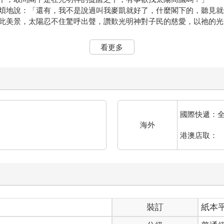
煩地說：「還有，我不是說過叫我麥凱就好了，什麼閣下的，聽見就
此美景，太陽忍不住驚呼出聲，讚歎光明神對子民的慈愛，以祂的光
看更多
都不會想理我了。
士。
不用開口說話，這樣就算有蚊子，也還在可以忍受的範圍之內⋯⋯吧
這隻死蚊子就是不肯走，在周圍慢悠悠地飛，一路飛到我的臉前——
國際快遞：
來的房間！滿地窖的葡萄酒！重點是，絕對沒有蚊子！
海外
方都比這種滿是蚊蟲、大太陽、一堆外人和爛泥巴的地方要來得好。
港澳店取：
退休金，等待四十歲一到，就可以風光退休⋯⋯
出伴郎一名，身為光明神的代言人，神殿的活動招牌，就麻煩太陽騎
情地問：「世界上有幾個戰神之子？」
裝訂
紙本
您真聰明！」