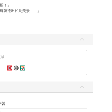
煩！」
輝製造出如此美景——」
？
啪！
全球
士您出差去當一次伴郎了。」
平裝