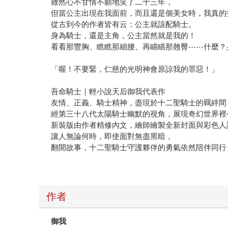
雖然心不甘情不願地笑了二十三年，
但當公主出現在我面前，而且還是個美女時，我真的
從古到今的作者皆有云：公主就該配騎士。
身為騎士，還是主角，公主當然就是我的！
看看那豐胸、瞧瞧那細腰、再瞄瞄那翹臀⋯⋯什麼？
「喔！不要緊，仁慈的光明神會原諒我的罪惡！」
吾命騎士｜輕小說天后御我代表作
友情、正義、騎士精神，盡現於十二聖騎士的羈絆間
經第三十八代太陽騎士幽默的視角，展現奇幻世界裡
新裝版由作者精修內文，繪師繪製全新封面與彩色人
讓人無論何時，即使面對無盡黑暗，
翻開故事，十二聖騎士守護夥伴的勇氣依然陪伴同行
作者
御我