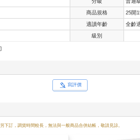
分級
普通
天嗎？」
商品規格
25開1
適讀年齡
全齡
！」
笑？我有點無力地問：「那他結什麼婚啊？」
級別
表情。
不妨礙婚禮進行，反正月蘭國的女王准婚了，打算把她最大的女兒嫁
幻
。」
新娘都準備好了，這國公主娶不到就娶別國的，反正都有個××公主的
女王才把自己女兒賤價出清也說不一定！
寫評價
的大美女。」
需另下訂，調貨時間較長，無法與一般商品合併結帳，敬請見諒。
在隔壁國，自己卻恍然無知，一晃眼，人家就快變成別人的老婆，連
麗、健康、個性好，還是個有錢的公主，沒想到世界上居然有這種極