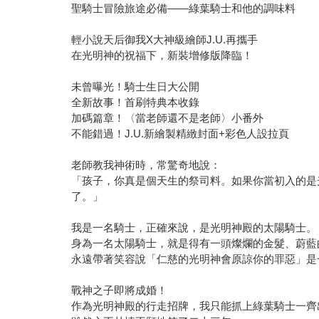
聖騎士冒險旅途必備——綠葉騎士和他的調味料
輕小說天后御我X大神級繪師J.U.再攜手
在光明神的祝福下，新裝增修版降臨！
未曾曝光！騎士生日大公開
全新故事！首刷特典本收錄
加碼篇章！〈當老師還不是老師〉小番外
不能錯過！J.U.新繪製精緻封面+彩色人設拉頁
老師教我神術時，常驚奇地說：
「孩子，你真是個天生的祭司料。如果你當初入的是
了。」
我是一名騎士，正確來說，是光明神殿的太陽騎士。
身為一名太陽騎士，就是得有一頭燦爛的金髮、蔚藍
永遠帶著笑容說「仁慈的光明神會原諒你的罪惡」是
戰神之子即將成婚！
作為光明神殿的行走招牌，我只能抓上綠葉騎士一齊