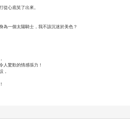
打從心底笑了出來。
身為一個太陽騎士，我不該沉迷於美色？
，
令人驚歎的情感張力！
設，
！