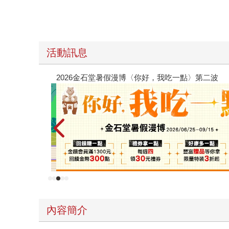
活動訊息
只是跟全校第一美少女商量彼此摯友的戀愛煩惱，不知不覺間她竟成
在（１）
內容簡介