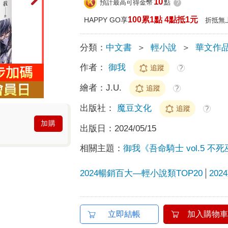
10
預計最高可得金幣
點
?
100累1點 4點抵1元
HAPPY GO享
折抵無
分類：
中文書
＞
輕小說
＞
華文作
作者：
御我
追蹤
?
繪者：
J.U.
追蹤
?
出版社：
魔豆文化
追蹤
?
加購
出版日：
2024/05/15
相關主題：
御我《吾命騎士 vol.5 
2024暢銷百大—輕小說類TOP20
202
立即結帳
加入購物車