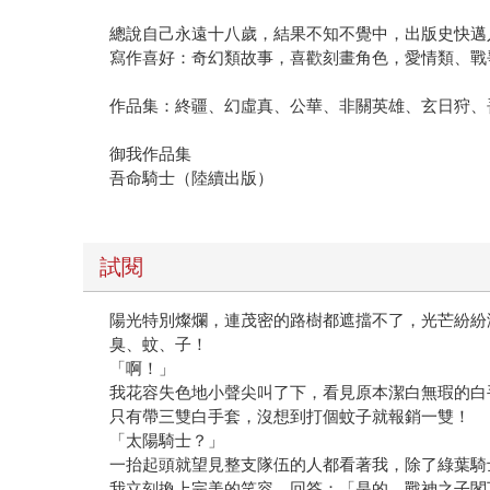
總說自己永遠十八歲，結果不知不覺中，出版史快邁
寫作喜好：奇幻類故事，喜歡刻畫角色，愛情類、戰
作品集：終疆、幻虛真、公華、非關英雄、玄日狩、吾
御我作品集
吾命騎士（陸續出版）
試閱
陽光特別燦爛，連茂密的路樹都遮擋不了，光芒紛紛
臭、蚊、子！
「啊！」
我花容失色地小聲尖叫了下，看見原本潔白無瑕的白
只有帶三雙白手套，沒想到打個蚊子就報銷一雙！
「太陽騎士？」
一抬起頭就望見整支隊伍的人都看著我，除了綠葉騎
我立刻換上完美的笑容，回答：「是的，戰神之子閣