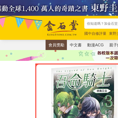
國中自修評量
東野
唯紅花綻放
奧德賽
會員獎勵
中文書
動漫ACG
親子