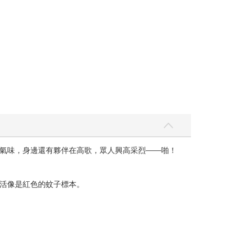
氣味，身邊還有夥伴在高歌，眾人興高采烈——啪！
活像是紅色的蚊子標本。