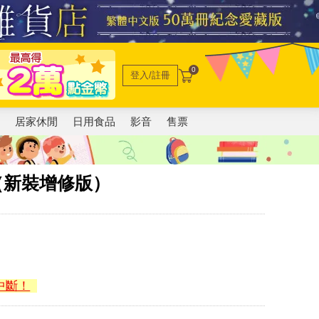
0
登入/註冊
電
居家休閒
日用食品
影音
售票
主（新裝增修版）
中斷！