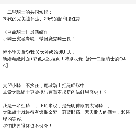
十二聖騎士的共同煩惱：
38代的完美退休法、39代的順利接任期
《吾命騎士》最新續作——
小騎士究極考驗，帶回魔獄騎士長！
輕小說天后御我 X 大神級繪師J.U.，
新繪精緻封面+彩色人設拉頁！特別收錄【給十二聖騎士的Q&
A】
實習小騎士不接任，魔獄騎士拒絕歸隊中！
堂堂太陽騎士更被挖出有買不起房的借錢黑歷史！？
我是一名聖騎士，正確來說，是光明神殿的太陽騎士。
太陽騎士就是得有燦爛金髮、蔚藍眼睛、悲天憫人的個性，和璀
璨的笑容。
哪怕快要退休也不例外！