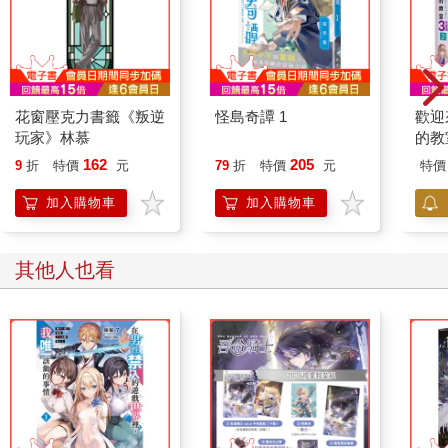
花窗壓克力書籤《叛逆
怪島奇譚 1
歡迎
玩家》林慕
的教
【特
162
205
9
折
特價
元
79
折
特價
元
特價
加入購物車
加入購物車
其他人也看