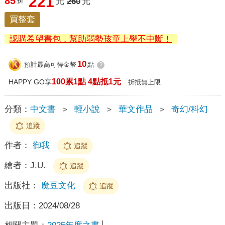
221
85
折
元
260
元
買整套
認購希望書包，幫助弱勢孩童上學不中斷！
10
預計最高可得金幣
點
?
100累1點 4點抵1元
HAPPY GO享
折抵無上限
分類：
中文書
＞
輕小說
＞
華文作品
＞
奇幻/科幻
追蹤
作者：
御我
追蹤
繪者：
J.U.
追蹤
出版社：
魔豆文化
追蹤
出版日：
2024/08/28