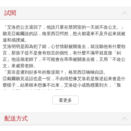
試閱
「艾洛把公文退回了，他說只要在禁閉室的一天就不改公文。」
聽見亞戴爾說的話，格里西亞愕然，怒火都還來不及升起來就被
違和感撲滅。
艾洛明明是因為犯了錯，心甘情願被關進去，就沒聽他有什麼怨
言，那孩子從不是會有怨言的個性，有什麼不滿早就直接「糾
正」他這個老師了，不可能會在乖乖被關進去後，又用「不改公
文」來威脅老師。
「莫非是遲到好多年的叛逆期？」格里西亞喃喃自語。
亞戴爾聽見這話也是一怔，不由得想像艾洛若是叛逆起來會是什
麼樣子，結果根本想像不出來，艾洛從小成熟穩重到大，「叛
逆」這兩個字彷彿和他毫無關聯。
但話又說回來，艾洛當年還是個小少年就敢跟著魔王走，成為實
看更多
習太陽騎士後，他竟能不完全被老師壓制，反而還多次勸告老師
成功，這勸服的機率甚至比審判騎士長來得高！
亞戴爾突然有個猜想，艾洛若是叛逆起來，說不定會出乎意料地
配送方式
可怕？
「亞戴爾？」