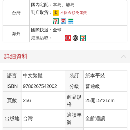
國內宅配：本島、離島
亞戴爾回過神來，一眼就望見自家隊長滿臉的疑惑，連忙補充說
明狀況：「十二名小騎士現在都在禁閉室。」
到店取貨：
台灣
不限金額免運費
這是什麼狀況？難道大夥閒著沒事關學生為樂？
格里西亞想了一想，再問：「白雪公主也被關進去了嗎？我怎麼
國際快遞：全球
不知道白雲有管過他家學生，不都是白雪公主整天找老師找不著
海外
嗎？」
港澳店取：
「是斯雪。」亞戴爾反射性糾正，白雪公主這綽號實在太奇怪
了，雖然斯雪長相秀氣，但並沒有到珍萼那般雌雄莫辨——咳
詳細資料
咳，他什麼都沒說！立刻回歸正題！
「艾洛請您去找魔獄騎士長聊聊為何要關路加，只要路加在禁閉
室一天，所有小騎士都不出禁閉室，也不會幫忙老師處理工
語言
中文繁體
裝訂
紙本平裝
作。」
「和羅蘭有關？」
ISBN
9786267542002
分級
普通級
格里西亞皺緊眉頭，該不會是之前「出差」的後遺症還在吧？那
明明是他的錯——好吧，是「魔王」的錯，雖然結果是羅蘭先出
商品規
頁數
256
25開15*21cm
手，但沒有因哪有果，怎麼能怪羅蘭呢？
格
格里西亞苦惱地說：「明早我再去找他問問。」
「為什麼不現在就過去？」亞戴爾有些不解，反正魔獄騎士長不
適讀年
出版地
台灣
全齡適讀
需睡覺，晚上多半在改公文，完全沒有打擾到的可能性。
齡
「我得先想想該怎麼問他。」