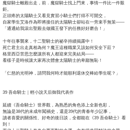
魔獄騎士離殿出走，前．魔獄騎士找上門來，事情一件比一件艱
鉅。
正頭疼的太陽騎士又看見實習小騎士們打得不可開交，
自家學生艾洛作為即將接任的太陽騎士卻站在一旁束手無策——
「通通給我滾出聖殿去做國王發下的任務好好磨合！」
十年往事襲來，十二聖騎士的祕辛持續揭露中！
死亡君主出走真相為何？魔王這種職業又該如何安全下莊？
格里西亞苦思怎麼讓所有人都迎來完美結局——
看樣子是時候讓大家再次體會太陽騎士的卑鄙無恥！
「仁慈的光明神，請問我何時才能順利退休交棒給學生呢？」
39 吾命騎士｜輕小說天后御我代表作
延續《吾命騎士》世界觀，為熟悉的角色添上全新色彩，
無論是38代的未成年闖禍史，還是39代的青春年少記事，
讀者喜愛的關係性、好奇的後日談，全都能在《39 吾命騎士》看
到！