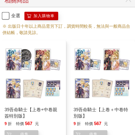
相關商品
一沒了笑容，看起來格外懾人。
但大地騎士可沒在怕，反而故意笑得一臉忠厚誠懇，結巴道：
全選
加入購物車
「怎、怎麼啦？難道我有說錯、錯話嗎？」
「你！」
※ 出版日十年以上商品需另下訂，調貨時間較長，無法與一般商品合
格里西亞變了臉色，這些年來發生這麼多事，他早已練就處變不
併結帳，敬請見諒。
驚的心境，若說有什麼事情能讓他立刻翻臉、是絕對的逆鱗，那
肯定是夏洛特和夏西亞母女——不對，其實還有他的十二聖騎
士，呃，他家蠢學生也是，唔，還有不知身在何處的老師⋯⋯
這麼數一數，他全身都長滿逆鱗啊！
「我什麼我，不負責任還有理了？」
本來想了一大堆，格里西亞的氣已經消去大半，偏偏喬葛這傢伙
還繼續挑釁，口口聲聲不負責任，難道是他願意的嗎？
好吧，想想確實是他的錯，既然無法負責就不該招惹夏洛特——
幹！想想也不是他主動去招惹的啊，若不是她纏著不放、連死都
不怕，他又怎麼敢在沒有徹底解決魔王這事之前招惹誰！
希歐無奈發現自己從事主變公親，只好開始勸說：「你們兩個別
39吾命騎士【上卷+中卷親
39吾命騎士【上卷＋中卷特
瞪了，都吵了二十幾年，從小騎士吵到快退休，還沒有吵夠
簽特別版】
別版】
啊？」
567
567
9
折
特價
元
9
折
特價
元
眼見兩人臉色真有些不對，艾爾梅瑞無奈地站到兩人中間當隔
板，免得太陽騎士和大地騎士打起來，這房間毀了，最後還不是
停售
停售