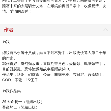
兩代十二聖騎士有各自要面對的命運，亦有得共同解決的命題，
隨著未來的太陽騎士艾洛，在爆笑的實習日常中，收獲親情、友
情、愛情的溫暖！
作者
御我
總說自己永遠十八歲，結果不知不覺中，出版史快邁入第二十年
的作家。
寫作喜好：奇幻類故事，喜歡刻畫角色，愛情類、戰爭類苦手，
目前對懸疑、恐怖詭譎類故事躍躍欲試中。
作品集：終疆、幻虛真、公華、非關英雄、玄日狩、吾命騎士、
GOD、不殺、1/2王子
御我作品集
39 吾命騎士（陸續出版）
吾命騎士（陸續出版）