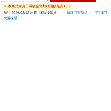
送的芙莉蓮A款(芙)
sketch book B4 素描
849 
※ 本商品會員日滿額金幣加碼回饋最高15倍
本 繪圖本 空白繪圖本
ED.
320
389
特價
元
65
折
特價
元
特價
速寫本
預計 2026/08/12 出貨
購買後進貨
預訂門市商品
門市庫存
大量採購
加入購物車
加入購物車
您可能會喜歡
驀然回首(藍光典藏版)
別觸碰那使人沉淪的熱
劇場版
度-全
之空
樂部 
1550
118
特價
元
79
折
特價
元
特價
Pa