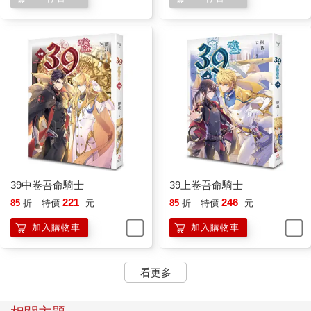
艾洛要來收拾嗎？那孩子夠慘了，聽說國王又發下任務，還是饒
過他吧。
「這麼吵，是在吵什麼？」
眾人往門口一看，一道黑漆漆的影子站在那，威勢十足，讓人頓
時有種無處可逃的恐慌感。
黑影往前走一步，整個身影顯現出來，雷瑟皺眉看著格里西亞和
喬葛，兩人吵嘴不是什麼奇怪的事情，但擅長審訊的審判長敏銳
發覺這兩人是真的動怒，不是一般打打鬧鬧，這就比較稀罕了。
「怎麼回事？」
格里西亞沉著臉撇過頭去，喬葛冷哼幾聲，誰也沒有開口解釋的
意思。
艾爾梅瑞只好苦笑出來解釋：「又是太陽不結婚的事情，大地刺
39中卷吾命騎士
39上卷吾命騎士
上幾句，兩人就吵起來了。」
221
246
85
折
特價
元
85
折
特價
元
聞言，雷瑟平靜地說：「快解決了，這次鬧得這麼大，應該可以
加快腳步，兩年內解決，到那時，學生的年齡也差不多了，辦完
加入購物車
加入購物車
十二聖騎士的交接典禮正好接著舉行婚禮。」
眾人都笑了，但最該笑的太陽騎士仍舊沒有笑容。
格里西亞嘆道：「羅蘭躲著我，不知下次還肯不肯去。」
看更多
眾人看著他，卻沒說話，反而又整齊劃一地轉頭看向自家審判
長，似乎在等對方開口。