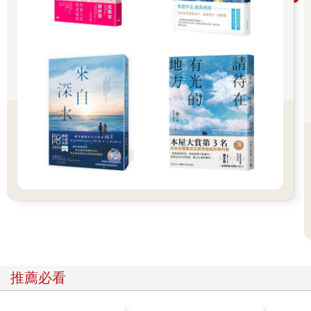
面對嗓音開始降階的雷瑟，格里西亞只能乖乖回答，避重就輕地
說：「有可能不是真的。」
「有可能？」雷瑟音調又掉一階。
格里西亞連忙說：「我又沒真的經歷過，只是猜測而已！但我覺
得情況應該不會像魔王說的那麼糟，我真沒感覺有那麼慘啊！」
眾人都危險地瞇起眼睛，一臉的不相信，雷瑟更是冷冷地問：
「你是真的這麼感覺？或者又是想安撫我們的說法？」
格里西亞深呼吸一口氣，認真無比地說：「沒有那麼糟，真的，
魔王是故意說得那麼嚴重才能動搖羅蘭，甚至是動搖你們，看看
他做得挺成功的，你們都開始起疑慮，不想解決魔王了，羅蘭下
次肯不肯再『出差』都難說。」
說到這裡，他疑惑地問：「你們怎麼沒找羅蘭一起過來？」
「找了。」伊希嵐搖頭說：「根本找不到他，我們連白雲都找出
來了，卻完全沒有他的蹤影，魔獄不是只有躲著你而已。」
聞言，格里西亞揪緊眉頭，喊了一聲：「白雲！」
一個人影默默從艾維斯高大的身軀背後探出頭來。
「你最近跟緊羅蘭，我怕他離殿出走⋯⋯」
說到這裡，格里西亞的話突然中斷，陷入沉思狀態，眾人都不意
推薦必看
外，靜靜等著他思考完畢，就會繼續說下去。
「慘了！」