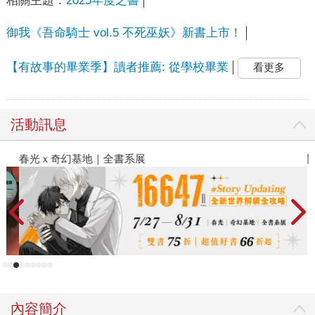
相關主題：
2025年度之書
御我《吾命騎士 vol.5 不死巫妖》新書上市！
【有故事的畢業季】讀者推薦: 從學校畢業
看更多
活動訊息
春光ｘ奇幻基地｜全書系展
閱
內容簡介