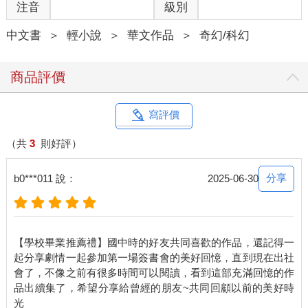
注音
級別
格里西亞有點遲疑地想著自己或許該先去問問路加？羅蘭的嘴實
在太硬了，若是堅決不肯說，他還真拿對方沒有辦法。
中文書
＞
輕小說
＞
華文作品
＞
奇幻/科幻
聽到隊長這麼說，亞戴爾想起魔獄騎士長的性格，理解地點了點
頭，正想跟隊長道晚安時，門口卻響起敲門聲，他徑直走去開
門，一見外頭景象便是一愣，但想接下來應該沒自己的事了，乾
商品評價
脆順勢直接離開。
這時，格里西亞早已「看」見外頭的傢伙——應該說，傢伙們。
「這群兔崽子搞什麼東西？什麼叫『不放路加出去就不改公
寫評價
文』，路加又不是我家的，關我屁事！」
喬葛罵罵咧咧地走進來，後方跟著無奈的其他人，除了審判騎士
（共
3
則好評）
和魔獄騎士，其餘十二聖騎士竟然全部到齊。
打從魔王事件以後，十二聖騎士再也無所顧慮，大庭廣眾之下還
分享
b0***011 說：
2025-06-30
能勉強裝裝，但私底下卻是什麼形象都還給光明神去了，現在大
夥最喜歡做的事就是到太陽騎士的房間聚會——誰讓他房底下有
個酒窖呢！
希歐翻了個大白眼，沒好氣地說：「大地，就算快退休了，還是
【學校畢業推薦禮】國中時的好友共同喜歡的作品，還記得一
要注意形象吧。」
起分享劇情一起參加第一場簽書會的美好回憶，直到現在出社
大地嗤了一聲，反問：「說到形象，我應該有五年還六年或七年
會了，不像之前有很多時間可以閱讀，看到這部充滿回憶的作
沒看過你拋媚眼了？」
品出續集了，希望分享給曾經的朋友~共同回顧以前的美好時
希歐用力抹把臉，苦笑道：「饒了我吧，再拋就要鬧家庭革命