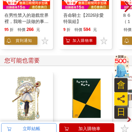
在男性禁入的遊戲世界
吾命騎士【2026珍愛
８６
裡，我唯一該做的事情
特裝組】
（１４
1 我轉生成了夾在百合
bl
266
594
95
折
特價
元
9
折
特價
元
特價
之間的男人 (首刷限定
版) 01
貨到通知
加入購物車
您可能也需要
會
員
日
角色金屬吊飾書籤-葬
【日本 maruman】
卡達C
立即結帳
加入購物車