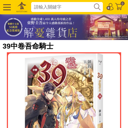
0
39中卷吾命騎士