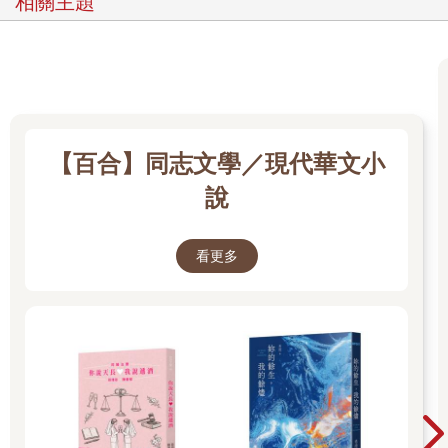
相關主題
雷瑟如眾人期待地開口說：「他若不肯，這也不奇怪，格里西
亞，現在該換你解釋了，魔王當時說的話可是真的？」
聽到這問題，再看見眾人齊齊定睛看過來，格里西亞覺得不對勁
了，看大家的神色怎麼好像早就知道雷瑟會問這個問題？
雖然他也是等著很久了，卻遲遲沒等到對方開口，正鴕鳥心態地
想著不問更好，誰知道最後還是等到這個問題。
他不解地問：「為什麼到現在才問？」
雷瑟慢條斯理地解釋：「花了點時間和其他人商量，如果這話是
【百合】同志文學／現代華文小
真的，我們該怎麼處理。」
說
「處、處理什麼？這是我的問題吧，到時都退休——」
話沒說完就收到十道凌厲的目光，堂堂太陽騎士都乖乖閉嘴不敢
再說下去。
看更多
「你的事？」雷瑟眉頭一皺，危險地說：「你是這麼認定？」
眼見眾人的臉黑到化身十個審判的趨勢，格里西亞立刻改口：
「當然不行，這是大家要一起解決的事情，你們可不能放著我不
管，同伴不是這麼當的！」
聞言，眾人放緩神色，笑吟吟的笑吟吟，好人恢復好人臉，高傲
的就繼續抬起下巴，賤如大地也回到一張賤人臉，反正只要不是
「審判臉」，格里西亞都覺得鬆了好大一口氣——喔不，審判仍
舊是一張審判臉。
「格里西亞？你還沒回答我的問題。」