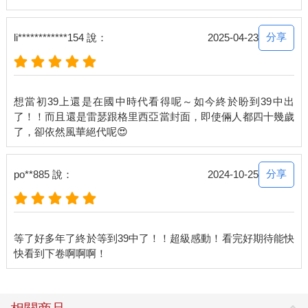
了。」
喬葛「哼」了一聲，幸災樂禍地說：「誰讓你找個能跟你對打的
老婆，你知不知道外頭怎麼說的？說你晚節不保，想當年風流倜
分享
li************154 說：
2025-04-23
儻、處處留情的暴風騎士，如今變成懼內的傢伙，懼內啊！你這
怕老婆的傢伙！」
希歐立刻緊張兮兮地抗議：「誰處處留情了，你不要誣陷我！我
老婆就是我的初戀，貨真價實，等等被我老婆聽見你的胡說八
想當初39上還是在國中時代看得呢～如今終於盼到39中出
道，她又要開打啦！」
了！！而且還是雷瑟跟格里西亞當封面，即使倆人都四十幾歲
大地一張臉猙獰無比，憤恨地吼：「打打打！打死你兩個秀恩愛
的狗男女最好，當初說只是照慣例拋了個媚眼就被推倒、被硬
來，還差點被綁架帶走結婚呢？我們都要去幫你的貞操討公道
啦，如今看你倒是和老婆打得挺高興。」
分享
po**885 說：
2024-10-25
聽到往事，希歐又抹了把臉，回想當初陰錯陽差的各種狀況，真
是一把血淚，幸好最後老婆肯留下來，不是硬要把他帶回遙遠的
部族成婚，否則真是無解了。
格里西亞緩緩地說：「希歐兄弟，你又何必跟年過四十卻尚未娶
等了好多年了終於等到39中了！！超級感動！看完好期待能快
妻的單身漢計較呢？」
被捅了一刀的年過四十單身漢，喬葛．大地，立刻冷冷一記回馬
槍刺出去：「我只是不想為了一棵樹放棄一座森林，不管怎樣，
單身總比不負責任來得好。」
這話一出，太陽騎士的笑容立刻消失無蹤，平時笑臉迎人的傢伙