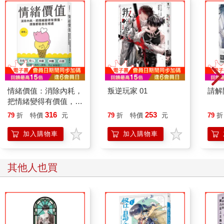
格里西亞驚呼完，立刻扭頭奔出房間，眾人面面相覷，一長串拔
腿跟了上去。
（更多精彩內容，請見《39 中卷 吾命騎士》）
情緒價值：消除內耗，
叛逆玩家 01
請解
把情緒變得有價值，跟
誰都能自在相處
316
253
79
折
特價
元
79
折
特價
元
79
折
加入購物車
加入購物車
其他人也買