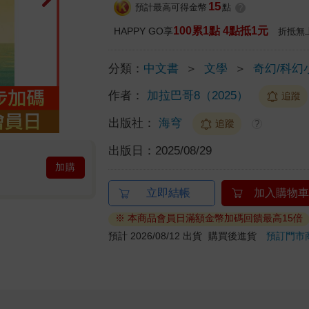
15
預計最高可得金幣
點
?
100累1點 4點抵1元
HAPPY GO享
折抵無
分類：
中文書
＞
文學
＞
奇幻/科幻
作者：
加拉巴哥8（2025）
追蹤
出版社：
海穹
追蹤
?
出版日：
2025/08/29
加購
立即結帳
加入購物車
※ 本商品會員日滿額金幣加碼回饋最高15倍
預計 2026/08/12 出貨
購買後進貨
預訂門市