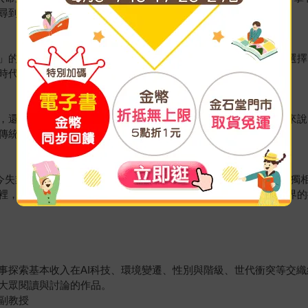
尋到謀殺案的真相。
」的理念，卻步步墜入社會邊緣，從理想青年到體制叛徒，他的選擇
時代的反烏托邦故事。
，還是為自己尋找一條活路？「基本收入制」對父權社會的女性來說
傳統婦女的可能影響。
今失業又失能，只剩下他打死不肯使用的UBI存款帳簿，與自己孤
裡，這名「老廢物」將在破碎的日常中，試著重建他對自身與世界的
事探索基本收入在AI科技、環境變遷、性別與階級、世代衝突等交
大眾閱讀與討論的作品。
副教授