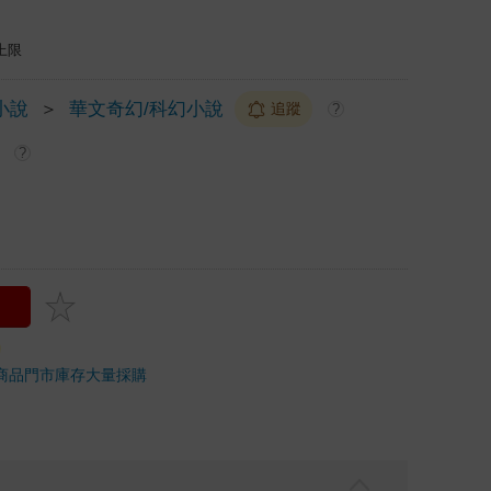
上限
小說
＞
華文奇幻/科幻小說
追蹤
?
?
商品
門市庫存
大量採購