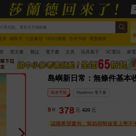
圭吾
楊双子
公益書包
16647續集
吉伊卡哇
通靈藥師
路邊攤新作
馬斯克
玩具總動員5
超慢跑
館
英文書
雜誌
電子書
文具
玩具親子
3C電玩
家
島嶼新日常：無條件基本
紙本平裝
Readmoo 電子書
378
9
折
元
420
元
認購希望書包，幫助弱勢孩童上學不