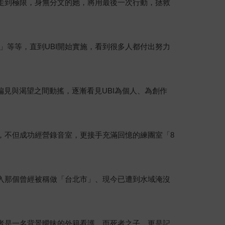
耐走到極限，身無分文的她，將用最後一次行動，拯救
」等等，直到UBI開始實施，看到很多人都付出努力
偏見與渴望之間動搖，逐漸看見UBI為個人、為創作
，不但成功經營錄音室，更接手充滿回憶的練團室「8
進入那個曾經被稱做「台北市」、現今已遭到水域淹沒
擊者是一名背景曖昧的外籍看護，而死者之子，更是記