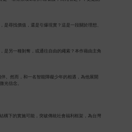
，是尋找價值，還是引爆現實？這是一段關於理想、
，是另一種剝奪，或通往自由的繩索？本作藉由主角
獨相伴。然而，和一名智能障礙少年的相遇，為他展開
微光信念。
織結構下的實施可能，突破傳統社會福利框架，為台灣