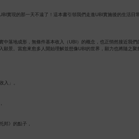
BI實現的那一天不遠了！這本書引領我們走進UBI實施後的生活
中落地成形，無條件基本收入（UBI）的概念，也正悄然接近我們的
入願景。當愈來愈多人開始理解並想像UBI的世界，願力也將隨之聚
基本收入」。
，
托邦》的點子，