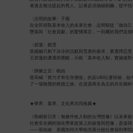
者過去無法提起的舊人。記者必須抽絲剝繭，從中找
〈志明的故事〉子藝
在全民領取基本收入的未來社會，志明順從「做自己
墮落與「社會貢獻」的驚悚寓言，一則屬於我們這個
〈碧蓮〉戲雪
當婚姻只剩下冰冷的沉默與荒唐的索求，要選擇忍受
王碧蓮的遭遇與覺醒，示範「基本收入制」實施後對
〈肺腑之言〉曉由
曾高喊「努力才有生存價值」的反UBI社運領袖，如
了一場無聲的救贖之旅。在資源再生為主的共生鄉村
★學界、業界、文化界共同推薦★
《島嶼新日常：無條件收入制的台灣想像》以未來敘
社會安全網的強化帶來政策上的啟發與想像，是值得
——張祐綾 美國加州大學柏克萊分校社會福利學院