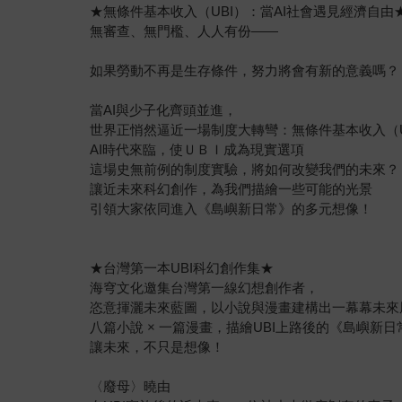
★無條件基本收入（UBI）：當AI社會遇見經濟自由
無審查、無門檻、人人有份——
如果勞動不再是生存條件，努力將會有新的意義嗎？
當AI與少子化齊頭並進，
世界正悄然逼近一場制度大轉彎：無條件基本收入（U
AI時代來臨，使ＵＢＩ成為現實選項
這場史無前例的制度實驗，將如何改變我們的未來？
讓近未來科幻創作，為我們描繪一些可能的光景
引領大家依同進入《島嶼新日常》的多元想像！
★台灣第一本UBI科幻創作集★
海穹文化邀集台灣第一線幻想創作者，
恣意揮灑未來藍圖，以小說與漫畫建構出一幕幕未來
八篇小說 × 一篇漫畫，描繪UBI上路後的《島嶼新日
讓未來，不只是想像！
〈廢母〉曉由