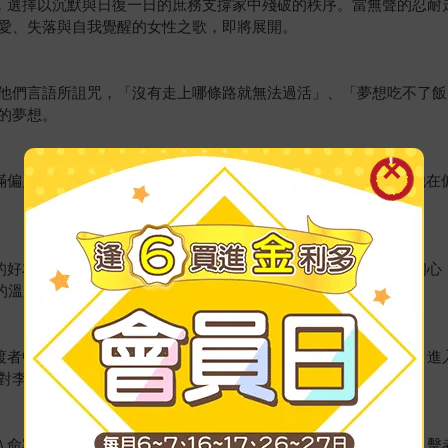
子，選擇以沉默與日復一日的庶務支撐家中殘破的秩序。當無聲的忍
愛、失落與自我覺醒的女性之歌，即將展開。
他們言語所詛咒，「沒有走上哪條路就無法過活」、「夢想吃不了飯
的夢想。
滿偏見，然而一場創作聚會以及與AI助理凱薩琳的對話，開始讓他在
想的好友產生分歧，有人原先的怠惰與拖延變本加厲，也有人堅守初心
的溫床？
過渡者中心」進行服務。他今天的任務，是陪伴一位前文明的長者，
對李泰豐年輕的生命帶來什麼衝擊？
捲入命案之中。資料消失、疑點叢生。新人被視為命案兇手，唯一目