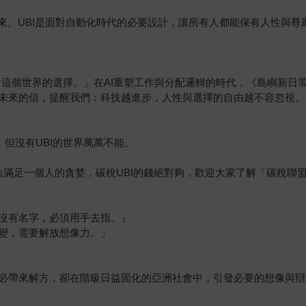
未來。UBI是面對自動化時代的必要設計，讓所有人都能保有人性與
這個世界的選擇。」在AI重塑工作與分配邏輯的時代，《島嶼新日常
未來的信，提醒我們：科技越進步，人性與選擇的自由越不容忽視。
，但沒有UBI的世界萬萬不能。
法滿足一個人的貪婪，碳稅UBI的錢絕對夠，歡迎大家了解「碳稅聯
沒有名字，必須用手去指。』
變，需要解放想像力。」
必帶來解方，卻在階級日益固化的亞洲社會中，引發必要的想像與辯