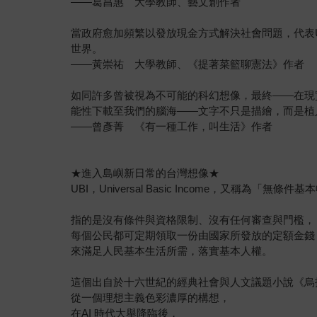
——葛昌惠 大學教師、藝文創作者
當政府愈加頻繁以發放現金方式解決社會問題，代表U
世界。
——黃崇祐 大學教師、《提著菜籃聊憲法》作者
如同許多曾被視為不可能的科幻想像，最終——在現實
能性下載至我們的腦海——文字不只是描繪，而是植
——曾彥菁 《有一種工作，叫生活》作者
★進入島嶼新日常的台灣想像★
UBI，Universal Basic Income，又稱為「無條件
指的是沒有條件與資格限制、沒有任何審查與門檻，
每個公民都可定期領取一份由國家所發放的定額金錢
來滿足人民基本生活所需，落實基本人權。
這個出自於十六世紀的經典社會與人文議題小說《烏
從一個理想主義色彩濃厚的構想，
在AI 時代大舉降臨後，