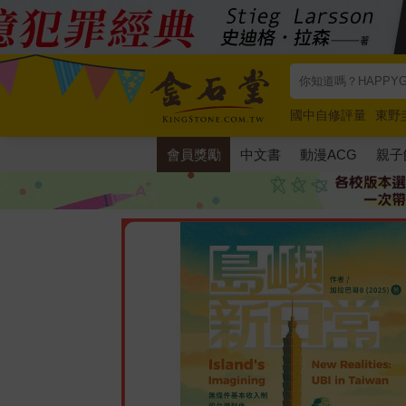
國中自修評量
東野
唯紅花綻放
奧德賽
會員獎勵
中文書
動漫ACG
親子