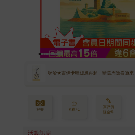
呀哈★吉伊卡哇旋風再起，精選周邊看過來
寫評價
好書
喜歡+1
賺金幣
活動訊息