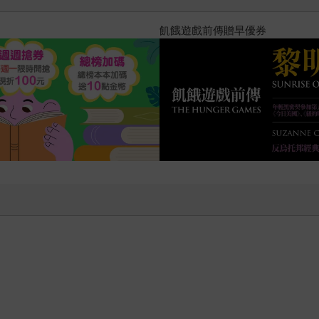
十字殺手【艾迪．弗林系列 前傳