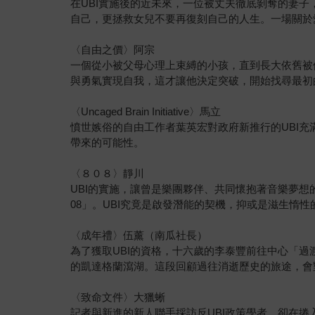
在UBI實施後的近未來，一位被丈夫徹底剝奪的妻
自己，更拯救女兒不要再復刻自己的人生。一場關於
〈自由之價〉阿宗
一個從小被父母心理上束縛的小孩，直到長大依舊被
與勇氣實現自我，這才讓他決定突破，開始找尋最初
〈Uncaged Brain Initiative〉馬立
憤世嫉俗的自由工作者葉英宏對政府新推行的UBI充
帶來的可能性。
〈８０８〉靜川
UBI的實施，讓曾是樂團夥伴、共同懷抱著音樂夢
08」。UBI究竟是啟發潛能的契機，抑或是滋生惰性
〈成年禮〉伍薰（南瓜社長）
為了獲取UBI的資格，十六歲的李泰豐前往中心「
的凱達格蘭瀉湖。這段回顧過往消逝歷史的旅途，會
〈致命文件〉大獵蜥
記者與新進的新人聯手採訪反UBI政策學者，卻在