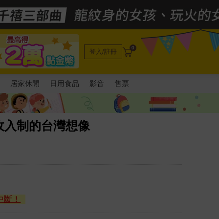
0
登入/註冊
電
居家休閒
日用食品
影音
售票
收入制的台灣想像
中斷！