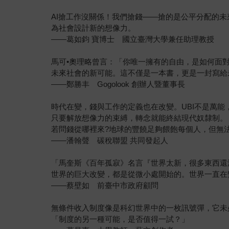
AI搶工作沒關係！我們搶錢——搶的是公平分配的
為社會設計新的想像力。
——葛如鈞 寶博士 國立臺灣大學兼任助理教授
馬可•奧理略曾言：「你唯一擁有的自由，是如何面對
未來社會的新可能。這不僅是一本書，更是一封寫給
——鄭勝丰 Gogolook 創辦人暨董事長
時代在變，錢與工作的定義也在改變。UBI不是萬能
只要解放想像力的束縛，轉念就能終結現代奴隸制。
若問錢從哪裡來?地球的豐饒足夠餵飽每個人，但無
——潘翰聲 碳稅聯盟 共同發起人
「馬奎斯《百年孤寂》名言『世界太新，很多東西還
世界的巨大改變，都是從微小處開始的。世界一直在
——蔡壁如 前臺中市政府顧問
無條件收入制度像是科幻世界中的一枚訊號彈，它未
「制度的另一種可能，是否值得一試？」