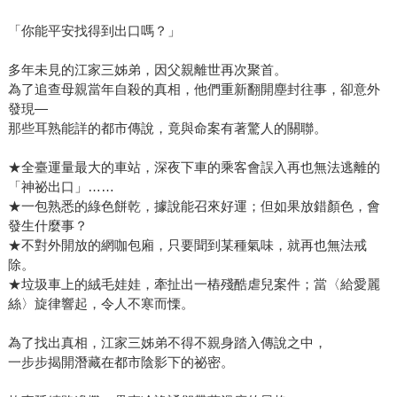
「你能平安找得到出口嗎？」
多年未見的江家三姊弟，因父親離世再次聚首。
為了追查母親當年自殺的真相，他們重新翻開塵封往事，卻意外
發現—
那些耳熟能詳的都市傳說，竟與命案有著驚人的關聯。
★全臺運量最大的車站，深夜下車的乘客會誤入再也無法逃離的
「神祕出口」……
★一包熟悉的綠色餅乾，據說能召來好運；但如果放錯顏色，會
發生什麼事？
★不對外開放的網咖包廂，只要聞到某種氣味，就再也無法戒
除。
★垃圾車上的絨毛娃娃，牽扯出一樁殘酷虐兒案件；當〈給愛麗
絲〉旋律響起，令人不寒而慄。
為了找出真相，江家三姊弟不得不親身踏入傳說之中，
一步步揭開潛藏在都市陰影下的祕密。