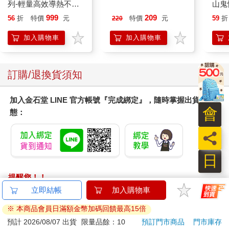
列-輕量高效導熱不沾
佳人08月2026第400期
山鬼
平煎鍋30cm
450
999
209
56
折
特價
元
特價
元
59
折
220
加入購物車
加入購物車
訂購/退換貨須知
加入金石堂 LINE 官方帳號『完成綁定』，隨時掌握出貨動
會
態：
員
日
提醒您！！
金石堂及銀行均不會請您操作ATM! 如接獲電話要求您前往
立即結帳
加入購物車
ATM提款機，請不要聽從指示，以免受騙上當！
※ 本商品會員日滿額金幣加碼回饋最高15倍
退換貨須知：
預計 2026/08/07 出貨
限量品餘：10
預訂門市商品
門市庫存