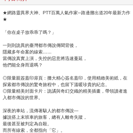
★網路靈異界大神、PTT百萬人氣作家─路邊攤出道20年最新力作
★
「你在桌子放乖乖了嗎？」
一則則詭異的臺灣都市傳說傳聞背後，
隱藏多年命案的線索……
當傳說真實上演，失控的惡意將迅速蔓延，
他們能全身而退嗎？
◎限量親簽蓋印扉頁：攤大精心簽名蓋印，使用精緻美術紙，在
探索都市傳說的驚奇旅程中，也留下溫暖珍貴的紀念。
◎限量精美封面卡片：詭譎與奇幻交織的精美插畫，帶領讀者進
入都市傳說的世界。
深夜的車站，流傳著駭人的都市傳說—
據說搭上末班車的旅客，總有人離奇失蹤，
最後甚至被判定為自殺。
而所有線索，全都指向「它」。