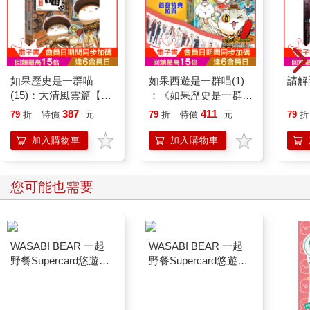
啪嘰。
一個聲響吸引了綺媚的注意。
那是一聲極其細小、像是什麼東西輕輕碰撞的聲音。
是來清場的保全嗎？綺媚轉頭一看，可是身後卻只有默默站著的
方塊人雕像。
如果歷史是一群喵
如果西遊是一群喵(1)
請解
是自己聽錯了嗎？畢竟當周圍都安靜下來的時候，一點小聲音都
(15)：大清風雲篇【萌
：《如果歷史是一群
會變得很明顯。
貓漫畫學歷史】
喵》作者最新力作，附
387
411
79
折
特價
元
79
折
特價
元
79
折
綺媚正要收回視線，那聲音卻再度響起，而且比剛才更清楚。
【首卷特典】拉頁
啪嘰。
加入購物車
加入購物車
綺媚的視線硬生生停在空中，準備吐出來的一口氣也凝固在胸
口。
這一次，她清楚看到了聲音的來源。
您可能也需要
方塊人頭上的一隻眼睛，剛剛竟然眨了一下。
啪嘰、啪嘰、啪嘰、啪嘰啪嘰啪嘰啪嘰啪嘰。
那聲音像是引發了某種連鎖反應，不只一隻眼睛，方塊人頭上的
所有五官像是從冬眠中醒來般，眼睛、鼻子、嘴巴，全都活生生
動了起來。
綺媚本能地往後退，她想尖叫，喉嚨卻發不出聲音，她想拔腿逃
跑，可是她的視線卻無法從方塊人身上移開。
喀噠喀噠喀噠，連續一連串的金屬磨擦聲響起，方塊人的整個頭