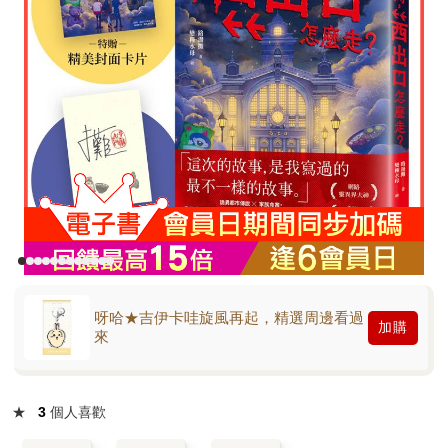
呀哈★吉伊卡哇旋風再起，精選周邊看過
加購
來
★
3
個人喜歡