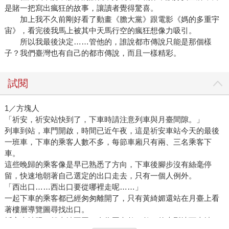
是賭一把寫出瘋狂的故事，讓讀者覺得驚喜。
加上我不久前剛好看了動畫《膽大黨》跟電影《媽的多重宇
宙》，看完後我馬上被其中天馬行空的瘋狂想像力吸引。
所以我最後決定……管他的，誰說都市傳說只能是那個樣
子？我們臺灣也有自己的都市傳說，而且一樣精彩。
試閱
1／方塊人
「祈安，祈安站快到了，下車時請注意列車與月臺間隙。」
列車到站，車門開啟，時間已近午夜，這是祈安車站今天的最後
一班車，下車的乘客人數不多，每節車廂只有兩、三名乘客下
車。
這些晚歸的乘客像是早已熟悉了方向，下車後腳步沒有絲毫停
留，快速地朝著自己選定的出口走去，只有一個人例外。
「西出口……西出口要從哪裡走呢……」
一起下車的乘客都已經匆匆離開了，只有黃綺媚還站在月臺上看
著樓層導覽圖尋找出口。
祈安車站跟一般車站不同，身為國內數一數二的大型地下車站，