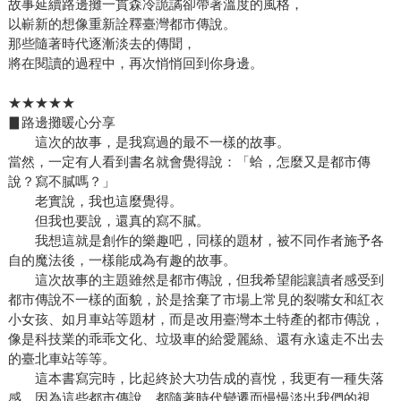
故事延續路邊攤一貫森冷詭譎卻帶著溫度的風格，
以嶄新的想像重新詮釋臺灣都市傳說。
那些隨著時代逐漸淡去的傳聞，
將在閱讀的過程中，再次悄悄回到你身邊。
★★★★★
▊路邊攤暖心分享
這次的故事，是我寫過的最不一樣的故事。
當然，一定有人看到書名就會覺得說：「蛤，怎麼又是都市傳
說？寫不膩嗎？」
老實說，我也這麼覺得。
但我也要說，還真的寫不膩。
我想這就是創作的樂趣吧，同樣的題材，被不同作者施予各
自的魔法後，一樣能成為有趣的故事。
這次故事的主題雖然是都市傳說，但我希望能讓讀者感受到
都市傳說不一樣的面貌，於是捨棄了市場上常見的裂嘴女和紅衣
小女孩、如月車站等題材，而是改用臺灣本土特產的都市傳說，
像是科技業的乖乖文化、垃圾車的給愛麗絲、還有永遠走不出去
的臺北車站等等。
這本書寫完時，比起終於大功告成的喜悅，我更有一種失落
感，因為這些都市傳說，都隨著時代變遷而慢慢淡出我們的視