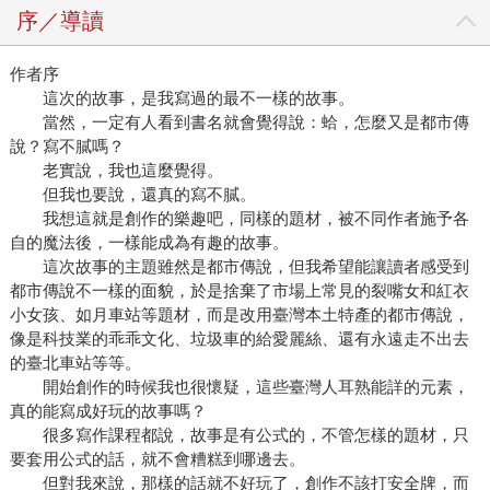
序／導讀
作者序
這次的故事，是我寫過的最不一樣的故事。
當然，一定有人看到書名就會覺得說：蛤，怎麼又是都市傳
說？寫不膩嗎？
老實說，我也這麼覺得。
但我也要說，還真的寫不膩。
我想這就是創作的樂趣吧，同樣的題材，被不同作者施予各
自的魔法後，一樣能成為有趣的故事。
這次故事的主題雖然是都市傳說，但我希望能讓讀者感受到
都市傳說不一樣的面貌，於是捨棄了市場上常見的裂嘴女和紅衣
小女孩、如月車站等題材，而是改用臺灣本土特產的都市傳說，
像是科技業的乖乖文化、垃圾車的給愛麗絲、還有永遠走不出去
的臺北車站等等。
開始創作的時候我也很懷疑，這些臺灣人耳熟能詳的元素，
真的能寫成好玩的故事嗎？
很多寫作課程都說，故事是有公式的，不管怎樣的題材，只
要套用公式的話，就不會糟糕到哪邊去。
但對我來說，那樣的話就不好玩了，創作不該打安全牌，而