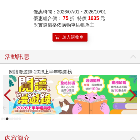
灣都市傳說 × 家族懸
《權力大地圖》）
案，百萬人氣作家路邊
優惠時間：2026/07/01 ~2026/10/01
攤今年最瘋狂的驚悚小
優惠組合價：
75
折
特價
1635
元
說）
※實際價格依購物車結帳為主
加入購物車
活動訊息
閱讀漫遊錄-2026上半年暢銷榜
飢
內容簡介