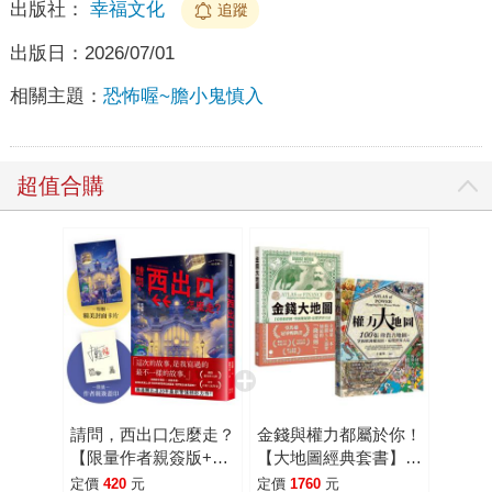
出版社：
幸福文化
追蹤
出版日：
2026/07/01
相關主題：
恐怖喔~膽小鬼慎入
超值合購
請問，西出口怎麼走？
金錢與權力都屬於你！
【限量作者親簽版+加
【大地圖經典套書】
贈精美封面卡片】（臺
（《金錢大地圖》＋
定價
420
元
定價
1760
元