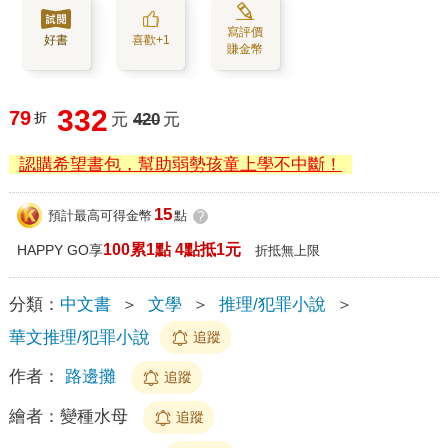
寫評價
好書
喜歡+1
賺金幣
332
79
折
元
420
元
認購希望書包，幫助弱勢孩童上學不中斷！
15
預計最高可得金幣
點
?
100累1點 4點抵1元
HAPPY GO享
折抵無上限
分類：
中文書
＞
文學
＞
推理/犯罪小說
＞
華文推理/犯罪小說
追蹤
作者：
路邊攤
追蹤
繪者：
變種水母
追蹤