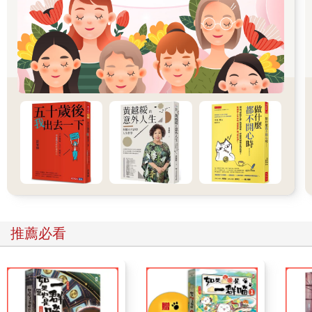
芊穗今年二十歲，剛考到駕照，但綺媚覺得芊穗的駕駛技術已經
比很多計程車駕駛優秀了。
「是媽嗎？」、「媽，妳今天回來嗎？」
芊穗那邊突然傳來其他人的聲音，那是兒子立行跟宥辰的聲音，
立行今年十八歲，宥辰十三歲，都是精力最旺盛的時期。
「姊，我看到妳拿車鑰匙了，妳要去車站接媽嗎？我也要去！」
立行充滿活力的聲音透過手機傳過來，綺媚頓時感覺心情好了許
多。
綺媚叫芊穗開啟手機的擴音，對兩個兒子告誡道：「好了，你們
兩個不能跟，快去睡覺，讓姊姊來接我就好。」
「蛤，不公平！」、「為什麼我們不能去！」立行跟宥辰一起抱
怨道，直到啪啪兩聲後，兩人才安靜下來。
看來他們又被芊穗拍頭教訓了……綺媚忍不住笑了出來，她心裡
很清楚，要是他們兩個也在車上，芊穗絕對會氣死的。
掛掉電話後，綺媚便獨自站在方塊人前面等待，他們家離車站不
推薦必看
遠，從家裡開車過來大概十分鐘就能到了。
這時的車站裡已經沒有其他人，綺媚轉頭看了一下，周圍的商店
都已拉下鐵門，一起出站的乘客也都走到一個不剩了。
整個車站寂靜無聲，整個空間彷彿只剩下綺媚一個人，儘管不是
第一次見到這副安靜的情景，但綺媚還是難以想像，白天時人聲
鼎沸的祈安車站，竟然也有這麼安靜的時候……