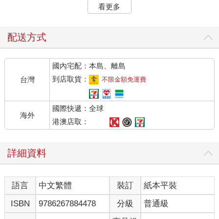
除了有火車、高鐵、捷運三鐵共構外，還有龐大的地下街跟百貨
看更多
商場，第一次到這裡的遊客，一下車就會被眼前錯綜複雜的指示
牌嚇傻，光是月臺上的驗票出口就有好幾個，根本搞不清楚要往
哪裡走，就算找到正確的驗票口，想要離開祈安車站這個地下迷
配送方式
宮、成功回到地面也是一大難關，因為從驗票口出去後，挑戰才
正式開始。
國內宅配：本島、離島
祈安車站通往地面的出口總共有幾個？沒有人真正算過，除了車
站本身的出口外，還有從地下街延伸出去的出口，每個出口都由
到店取貨：
台灣
不限金額免運費
數字跟英文字母相互搭配，少說也有好幾十個。
就算是綺媚這樣從小在祈安市長大的人，每次來到祈安車站時還
國際快遞：全球
是會迷路，至於那些出口編號，她更是一個都記不住。
海外
還好，只要從月臺的西出口出去，綺媚就能看到救星了，那是在
港澳店取：
祈安車站這個巨大的地下迷宮裡，她唯一認得的路標。
一個跟真人同樣高度的雕像就矗立在西出口外面，那是祈安車站
詳細資料
大名鼎鼎的「方塊人」。
「方塊人」的身體看上去就像一般的塑膠假人，頭部則是一個巨
大的正方形，乍看之下，它的頭部就像一個巨大的魔術方塊，每
語言
中文繁體
裝訂
紙本平裝
一面都被分成3╳3的格子。
但印在那些格子上的並不是紅、藍、綠這些色塊，而是真實的人
ISBN
9786267884478
分級
普通級
類五官，每一格裡都印著眼睛、鼻子跟嘴巴等人類臉上的器官，
這些五官的順序在方塊上被完全打亂，以方塊人的正面來說，最