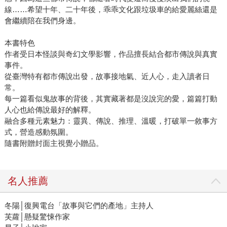
線……希望十年、二十年後，乖乖文化跟垃圾車的給愛麗絲還是
會繼續陪在我們身邊。
本書特色
作者受日本怪談與奇幻文學影響，作品擅長結合都市傳說與真實
事件。
從臺灣特有都市傳說出發，故事接地氣、近人心，走入讀者日
常。
每一篇看似鬼故事的背後，其實藏著都是沒說完的愛，篇篇打動
人心也給傳說最好的解釋。
融合多種元素魅力：靈異、傳說、推理、溫暖，打破單一敘事方
式，營造感動氛圍。
隨書附贈封面主視覺小贈品。
名人推薦
冬陽│復興電台「故事與它們的產地」主持人
芙蘿│懸疑驚悚作家