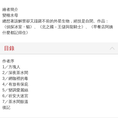
繪者簡介
變種水母
總想著該解禁卻又躊躇不前的外星生物，絕技是自閉。作品：
《偵探冰室・貓》、《北之國－王儲與龍騎士》、《早餐店阿姨
什麼都記得住》
目錄
作者序
1／方塊人
2／深夜茶水間
3／網咖裡的毒
4／有放有保庇
5／變調愛麗絲
6／祈安大迷宮
7／茶水間餘溫
後記