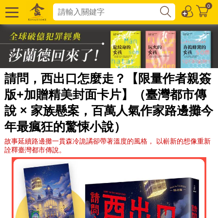
0
請問，西出口怎麼走？【限量作者親簽
版+加贈精美封面卡片】（臺灣都市傳
說 × 家族懸案，百萬人氣作家路邊攤今
年最瘋狂的驚悚小說）
故事延續路邊攤一貫森冷詭譎卻帶著溫度的風格， 以嶄新的想像重新
詮釋臺灣都市傳說。