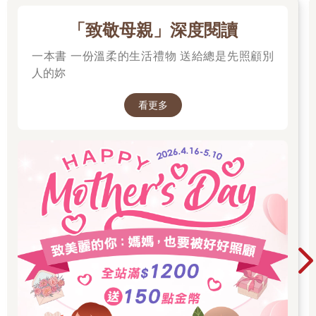
會再買點宵夜，在車上邊聊天邊吃。
雖然已經結婚二十年了，但綺媚還是很喜歡這樣在車上約會的兩
「致敬母親」深度閱讀
人時光。
不過勝岳這一次卻遲遲沒有接電話，綺媚連續打了好幾通都被轉
一本書 一份溫柔的生活禮物 送給總是先照顧別
入語音信箱，傳訊息也沒有回覆。
人的妳
「奇怪，他今天那麼早睡嗎？」
在丈夫沒有回覆的情況下，綺媚只好跟別人求救了，而那個人就
看更多
是大女兒江芊穗。
綺媚再一次撥出電話，這次對方很快就接起來了：「喂，媽？」
「小穗，妳在家嗎？」
「我在房間看書，怎麼了？」手機那頭的芊穗發出一陣喀吱喀吱
的聲音，綺媚知道芊穗所謂的看書其實就是看漫畫配零食。
「妳能幫我去看一下妳爸，他睡著了嗎？」
綺媚聽到芊穗發出一陣不明顯的抱怨聲，不過從腳步聲聽起來，
她還是走出房間去確認了。
大概等了一分鐘，芊穗就有了回覆，只是她的聲音突然變得低
沉，有些遲疑地說：「爸，他……嗯，他在床上睡著了。」
「奇怪，他知道我要回來，怎麼這麼早就睡了？」綺媚失望地嘆
了一口氣，又說：「算了，不要吵他，妳能開車來祈安車站接我
嗎？我在方塊人這邊等妳。」