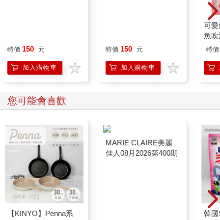
部開始像魔術方塊一樣旋轉扭動。
一圈、兩圈、三圈，原本雜亂無序的五官在一次又一次的旋轉中
WASABI BEAR 一起
WASABI BEAR 一起
可愛
逐漸歸位。
野餐Supercard悠遊卡-
野餐Supercard悠遊卡-
魚吹
當最後一層方塊「喀」一聲扣上時，方塊人的正面不再是混亂的
芥末熊【受託代銷】
黃芥末熊【受託代銷】
五官，而是一張拼湊而成的完整人臉，眼睛、鼻子、嘴巴全都回
150
150
特價
元
特價
元
特價
到了正確的位置上。
加入購物車
加入購物車
那張臉沒有表情，也看不出任何情緒，只是直勾勾地盯著綺媚。
此時綺媚早已忘了要逃跑，直到那張臉微微張開嘴唇，用像是不
屬於這個世界的聲音緩緩說出一句話。
您可能會喜歡
在這一瞬間，綺媚才知道自己已經逃不掉了。
【KINYO】Penna系
MARIE CLAIRE美麗
韓國S