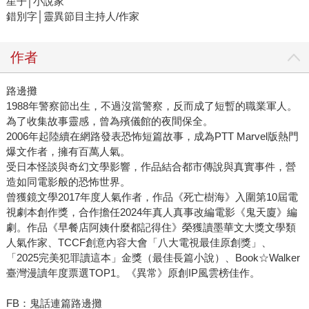
星子│小說家
錯別字│靈異節目主持人/作家
作者
路邊攤
1988年警察節出生，不過沒當警察，反而成了短暫的職業軍人。
為了收集故事靈感，曾為殯儀館的夜間保全。
2006年起陸續在網路發表恐怖短篇故事，成為PTT Marvel版熱門
爆文作者，擁有百萬人氣。
受日本怪談與奇幻文學影響，作品結合都市傳說與真實事件，營
造如同電影般的恐怖世界。
曾獲鏡文學2017年度人氣作者，作品《死亡樹海》入圍第10屆電
視劇本創作獎，合作擔任2024年真人真事改編電影《鬼天廈》編
劇。作品《早餐店阿姨什麼都記得住》榮獲讀墨華文大獎文學類
人氣作家、TCCF創意內容大會「八大電視最佳原創獎」、
「2025完美犯罪讀這本」金獎（最佳長篇小說）、Book☆Walker
臺灣漫讀年度票選TOP1。《異常》原創IP風雲榜佳作。
FB：鬼話連篇路邊攤