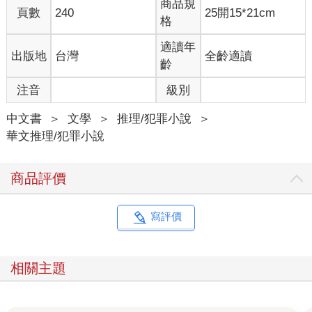
商品規
頁數
240
25開15*21cm
上面三格由左到右分別是眼睛、鼻子、嘴巴，中間是嘴巴、嘴
格
巴、眼睛，最下面一行則是眼睛、眼睛、鼻子。
更詭異的是，這些五官圖案沒有一個是重複的，顯然他們的主人
適讀年
出版地
台灣
全齡適讀
都不一樣，感覺就像是把五官從那些人臉上撕下來，再貼到方塊
齡
人臉上似的……
注音
級別
究竟為什麼要在車站裡擺放如此詭異的雕像呢？綺媚聽說方塊人
是某位藝術家創作出來的作品，但她實在看不懂這作品想表達的
中文書
＞
文學
＞
推理/犯罪小說
＞
意思。
華文推理/犯罪小說
雖然方塊人的模樣看起來有些恐怖，但也多虧它獨具特色的外
表，讓它成為了路痴的救星，就算找不到出口在哪裡，但只要提
到方塊人，每個人都會有印象。
商品評價
綺媚就有好幾次這種經驗，每次在祈安車站繞來繞去出不去時，
只要到方塊人前面等，再打電話給朋友或家人，大家一定就能找
到她。
寫評價
今天也是一樣，綺媚來到方塊人前面，拿出手機撥出電話，而她
打電話的對象正是她的丈夫，江勝岳。
「這個時間，勝岳應該還沒睡吧？」綺媚心裡想著，而且她今天
相關主題
要回來，勝岳也早就知道了。
大概一個月一次，綺媚因為工作的關係會到南部出差，每次都忙
到很晚才回到祈安市，勝岳之前都會來車站接她，回家路上兩人