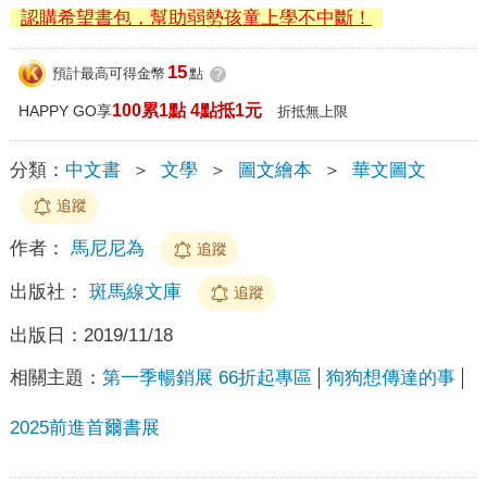
認購希望書包，幫助弱勢孩童上學不中斷！
15
預計最高可得金幣
點
?
100累1點 4點抵1元
HAPPY GO享
折抵無上限
分類：
中文書
＞
文學
＞
圖文繪本
＞
華文圖文
追蹤
作者：
馬尼尼為
追蹤
出版社：
斑馬線文庫
追蹤
出版日：
2019/11/18
相關主題：
第一季暢銷展 66折起專區
狗狗想傳達的事
2025前進首爾書展