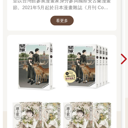
並以台灣館參展漫畫家身分參與國際安古蘭漫畫
節。2021年5月起於日本漫畫雜誌《月刊 Comic
Beam》初次連載作品《綠之歌-收集群風-》，並
看更多
於2022年5月於台日同步發行單行本，爾後獲得
日本「這本漫畫真厲害2023」、THE BEST
MANGA 2023入選、台灣金漫獎年度漫畫獎入圍
等肯定。2023年4月起再度於《月刊 Comic
Beam》連載新作《間隙》。