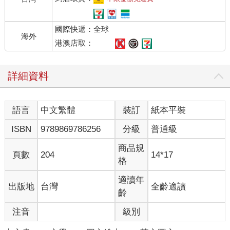
國際快遞：全球
海外
港澳店取：
詳細資料
語言
中文繁體
裝訂
紙本平裝
ISBN
9789869786256
分級
普通級
商品規
頁數
204
14*17
格
適讀年
出版地
台灣
全齡適讀
齡
注音
級別