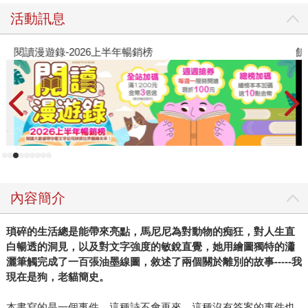
活動訊息
閱讀漫遊錄-2026上半年暢銷榜
飢
內容簡介
瑣碎的生活總是能帶來亮點，馬尼尼為對動物的痴狂，對人生直
白暢透的洞見，以及對文字強度的敏銳直覺，她用繪圖獨特的瀟
灑筆觸完成了一百張油墨線圖，敘述了兩個關於離別的故事-----我
現在是狗，老貓簡史。
本書寫的是一個事件。這種詩不會再來。這種沒有答案的事件也