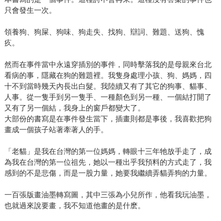
只會發生一次。
領養狗、狗屎、狗味、狗走失、找狗、辯詞、難題、送狗、愧
疚。
然而在事件當中永遠穿插別的事件，同時擊落我的是母親來台北
看病的事，隱藏在狗的難題裡。我隻身處理小孩、狗、媽媽，四
十不到當時幾天內長出白髮。我陸續又有了其它的狗事、貓事、
人事。從一隻手到另一隻手、一種顏色到另一種、一個結打開了
又有了另一個結，我身上的窗戶都變大了。
大部份的書寫是在事件發生當下，插畫則都是事後，我喜歡把狗
畫成一個孩子站著牽著人的手。
「老貓」是我在台灣的第一位媽媽，轉眼十三年牠放手走了，成
為我在台灣的第一位祖先，她以一種出乎我預料的方式走了，我
感到的不是悲傷，而是一股力量，她要我繼續弄貓弄狗的力量。
一百張版畫油墨轉寫圖，其中三張為小兒所作，他看我玩油墨，
也就過來說要畫，我不知道他畫的是什麽。