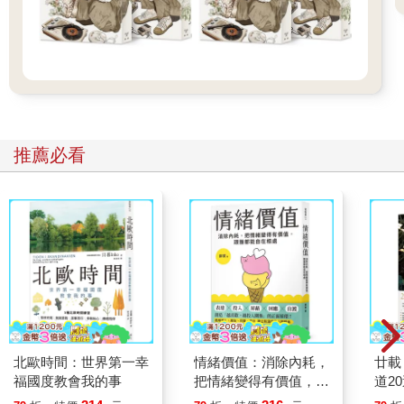
推薦必看
北歐時間：世界第一幸
情緒價值：消除內耗，
廿載
福國度教會我的事
把情緒變得有價值，跟
道2
誰都能自在相處