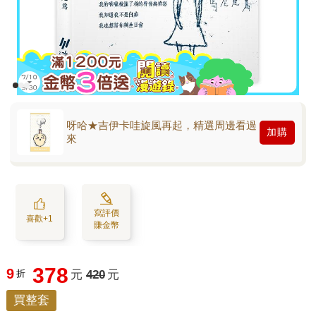
呀哈★吉伊卡哇旋風再起，精選周邊看過
加購
來
寫評價
喜歡+1
賺金幣
378
9
折
元
420
元
買整套