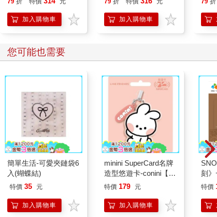
314
316
79
折
特價
元
79
折
特價
元
79
折
加入購物車
加入購物車
您可能也需要
簡單生活-可愛夾鏈袋6
minini SuperCard名牌
SN
入(蝴蝶結)
造型悠遊卡-conini【受
刻》
託代銷】
35
179
特價
元
特價
元
特價
加入購物車
加入購物車