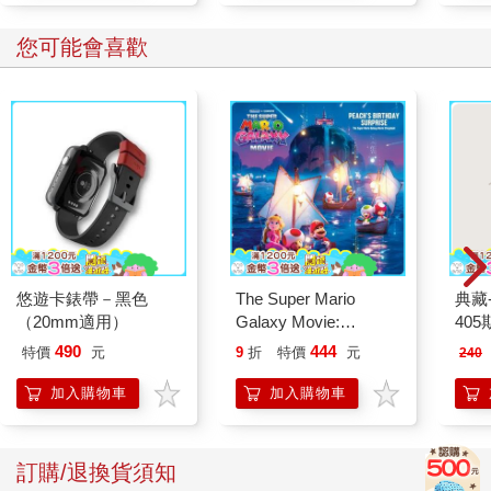
您可能會喜歡
悠遊卡錶帶－黑色
The Super Mario
典藏
（20mm適用）
Galaxy Movie:
405
Peach`s Birthday
490
444
特價
元
9
折
特價
元
240
Surprise: The Super
Mario Galaxy Movie
加入購物車
加入購物車
Storybook
訂購/退換貨須知