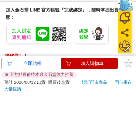
加入金石堂 LINE 官方帳號『完成綁定』，隨時掌握出貨動
態：
提醒您！！
金石堂及銀行均不會請您操作ATM! 如接獲電話要求您前往
立即結帳
加入購物車
ATM提款機，請不要聽從指示，以免受騙上當！
※ 下方點圖前往本月金石堂強力推薦
退換貨須知：
預計 2026/08/12 出貨
購買後進貨
預訂門市商品
門市庫存
大量採購
**提醒您，鑑賞期不等於試用期，退回商品須為全新狀態**
依據「消費者保護法」第19條及行政院消費者保護處公告之
「通訊交易解除權合理例外情事適用準則」，以下商品購買
後，除商品本身有瑕疵外，將不提供7天的猶豫期：
易於腐敗、保存期限較短或解約時即將逾期。（如：生
鮮食品）
依消費者要求所為之客製化給付。（客製化商品）