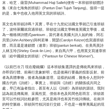
末．哈芝．薩雷(Muhammad Haji Salleh)便有一本班頓班頓體詩
集《來自七海角的班頓》(Pantun Dari Tujuh Tanjung)。值得一提
的是，集中也收入他用英文寫的班頓詩。
英文也有班頓詩嗎？其實，早在十九世紀法國文學就已引進班頓
了，波特萊爾就寫過班頓。班頓從法國文學轉進英國文學後，成
為一種格律詩體式pantoum，當代著名美國大詩人如約翰．阿石
貝里(John Ashbery)與柯若琳．開瑟(Carolyn Keizer)也寫過班頓
體，而且還是連鎖體（連章）班頓(pantun berkait)。在美馬英詩
人林玉玲(Shirley Geok-lin Lim)，來自馬六甲，也用英文寫連章班
頓〈給中國婦女的班頓〉(“Pantoun for Chinese Women”)。
《以前巴冷刀 現在廢鐵爛》這本班頓集選譯的是傳統馬來班頓，
亦即四行體。前兩行意象鮮明，也是後兩行要義的投影反射。前
者為具體事物，後者為抽象道理。這樣的結構，難免令人想到中
國古代的《詩經》。事實上，班頓與《詩經》的關係或共同之
處，早已有論者指出，甚至有人以《詩經》為班頓的源頭。我到
認為就流傳風潮、采風性質、俚俗本色及民間色彩而言，班頓甚
至可以竹枝詞比較參照，尤其是南洋也有其竹枝詞傳統。在南洋
的時空脈絡，班頓與竹枝詞並行交錯，不也是一種華夷風起的現