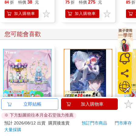
量)
38
275
84
折
特價
元
75
折
特價
元
85
折
加入購物車
加入購物車
您可能會喜歡
【Timo】星光遊樂場
《星星的觀測日誌》
雙色
立即結帳
加入購物車
系列 積木旋轉音樂盒
罩（
※ 下方點圖前往本月金石堂強力推薦
禮物
390
320
49
折
特價
元
特價
元
特價
預計 2026/08/12 出貨
購買後進貨
預訂門市商品
門市庫存
大量採購
加入購物車
預購限定