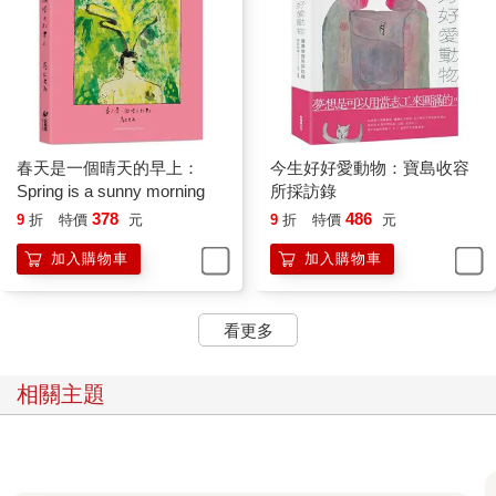
春天是一個晴天的早上：
今生好好愛動物：寶島收容
Spring is a sunny morning
所採訪錄
378
486
9
折
特價
元
9
折
特價
元
加入購物車
加入購物車
看更多
相關主題