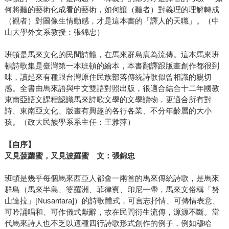
何將聽的藝術化成看的藝術，如何讓（聽者）對義理的理解轉成
（觀者）對圖像生情動感，才是這本書的「譯人的天職」。（中
山大學外文系教授：張錦忠）
班頓是馬來文化的民間詩體，在馬來群島廣為流傳。這本馬來班
頓詩歌集是臺灣第一本班頓的繪本，本書翻譯跟版畫創作都很到
味，讀起來有種跟台灣原住民族部落傳統詩歌似曾相識的親切
感。全書由馬來語與中文雙語對照出版，很適合結合十二年國教
東南亞語文課程認識馬來詩歌文學的文學讀物，更適合所有對
詩、東南亞文化、版畫有興趣的各行各業、不分年齡層的大小
孩。（政大民族學系系主任：王雅萍）
【自序】
又見菠蘿蜜，又見波羅蜜 文：張錦忠
班頓是幾乎每個馬來西亞人都會一兩首的馬來傳統詩歌，是馬來
群島（馬來半島、婆羅洲、菲律賓、印尼一帶，馬來文俗稱「努
山達拉」[Nusantara]）的詩歌體式，可言志抒情、可傳情表意、
可吟誦唱和、可作儀式獻辭，故在民間衍生流傳，源源不斷。當
代馬來詩人也不乏以這種四行詩歌形式創作的例子，例如穆哈