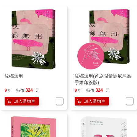
故鄉無用
故鄉無用(首刷限量馬尼尼為
手繪印簽版)
324
324
9
折
特價
元
9
折
特價
元
加入購物車
加入購物車