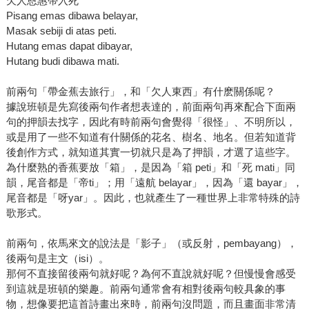
欠人恩惠帶入死
Pisang emas dibawa belayar,
Masak sebiji di atas peti.
Hutang emas dapat dibayar,
Hutang budi dibawa mati.
前兩句「帶金蕉去旅行」，和「欠人東西」有什麽關係呢？
據說班頓是先寫後兩句作者想表達的，前面兩句再來配合下面兩
句的押韻去找字，因此有時前兩句會覺得「很怪」、不明所以，
或是用了一些不知道有什關係的花名、樹名、地名。但若知道背
後創作方式，就知道其實一切就只是為了押韻，才選了這些字。
為什麼熟的香蕉要放「箱」，是因為「箱 peti」和「死 mati」同
韻，尾音都是「帝ti」；用「遠航 belayar」，因為「還 bayar」，
尾音都是「呀yar」。因此，也就產生了一種世界上非常特殊的詩
歌形式。
前兩句，依馬來文的說法是「影子」（或反射，pembayang），
後兩句是主文（isi）。
那何不直接留後兩句就好呢？為何不直說就好呢？但慢慢會感受
到這就是班頓的樂趣。前兩句通常會有相對後兩句較具象的事
物，想像要把這首詩畫出來時，前兩句沒問題，而且畫面非常清