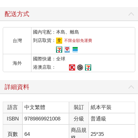
在床鋪上蚊帳裡！
Di mana tempat murai berbunyi?
配送方式
Pokok kekabu di tepi kolam!
Di mana tempat kita berjanji?
國內宅配：本島、離島
Di dalam kelambu di atas tilam!
到店取貨：
台灣
不限金額免運費
／
一千隻鴿子成群飛，
國際快遞：全球
一隻停在院子中央。
海外
要死在你指甲末梢，
港澳店取：
才能以你掌心為墓 。
Burung merpati terbang seribu,
詳細資料
Hinggap seekor di tengah laman.
Hendak mati di hujung kuku,
Asal berkubur di tapak tangan.
語言
中文繁體
裝訂
紙本平裝
／
ISBN
9789869921008
分級
普通級
拿起筆來寫封信，
把信寫在石頭上。
商品規
頁數
64
25*35
從今生寫到來世，
格