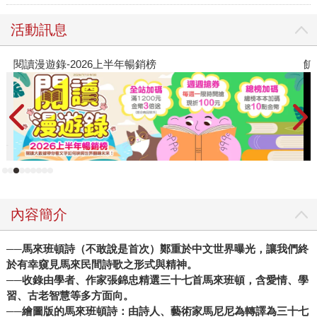
活動訊息
閱讀漫遊錄-2026上半年暢銷榜
飢
內容簡介
──馬來班頓詩（不敢說是首次）鄭重於中文世界曝光，讓我們終
於有幸窺見馬來民間詩歌之形式與精神。
──收錄由學者、作家張錦忠精選三十七首馬來班頓，含愛情、學
習、古老智慧等多方面向。
──繪圖版的馬來班頓詩：由詩人、藝術家馬尼尼為轉譯為三十七