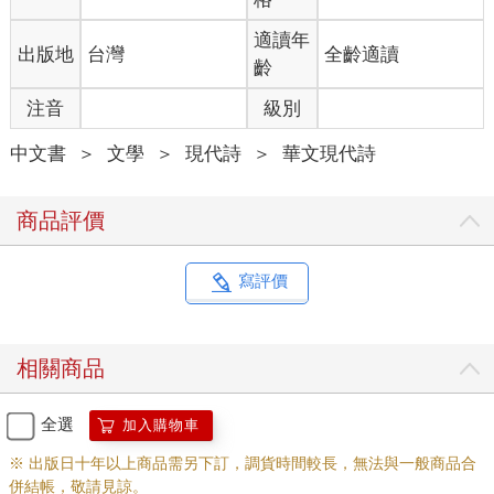
兩個身體合為一 。
Ambil pena tuliskan surat,
適讀年
出版地
台灣
全齡適讀
Mari ditulis di atas batu.
齡
Dari dunia sampai akhirat,
注音
級別
Badan dua menjadi satu.
中文書
＞
文學
＞
現代詩
＞
華文現代詩
／
要下雨，一次下完，
我可以拿來織布。
商品評價
要丟掉，一次丟完，
我可以去找別的 。
Hendak hujan, hujan sekali,
寫評價
Boleh saya berkajang kain.
Hendak buang, buang sekali,
Boleh saya mencari lain.
相關商品
全選
加入購物車
※ 出版日十年以上商品需另下訂，調貨時間較長，無法與一般商品合
併結帳，敬請見諒。