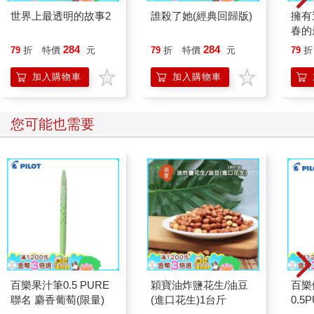
世界上最透明的故事2
誰殺了她(經典回歸版)
擁有
春的
284
284
79
折
特價
元
79
折
特價
元
79
折
加入購物車
加入購物車
您可能也需要
百樂果汁筆0.5 PURE
穎寶油炸鹽花生/油豆
百樂
聯名 麝香葡萄(限量)
(進口花生)1台斤
0.5