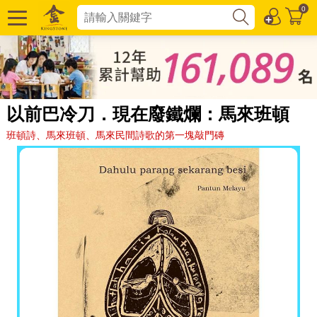
0
以前巴冷刀．現在廢鐵爛：馬來班頓
班頓詩、馬來班頓、馬來民間詩歌的第一塊敲門磚