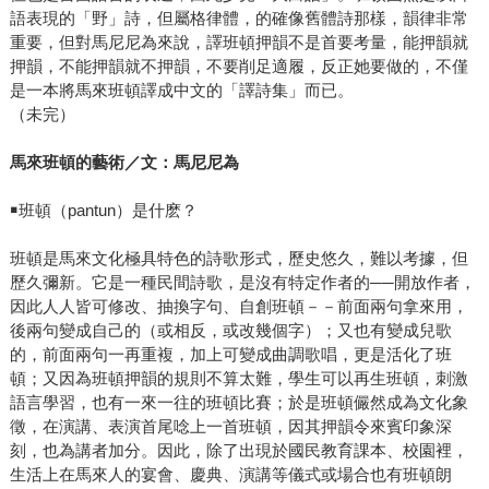
語表現的「野」詩，但屬格律體，的確像舊體詩那樣，韻律非常
重要，但對馬尼尼為來說，譯班頓押韻不是首要考量，能押韻就
押韻，不能押韻就不押韻，不要削足適履，反正她要做的，不僅
是一本將馬來班頓譯成中文的「譯詩集」而已。
（未完）
馬來班頓的藝術／文：馬尼尼為
￭班頓（pantun）是什麽？
班頓是馬來文化極具特色的詩歌形式，歷史悠久，難以考據，但
歷久彌新。它是一種民間詩歌，是沒有特定作者的──開放作者，
因此人人皆可修改、抽換字句、自創班頓－－前面兩句拿來用，
後兩句變成自己的（或相反，或改幾個字）；又也有變成兒歌
的，前面兩句一再重複，加上可變成曲調歌唱，更是活化了班
頓；又因為班頓押韻的規則不算太難，學生可以再生班頓，刺激
語言學習，也有一來一往的班頓比賽；於是班頓儼然成為文化象
徵，在演講、表演首尾唸上一首班頓，因其押韻令來賓印象深
刻，也為講者加分。因此，除了出現於國民教育課本、校園裡，
生活上在馬來人的宴會、慶典、演講等儀式或場合也有班頓朗