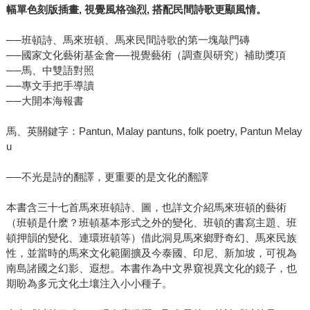
幅單色刻版插畫, 視覺風格強烈, 搭配民間詩歌更顯風情。
──班頓詩、馬來班頓、馬來民間詩歌的第一塊敲門磚
──國家文化藝術基金會──視覺藝術（調查與研究）補助獎項
──馬、中雙語對照
──專文手把手導讀
──大開本海報書
馬、英關鍵字：Pantun, Malay pantuns, folk poetry, Pantun Melay
u
──不光是詩的翻譯，更重要的是文化的翻譯
本書含三十七首馬來班頓詩、圖，也詳文介紹馬來班頓的藝術
（班頓是什麽？班頓基本形式之外的變化、班頓的書寫主題、班
頓押韻的變化、連環班頓等）借此洞見馬來鄉野奇幻、馬來民族
性，並當時的馬來文化範圍擴及今泰國、印尼、新加坡，可視為
南島諸國之幻影、遐想。本書作為中文界窺視異文化的鏡子，也
期盼為多元文化土壤注入小小種子。