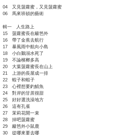
04 又見菠蘿蜜，又見菠蘿蜜
06 馬來班頓的藝術
輯一 人生路上
15 菠蘿蜜長在籬笆外
16 帶了金蕉去航行
17 暴風雨中航向小島
18 小白鵝溺水死了
19 不論檳榔多高
20 大葉菠蘿蜜長在山上
21 上游的長屋成一排
22 蝦子和蝦子
23 心裡想要釣鯖魚
24 對岸的甘蔗很甜
25 好好選洗澡地方
26 這有孔雀
27 茉莉花開一束
28 掉吧菠蘿蜜
29 籬笆外小鼠鹿
30 從哪來要去哪