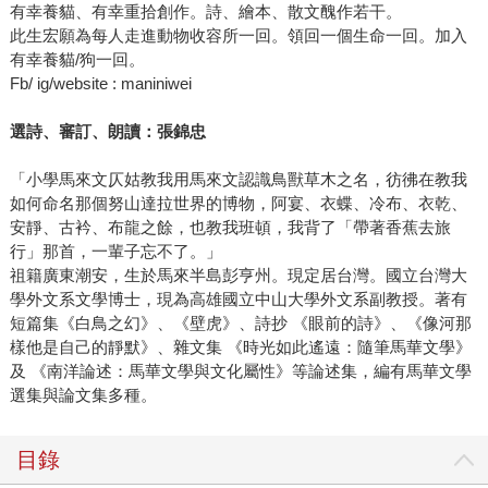
有幸養貓、有幸重拾創作。詩、繪本、散文醜作若干。
此生宏願為每人走進動物收容所一回。領回一個生命一回。加入
有幸養貓/狗一回。
Fb/ ig/website : maniniwei
選詩、審訂、朗讀：張錦忠
「小學馬來文仄姑教我用馬來文認識鳥獸草木之名，彷彿在教我
如何命名那個努山達拉世界的博物，阿宴、衣蝶、冷布、衣乾、
安靜、古衿、布龍之餘，也教我班頓，我背了「帶著香蕉去旅
行」那首，一輩子忘不了。」
祖籍廣東潮安，生於馬來半島彭亨州。現定居台灣。國立台灣大
學外文系文學博士，現為高雄國立中山大學外文系副教授。著有
短篇集《白鳥之幻》、《壁虎》、詩抄 《眼前的詩》、《像河那
樣他是自己的靜默》、雜文集 《時光如此遙遠：隨筆馬華文學》
及 《南洋論述：馬華文學與文化屬性》等論述集，編有馬華文學
選集與論文集多種。
目錄