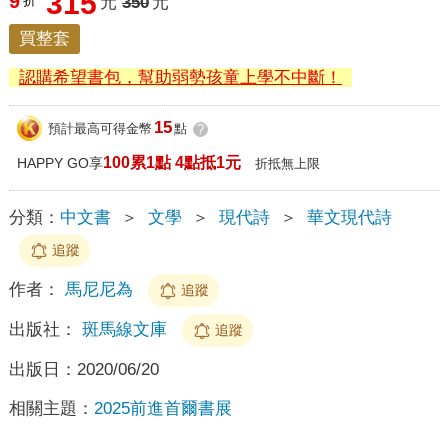
315
9
折
元
350
元
買整套
認購希望書包，幫助弱勢孩童上學不中斷！
15
預計最高可得金幣
點
?
100累1點 4點抵1元
HAPPY GO享
折抵無上限
分類：
中文書
＞
文學
＞
現代詩
＞
華文現代詩
追蹤
作者：
馬尼尼為
追蹤
出版社：
斑馬線文庫
追蹤
出版日：
2020/06/20
相關主題：
2025前進首爾書展