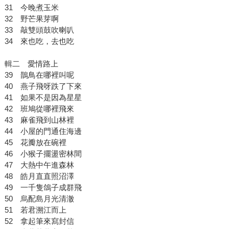
31 今晚煮玉米
32 野芒果芽啊
33 敲雙頭鼓吹喇叭
34 來也吃，去也吃
輯二 愛情路上
39 鵲鳥在哪裡叫呢
40 燕子飛呀跌了下來
41 如果不是因為星星
42 班鳩從哪裡飛來
43 麻雀飛到山林裡
44 小屋的門通住海邊
45 花瓣放在碗裡
46 小猴子擺盪密林間
47 大熱中午進森林
48 皓月直直照沼澤
49 一千隻鴿子成群飛
50 烏配島月光清澈
51 若君溯江而上
52 拿起筆來寫封信