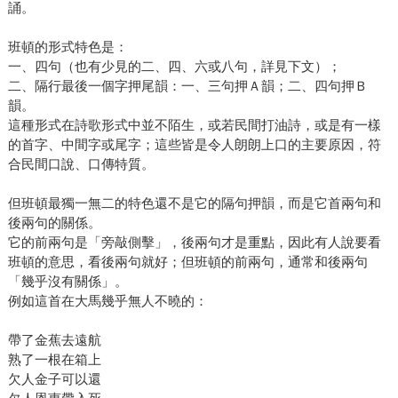
誦。
班頓的形式特色是：
一、四句（也有少見的二、四、六或八句，詳見下文）；
二、隔行最後一個字押尾韻：一、三句押Ａ韻；二、四句押Ｂ
韻。
這種形式在詩歌形式中並不陌生，或若民間打油詩，或是有一樣
的首字、中間字或尾字；這些皆是令人朗朗上口的主要原因，符
合民間口說、口傳特質。
但班頓最獨一無二的特色還不是它的隔句押韻，而是它首兩句和
後兩句的關係。
它的前兩句是「旁敲側擊」，後兩句才是重點，因此有人說要看
班頓的意思，看後兩句就好；但班頓的前兩句，通常和後兩句
「幾乎沒有關係」。
例如這首在大馬幾乎無人不曉的：
帶了金蕉去遠航
熟了一根在箱上
欠人金子可以還