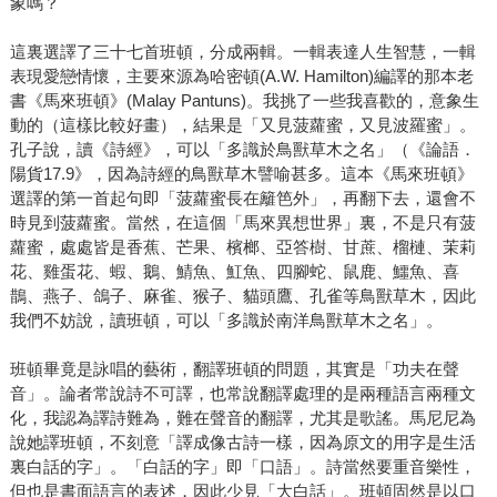
象嗎？
這裏選譯了三十七首班頓，分成兩輯。一輯表達人生智慧，一輯
表現愛戀情懷，主要來源為哈密頓(A.W. Hamilton)編譯的那本老
書《馬來班頓》(Malay Pantuns)。我挑了一些我喜歡的，意象生
動的（這樣比較好畫），結果是「又見菠蘿蜜，又見波羅蜜」。
孔子說，讀《詩經》，可以「多識於鳥獸草木之名」（《論語．
陽貨17.9》，因為詩經的鳥獸草木譬喻甚多。這本《馬來班頓》
選譯的第一首起句即「菠蘿蜜長在籬笆外」，再翻下去，還會不
時見到菠蘿蜜。當然，在這個「馬來異想世界」裏，不是只有菠
蘿蜜，處處皆是香蕉、芒果、檳榔、亞答樹、甘蔗、榴槤、茉莉
花、雞蛋花、蝦、鵝、鯖魚、魟魚、四腳蛇、鼠鹿、鱷魚、喜
鵲、燕子、鴿子、麻雀、猴子、貓頭鷹、孔雀等鳥獸草木，因此
我們不妨說，讀班頓，可以「多識於南洋鳥獸草木之名」。
班頓畢竟是詠唱的藝術，翻譯班頓的問題，其實是「功夫在聲
音」。論者常說詩不可譯，也常說翻譯處理的是兩種語言兩種文
化，我認為譯詩難為，難在聲音的翻譯，尤其是歌謠。馬尼尼為
說她譯班頓，不刻意「譯成像古詩一樣，因為原文的用字是生活
裏白話的字」。「白話的字」即「口語」。詩當然要重音樂性，
但也是書面語言的表述，因此少見「大白話」。班頓固然是以口