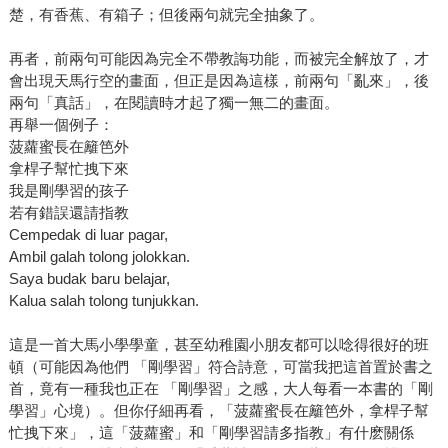
楚，有香蕉、有箱子；但後兩句就完全抽象了。
再者，前兩句可能因為完全不帶教誨功能，而被完全解放了，才
會出現天馬行空的畫面，但正是因為這樣，前兩句「亂來」，後
兩句「真話」，在閱讀時才起了獨一無二的畫面。
再舉一個例子：
菠蘿蜜長在籬笆外
拿桿子幫忙拽下來
我是剛學習的孩子
若有錯誤還請指教
Cempedak di luar pagar,
Ambil galah tolong jolokkan.
Saya budak baru belajar,
Kalua salah tolong tunjukkan.
這是一首大馬小學學童，甚至幼稚園小朋友都可以唸得很好的班
頓（可能因為他們 「剛學習」符合詩意，可當我把這首置於書之
首，竟有一種我也正在 「剛學習」之感，大人每看一本書的「剛
學習」心境）。但你仔細再看，「菠蘿蜜長在籬笆外，拿桿子幫
忙拽下來」，這「菠蘿蜜」和「剛學習請多指教」有什麽關係