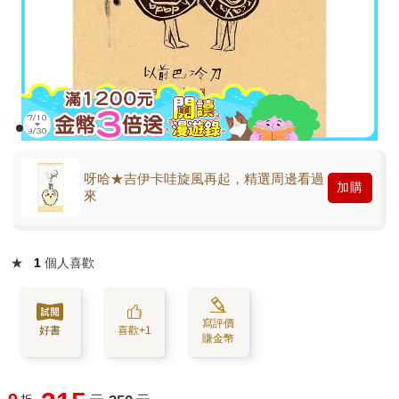
呀哈★吉伊卡哇旋風再起，精選周邊看過
加購
來
★
1
個人喜歡
寫評價
好書
喜歡+1
賺金幣