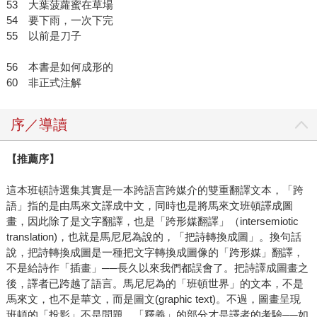
53 大葉菠蘿蜜在草場
54 要下雨，一次下完
55 以前是刀子
56 本書是如何成形的
60 非正式注解
序／導讀
【推薦序】
這本班頓詩選集其實是一本跨語言跨媒介的雙重翻譯文本，「跨
語」指的是由馬來文譯成中文，同時也是將馬來文班頓譯成圖
畫，因此除了是文字翻譯，也是「跨形媒翻譯」（intersemiotic
translation)，也就是馬尼尼為說的，「把詩轉換成圖」。換句話
說，把詩轉換成圖是一種把文字轉換成圖像的「跨形媒」翻譯，
不是給詩作「插畫」──長久以來我們都誤會了。把詩譯成圖畫之
後，譯者已跨越了語言。馬尼尼為的「班頓世界」的文本，不是
馬來文，也不是華文，而是圖文(graphic text)。不過，圖畫呈現
班頓的「投影」不是問題，「釋義」的部分才是譯者的考驗──如