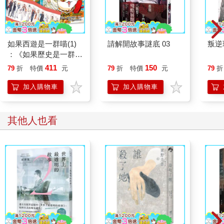
如果西遊是一群喵(1)
請解開故事謎底 03
叛逆
：《如果歷史是一群
喵》作者最新力作，附
411
150
79
折
特價
元
79
折
特價
元
79
折
【首卷特典】拉頁
加入購物車
加入購物車
其他人也看