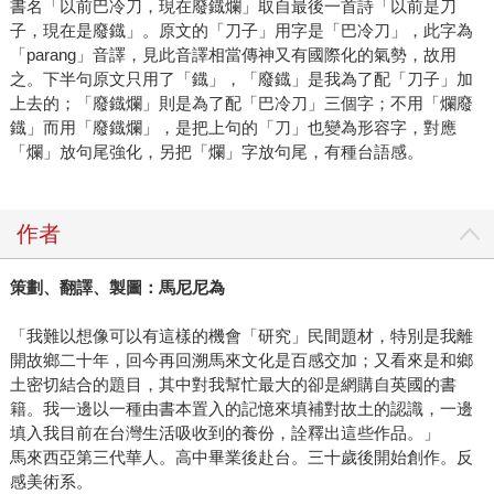
書名「以前巴冷刀，現在廢鐡爛」取自最後一首詩「以前是刀
子，現在是廢鐡」。原文的「刀子」用字是「巴冷刀」，此字為
「parang」音譯，見此音譯相當傳神又有國際化的氣勢，故用
之。下半句原文只用了「鐡」，「廢鐡」是我為了配「刀子」加
上去的；「廢鐡爛」則是為了配「巴冷刀」三個字；不用「爛廢
鐡」而用「廢鐡爛」，是把上句的「刀」也變為形容字，對應
「爛」放句尾強化，另把「爛」字放句尾，有種台語感。
作者
策劃、翻譯、製圖：馬尼尼為
「我難以想像可以有這樣的機會「研究」民間題材，特別是我離
開故鄉二十年，回今再回溯馬來文化是百感交加；又看來是和鄉
土密切結合的題目，其中對我幫忙最大的卻是網購自英國的書
籍。我一邊以一種由書本置入的記憶來填補對故土的認識，一邊
填入我目前在台灣生活吸收到的養份，詮釋出這些作品。」
馬來西亞第三代華人。高中畢業後赴台。三十歲後開始創作。反
感美術系。