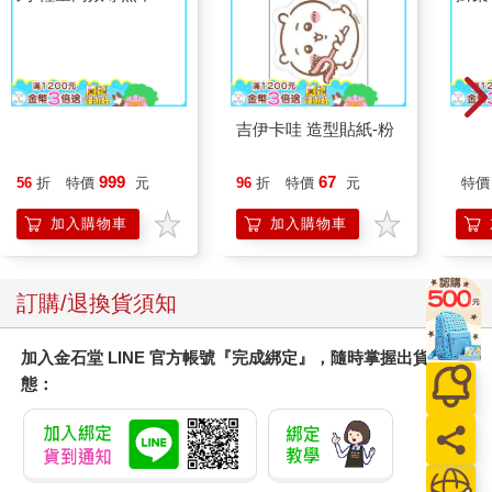
【KINYO】Penna系
吉伊卡哇 造型貼紙-粉
55
列-輕量高效導熱不沾
掛架 
平煎鍋30cm
999
67
56
折
特價
元
96
折
特價
元
特價
加入購物車
加入購物車
訂購/退換貨須知
加入金石堂 LINE 官方帳號『完成綁定』，隨時掌握出貨動
態：