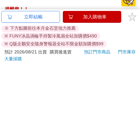
提醒您！！
金石堂及銀行均不會請您操作ATM! 如接獲電話要求您前往
立即結帳
加入購物車
ATM提款機，請不要聽從指示，以免受騙上當！
※ 下方點圖前往本月金石堂強力推薦
退換貨須知：
※ FUNY冰晶渦輪手持製冷風扇全站加購價$490
**提醒您，鑑賞期不等於試用期，退回商品須為全新狀態**
※ Q版企鵝安全隨身警報器全站不限金額加購價$99
依據「消費者保護法」第19條及行政院消費者保護處公告之
預計 2026/08/21 出貨
購買後進貨
預訂門市商品
門市庫存
「通訊交易解除權合理例外情事適用準則」，以下商品購買
大量採購
後，除商品本身有瑕疵外，將不提供7天的猶豫期：
易於腐敗、保存期限較短或解約時即將逾期。（如：生
鮮食品）
依消費者要求所為之客製化給付。（客製化商品）
報紙、期刊或雜誌。（含MOOK、外文雜誌）
經消費者拆封之影音商品或電腦軟體。
非以有形媒介提供之數位內容或一經提供即為完成之線
上服務，經消費者事先同意始提供。（如：電子書、電
子雜誌、下載版軟體、虛擬商品…等）
已拆封之個人衛生用品。（如：內衣褲、刮鬍刀、除毛