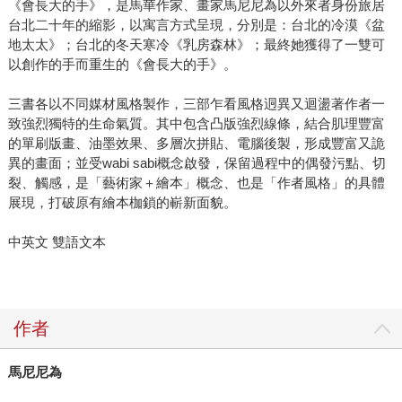
《會長大的手》，是馬華作家、畫家馬尼尼為以外來者身份旅居
台北二十年的縮影，以寓言方式呈現，分別是：台北的冷漠《盆
地太太》；台北的冬天寒冷《乳房森林》；最終她獲得了一雙可
以創作的手而重生的《會長大的手》。
三書各以不同媒材風格製作，三部乍看風格迵異又迴盪著作者一
致強烈獨特的生命氣質。其中包含凸版強烈線條，結合肌理豐富
的單刷版畫、油墨效果、多層次拼貼、電腦後製，形成豐富又詭
異的畫面；並受wabi sabi概念啟發，保留過程中的偶發污點、切
裂、觸感，是「藝術家＋繪本」概念、也是「作者風格」的具體
展現，打破原有繪本枷鎖的嶄新面貌。
中英文 雙語文本
作者
馬尼尼為