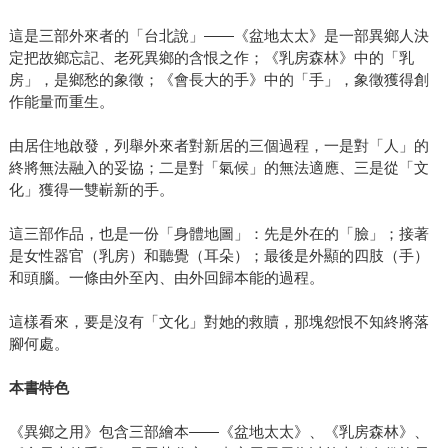
這是三部外來者的「台北說」——《盆地太太》是一部異鄉人決
定把故鄉忘記、老死異鄉的含恨之作；《乳房森林》中的「乳
房」，是鄉愁的象徵；《會長大的手》中的「手」，象徵獲得創
作能量而重生。
由居住地啟發，列舉外來者對新居的三個過程，一是對「人」的
終將無法融入的妥協；二是對「氣候」的無法適應、三是從「文
化」獲得一雙嶄新的手。
這三部作品，也是一份「身體地圖」：先是外在的「臉」；接著
是女性器官（乳房）和聽覺（耳朵）；最後是外顯的四肢（手）
和頭腦。一條由外至內、由外回歸本能的過程。
這樣看來，要是沒有「文化」對她的救贖，那塊怨恨不知終將落
腳何處。
本書特色
《異鄉之用》包含三部繪本——《盆地太太》、《乳房森林》、