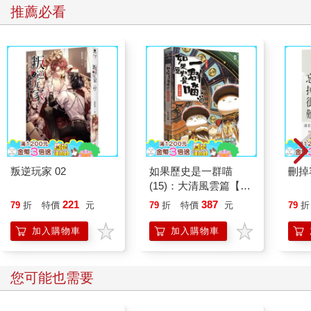
推薦必看
叛逆玩家 02
如果歷史是一群喵
刪掉
(15)：大清風雲篇【萌
貓漫畫學歷史】
221
387
79
折
特價
元
79
折
特價
元
79
折
加入購物車
加入購物車
您可能也需要