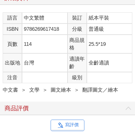
語言
中文繁體
裝訂
紙本平裝
ISBN
9786269617418
分級
普通級
商品規
頁數
114
25.5*19
格
適讀年
出版地
台灣
全齡適讀
齡
注音
級別
中文書
＞
文學
＞
圖文繪本
＞
翻譯圖文／繪本
商品評價
寫評價