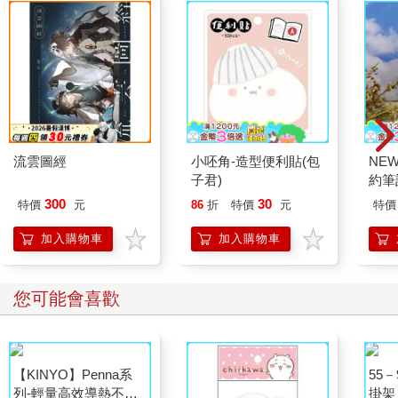
流雲圖經
小呸角-造型便利貼(包
NE
子君)
約筆
300
30
特價
元
86
折
特價
元
特價
加入購物車
加入購物車
您可能會喜歡