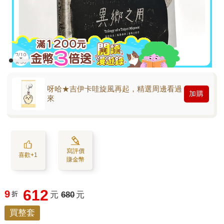
呀哈★吉伊卡哇旋風再起，精選周邊看過
加購
來
寫評價
喜歡+1
賺金幣
612
9
折
元
680
元
買整套