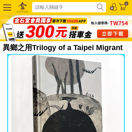
0
異鄉之用Trilogy of a Taipei Migrant