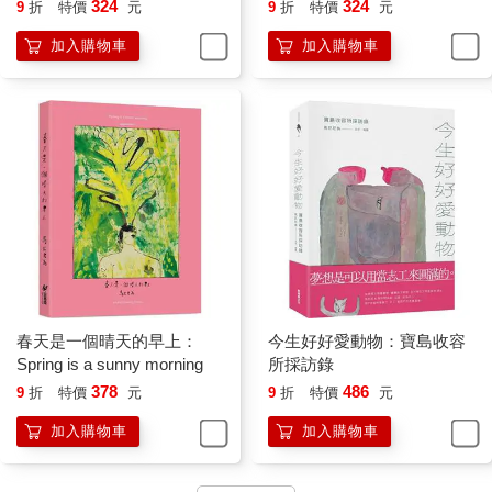
324
324
9
折
特價
元
9
折
特價
元
加入購物車
加入購物車
春天是一個晴天的早上：
今生好好愛動物：寶島收容
Spring is a sunny morning
所採訪錄
378
486
9
折
特價
元
9
折
特價
元
加入購物車
加入購物車