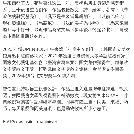
馬來西亞華人，苟生臺北逾二十年。美術系所出身卻反感美術
系，三十歲後重拾創作。作品包括散文、詩、繪本，著有：《帶
著你的雜質發亮》、《我不是生來當母親的》、《以前巴冷刀
現在廢鐵爛》、《馬惹尼》、《我的美術系少年》、《馬來鬼圖
鑑》等十餘冊，最近作品為散文集《多年後我憶起台北》，可視
為本書圖畫版姐妹作。
2020 年獲OPENBOOK 好書獎「年度中文創作」；桃園市立美術
館展出和駐館藝術家；2021 年獲選香港浸會大學華語駐校作家、
國家文化藝術基金會〈臺灣書寫專案〉圖文創作類得主、鍾肇政
文學獎散文正獎、打狗鳳邑文學獎散文優選、金鼎獎文學圖書
獎；2022年獲台北文學獎年金類入圍。
曾任臺北詩歌節主視覺設計，作品三度入選臺灣年度詩選、散文
選，獲國藝會文學與視覺藝術補助數次，現於博客來OKAPI、小
典藏撰寫讀書筆記和繪本專欄。同事有貓三隻：阿美、來福、巧
巧，每天最愛和阿美鬼混；也是動物收容所小小志工。
Fb/ IG / website : maniniwei