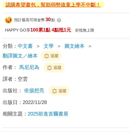
認購希望書包，幫助弱勢孩童上學不中斷！
30
預計最高可得金幣
點
?
100累1點 4點抵1元
HAPPY GO享
折抵無上限
分類：
中文書
＞
文學
＞
圖文繪本
＞
翻譯圖文／繪本
追蹤
作者：
馬尼尼為
追蹤
譯者：
空雲
出版社：
依揚想亮
追蹤
出版日：
2022/11/28
相關主題：
2025前進首爾書展