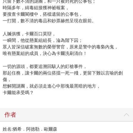
只留下數不清的謎團，和一只被封死的公事包；
時隔多年，緝毒組接獲神祕報案，
要搜查卡爾閣樓中，搭檔遺留的公事包，
一打開，數不清的毒品和鈔票赫然呈現在眼前。
人贓俱獲，卡爾百口莫辯，
一瞬間，他從懸案組組長，淪為階下囚；
眾人皆深信破案無數的榮譽警官，原來是警中的毒梟內鬼，
唯有懸案組的成員，決心為卡爾洗刷清白！
一切的源頭，都要追溯回駭人的釘槍事件，
那起任務，讓卡爾的兩位搭擋一死一殘，更留下難以言喻的創
傷，
想解開謎團，就必須走進心中那塊最黑暗的地方，
卡爾能承受嗎？
作者
姓名:猶希．阿德勒．歐爾森