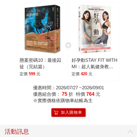
懸案密碼10：最後囚
好孕動STAY FIT WITH
徒（完結篇）
MI：超人氣健身教練
的孕期健康動.營養吃.
定價
599
元
定價
420
元
養胎不養肉全計畫
優惠時間：2026/07/27 ~2026/09/01
優惠組合價：
75
折
特價
764
元
※實際價格依購物車結帳為主
加入購物車
活動訊息