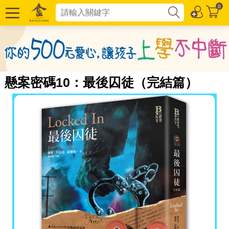
0
懸案密碼10：最後囚徒（完結篇）