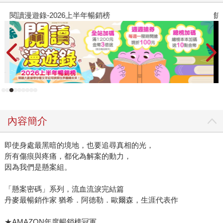
閱讀漫遊錄-2026上半年暢銷榜
飢
內容簡介
即使身處最黑暗的境地，也要追尋真相的光，
所有傷痕與疼痛，都化為解案的動力，
因為我們是懸案組。
「懸案密碼」系列，流血流淚完結篇
丹麥最暢銷作家 猶希．阿德勒．歐爾森，生涯代表作
★AMAZON年度暢銷榜冠軍