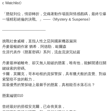
c Watchlist》
「懸疑到位，情節轉折，交織著動作場面與情感戲碼，最終引爆
一場精彩絕倫的決戰。」——《Mystery & Suspense》
-----------------------------------
挑戰社會威權，直指人性之惡與國家機器漏洞
丹麥最暢銷作家 猶希．阿德勒．歐爾森
生涯代表作《懸案密碼》系列，流血流淚完結篇
丹麥最神祕離奇、卻又無人能破的懸案，唯有他，能解開通往關
鍵線索的密碼。
卡爾．莫爾克，哥本哈根的資探警探，具有獵犬般的直覺、對線
索緊咬不放的毅力，
當最優秀的警探碰上最棘手的懸案，真相能否水落石出？
懸案編號010
曾經最好的搭檔安克爾，已命喪黃泉，