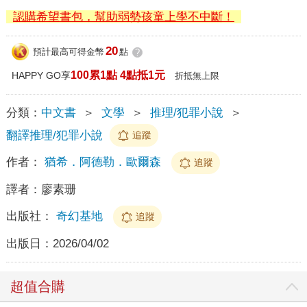
認購希望書包，幫助弱勢孩童上學不中斷！
20
預計最高可得金幣
點
?
100累1點 4點抵1元
HAPPY GO享
折抵無上限
分類：
中文書
＞
文學
＞
推理/犯罪小說
＞
翻譯推理/犯罪小說
追蹤
作者：
猶希．阿德勒．歐爾森
追蹤
譯者：
廖素珊
出版社：
奇幻基地
追蹤
出版日：
2026/04/02
超值合購