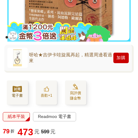
呀哈★吉伊卡哇旋風再起，精選周邊看過
加購
來
寫評價
電子書
喜歡+1
賺金幣
紙本平裝
Readmoo 電子書
473
79
折
元
599
元