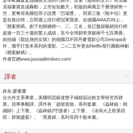
是令歐爾森驚豔國際文壇的代表作。首集《籠裡的女人》在法蘭
克福書展造成轟動，上市短短數天，初版的兩萬五千冊便銷售一
空，更奪得美國犯罪小說獎「巴瑞獎」。而第三集《瓶中信》更
是在推出時，立即躍上排行榜冠軍寶座。在德國AMAZON上，
「懸案密碼」創下包辦總榜一、二、三名，並已盤踞暢銷排行榜
超過一百三十週的驚人成績，至今全球銷售突破兩千七百萬冊。
由拍攝《龍紋身的女孩》的德國ZDF與丹麥電影公司Zentropa合
作，攜手打造本系列的電影。二○二五年更由Netflix發行轟動神劇
《懸案解碼》。
作者官網www.jussiadlerolsen.com/
譯者
姓名:廖素珊
台大外文系畢業，美國明尼蘇達雙子城校區比較文學研究所肄
業。現專事翻譯。譯作有「超能冒險」系列套書、《蟲林鎮：精
綴師》上下冊、《蟲林鎮2守護者》上下冊、《冰與火之歌第四
部：群鴉盛宴》、「黑寡婦」系列等四十餘本書。