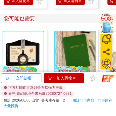
加入購物車
加入購物車
您可能也需要
小呸角-橫式易拉扣證
2027-25K活頁支票登
精靈
立即結帳
加入購物車
件組(黑色)
記簿-綠
丘】
※ 下方點圖前往本月金石堂強力推薦
59
290
59
折
特價
元
特價
元
76
折
※ 春光 奇幻基地全書系展20260727-0831
加入購物車
加入購物車
預計 2026/08/08 出貨
參考庫存量：2
預訂門市商品
門市庫存
大量採購