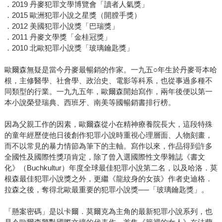
．2019 丹麥犯罪文學博覽會「讀者人氣獎」
．2015 歐洲犯罪小說之星獎（開膛手獎）
．2012 美國犯罪小說獎「巴瑞獎」
．2011 丹麥文學獎「金桂冠獎」
．2010 北歐犯罪小說獎「玻璃鑰匙獎」
歐爾森無疑是當今丹麥最暢銷的作家。一九五○年生於丹麥哥本哈
根，主修醫學、社會學、政治史、電影等科系，也從事過多種不
同類型的行業。一九九五年，歐爾森開始寫作，兩年後便以第一
本小說榮登瑞典、西班牙、南美等國暢銷書排行榜。
因為父親工作的因素，歐爾森從小在精神療養院長大，這段特殊
的童年經歷使他日後創作犯罪小說時重視心理層面、人物刻畫，
而不以常見的暴力情節為筆下的主軸。寫作以來，作品得到許多
全國性及國際性獎項肯定，除了曾入選國際性文學雜誌《書文
化》（Buchkultur）年度全球最佳犯罪小說第二名，以及哈洛．莫
根森最佳犯罪小說獎之外，更繼《龍紋身的女孩》作者史迪格．
拉森之後，奪得北歐最重要的犯罪小說獎──「玻璃鑰匙獎」。
「懸案密碼」是以卡爾．莫爾克為主角的最新犯罪小說系列，也