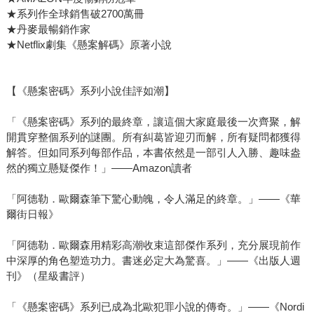
★系列作全球銷售破2700萬冊
★丹麥最暢銷作家
★Netflix劇集《懸案解碼》原著小說
【《懸案密碼》系列小說佳評如潮】
「《懸案密碼》系列的最終章，讓這個大家庭最後一次齊聚，解
開貫穿整個系列的謎團。所有糾葛皆迎刃而解，所有疑問都獲得
解答。但如同系列每部作品，本書依然是一部引人入勝、趣味盎
然的獨立懸疑傑作！」——Amazon讀者
「阿德勒．歐爾森筆下驚心動魄，令人滿足的終章。」——《華
爾街日報》
「阿德勒．歐爾森用精彩高潮收束這部傑作系列，充分展現前作
中深厚的角色塑造功力。書迷必定大為驚喜。」——《出版人週
刊》（星級書評）
「《懸案密碼》系列已成為北歐犯罪小說的傳奇。」——《Nordi