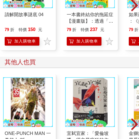
請解開故事謎底 04
一本書終結你的拖延症
如果
【漫畫版】：透過「小
：《
行動」打開大腦的行動
喵》
150
237
79
折
特價
元
79
折
特價
元
79
折
開關，懶人也能變身
【首
「行動派」的37個科
加入購物車
加入購物車
學方法
其他人也買
ONE-PUNCH MAN 一
宜弒宜家：「愛倫坡
金獅