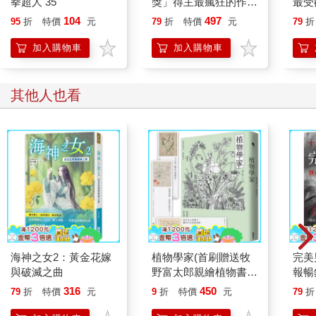
拳超人 35
獎」得主最瘋狂的作
最受
品！海外版權狂銷12
歌》
104
497
95
折
特價
元
79
折
特價
元
79
折
國！
欽．
加入購物車
加入購物車
其他人也看
海神之女2：黃金花嫁
植物學家(首刷贈送牧
完美
與破滅之曲
野富太郎親繪植物書
報暢
籤)
弒服
316
450
79
折
特價
元
9
折
特價
元
79
折
登心