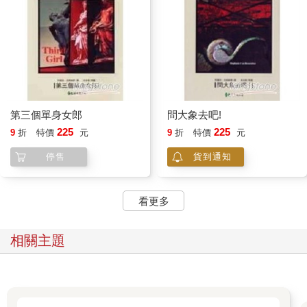
第三個單身女郎
問大象去吧!
225
225
9
折
特價
元
9
折
特價
元
停售
貨到通知
看更多
相關主題