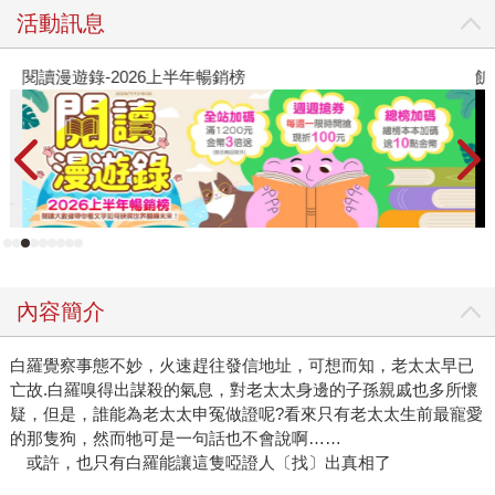
活動訊息
閱讀漫遊錄-2026上半年暢銷榜
飢
內容簡介
白羅覺察事態不妙，火速趕往發信地址，可想而知，老太太早已
亡故.白羅嗅得出謀殺的氣息，對老太太身邊的子孫親戚也多所懷
疑，但是，誰能為老太太申冤做證呢?看來只有老太太生前最寵愛
的那隻狗，然而牠可是一句話也不會說啊……
或許，也只有白羅能讓這隻啞證人〔找〕出真相了