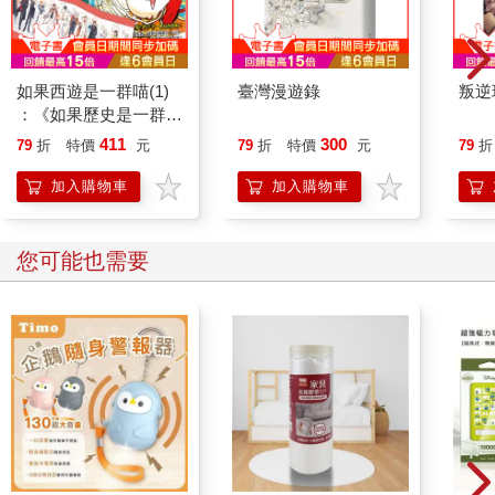
如果西遊是一群喵(1)
臺灣漫遊錄
叛逆
：《如果歷史是一群
喵》作者最新力作，附
411
300
79
折
特價
元
79
折
特價
元
79
折
【首卷特典】拉頁
加入購物車
加入購物車
您可能也需要