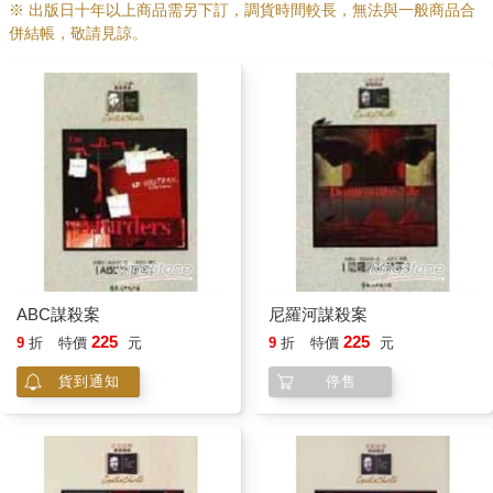
※ 出版日十年以上商品需另下訂，調貨時間較長，無法與一般商品合
併結帳，敬請見諒。
ABC謀殺案
尼羅河謀殺案
225
225
9
折
特價
元
9
折
特價
元
貨到通知
停售