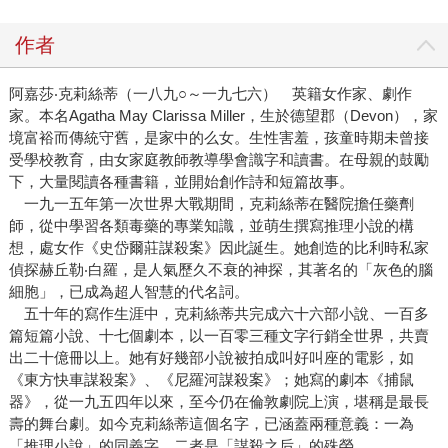
作者
阿嘉莎‧克莉絲蒂（一八九○～一九七六） 英籍女作家、劇作
家。本名Agatha May Clarissa Miller，生於德望郡（Devon），家
境富裕而傳統守舊，是家中的么女。生性害羞，孩童時期未曾接
受學校教育，由女家庭教師教導學會識字和讀書。在母親的鼓勵
下，大量閱讀各種書籍，並開始創作詩和短篇故事。
一九一五年第一次世界大戰期間，克莉絲蒂在醫院擔任藥劑
師，從中學習各類毒藥的專業知識，並萌生撰寫推理小說的構
想，處女作《史岱爾莊謀殺案》因此誕生。她創造的比利時私家
偵探赫丘勒‧白羅，是人氣歷久不衰的神探，其著名的「灰色的腦
細胞」，已成為超人智慧的代名詞。
五十年的寫作生涯中，克莉絲蒂共完成六十六部小說、一百多
篇短篇小說、十七個劇本，以一百零三種文字行銷全世界，共賣
出二十億冊以上。她有好幾部小說被拍成叫好叫座的電影，如
《東方快車謀殺案》、《尼羅河謀殺案》；她寫的劇本《捕鼠
器》，從一九五四年以來，至今仍在倫敦劇院上演，堪稱是最長
壽的舞台劇。如今克莉絲蒂這個名字，已涵蓋兩種意義：一為
「推理小說」的同義字，二者是「謀殺之后」的殊榮。