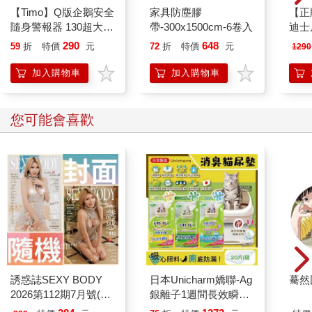
【Timo】Q版企鵝安全
家具防塵膠
【正
隨身警報器 130超大分
帶-300x1500cm-6卷入
迪士
貝企鵝警報器 造型隨
無線
290
648
59
折
特價
元
72
折
特價
元
1290
身安全防狼神器
100
加入購物車
加入購物車
您可能會喜歡
誘惑誌SEXY BODY
日本Unicharm嬌聯-Ag
驀然
2026第112期7月號(兩
銀離子1週間長效瞬吸
款封面-不挑款隨機出
乾爽寵物消臭大師貓尿