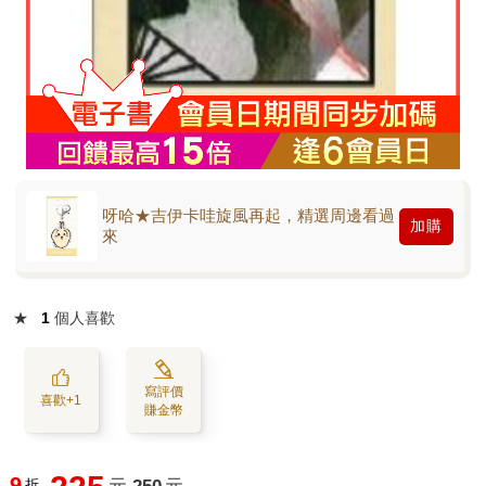
呀哈★吉伊卡哇旋風再起，精選周邊看過
加購
來
★
1
個人喜歡
寫評價
喜歡+1
賺金幣
9
折