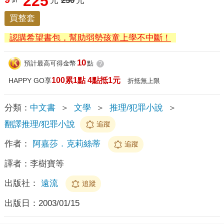
225
元
250
元
買整套
認購希望書包，幫助弱勢孩童上學不中斷！
10
預計最高可得金幣
點
?
100累1點 4點抵1元
HAPPY GO享
折抵無上限
分類：
中文書
＞
文學
＞
推理/犯罪小說
＞
翻譯推理/犯罪小說
追蹤
作者：
阿嘉莎．克莉絲蒂
追蹤
譯者：
李樹寶等
出版社：
遠流
追蹤
出版日：
2003/01/15