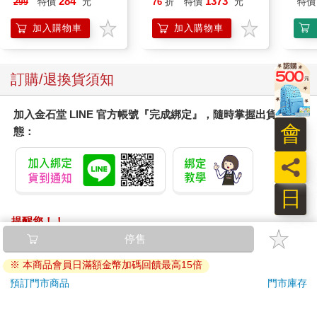
284
1373
特價
元
76
折
特價
元
特價
299
貨)
墊20片/袋(大容量吸水
防滲漏貓尿布/可觀察
加入購物車
加入購物車
尿色貓潔墊補充包/本
品不含貓砂盆)
訂購/退換貨須知
加入金石堂 LINE 官方帳號『完成綁定』，隨時掌握出貨動
會
態：
員
日
提醒您！！
金石堂及銀行均不會請您操作ATM! 如接獲電話要求您前往
停售
ATM提款機，請不要聽從指示，以免受騙上當！
※ 本商品會員日滿額金幣加碼回饋最高15倍
退換貨須知：
預訂門市商品
門市庫存
**提醒您，鑑賞期不等於試用期，退回商品須為全新狀態**
依據「消費者保護法」第19條及行政院消費者保護處公告之