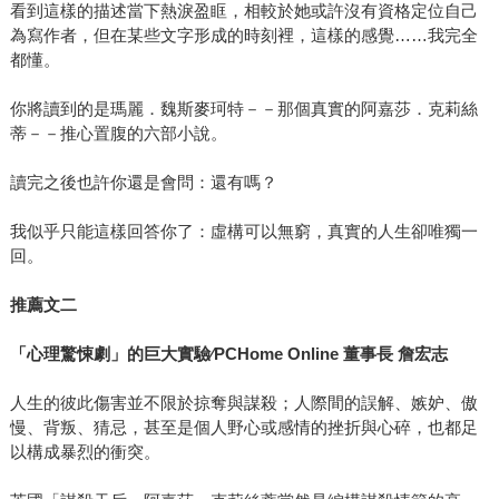
看到這樣的描述當下熱淚盈眶，相較於她或許沒有資格定位自己
為寫作者，但在某些文字形成的時刻裡，這樣的感覺……我完全
都懂。
你將讀到的是瑪麗．魏斯麥珂特－－那個真實的阿嘉莎．克莉絲
蒂－－推心置腹的六部小說。
讀完之後也許你還是會問：還有嗎？
我似乎只能這樣回答你了：虛構可以無窮，真實的人生卻唯獨一
回。
推薦文二
「心理驚悚劇」的巨大實驗∕PCHome Online 董事長 詹宏志
人生的彼此傷害並不限於掠奪與謀殺；人際間的誤解、嫉妒、傲
慢、背叛、猜忌，甚至是個人野心或感情的挫折與心碎，也都足
以構成暴烈的衝突。