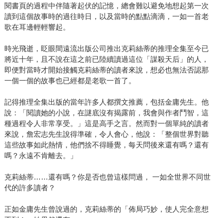
閱書頁的過程中伴隨著起伏的記憶，總會難以避免地想起第一次
讀到這個故事時的過往時日，以及當時的點點滴滴，一如一首老
歌在耳邊輕輕響起。
時光飛逝，眨眼間遠流出版公司推出克莉絲蒂的推理全集至今已
將近十年，且不說在這之前已陸續讀過這位「謀殺天后」的人，
即便對當時才開始接觸克莉絲蒂的讀者來說，想必也無法否認那
一個一個的故事也已經都是老歌一首了。
記得推理全集出版的當年許多人都撰文推薦，包括金庸先生。他
說：「閱讀她的小說，在謎底沒有揭露前，我會與作者鬥智，這
種過程令人非常享受。」這是高手之言。然而對一個單純的讀者
來說，詹宏志先生說得準確，令人會心，他說：「整個世界對聽
這些故事如此熱情，他們捨不得睡覺，每天問後來還有嗎？還有
嗎？永遠不肯離去。」
克莉絲蒂……還有嗎？你是否也曾這樣問過， 一如全世界不同世
代的許多讀者？
正如金庸先生曾說過的，克莉絲蒂的「佈局巧妙，使人完全意想