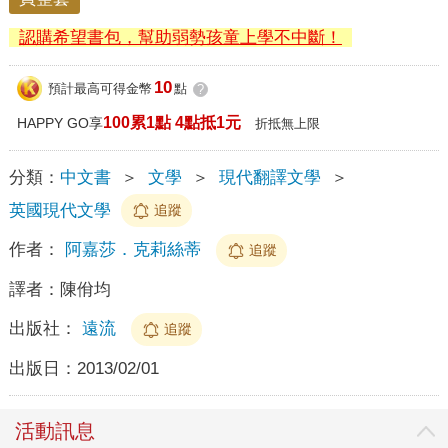
認購希望書包，幫助弱勢孩童上學不中斷！
10
預計最高可得金幣
點
?
100累1點 4點抵1元
HAPPY GO享
折抵無上限
分類：
中文書
＞
文學
＞
現代翻譯文學
＞
英國現代文學
追蹤
作者：
阿嘉莎．克莉絲蒂
追蹤
譯者：
陳佾均
出版社：
遠流
追蹤
出版日：
2013/02/01
活動訊息