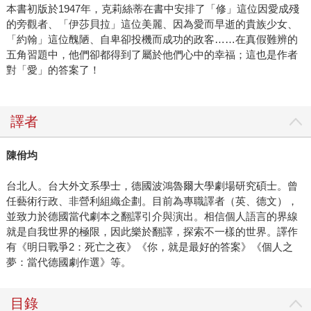
本書初版於1947年，克莉絲蒂在書中安排了「修」這位因愛成殘
的旁觀者、「伊莎貝拉」這位美麗、因為愛而早逝的貴族少女、
「約翰」這位醜陋、自卑卻投機而成功的政客……在真假難辨的
五角習題中，他們卻都得到了屬於他們心中的幸福；這也是作者
對「愛」的答案了！
譯者
陳佾均
台北人。台大外文系學士，德國波鴻魯爾大學劇場研究碩士。曾
任藝術行政、非營利組織企劃。目前為專職譯者（英、德文），
並致力於德國當代劇本之翻譯引介與演出。相信個人語言的界線
就是自我世界的極限，因此樂於翻譯，探索不一樣的世界。譯作
有《明日戰爭2：死亡之夜》《你，就是最好的答案》《個人之
夢：當代德國劇作選》等。
目錄