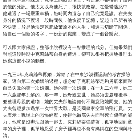
的他的死訊。他太太以為他死了，很快就改嫁。在憂鬱迷惑中，
他遭遇了一場嚴重車禍，短時間內遺忘了自己究竟是誰。在失去
身分的情況下度過一段時間後，他恢復了記憶，記起自己所有的
不快樂，於是他決定乾脆放棄原本的人生，和過去切斷了關係，
給自己一個新的名字，一份新的職業，變成了一個音樂家。
可以跟大家保證，整部小說裡沒有一點推理的成分。但如果我們
對照這段時期中克莉絲蒂自身的遭遇，卻可以很有把握地推理出
她寫這部小說的動機。
一九三○年克莉絲蒂再婚，嫁給了在中東沙漠裡認識的考古探險
家。邁向第二次婚姻的過程，想必給了克莉絲蒂足夠勇氣來面對
自己失敗的第一次婚姻。她的第一次婚姻，在一九二六年，她三
十六歲那年瓦解的。那一年，她母親去世，她必須去處理後事，
並整理母親的遺物，她的丈夫卻無論如何不願意陪她同去。她的
丈夫曾經參加過第一次世界大戰，是英國皇家空軍的飛行員。丈
夫表示：戰場上的恐怖經歷，使得他徹底失去面對死亡傷痛的能
力，他就是沒辦法跟她一起去。克莉絲蒂強撐著，孤單地回到童
年的房子裡，孤單地忍受了房子裡再也不會有媽媽在的空洞與冷
清。