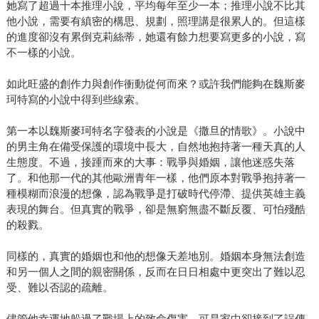
她寫了超過十本推理小說，平均每年至少一本；推理小說不比其
他小說，需要有縝密的構思、規劃，照理講是很累人的。但這樣
的進度卻沒有累倒克莉絲蒂，她還有餘力想要寫更多的小說，寫
不一樣的小說。
如此旺盛的創作力與創作衝動從何而來？或許我們能夠在魏斯麥
珂特寫的小說中得到些線索。
第一本以魏斯麥珂特名字發表的小說是《撒旦的情歌》。小說中
的男主角在備受保護的環境中長大，自然地抱持著一種天真的人
生態度。不過，接踵而來的大事：戰爭與婚姻，讓他迷惑失落
了。和他那一代的其他歐洲青年一樣，他們原本對戰爭抱持著一
種模糊而浪漫的想像，認為戰爭是打破時代停滯、提供英雄主義
表現的舞台。但真實的戰爭，卻是無窮無盡不斷反覆、可怕殘酷
的殺戮。
同樣的，真實的婚姻也和他的想像天差地別。婚姻本身無法創造
和另一個人之間的親密關係，反而在日日相處中更突出了難以忍
受、難以否認的疏離。
儘管他幸運地躲過了戰場上的致命傷害，可是家中卻接到了誤傳