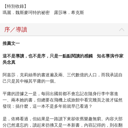
【特別收錄】
瑪麗．魏斯麥珂特的祕密 露莎琳．希克斯
序／導讀
推薦文一
這不是導讀，也不是序，只是一點點閱讀的感觸 知名導演∕作家
吳念真
阿嘉莎．克莉絲蒂的書迷遍及兩、三代數億的人口，而我承認自
己只是其中極其平庸的一個。
平庸的證據之一是，每回出國前都不會忘記在隨身行李中塞進
一、兩本她的書，但總要在飛機上或旅館中看完幾頁之後才猛然
發現：搞什麼，這一本不是多年前就早已看過？
是，依稀看過，但結果是一路讀下來卻依舊樂趣無窮。內容大部
分已然遺忘的，讀起來彷彿又是一本新書，內容記得的，則在翻