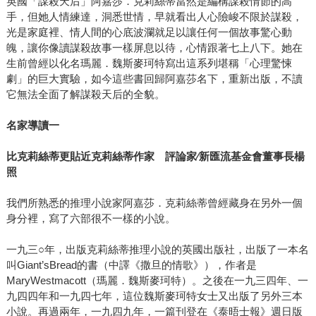
英國「謀殺天后」阿嘉莎．克莉絲蒂當然是編構謀殺情節的高
手，但她人情練達，洞悉世情，早就看出人心險峻不限於謀殺，
光是家庭裡、情人間的心底波瀾就足以讓任何一個故事驚心動
魄，讓你像讀謀殺故事一樣屏息以待，心情跟著七上八下。她在
生前曾經以化名瑪麗．魏斯麥珂特寫出這系列堪稱「心理驚悚
劇」的巨大實驗，如今這些書回歸阿嘉莎名下，重新出版，不讀
它無法全面了解謀殺天后的全貌。
名家導讀一
比克莉絲蒂更貼近克莉絲蒂作家 評論家∕新匯流基金會董事長楊
照
我們所熟悉的推理小說家阿嘉莎．克莉絲蒂曾經藏身在另外一個
身分裡，寫了六部很不一樣的小說。
一九三○年，出版克莉絲蒂推理小說的英國出版社，出版了一本名
叫Giant’sBread的書（中譯《撒旦的情歌》），作者是
MaryWestmacott（瑪麗．魏斯麥珂特）。之後在一九三四年、一
九四四年和一九四七年，這位魏斯麥珂特女士又出版了另外三本
小說。再過兩年，一九四九年，一篇刊登在《泰晤士報》週日版