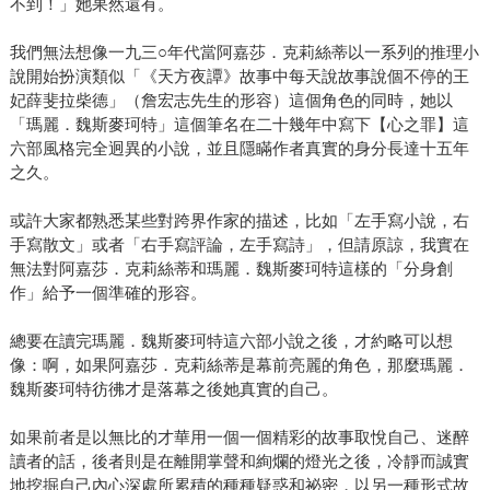
不到！」她果然還有。
我們無法想像一九三○年代當阿嘉莎．克莉絲蒂以一系列的推理小
說開始扮演類似「《天方夜譚》故事中每天說故事說個不停的王
妃薛斐拉柴德」（詹宏志先生的形容）這個角色的同時，她以
「瑪麗．魏斯麥珂特」這個筆名在二十幾年中寫下【心之罪】這
六部風格完全迥異的小說，並且隱瞞作者真實的身分長達十五年
之久。
或許大家都熟悉某些對跨界作家的描述，比如「左手寫小說，右
手寫散文」或者「右手寫評論，左手寫詩」，但請原諒，我實在
無法對阿嘉莎．克莉絲蒂和瑪麗．魏斯麥珂特這樣的「分身創
作」給予一個準確的形容。
總要在讀完瑪麗．魏斯麥珂特這六部小說之後，才約略可以想
像：啊，如果阿嘉莎．克莉絲蒂是幕前亮麗的角色，那麼瑪麗．
魏斯麥珂特彷彿才是落幕之後她真實的自己。
如果前者是以無比的才華用一個一個精彩的故事取悅自己、迷醉
讀者的話，後者則是在離開掌聲和絢爛的燈光之後，冷靜而誠實
地挖掘自己內心深處所累積的種種疑惑和祕密，以另一種形式故