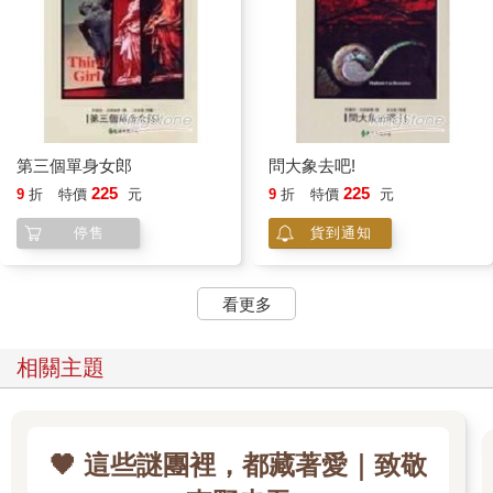
第三個單身女郎
問大象去吧!
225
225
9
折
特價
元
9
折
特價
元
停售
貨到通知
看更多
相關主題
🖤 這些謎團裡，都藏著愛｜致敬