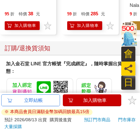
Nala
Pikmin 任天堂 三英貿
易
38
285
95
折
特價
元
59
折
特價
元
9
折
加入購物車
加入購物車
訂購/退換貨須知
會
加入金石堂 LINE 官方帳號『完成綁定』，隨時掌握出貨動
員
態：
日
立即結帳
加入購物車
提醒您！！
※ 本商品會員日滿額金幣加碼回饋最高15倍
金石堂及銀行均不會請您操作ATM! 如接獲電話要求您前往
預計 2026/08/13 出貨
購買後進貨
預訂門市商品
門市庫存
ATM提款機，請不要聽從指示，以免受騙上當！
大量採購
退換貨須知：