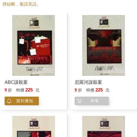
併結帳，敬請見諒。
ABC謀殺案
尼羅河謀殺案
225
225
9
折
特價
元
9
折
特價
元
貨到通知
停售