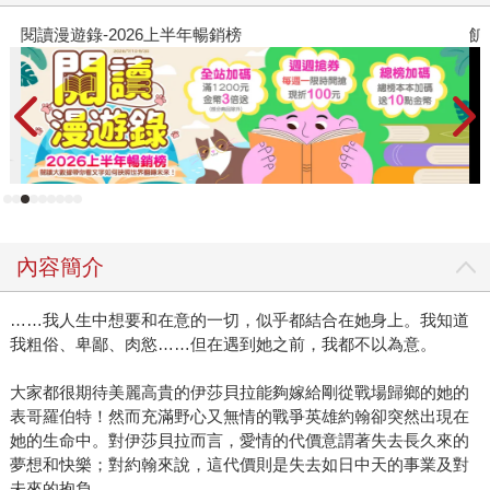
閱讀漫遊錄-2026上半年暢銷榜
飢
內容簡介
……我人生中想要和在意的一切，似乎都結合在她身上。我知道
我粗俗、卑鄙、肉慾……但在遇到她之前，我都不以為意。
大家都很期待美麗高貴的伊莎貝拉能夠嫁給剛從戰場歸鄉的她的
表哥羅伯特！然而充滿野心又無情的戰爭英雄約翰卻突然出現在
她的生命中。對伊莎貝拉而言，愛情的代價意謂著失去長久來的
夢想和快樂；對約翰來說，這代價則是失去如日中天的事業及對
未來的抱負……