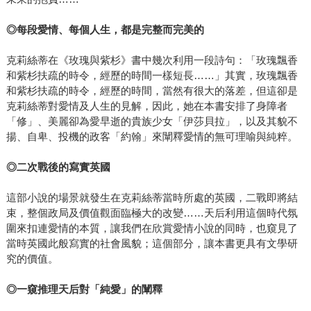
◎每段愛情、每個人生，都是完整而完美的
克莉絲蒂在《玫瑰與紫杉》書中幾次利用一段詩句：「玫瑰飄香
和紫杉扶疏的時令，經歷的時間一樣短長……」其實，玫瑰飄香
和紫杉扶疏的時令，經歷的時間，當然有很大的落差，但這卻是
克莉絲蒂對愛情及人生的見解，因此，她在本書安排了身障者
「修」、美麗卻為愛早逝的貴族少女「伊莎貝拉」，以及其貌不
揚、自卑、投機的政客「約翰」來闡釋愛情的無可理喻與純粹。
◎二次戰後的寫實英國
這部小說的場景就發生在克莉絲蒂當時所處的英國，二戰即將結
束，整個政局及價值觀面臨極大的改變……天后利用這個時代氛
圍來扣連愛情的本質，讓我們在欣賞愛情小說的同時，也窺見了
當時英國此般寫實的社會風貌；這個部分，讓本書更具有文學研
究的價值。
◎一窺推理天后對「純愛」的闡釋