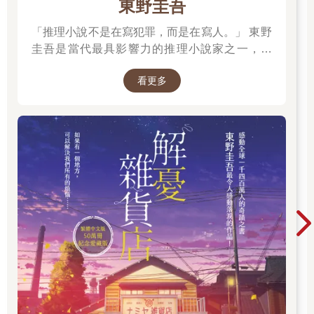
東野圭吾
「推理小說不是在寫犯罪，而是在寫人。」 東野
圭吾是當代最具影響力的推理小說家之一，自
《放學後》榮獲江戶川亂步獎出道以來，四十餘
看更多
年間創作超過百部作品，留下《白夜行》、《嫌
疑犯X的獻身》、《惡意》、《新參者》、《解
憂雜貨店》等無數經典，陪伴一代又一代讀者，
也讓推理小說跨越了類型文學的界線。 在他的故
事裡，推理從來不是終點。每一樁案件的背後，
都藏著人性的幽微、親情的牽絆、愛情的遺憾，
以及對生命最深刻的凝視。當真相揭曉的那一
刻，留在讀者心中的，往往不是兇手是誰，而是
那些無法言說的情感。