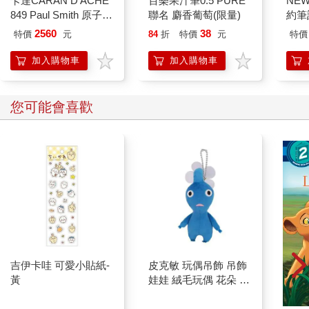
卡達CARAN D'ACHE
百樂果汁筆0.5 PURE
NE
849 Paul Smith 原子筆
聯名 麝香葡萄(限量)
約筆
ED.5 條紋黑
2560
38
特價
元
84
折
特價
元
特價
加入購物車
加入購物車
您可能會喜歡
吉伊卡哇 可愛小貼紙-
皮克敏 玩偶吊飾 吊飾
黃
娃娃 絨毛玩偶 花朵 葉
子 藍色皮克敏 紅色皮
克敏 黃色皮克敏