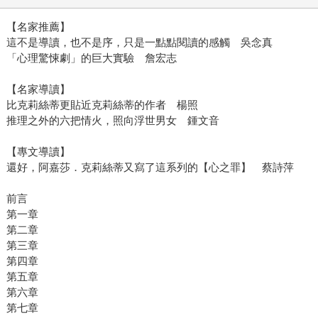
【名家推薦】
這不是導讀，也不是序，只是一點點閱讀的感觸 吳念真
「心理驚悚劇」的巨大實驗 詹宏志
【名家導讀】
比克莉絲蒂更貼近克莉絲蒂的作者 楊照
推理之外的六把情火，照向浮世男女 鍾文音
【專文導讀】
還好，阿嘉莎．克莉絲蒂又寫了這系列的【心之罪】 蔡詩萍
前言
第一章
第二章
第三章
第四章
第五章
第六章
第七章