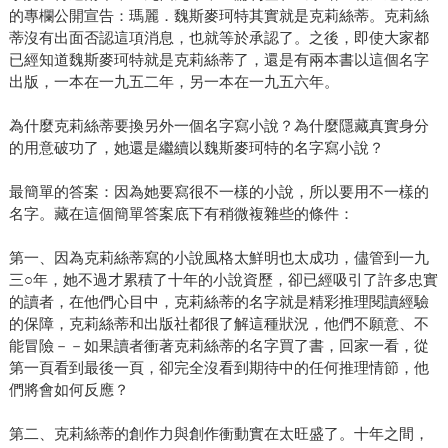
的專欄公開宣告：瑪麗．魏斯麥珂特其實就是克莉絲蒂。克莉絲
蒂沒有出面否認這項消息，也就等於承認了。之後，即使大家都
已經知道魏斯麥珂特就是克莉絲蒂了，還是有兩本書以這個名字
出版，一本在一九五二年，另一本在一九五六年。
為什麼克莉絲蒂要換另外一個名字寫小說？為什麼隱藏真實身分
的用意破功了，她還是繼續以魏斯麥珂特的名字寫小說？
最簡單的答案：因為她要寫很不一樣的小說，所以要用不一樣的
名字。藏在這個簡單答案底下有稍微複雜些的條件：
第一、因為克莉絲蒂寫的小說風格太鮮明也太成功，儘管到一九
三○年，她不過才累積了十年的小說資歷，卻已經吸引了許多忠實
的讀者，在他們心目中，克莉絲蒂的名字就是精彩推理閱讀經驗
的保障，克莉絲蒂和出版社都很了解這種狀況，他們不願意、不
能冒險－－如果讀者衝著克莉絲蒂的名字買了書，回家一看，從
第一頁看到最後一頁，卻完全沒看到期待中的任何推理情節，他
們將會如何反應？
第二、克莉絲蒂的創作力與創作衝動實在太旺盛了。十年之間，