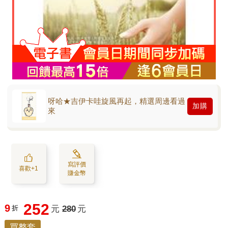
呀哈★吉伊卡哇旋風再起，精選周邊看過
加購
來
寫評價
喜歡+1
賺金幣
252
9
折
元
280
元
買整套