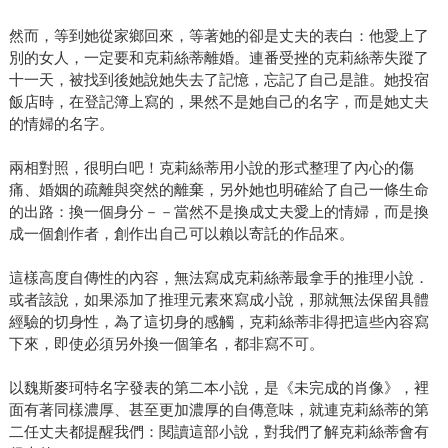
然而，等到她從家鄉回來，等著她的卻是丈夫的表白：他愛上了
別的女人，一定要和克莉絲蒂離婚。連番受挫的克莉絲蒂失蹤了
十一天，被找到後她說她失去了記憶，忘記了自己是誰。她投宿
飯店時，在登記簿上寫的，果然不是她自己的名字，而是她丈夫
的情婦的名字。
兩相對照，很明白吧！克莉絲蒂用小說的形式整理了內心的傷
痛、婚姻的疏離與突然的離棄，另外她也明確給了自己一條生命
的出路：換一個身分－－當然不是換成丈夫愛上的情婦，而是換
成一個創作者，創作出自己可以賴以寄託的作品來。
這樣高度自傳性的內容，無法寫成克莉絲蒂最拿手的推理小說．
或者該說，如果添加了推理元素來寫成小說，那就無法保留具體
經驗的切身性，為了這切身的感觸，克莉絲蒂非得把這些內容寫
下來，即使必須另外換一個筆名，都非寫不可。
以魏斯麥珂特名字發表的第二本小說，是《未完成的肖像》，裡
面有著同樣濃厚、甚至更加濃厚的自傳意味，就連克莉絲蒂的第
二任丈夫都提醒我們：閱讀這部小說，對我們了解克莉絲蒂會有