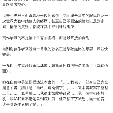
事跟讀者交心。
這些小說裡不但真實地呈現阿嘉莎．克莉絲蒂童年的記憶以及一
次世界大戰中她個人的經歷，甚至自己不圓滿的婚姻以及對家
庭、情感的質疑，都能在其中找到蛛絲馬跡。
寫作最難的不是無中生有的虛構，而是最直接的自剖。
自剖對創作者來說有一首歌的歌名正是準確無比的形容：痛並快
樂著。
一九四四年克莉絲蒂以瑪麗．魏斯麥珂特的筆名出版了《幸福假
面》。
她在自傳中是這樣描述這本書的：「……我寫了一部令自己完全
滿意的書（請注意『自己』這兩個字）。……這本書我寫了整整
三天……一氣呵成……我從未如此拚命過……我一個字都不想
改，雖然我並不清楚書到底如何，但它卻字字誠懇，無一虛言，
這是身為作者的至樂。」