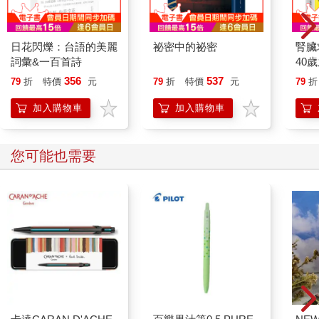
日花閃爍：台語的美麗
祕密中的祕密
腎臟
詞彙&一百首詩
40
就告
356
537
79
折
特價
元
79
折
特價
元
79
折
加入購物車
加入購物車
您可能也需要