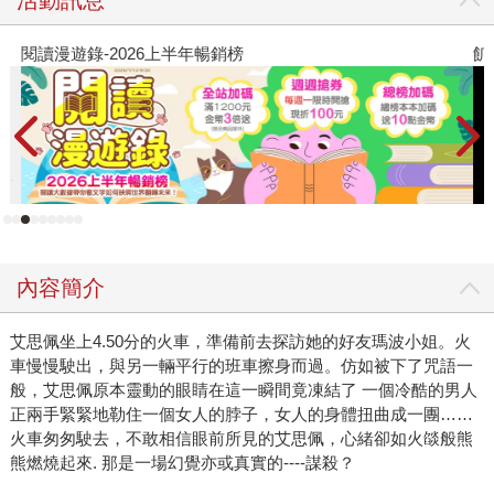
閱讀漫遊錄-2026上半年暢銷榜
飢
內容簡介
艾思佩坐上4.50分的火車，準備前去探訪她的好友瑪波小姐。火
車慢慢駛出，與另一輛平行的班車擦身而過。仿如被下了咒語一
般，艾思佩原本靈動的眼睛在這一瞬間竟凍結了 一個冷酷的男人
正兩手緊緊地勒住一個女人的脖子，女人的身體扭曲成一團……
火車匆匆駛去，不敢相信眼前所見的艾思佩，心緒卻如火燄般熊
熊燃燒起來. 那是一場幻覺亦或真實的----謀殺？