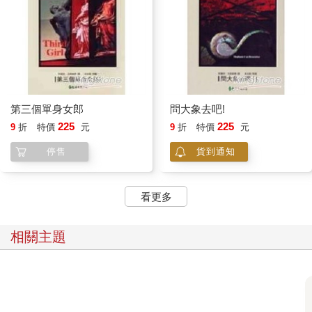
第三個單身女郎
問大象去吧!
225
225
9
折
特價
元
9
折
特價
元
停售
貨到通知
看更多
相關主題