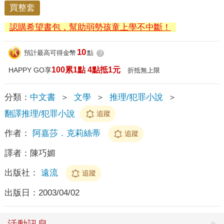
買整套
認購希望書包，幫助弱勢孩童上學不中斷！
10
預計最高可得金幣
點
?
100累1點 4點抵1元
HAPPY GO享
折抵無上限
分類：
中文書
＞
文學
＞
推理/犯罪小說
＞
翻譯推理/犯罪小說
追蹤
作者：
阿嘉莎．克莉絲蒂
追蹤
譯者：
陳巧媚
出版社：
遠流
追蹤
出版日：
2003/04/02
活動訊息