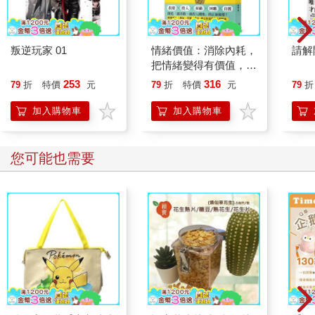
叛逆玩家 01
情緒價值：消除內耗，
請解
把情緒變得有價值，跟
誰都能自在相處
253
316
79
折
特價
元
79
折
特價
元
79
折
加入購物車
加入購物車
您可能也需要