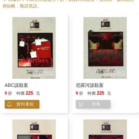
併結帳，敬請見諒。
ABC謀殺案
尼羅河謀殺案
225
225
9
折
特價
元
9
折
特價
元
貨到通知
停售