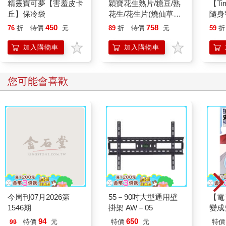
精靈寶可夢【害羞皮卡
穎寶花生熟片/糖豆/熟
【T
丘】保冷袋
花生/花生片(燒仙草花
隨身
生)-5台斤
貝企
450
758
76
折
特價
元
89
折
特價
元
59
折
身安
加入購物車
加入購物車
您可能會喜歡
今周刊07月2026第
55－90吋大型通用壁
【電
1546期
掛架 AW－05
變成
(小說
94
650
特價
元
特價
元
特價
99