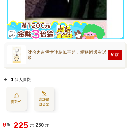
呀哈★吉伊卡哇旋風再起，精選周邊看過
加購
來
★
1
個人喜歡
寫評價
喜歡+1
賺金幣
225
9
折
元
250
元