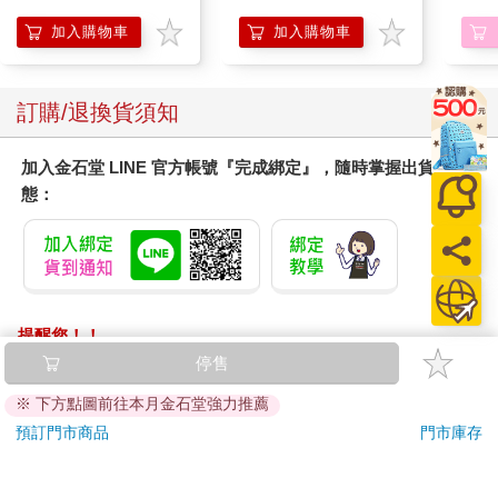
加入購物車
加入購物車
訂購/退換貨須知
加入金石堂 LINE 官方帳號『完成綁定』，隨時掌握出貨動
態：
提醒您！！
金石堂及銀行均不會請您操作ATM! 如接獲電話要求您前往
停售
ATM提款機，請不要聽從指示，以免受騙上當！
※ 下方點圖前往本月金石堂強力推薦
退換貨須知：
預訂門市商品
門市庫存
**提醒您，鑑賞期不等於試用期，退回商品須為全新狀態**
依據「消費者保護法」第19條及行政院消費者保護處公告之