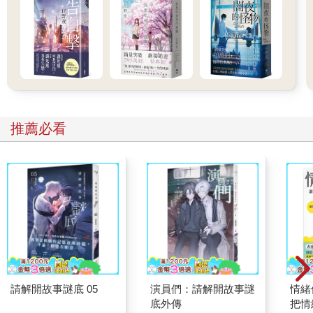
割成四個部門，每棟巨塔各為其大本營──「真理部」掌管新聞、
娛樂、教育與藝術，「和平部」處理戰爭相關事宜，「友愛部」
負責維護法律與秩序，「富裕部」則主導經濟方面業務；它們的
名稱用新語來說，便是真部、和部、愛部，以及富部。
其中最令人不安的是友愛部，整棟建築連一扇窗也沒有。溫斯頓
從不曾跨進那裡一步，事實上他不曾進到友愛部半英里範圍內。
除了執行公務，一般人根本不可能進去，況且還得通過嚴密的鐵
推薦必看
絲網保護設施、好幾道鋼製安全門，以及隱藏式機槍堡的考驗。
而通往外圍的防禦屏障街道，也四處可見面目猙獰的維安人員身
穿黑色制服、手持雙節警棍巡視著。
溫斯頓驟然轉過身子，還將臉部線條變換成開朗樂觀的神情，這
是面對顯示幕最明智的表現。他穿越客廳，來到狹小的廚房。白
天這個時段離開部門辦公室，得付出犧牲員工食堂午餐的代價，
只是廚房裡除了一塊特別留下來當作明天早餐的深色麵包，別無
其他食物，溫斯頓自己心裡也有數。他從架上拿下一瓶透明無色
的液體，上面的白色標籤印有凱旋牌琴酒幾個字，瓶子裡散發出
一股噁心的油騷味，聞起來像中國米酒的味道。他倒出將近一茶
請解開故事謎底 05
演員們：請解開故事謎
情緒
杯分量，像準備好喝藥那樣勇敢灌下去。
底外傳
把情