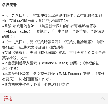
各界美譽
●《一九八四》，一推出即被公認是絕佳巨作，20世紀最傑出領
袖、英國首相邱吉爾，當時至少閱讀了2次
●喬治‧歐威爾的老師、《美麗新世界》的作者阿道斯‧赫胥黎
（Aldous Huxley），讚譽道：「一本至好、至為重要、至為深刻
的書！」
●《一九八四》，受《紐約時報書評》《紐約先驅論壇報》《紐約
客雜誌》《星期六文學評論》強力讚譽
●英國《衛報》、美國《時代雜誌》譽為「古往今來１００部最佳
英語小說」之一
●本書受到哲學家羅素（Bertrand Russell）讚譽（《幸福的征
途》作者）
●本書受到小說家、散文家佛斯特（E. M. Forster）讚譽（《窗外
有藍天》《小說面面觀》作者）
●西方國家中學生，必讀、必探討經典之作
譯者