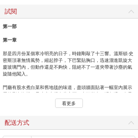
試閱
第一部
第一章
那是四月份某個寒冷明亮的日子，時鐘剛敲了十三響。溫斯頓‧史
密斯頂著無情風勢，縮起脖子，下巴緊貼胸口，迅速溜進凱旋大
廈玻璃門內，但動作還是不夠快，阻絕不了一道夾帶著沙塵的氣
旋隨他闖入。
門廳有股水煮白菜和舊地毯的味道，盡頭牆面貼著一幅室內展示
用的彩色海報，尺寸龐大得有些突兀，上頭僅畫了張超過一公尺
寬的人臉──那是個年約四十五歲男人的面孔，蓄著黑色鬍子，長
看更多
相性格又不失俊美。溫斯頓走向樓梯。電梯只是裝飾用的，就算
在情況最好下也很少運轉，況且近來白天時段又實施停電（此為
節約措施一部分，為了即將來到的「仇恨週」做準備）。溫斯頓
配送方式
的公寓在七樓，他今年三十九歲，右腳踝患了靜脈曲張潰瘍，僅
能緩慢地拾級而上，中途還得停下來休息好幾次。不管爬到哪層