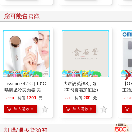
張少說在四十年前就已停產，依他猜測，這本筆記簿所屬的年代
肯定又更古老許多。當時，溫斯頓路經城裡貧民區一家環境髒亂
您可能會喜歡
的小舊貨商（現在已不記得位於哪個區域），無意間看見它靜靜
躺在櫥窗裡，內心馬上湧現一股想要收藏的無比渴望。所有黨員
都不該進入一般商店消費（這種行為被稱作「自由市場交
易」），但此一規定未能嚴格執行，因為實在太多生活物品無從
取得，像是鞋帶、刮鬍刀片這類小東西等等。他快速瞄了一下街
道兩側，接著溜進店裡，以兩塊五毛錢買下這本筆記簿。那時
候，他還不太清楚可以拿它做什麼，只是心虛的把筆記簿放進手
提箱帶回家──即便那是本空白筆記簿，仍屬不當持有。
接下來，他打算開始寫日記。此行為並不違法（沒有什麼事是違
法的，因為如今已沒有任何法律），只是一旦被查獲，極可能遭
Lisscode 42°C | 10°C
大家說英語8月號
【O
判處死刑，或被送進集中營至少服二十五年強制勞役。他把筆尖
喚膚温冷美顔器 美膚
2026(雲端加值版)
重體
套在筆桿上，用嘴沾了一下，試著去除油污。鋼筆是一種過時的
儀
212
1790
209
特價
元
特價
元
2990
220
2980
古老器材，現在就連簽名也很少用，他好不容易才偷偷弄到一
電動
枝，只因他覺得那麼雅致滑順的紙質必須以真正的鋼筆尖書寫，
2210
加入購物車
加入購物車
而不是讓彩色鉛筆在上頭隨意亂畫。其實他並不習慣寫字，如今
除非是很短的便箋，否則一切表達通常都先口述而後交由聽寫轉
換器處理；當然，此刻他要做的事不可能採取此法。他將筆尖浸
訂購/退換貨須知