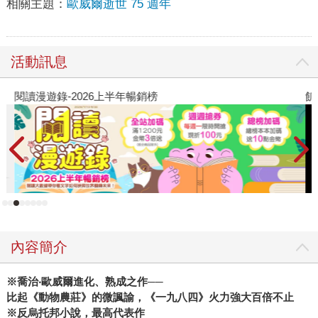
相關主題：
歐威爾逝世 75 週年
活動訊息
閱讀漫遊錄-2026上半年暢銷榜
飢
內容簡介
※喬治‧歐威爾進化、熟成之作──
比起《動物農莊》的微諷諭，《一九八四》火力強大百倍不止
※反烏托邦小說，最高代表作