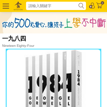
0
一九八四
Nineteen Eighty-Four