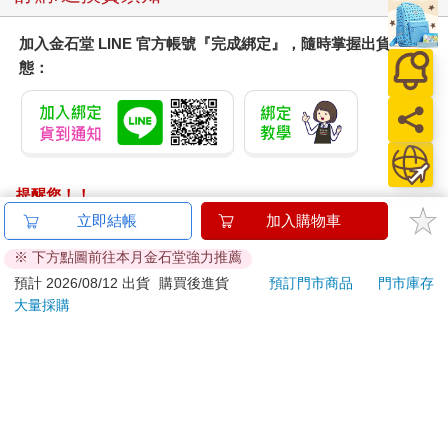
入墨水中，接著似乎略微遲疑了一下（腸胃突然感到一陣抽搐，
畢竟在紙上留下記號是意義重大之舉），他笨拙地寫了幾個小字
加入金石堂 LINE 官方帳號『完成綁定』，隨時掌握出貨動
──「一九八四年，四月四日」。
態：
他往後靠了靠身子，心中升起一股強烈的無力感。首先，他沒有
把握今年是否為一九八四年。但應該相差不遠，因為他十分肯定
自己是三十九歲，也記得自己出生於一九四四或一九四五年──如
今對任何人來說，要想判斷出一個誤差僅一、兩年的日期，幾乎
不太可能。
提醒您！！
金石堂及銀行均不會請您操作ATM! 如接獲電話要求您前往
立即結帳
加入購物車
此時他又想，日記寫了要給誰看？給未來，給子孫後代吧。頁面
ATM提款機，請不要聽從指示，以免受騙上當！
上那個不可靠的日期在他心裡盤桓了一會兒，隨後，新語中「雙
※ 下方點圖前往本月金石堂強力推薦
重思想」這個字猛然浮現。這是他第一次真正意識到自己所進行
退換貨須知：
預計 2026/08/12 出貨
購買後進貨
預訂門市商品
門市庫存
的事情有多麼困難──你該如何與未來溝通？本質上就不可能行得
大量採購
**提醒您，鑑賞期不等於試用期，退回商品須為全新狀態**
通。假設未來與現在的環境相似，這種狀況下，自己的觀點也只
依據「消費者保護法」第19條及行政院消費者保護處公告之
會被忽略：然而如果未來的局面與現在完全不同，自己眼前的困
「通訊交易解除權合理例外情事適用準則」，以下商品購買
境便顯得毫無意義。
後，除商品本身有瑕疵外，將不提供7天的猶豫期：
易於腐敗、保存期限較短或解約時即將逾期。（如：生
他呆坐良久，雙眼盯著空白的書頁。顯示幕早已改成播放刺耳的
軍樂曲。怪異的是，他看起來不僅喪失表達能力，也忘記原本想
鮮食品）
說的內容是什麼。為了這一刻，溫斯頓可是準備了好幾週，從沒