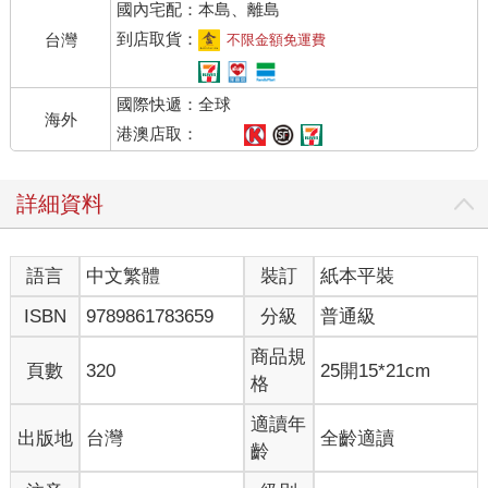
國內宅配：本島、離島
樓，電梯正對面都張貼著同一幅海報，那張巨臉始終注視著你，
圖片中那雙眼睛，給人一種無論身在何處都擺脫不了的壓迫感；
到店取貨：
台灣
不限金額免運費
「老大哥正看著你」──底下有行文字如是說。
國際快遞：全球
公寓裡傳來一道圓潤的聲音，唸著一連串與生鐵產量有關的數
海外
字。那聲音來自一塊嵌在右邊牆面、彷若霧面鏡的橢圓形金屬飾
港澳店取：
板。溫斯頓轉動某個開關，聲音立刻減弱但仍能聽見。這個叫做
「顯示幕」的裝置，音量可以調低，但無法完全關閉。他走近窗
詳細資料
戶，玻璃中映出一個身材瘦小的男子，身上穿著黨發給的制服，
這套藍色工作褲裝使他看起來更加孱弱。他的髮色很淺，臉色紅
潤，皮膚在廉價肥皂、鈍澀剃刀，以及不久前才剛遠離的冷冽冬
語言
中文繁體
裝訂
紙本平裝
季摧殘下，略顯粗糙。
ISBN
9789861783659
分級
普通級
即便隔著緊閉的玻璃窗，光看也能感受到外面世界的寒意。街底
有幾個小氣旋揚起了塵土，一些廢紙碎屑被捲拋至半空中飛舞。
商品規
頁數
320
25開15*21cm
儘管此時陽光耀眼、天空湛藍，但除了四處張貼的海報，所有事
格
物無不顯得蒼白枯淡。蓄著黑色鬍鬚的那張臉從各個角落的制高
點往下俯視；近一點看，對街房子的正面就有一幅海報──「老大
適讀年
出版地
台灣
全齡適讀
哥正看著你」，它的標題如此說明，那深邃的雙眸直視著溫斯頓
齡
的眼睛。街道上另有一張被扯破一角的海報，讓風勢鼓動得不斷