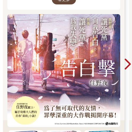
「重啟」小說！我想要，讓死黨向我告白。然
區轄內第一大城，在大洋國所有行政區當中人口數量排行第三。
後，讓死黨為我失戀。
他試圖從腦海擠出一些兒時記憶，回想過去的倫敦是不是這副模
樣。那些伴隨著十九世紀頹圮房屋構成的景象，如粗大木材支撐
的側牆、厚紙板補釘的窗戶、鐵皮浪板鋪蓋的屋頂，以及東倒西
歪的花園圍籬等等，是否打從一開始便是如此？還有那些飄浮在
空氣中的石灰粉塵、瓦礫堆間到處冒出柳草的轟炸地點舊址，以
及遭到炸彈夷平的大面積空地上，那些雨後春筍般冒出的雞舍式
骯髒木造集合住宅呢？結果只是徒費精神，他什麼事也沒想起來
──除了一些浮光掠影，那些個背景空白、毫無意義的畫面，他的
童年不曾留下任何痕跡。至於真理部（「新語」稱之為「真
部」），則和視線所及的其他一切事物截然不同。它是一座外觀
白得發亮、高聳龐大的金字塔型鋼筋水泥建築，一層又一層向上
堆疊直達三百公尺高的天際。從溫斯頓所站位置正好可看見白色
外牆上寫的優雅字體，那是黨的三句口號──「戰爭即和平 自由
即奴役 無知即力量」。
據傳，真理部地表上的樓層共有三千個房間，地面下則有與之相
應的各分支單位。倫敦這附近另有三棟具備這等外觀與規模的建
築，相較之下，周遭房屋全都矮上一大截，但從溫斯頓所在的凱
旋大廈屋頂能同時看見這四棟建築。政府當局將所有機關組織切