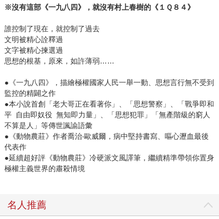
※沒有這部《一九八四》，就沒有村上春樹的《１Ｑ８４》
誰控制了現在，就控制了過去
文明被精心詮釋過
文字被精心揀選過
思想的根基，原來，如許薄弱……
●《一九八四》，描繪極權國家人民一舉一動、思想言行無不受到
監控的精闢之作
●本小說首創「老大哥正在看著你」、「思想警察」、「戰爭即和
平 自由即奴役 無知即力量」、「思想犯罪」「無產階級的窮人
不算是人」等傳世諷諭語彙
●《動物農莊》作者喬治‧歐威爾，病中堅持書寫、嘔心瀝血最後
代表作
●延續超好評《動物農莊》冷硬派文風譯筆，繼續精準帶領你置身
極權主義世界的肅殺情境
名人推薦