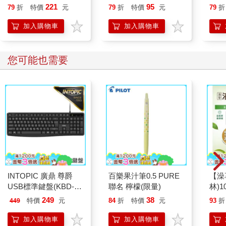
誰都
221
95
79
折
特價
元
79
折
特價
元
79
折
他的臉立刻漲紅，眼淚不住奪眶而出。這東西簡直跟硝酸沒兩
樣，更糟的是，吞嚥時，後腦杓活像被人拿棍棒重擊般劇烈疼
加入購物車
加入購物車
痛。過了一會兒，腹中燒灼感消退，眼前世界終於開始恢復光
明。他從一包擠得皺皺的凱旋牌香菸取出一根菸，用手指隨便的
夾著，結果不小心掉落在地。下一根菸就順手多了。他再度走回
您可能也需要
客廳，坐在顯示幕左邊的一張小桌子前。他從抽屜拿出一根筆
桿、一罐墨水和一本四開大的空白筆記簿，大理石花紋書皮，紅
色書脊，分量厚重。
不知為何，客廳這個顯示幕裝設的位置不太尋常，它並未依慣例
固定在方便監控整個室內空間的端牆上，而被安排在客廳長邊正
對窗戶的側牆。顯示幕旁的牆面有一塊凹處，可能是這戶公寓建
造之初預留下的書架空間，溫斯頓現在便窩伏於此。坐進這個凹
處，並儘量往背後牆壁蜷縮，就可避開顯示幕的監控範圍，但僅
限於影像，聲音當然還是會被聽見，不過只要待在目前位置，就
INTOPIC 廣鼎 尊爵
百樂果汁筆0.5 PURE
【澡
有暫時隱形的能力。這個房間的特殊格局，或多或少啟發了溫斯
USB標準鍵盤(KBD-
聯名 檸檬(限量)
林)1
頓此刻將要做的事。
109)
249
38
特價
元
84
折
特價
元
93
折
449
然而，一定程度上也和他從抽屜拿出的筆記簿有關。那是一本製
加入購物車
加入購物車
作精美的書冊，紙質滑順，有些許因歲月而泛黃的痕跡，此類紙