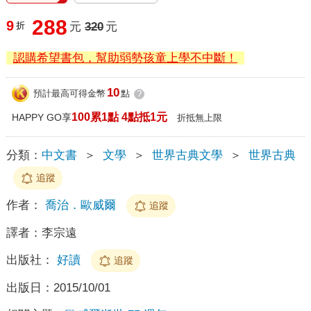
288
9
折
元
320
元
認購希望書包，幫助弱勢孩童上學不中斷！
10
預計最高可得金幣
點
?
100累1點 4點抵1元
HAPPY GO享
折抵無上限
分類：
中文書
＞
文學
＞
世界古典文學
＞
世界古典
追蹤
作者：
喬治．歐威爾
追蹤
譯者：
李宗遠
出版社：
好讀
追蹤
出版日：
2015/10/01