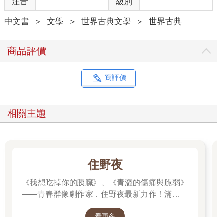
注音
級別
翻飛，只看見底下「英社」兩個字忽隱忽現。遠方有架直升機在
屋頂之間漂移，像隻青蠅般盤旋了好一陣，隨即劃出一道弧線迅
中文書
＞
文學
＞
世界古典文學
＞
世界古典
速離去──從窗外窺視人民日常生活，那是民警的例行巡邏任務，
但這種巡邏不需要擔心，真正該擔心的是思想警察。
商品評價
溫斯頓背後的顯示幕仍持續發出嘮叨的聲音，播報著有關生鐵及
三年計畫第九次進度超前的事。顯示幕具備接收與傳送訊息的能
力，溫斯頓只要製造出任何比悄悄話音量稍大一些的聲響，便躲
寫評價
不過它的擷取；更可怕的是，如果他待在橢圓形金屬飾板偵測影
像的範圍內，不只是聲音，就連一舉一動都無所遁形。當然，你
不可能知道自己是否隨時遭到監視，思想警察究竟多頻繁的利用
相關主題
任何系統切入任何私人線路，除了猜測無從得知。就算他們隨時
隨地監視著每個人，也不是什麼難以想像的事。無論如何，只要
他們認為必要，就可以恣意進出你的線路。你必須習慣這種生活
（並讓習慣變成本能），永遠假設自己發出的任何聲音都會被竊
聽，除非在黑暗中，否則一切行動皆受到嚴密審視。
住野夜
《我想吃掉你的胰臟》、《青澀的傷痛與脆弱》
溫斯頓始終背對著顯示幕，此作法較為保險，儘管他很明白，即
便是背影也可能洩漏某些思緒。他工作的地點就在一公里外的真
——青春群像劇作家．住野夜最新力作！滿是錯
理部，那是棟巨大的白色建築，矗立在污濁的地表城市景觀之
誤的「告白大作戰」，屬於幼稚大人們的青春
上。對此，他感到某種模糊的厭惡──這裡是倫敦，一號航空起降
看更多