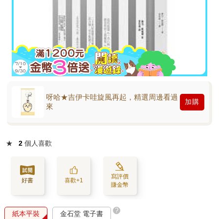
呀哈★吉伊卡哇旋風再起，精選周邊看過
加購
來
★
2
個人喜歡
寫評價
好書
喜歡+1
賺金幣
?
紙本平裝
金石堂 電子書