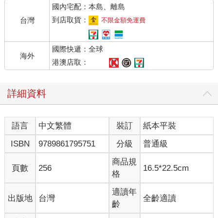
國內宅配：本島、離島
住的小屋。
沙斯塔對於他家南邊的地區完全不感興趣，因為他曾經跟厄西西
到店取貨：
台灣
不限金額免運費
到村子裡去過一、兩次，他曉得那兒根本沒什麼好玩的。在村子
裡只會碰到一些跟他父親差不多的男人—身穿骯髒長袍，腳踏開
國際快遞：全球
口木鞋，纏著頭巾，留著鬍子，老愛慢吞吞地聊一些無聊的話
海外
題。但他對於北方的一切，卻非常感興趣，因為從來沒人去過那
港澳店取：
裡，而父親也不准他一個人去那裡。每當他坐在門前補魚網，身
邊沒人的時候，他常常會滿懷渴望地望著北方。但除了一座青草
詳細資料
遍布的翠綠山丘屏障，和山後那片點綴著幾隻飛鳥的寬闊天空之
外，根本什麼也瞧不見。
有時候，若是厄西西在他旁邊，沙斯塔就會問：「我的父親啊，
語言
中文繁體
裝訂
紙本平裝
山丘後面到底是什麼樣的地方？」漁夫若是心情很糟的話，就會
狠狠甩沙斯塔幾個耳光，叫他好好專心工作。若是碰到他心情不
ISBN
9789861795751
分級
普通級
錯的時候，他就會說：「我的兒子啊，千萬別被這些無用的問題
吸引分了心。有位詩人說過：『勤奮為成功之本，那些只會空想
商品規
頁數
256
16.5*22.5cm
的人，好比駕著一艘華而不實的大船，駛向危險的貧窮暗
格
礁。』」
沙斯塔認為山丘後必然藏了一個父親不想讓他知道的美好祕密。
適讀年
出版地
台灣
全齡適讀
但事實上，漁夫之所以會這麼說，只是因為他自己根本對北方一
齡
無所知，而且也懶得去理會。他是一個非常實際的人。