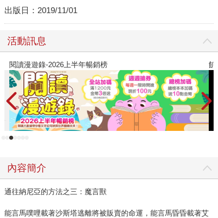
出版日：
2019/11/01
活動訊息
閱讀漫遊錄-2026上半年暢銷榜
飢
內容簡介
通往納尼亞的方法之三：魔言獸
能言馬噗哩載著沙斯塔逃離將被販賣的命運，能言馬昏昏載著艾