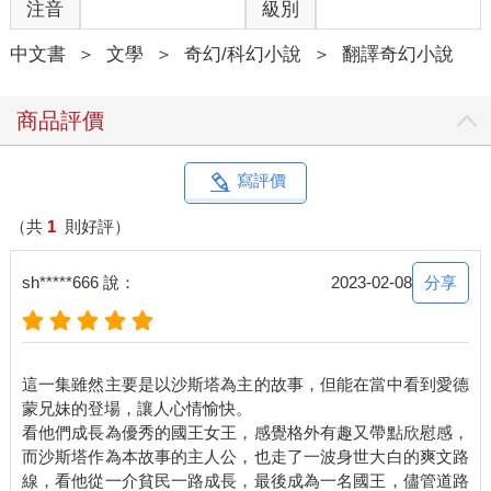
注音
級別
有一天，有個來自南方的陌生人出現在他們面前，沙斯塔從來沒
看過像他這樣的人。他騎著一匹身上布滿圓點的健壯駿馬，馬鬃
中文書
＞
文學
＞
奇幻/科幻小說
＞
翻譯奇幻小說
和尾巴梳理得柔順，隨風飄揚，馬鐙和韁繩上全都鑲了銀。他身
上穿了一件鎖子甲戰袍，在他那絲質的頭巾中央，冒出了一根盔
甲的尖刺。他腰間繫著一把偃月彎刀，背上帶著一面綴滿黃銅雕
商品評價
飾的圓形盾牌，右手握著一根長矛。他的面孔黑黝黝的，但沙斯
塔一點也不覺得奇怪，因為卡羅門王國的人全都是這副模樣；令
他感到驚訝的是，這個男人的鬍子捲捲的，染成了猩紅色，而且
寫評價
還抹了香油，顯得光澤閃亮。厄西西一看到那個陌生人手臂上的
金環，就知道他必然是一位「大公」，一名高高在上的貴族，於
（共
1
則好評）
是連忙跪下來向這位「大公」磕頭，頭低得連鬍子都碰到地了，
並急忙打手勢要沙斯塔也一起跪下。
分享
sh*****666 說：
2023-02-08
這個陌生人要求晚上在他們家過夜，漁夫自然不敢拒絕。他們把
家裡所有最好的食物全都拿出來款待「大公」（但他卻不怎麼賞
光），而沙斯塔就跟每次家裡有訪客時一樣，拿了一大塊麵包，
轉身走出小屋。每次遇到這種情況時，他通常都會到小茅屋裡去
這一集雖然主要是以沙斯塔為主的故事，但能在當中看到愛德
跟驢子一起睡。但現在要睡還太早，而且從來沒人教過沙斯塔，
蒙兄妹的登場，讓人心情愉快。
躲在門後偷聽別人談話是不對的事，於是他索性坐了下來，把耳
看他們成長為優秀的國王女王，感覺格外有趣又帶點欣慰感，
朵貼到小木屋牆上縫隙，聽這兩個大人到底在說些什麼。而這就
而沙斯塔作為本故事的主人公，也走了一波身世大白的爽文路
是他所聽到的內容：
線，看他從一介貧民一路成長，最後成為一名國王，儘管道路