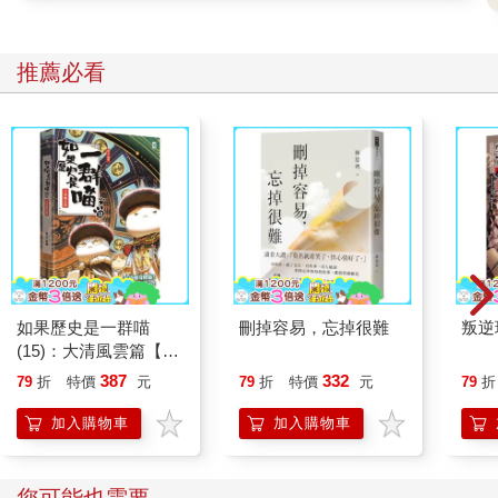
還是像貓抓老鼠那樣，先玩上一陣子再痛下殺手，
他甚至還想到，被獅子咬死不知道會有多痛哩。
推薦必看
第二天快到中午的時候，沙斯塔是被一個舔他臉的熱熱軟軟的東
西給驚醒的。他張開眼睛，看到一張長長的馬臉，而牠的鼻子和
嘴唇都快貼到他臉上去了。他這才想起昨晚種種驚險刺激的遭
遇，於是連忙坐了起來。但他才動了一下，就忍不出發出一聲呻
吟。
「噢，噗哩，」他喘著氣說，「好痛喔。我全身都在發疼，根本
動不了。」
「早安，小傢伙，」噗哩說，「恐怕你會覺得肌肉有些痠痛。但
不會是摔傷。你也不過摔了十來次左右，而且全都是跌到又厚又
軟的美麗草地上，摔到上面簡直是種享受哩。唯一摔得最嚴重的
如果歷史是一群喵
刪掉容易，忘掉很難
叛逆
那次，也只是掉到一叢金雀花灌木上。絕不是摔傷，剛學騎馬，
(15)：大清風雲篇【萌
難免會吃些苦頭。要不要吃點早餐？我已經吃飽了。」
貓漫畫學歷史】
「去他的早餐，去他的一切，」沙斯塔說，「我告訴你，我根本
387
332
79
折
特價
元
79
折
特價
元
79
折
就動不了。」但馬兒用鼻子頂他，並伸出一隻馬蹄輕輕推他，逼
加入購物車
加入購物車
得他不得不站了起來。他望了望四周，這才看清周遭的環境。他
們背後有一小叢矮樹林。前方是一大片點綴著白色野花，向下通
往懸崖邊緣的草坡。在懸崖下方是一片汪洋，但距離他們十分遙