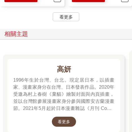
靠他養哩！就算你是個『大公』，也不能這樣欺負我這個灰鬍子
老頭啊。我要七十。」
聽到這裡，沙斯塔就站起來，躡手躡腳地走開了。他已經聽夠
看更多
了，他經常聽到村子裡的人討價還價，所以他很清楚這是怎麼回
事。沙斯塔相當確定，厄西西將會以比十五枚新月幣多，但比七
相關主題
十枚少的價錢把他賣掉，但他和「大公」得花上好幾個鐘頭才能
達成協議。
你若是以為，沙斯塔現在的心情，就跟我們偷聽到父母打算把我
們賣去當奴隸的感覺差不多，那你就錯了。首先呢，他目前的生
活其實沒比奴隸好多少；在他看來，這位騎著駿馬，看起來派頭
十足的陌生人，說不定會比厄西西仁慈一些。另外，剛才他聽到
高妍
自己居然是厄西西在一艘小船上撿來的，心裡雖然十分激動，但
同時也有一種鬆了一口氣的感覺。他常常會感到有些良心不安，
1996年生於台灣、台北。現定居日本，以插畫
因為他過去不論多麼努力，就是死都沒辦法真心去愛這個漁夫，
家、漫畫家身分在台灣、日本發表作品。2020年
而他知道，一個好男孩應該深愛自己的父親。現在他已曉得，他
受邀為村上春樹《棄貓》繪製封面與內頁插畫，
跟厄西西顯然沒半點兒血緣關係。這使他終於卸下了心裡的重
並以台灣館參展漫畫家身分參與國際安古蘭漫畫
擔。「哎呀，我有可能是任何人呢！」他心想，「我說不定是某
節。2021年5月起於日本漫畫雜誌《月刊 Comic
位『大公』的兒子—或是太洛帝（願吾皇萬壽無疆）的兒子—甚
Beam》初次連載作品《綠之歌-收集群風-》，並
至還可能是神的兒子咧！」
看更多
於2022年5月於台日同步發行單行本，爾後獲得
他就這樣站在小屋前的草地上胡思亂想。暮色迅速落下，天空已
日本「這本漫畫真厲害2023」、THE BEST
出現了一、兩顆星星，但西方的落日尚未完全失去蹤影。陌生人