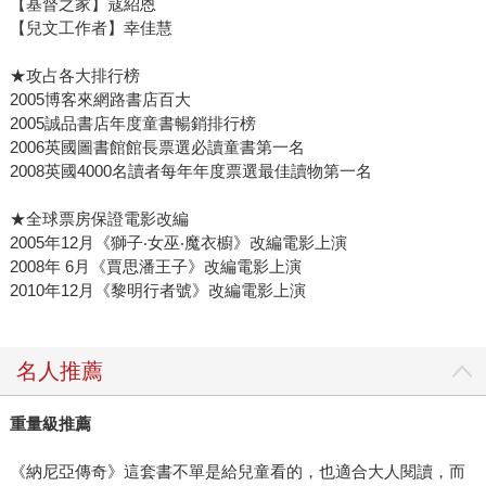
【基督之家】寇紹恩
【兒文工作者】幸佳慧
★攻占各大排行榜
2005博客來網路書店百大
2005誠品書店年度童書暢銷排行榜
2006英國圖書館館長票選必讀童書第一名
2008英國4000名讀者每年年度票選最佳讀物第一名
★全球票房保證電影改編
2005年12月《獅子‧女巫‧魔衣櫥》改編電影上演
2008年 6月《賈思潘王子》改編電影上演
2010年12月《黎明行者號》改編電影上演
名人推薦
重量級推薦
《納尼亞傳奇》這套書不單是給兒童看的，也適合大人閱讀，而