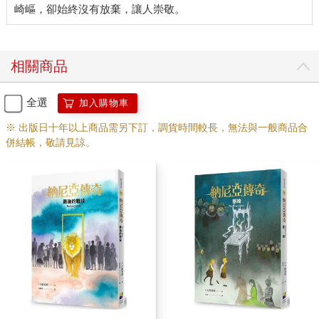
「好了，我的主人啊，」大公說，「我想要向你買那個男孩。」
「大人哪，」漁夫答道，（沙斯塔一聽到他那種甜膩奉承的語
氣，就知道他說話時臉上八成露出一副貪婪的神情，）「您的僕
人窮是窮，但不管再高的價錢，也不能引誘他把自己唯一的親骨
肉賣去當奴隸是吧？有位詩人不是說過：『血濃於水，親情勝過
相關商品
麵包，子孫比紅玉更加珍貴』嗎？」
「就算是吧，」客人冷淡地答道，「但另外還有位詩人似乎是這
全選
加入購物車
麼說的：『給臉不要臉，惡意欺瞞智者的賤狗，就等於是敬酒不
吃吃罰酒。』你那張老臭嘴少在那邊滿口謊言了。這個男孩分明
※ 出版日十年以上商品需另下訂，調貨時間較長，無法與一般商品合
就不是你的兒子，你的臉跟我的臉一樣黑得跟煤炭似的，但這個
併結帳，敬請見諒。
男孩卻是金頭髮白皮膚，跟那些住在遙遠北方，雖可惡但的確長
得漂亮的蠻族，活脫一個德性。」
「有句話說得好，」漁夫答道，「兵來將擋，水來土掩，唯有慧
眼能攻破一切屏障！請您設身處地替我想一想，難纏的客人哪，
我窮得要命，根本沒錢討老婆，自然也沒生下一男半女。但就在
偉大的『太洛帝』（願吾皇萬壽無疆）開始治理天下，以其偉大
的政策造福蒼生的同一年，在一個月圓的夜晚，神明一時興起奪
去了我的睡意。於是我爬下床，走出這棟簡陋的小屋，到海灘上
去欣賞一下大海和月色，呼吸幾口清涼的空氣，好讓自己感覺清
爽一些。過了一會兒，我突然聽到一陣古怪的聲音，就好像是海
面上有人正划槳朝我划過來似的，接著又響起一聲微弱的哭聲。