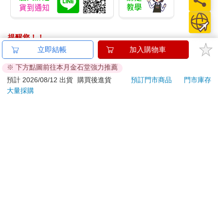
稽唷！」
「才不會呢。」噗哩說。但接著他就突然翻過來，抬起頭來，輕
輕喘著氣，緊盯著沙斯塔。
提醒您！！
「這樣看起來真的很滑稽嗎？」他的語氣顯得相當不安。
「是啊，滑稽死了，」沙斯塔答道，「但這有什麼關係？」
金石堂及銀行均不會請您操作ATM! 如接獲電話要求您前往
立即結帳
加入購物車
「你有沒有想過，」噗哩說，「會說話的馬兒說不定從來都不做
ATM提款機，請不要聽從指示，以免受騙上當！
※ 下方點圖前往本月金石堂強力推薦
這種事—這會不會是我跟那些啞巴笨馬學來的愚蠢小丑把戲？要
退換貨須知：
預計 2026/08/12 出貨
購買後進貨
預訂門市商品
門市庫存
是等我回到納尼亞王國，結果卻發現自己染上了許多低級的壞習
大量採購
慣，那不是很糟糕嗎？你覺得怎麼樣，沙斯塔？跟我說實話。別
**提醒您，鑑賞期不等於試用期，退回商品須為全新狀態**
怕傷害我的感情。你覺得那些真正自由的馬兒—那些會說話的馬
依據「消費者保護法」第19條及行政院消費者保護處公告之
兒—會在地上打滾嗎？」
「通訊交易解除權合理例外情事適用準則」，以下商品購買
「這我怎麼會曉得？再說，我要是你的話，我才沒空去擔心這些
後，除商品本身有瑕疵外，將不提供7天的猶豫期：
事呢。我們得先趕到那兒才行呀。你到底知不知道路啊？」
易於腐敗、保存期限較短或解約時即將逾期。（如：生
「我知道怎麼去太息邦。在那之後就是一片沙漠。喔，我們會有
鮮食品）
辦法穿越沙漠的，不要擔心。為什麼呢？因為那時候我們就可以
依消費者要求所為之客製化給付。（客製化商品）
看到北方的山巒了啊。你想想看，我們就要去納尼亞和北方了
報紙、期刊或雜誌。（含MOOK、外文雜誌）
耶！沒有任何事物能擋得了我們。要是能夠順利通過太息邦，我
經消費者拆封之影音商品或電腦軟體。
可就大大鬆了一口氣。我們兩個還是離城市遠一點比較安全。」
非以有形媒介提供之數位內容或一經提供即為完成之線
「我們不能避開它嗎？」
上服務，經消費者事先同意始提供。（如：電子書、電
「可以是可以，但那得往內陸的方向繞很大一段路，這樣我們就