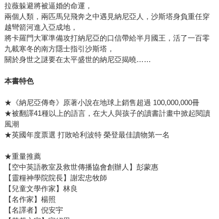
拉薇躲避將被逼婚的命運，
兩個人類，兩匹馬兒飛奔之中遇見納尼亞人，沙斯塔身負重任穿
越彎箭河進入亞成地，
將卡羅門大軍準備攻打納尼亞的口信帶給半月國王，活了一百零
九載寒冬的南方隱士指引沙斯塔，
關於身世之謎要在太平盛世的納尼亞揭曉……
本書特色
★《納尼亞傳奇》原著小說在地球上銷售超過 100,000,000冊
★被翻譯41種以上的語言，在大人與孩子的讀書計畫中掀起閱讀
風潮
★英國年度票選 打敗哈利波特 榮登最佳讀物第一名
★重量推薦
【空中英語教室及救世傳播協會創辦人】彭蒙惠
【靈糧神學院院長】謝宏忠牧師
【兒童文學作家】林良
【名作家】楊照
【名譯者】倪安宇