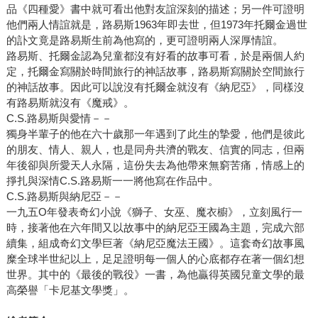
品《四種愛》書中就可看出他對友誼深刻的描述；另一件可證明
他們兩人情誼就是，路易斯1963年即去世，但1973年托爾金過世
的訃文竟是路易斯生前為他寫的，更可證明兩人深厚情誼。
路易斯、托爾金認為兒童都沒有好看的故事可看，於是兩個人約
定，托爾金寫關於時間旅行的神話故事，路易斯寫關於空間旅行
的神話故事。因此可以說沒有托爾金就沒有《納尼亞》，同樣沒
有路易斯就沒有《魔戒》。
C.S.路易斯與愛情－－
獨身半輩子的他在六十歲那一年遇到了此生的摯愛，他們是彼此
的朋友、情人、親人，也是同舟共濟的戰友、信實的同志，但兩
年後卻與所愛天人永隔，這份失去為他帶來無窮苦痛，情感上的
掙扎與深情C.S.路易斯一一將他寫在作品中。
C.S.路易斯與納尼亞－－
一九五O年發表奇幻小說《獅子、女巫、魔衣櫥》，立刻風行一
時，接著他在六年間又以故事中的納尼亞王國為主題，完成六部
續集，組成奇幻文學巨著《納尼亞魔法王國》。這套奇幻故事風
糜全球半世紀以上，足足證明每一個人的心底都存在著一個幻想
世界。其中的《最後的戰役》一書，為他贏得英國兒童文學的最
高榮譽「卡尼基文學獎」。