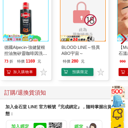
棵樹上，開始吃肉餡餅，噗哩為了陪他，也低頭再多嚼了幾口青
草。
「用這些錢算不算是偷東西啊？」沙斯塔問道。
「喔，」塞了滿嘴青草的馬兒抬起頭來說，「我可從來沒想到這
一點。一匹會說話的自由馬兒，當然是不能去偷東西。但我想這
應該沒什麼關係啦。我們可是困在敵國的囚犯和俘虜耶。那些錢
全都是他們搶來的戰利品和贓物。何況，我們要是沒錢的話，要
德國Alpecin-強健髮根
BLOOD LINE～怪異
【Mu
到哪兒去替你找東西吃啊？我想你就跟所有人類一樣，絕對不肯
控油無矽靈咖啡因洗髮
ABO宇宙～
石溫
吃青草燕麥這些自然食物對吧？」
凝露375ml/瓶-C1強健
1169
280
73
折
特價
元
特價
元
990
「這些東西我不能吃呀。」
髮根(護髮洗髮精/男士
「有沒有試過？」
調理頭皮洗髮液/0矽靈
加入購物車
預購限定
「有，我試過。就是吞不下去。你要是我的話，一定也吞不下去
滋潤洗頭髮水/一般髮
的。」
質適用)
「你們人類這種小動物還真是麻煩咧。」噗哩做出評論。
訂購/退換貨須知
等沙斯塔吃完早餐（他這輩子從來沒吃過這麼好吃的東西），噗
哩開口說：「在裝上馬鞍前，我想先在草地上好好打個滾，」他
說做就做，「真舒服，真是舒服死了，」他說，用背在草地上磨
加入金石堂 LINE 官方帳號『完成綁定』，隨時掌握出貨動
蹭，四腳在空中亂踢亂蹬，「你也來滾一下嘛，沙斯塔，」他噴
態：
著鼻息說，「這是最佳的提神妙方。」
但沙斯塔卻忽然放聲大笑說：「你四腳朝天的樣子，看起來好滑