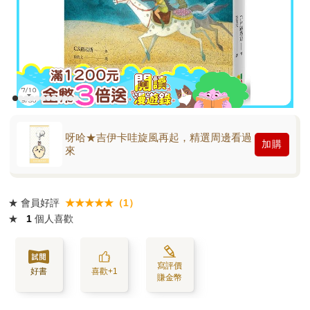
呀哈★吉伊卡哇旋風再起，精選周邊看過
加購
來
★
會員好評
★★★★★（1）
★
1
個人喜歡
寫評價
好書
喜歡+1
賺金幣