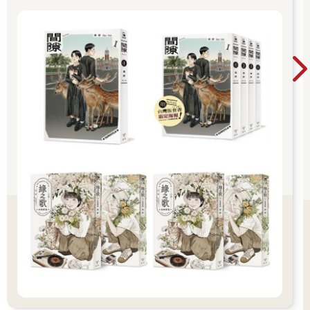
MANGA 2023入選、台灣金漫獎年度漫畫獎入圍
的馬兒就站在離他不遠處，拴在驢舍牆上的鐵環上，正忙著低頭
等肯定。2023年4月起再度於《月刊 Comic
吃青草。沙斯塔慢慢踱到牠身邊，輕拍牠的脖子。牠繼續專心嚼
Beam》連載新作《間隙》。
牠的青草，根本懶得理他。
沙斯塔腦袋裡閃過另一個念頭。「不曉得那個『大公』是個什麼
樣的人，」他自言自語，「要是他人很好的話，那就太棒啦。有
些大領主家裡的奴隸，根本就沒事可做。他們穿得漂漂亮亮的，
每天都有肉吃。說不定他會帶我去打仗，結果我在戰場上救了他
的命，然後他就放我自由，還收我為養子，賜給我一座宮殿、一
輛戰車和一副盔甲。可是他也有可能是個既凶惡又殘忍的人。他
說不定會逼我戴上手銬腳鐐，到田裡去做苦工。我真希望能曉得
他到底是個什麼樣的人。我要怎樣才能曉得呢？我想這匹馬兒一
定知道，要是牠能告訴我就好了。」
馬兒抬起頭來。沙斯塔撫摸牠那如絲緞般光滑的鼻頭，說：「我
真希望你會說話，老兄。」
他在那一瞬間還以為自己是在做夢，因為他聽到那匹馬兒用一種
細微，卻十分清楚的聲音答道：「我是會說話呀。」
路上的奇遇
他開始胡思亂想，揣測獅子殺戮時究竟是立刻一咬奪命，