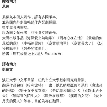
繪者簡介
恩佐
累積九本個人著作，譯有多國版本。
並為國內外多位暢銷作家配製插圖。
曾受邀各國書展。
現為圖文創作者，並投身立體創作。
大田出版作品《海豚愛上熱咖啡》《因為心在左邊》《最遠的你
最近的我》《幸福練習簿》《寂寞很簡單》《寂寞長大了》《妖
怪模範生》《阿夢的故事》。
臉書：斯瓦梭德 恩佐/泥人 Enzuo’s Art
譯者簡介
彭倩文
淡江大學中文系畢業，紐約市立大學戲劇研究所肄業。
翻譯作品包括《哈利波特》一書，以及納尼亞傳奇系列《魔法師
的外甥》《獅子女巫魔衣櫥》《奇幻馬和傳說》及《別跟山過不
去》《黑獄來的陌生人》《歐洲在發酵》《漢娜的女兒》《愛上
月亮的男人》等書，目前為專任翻譯。