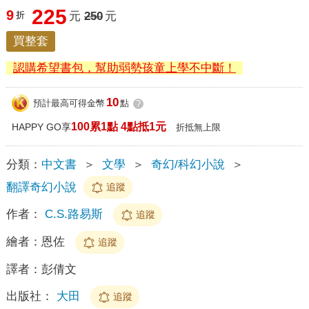
225
9
折
元
250
元
買整套
認購希望書包，幫助弱勢孩童上學不中斷！
10
預計最高可得金幣
點
?
100累1點 4點抵1元
HAPPY GO享
折抵無上限
分類：
中文書
＞
文學
＞
奇幻/科幻小說
＞
翻譯奇幻小說
追蹤
作者：
C.S.路易斯
追蹤
繪者：
恩佐
追蹤
譯者：
彭倩文
出版社：
大田
追蹤