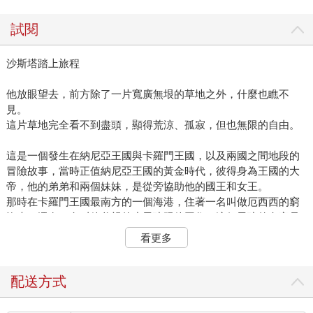
試閱
沙斯塔踏上旅程
他放眼望去，前方除了一片寬廣無垠的草地之外，什麼也瞧不
見。
這片草地完全看不到盡頭，顯得荒涼、孤寂，但也無限的自由。
這是一個發生在納尼亞王國與卡羅門王國，以及兩國之間地段的
冒險故事，當時正值納尼亞王國的黃金時代，彼得身為王國的大
帝，他的弟弟和兩個妹妹，是從旁協助他的國王和女王。
那時在卡羅門王國最南方的一個海港，住著一名叫做厄西西的窮
漁夫，還有一名叫他父親的小男孩跟他同住。這個男孩的名字是
沙斯塔。厄西西大多是在清晨駕船出海捕魚，到了下午，就替他
看更多
的驢子套上運貨車，把魚裝進車裡，到南邊一哩外的村子去賣
魚。要是魚賣得不錯，那麼他回家時脾氣就會變得相當好，也不
會找沙斯塔麻煩，但要是生意很差的話，就會故意挑沙斯塔的毛
配送方式
病，說不定還會動粗。要挑沙斯塔的毛病很簡單，因為他總是有
一大堆工作要做：他得清洗修補魚網、煮晚餐、打掃他們兩人居