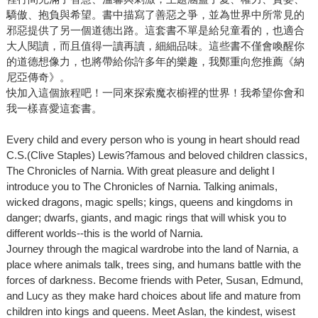
驕傲、抱負與希望。書中描寫了善惡之爭，並為世界中所常見的
邪惡提供了另一個道德出路。這套書不單是給兒童看的，也適合
大人閱讀，而且值得一讀再讀，細細品味。這些書不僅會喚醒你
的道德想像力，也將帶給你許多年的樂趣，我鄭重向您推薦《納
尼亞傳奇》。
快加入這個旅程吧！一同來探索魔衣櫥裡的世界！我希望你會和
我一樣喜愛這套書。
Every child and every person who is young in heart should read
C.S.(Clive Staples) Lewis?famous and beloved children classics,
The Chronicles of Narnia. With great pleasure and delight I
introduce you to The Chronicles of Narnia. Talking animals,
wicked dragons, magic spells; kings, queens and kingdoms in
danger; dwarfs, giants, and magic rings that will whisk you to
different worlds--this is the world of Narnia.
Journey through the magical wardrobe into the land of Narnia, a
place where animals talk, trees sing, and humans battle with the
forces of darkness. Become friends with Peter, Susan, Edmund,
and Lucy as they make hard choices about life and mature from
children into kings and queens. Meet Aslan, the kindest, wisest