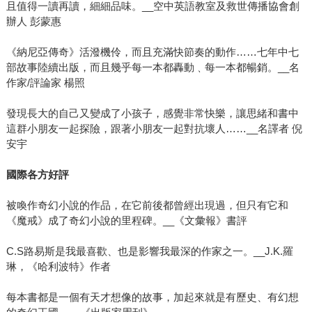
且值得一讀再讀，細細品味。__空中英語教室及救世傳播協會創
辦人 彭蒙惠
《納尼亞傳奇》活潑機伶，而且充滿快節奏的動作……七年中七
部故事陸續出版，而且幾乎每一本都轟動﹑每一本都暢銷。__名
作家/評論家 楊照
發現長大的自己又變成了小孩子，感覺非常快樂，讓思緒和書中
這群小朋友一起探險，跟著小朋友一起對抗壞人……__名譯者 倪
安宇
國際各方好評
被喚作奇幻小說的作品，在它前後都曾經出現過，但只有它和
《魔戒》成了奇幻小說的里程碑。__《文彙報》書評
C.S路易斯是我最喜歡、也是影響我最深的作家之一。__J.K.羅
琳，《哈利波特》作者
每本書都是一個有天才想像的故事，加起來就是有歷史、有幻想