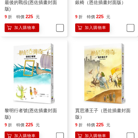
最後的戰役(恩佐插畫封面
銀椅（恩佐插畫封面版）
沒過多久，潮水就把一艘小船沖到了岸邊，船上只有一個餓成皮
版)
包骨的男人屍體，好像才剛死沒多久（因為屍體摸起來還溫溫
225
225
9
折
特價
元
9
折
特價
元
的），另外還有一個空水壺，和一個活生生的小孩。『想也知
道，』我心裡暗忖，『這些不幸的人是從一艘撞毀的大船上逃出
加入購物車
加入購物車
來的，但由於神明的旨意，大人為了保全孩子的性命，只得讓自
己挨餓，最後終於在看到陸地的那一刻氣絕身亡。』於是我又想
到，扶弱濟貧的人必然能夠得到神明的獎賞，同時我也不禁動了
惻隱之心（您的僕人心腸軟得很哪）……」
「得了，少在那邊多說廢話，往自己臉上貼金了，」大公硬生生
打斷他的話，「我知道你後來把孩子抱回家—不過誰都可以看
出，他為你做的苦工，至少可以抵得上十倍的養育費用。快點告
訴我，到底要多少錢才肯賣掉他，我已經懶得再聽你囉嗦了。」
「大人真是明察秋毫呀，」厄西西答道，「看得出這孩子把我伺
候得無微不至，他對我來說可真是個無價之寶哩。所以呢，我們
在談價碼的時候，得把這一點也列入考慮。因為我若是賣掉這個
孩子，就一定得再花錢去買個人，或是雇個傭工來接替他的工
黎明行者號(恩佐插畫封面
賈思潘王子（恩佐插畫封面
作。」
版)
版）
「我出十五枚新月幣。」大公說。
225
225
9
折
特價
元
9
折
特價
元
「十五！」厄西西用一種半是哭泣、半是尖叫的聲音喊道，「十
五！用這麼點兒錢，就想買走我的心肝寶貝，我老了以後還指望
加入購物車
加入購物車