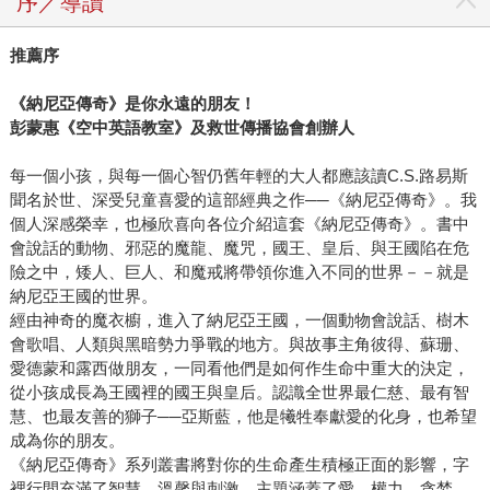
序／導讀
推薦序
《納尼亞傳奇》是你永遠的朋友！
彭蒙惠《空中英語教室》及救世傳播協會創辦人
每一個小孩，與每一個心智仍舊年輕的大人都應該讀C.S.路易斯
聞名於世、深受兒童喜愛的這部經典之作──《納尼亞傳奇》。我
個人深感榮幸，也極欣喜向各位介紹這套《納尼亞傳奇》。書中
會說話的動物、邪惡的魔龍、魔咒，國王、皇后、與王國陷在危
險之中，矮人、巨人、和魔戒將帶領你進入不同的世界－－就是
納尼亞王國的世界。
經由神奇的魔衣櫥，進入了納尼亞王國，一個動物會說話、樹木
會歌唱、人類與黑暗勢力爭戰的地方。與故事主角彼得、蘇珊、
愛德蒙和露西做朋友，一同看他們是如何作生命中重大的決定，
從小孩成長為王國裡的國王與皇后。認識全世界最仁慈、最有智
慧、也最友善的獅子──亞斯藍，他是犧牲奉獻愛的化身，也希望
成為你的朋友。
《納尼亞傳奇》系列叢書將對你的生命產生積極正面的影響，字
裡行間充滿了智慧、溫馨與刺激，主題涵蓋了愛、權力、貪婪、