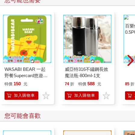
您可能也需要
遠，因此只能隱約聽見微弱的海浪聲。沙斯塔這輩子從來沒在這
麼高的地方看過海，也未見過如此浩瀚無垠的寬闊海面，而他連
做夢也想不到，海洋竟然可以呈現出如此豐富多變的色彩。他往
左右兩邊望去，全都是一片連綿不盡的海岸，海岬多得幾乎數不
清，你可以看到翻飛的白浪一波波地湧上礁岩，但距離太過遙
遠，因此完全聽不見一絲聲響。海鷗在天空盤旋飛舞，地上冒出
蒸騰的熱氣，這是個炎熱的晴天。但沙斯塔最先注意到的，卻是
這裡的空氣。剛開始他還搞不懂究竟有哪裡不太對勁，但想了一
會兒，他終於明白過來，這裡的空氣完全沒有半點兒魚腥味。當
然啦，自他有生以來，不論是在小屋裡，或是在門前補魚網，都
從來不曾擺脫過這樣的氣味。這種嶄新的空氣是如此清冽甜美，
WASABI BEAR 一起
威亞特316不鏽鋼長效
百樂
過去的生活似乎已被遠遠拋在背後，他在那一瞬間，完全忘了身
野餐Supercard悠遊卡-
魔法瓶-800ml-1支
0.5
上的瘀青和痠痛的肌肉，開口問道：
黃芥末熊【受託代銷】
萄(限
150
588
特價
元
74
折
特價
元
85
折
「對了，噗哩，你剛才不是說要我吃早餐嗎？」
「是呀，」噗哩答道，「我想你可以在鞍囊裡找到一些食物。就
加入購物車
加入購物車
在那兒，你昨晚把馬鞍掛在那棵樹上—或者該說是今天一大
早。」
他們檢查鞍囊，結果令他們十分滿意—一個只有一點點不新鮮的
您可能會喜歡
肉餡餅、一大堆無花果乾和綠乳酪、一小瓶酒，另外還有一些
錢；大約有四十枚新月幣，沙斯塔這輩子從來沒看過這麼多錢。
沙斯塔坐下來—他努力忍住疼痛，動作也十分小心—把背靠在一