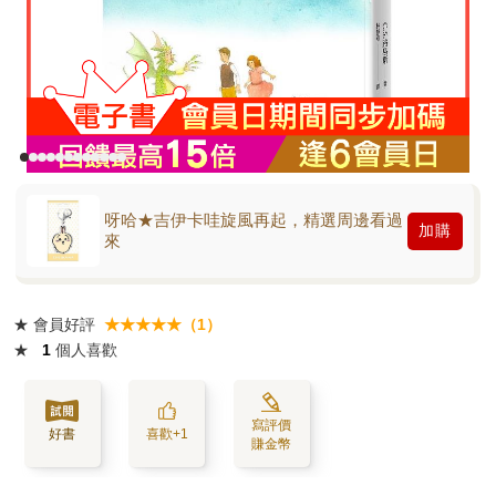
呀哈★吉伊卡哇旋風再起，精選周邊看過
加購
來
★
會員好評
★★★★★（1）
★
1
個人喜歡
寫評價
好書
喜歡+1
賺金幣