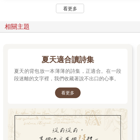
提。暈船是很痛苦的，要是我的珍貴果露還在就好了，我可以用
看更多
來醫治他。」
「它還在呀，」賈思潘說，「我都忘了這回事了，上次妳沒帶
相關主題
走，我想它這麼珍貴，就把它妥善收好—可是拿來治暈船，不是
太浪費了嗎？」
「只要一滴就好。」露西說。
暴風雨來襲
夏天適合讀詩集
剎那間，人人都變得十分忙碌。艙口以板條固定，
廚房的爐火熄滅，男人都爬到桅杆上把帆收起來。工作還沒結
夏天的背包放一本薄薄的詩集，正適合。在一段
束，暴風雨就來襲了。
段迷離的文字裡，我們收藏著說不出口的心事。
登陸三個星期之後，「黎明行者號」再度被拖離那羅港。大批群
看更多
眾聚集在港口邊觀看隆重盛大的歡送典禮。當賈思潘向寂島居民
發表告別演說，並向公爵和他的家人道別時，現場有歡呼聲，也
有依依不捨的淚水。但是當「黎明行者號」紫色的船帆無力地飄
蕩，船隻逐漸遠離港口，賈思潘的號角聲亦逐漸轉弱時，在場的
每一個人都沉默不語。最後船隻終於進入風中，船帆漲滿風鼓了
起來，拖船鬆開繩索，慢慢划回島上，海浪開始在「黎明行者
號」的船頭下翻滾，它又活過來了。沒有輪班的人下去休息，垂