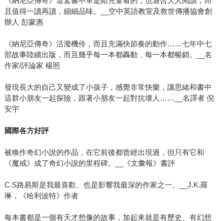
《納尼亞傳奇》這套書不單是給兒童看的，也適合大人閱讀，而
且值得一讀再讀，細細品味。__空中英語教室及救世傳播協會創
辦人 彭蒙惠
《納尼亞傳奇》活潑機伶，而且充滿快節奏的動作……七年中七
部故事陸續出版，而且幾乎每一本都轟動﹑每一本都暢銷。__名
作家/評論家 楊照
發現長大的自己又變成了小孩子，感覺非常快樂，讓思緒和書中
這群小朋友一起探險，跟著小朋友一起對抗壞人……__名譯者 倪
安宇
國際各方好評
被喚作奇幻小說的作品，在它前後都曾經出現過，但只有它和
《魔戒》成了奇幻小說的里程碑。__《文彙報》書評
C.S路易斯是我最喜歡、也是影響我最深的作家之一。__J.K.羅
琳，《哈利波特》作者
每本書都是一個有天才想像的故事，加起來就是有歷史、有幻想