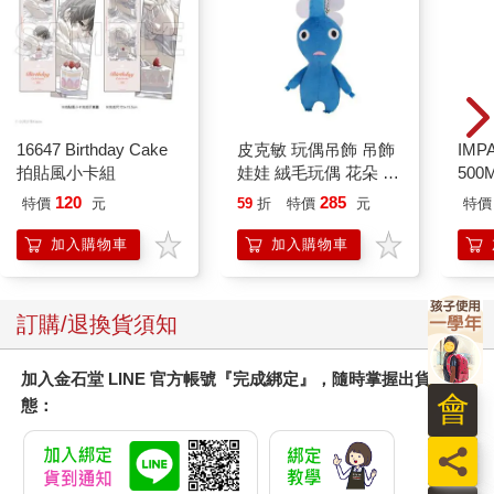
個苦力一樣工作。露西還塞給我一枝槳，說老脾氣很想幫忙，但
他實在太小了。她難道看不出那個小東西最愛出風頭嗎？她雖然
年紀小，起碼也應該具備這一點常識。今天這艘討厭的船終於平
穩下來了，太陽也出來了，我們都在討論下一步該怎麼辦。我們
的食物本來塞得滿滿的，現在只夠維持十六天（家禽都被沖進海
裡，就算沒有，暴風雨也把牠們嚇得無法生蛋）。最大的問題還
16647 Birthday Cake
皮克敏 玩偶吊飾 吊飾
IM
是飲水，有兩個水箱有漏洞，全部漏光了（又是納尼亞的效率問
拍貼風小卡組
娃娃 絨毛玩偶 花朵 葉
500
題），現在只能用配給的，每個人每天只能分配到三百CC，這樣
子 藍色皮克敏 紅色皮
IM0
120
285
特價
元
59
折
特價
元
特價
可以維持十二天（倒是還有許多甜酒和葡萄酒，不過連他們都知
克敏 黃色皮克敏
道喝酒只會讓人更口渴）。
Pikmin 任天堂 三英貿
加入購物車
加入購物車
「當然，如果可以的話，最明智的辦法是立刻朝向西邊，駛回寂
易
島，但是我們靠著強烈的順風，花了十八天到達這裡，即使有東
風，回去也要花更久的時間，何況此刻並沒有吹東風的跡象—事
訂購/退換貨須知
實上，根本半點風也沒有。如果搖槳的話，所需的時間更長，賈
思潘也說，每天只靠三百CC的水是不可能有體力搖槳的。我敢肯
定地說他錯了，我試著向他解釋流汗會使人降低體溫，所以只要
加入金石堂 LINE 官方帳號『完成綁定』，隨時掌握出貨動
工作就可以不需要太多的水。可是他一點也不理會，他每次想不
會
態：
出答案時都是這樣。其他人都贊成繼續往前走，希望能夠發現陸
地。我覺得我有責任告知他們，我們根本不知道前方有沒有陸
員
地，而且我也試著讓他們明白不切實際的想法是危險的。不料他