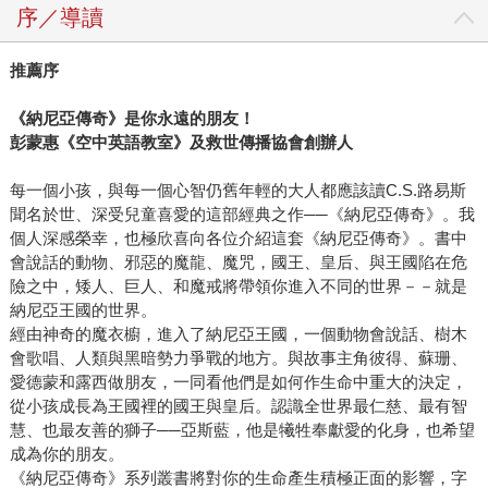
序／導讀
推薦序
《納尼亞傳奇》是你永遠的朋友！
彭蒙惠《空中英語教室》及救世傳播協會創辦人
每一個小孩，與每一個心智仍舊年輕的大人都應該讀C.S.路易斯
聞名於世、深受兒童喜愛的這部經典之作──《納尼亞傳奇》。我
個人深感榮幸，也極欣喜向各位介紹這套《納尼亞傳奇》。書中
會說話的動物、邪惡的魔龍、魔咒，國王、皇后、與王國陷在危
險之中，矮人、巨人、和魔戒將帶領你進入不同的世界－－就是
納尼亞王國的世界。
經由神奇的魔衣櫥，進入了納尼亞王國，一個動物會說話、樹木
會歌唱、人類與黑暗勢力爭戰的地方。與故事主角彼得、蘇珊、
愛德蒙和露西做朋友，一同看他們是如何作生命中重大的決定，
從小孩成長為王國裡的國王與皇后。認識全世界最仁慈、最有智
慧、也最友善的獅子──亞斯藍，他是犧牲奉獻愛的化身，也希望
成為你的朋友。
《納尼亞傳奇》系列叢書將對你的生命產生積極正面的影響，字