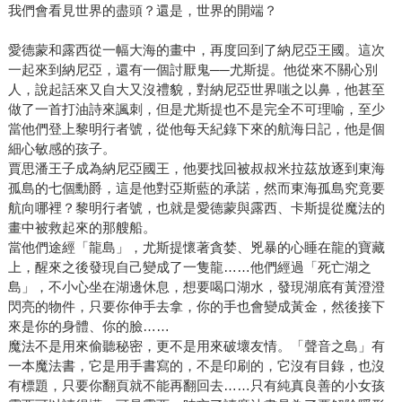
我們會看見世界的盡頭？還是，世界的開端？
愛德蒙和露西從一幅大海的畫中，再度回到了納尼亞王國。這次
一起來到納尼亞，還有一個討厭鬼──尤斯提。他從來不關心別
人，說起話來又自大又沒禮貌，對納尼亞世界嗤之以鼻，他甚至
做了一首打油詩來諷刺，但是尤斯提也不是完全不可理喻，至少
當他們登上黎明行者號，從他每天紀錄下來的航海日記，他是個
細心敏感的孩子。
賈思潘王子成為納尼亞國王，他要找回被叔叔米拉茲放逐到東海
孤島的七個勳爵，這是他對亞斯藍的承諾，然而東海孤島究竟要
航向哪裡？黎明行者號，也就是愛德蒙與露西、卡斯提從魔法的
畫中被救起來的那艘船。
當他們途經「龍島」，尤斯提懷著貪婪、兇暴的心睡在龍的寶藏
上，醒來之後發現自己變成了一隻龍……他們經過「死亡湖之
島」，不小心坐在湖邊休息，想要喝口湖水，發現湖底有黃澄澄
閃亮的物件，只要你伸手去拿，你的手也會變成黃金，然後接下
來是你的身體、你的臉……
魔法不是用來偷聽秘密，更不是用來破壞友情。「聲音之島」有
一本魔法書，它是用手書寫的，不是印刷的，它沒有目錄，也沒
有標題，只要你翻頁就不能再翻回去……只有純真良善的小女孩