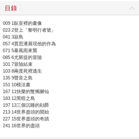
目錄
009 1臥室裡的畫像
023 2登上「黎明行者號」
041 3寂島
057 4賈思潘展現他的作為
071 5暴風雨來襲
085 6尤斯提的冒險
101 7冒險結束
103 8兩度死裡逃生
135 9聲音之島
151 10模法書
167 11快樂的蹩獨腳仙
183 12黑暗之島
197 13三個沉睡的勛爵
213 14世界盡頭的開始
227 15世界盡頭的奇蹟
241 16世界的盡頭