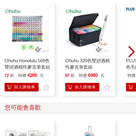
了船艙，把門關緊。雖然暫時把船隻快速陷入黑暗的恐怖景象關
在門外，但是艙門外那些可怕的風聲、吱嘎聲、斷裂聲、碰撞
聲、怒吼聲卻比在船頭時一聲緊似一聲。
第二天、第三天，情況仍不見改善，到最後大家都不記得這場風
暴是從哪一天開始，只知道每次必須有三個人來負責掌舵，只有
用上三個人的力量才能維持船隻的方向。同時不停地有人在汲
水，幾乎所有的人手都用上了，沒人有空煮飯，也沒有人可以替
他們把衣服烘乾，而且有一個人落海失蹤了，太陽也始終沒有露
臉。
Ohuhu Honolulu 168色
Ohuhu 320色雙頭酒精
PL
當這一切終於過去，尤斯提在日記上這樣寫著：
雙頭酒精性麥克筆套組
性麥克筆套組
色毛
「九月三日 好長一段時間沒法子寫日記了。我們被暴風雨追趕
4280
6980
72
折
特價
元
87
折
特價
元
特價
了整整十三天，我記得很清楚，因為我已仔細記下來，但是他們
都說才十二天。真不懂我怎麼會和這樣一群連算數都不會的人一
加入購物車
加入購物車
起航行！這段期間好慘，一個小時接一個小時的大浪把船拋上拋
下，身上常常濕透了，甚至是三餐不繼，更別提沒有無線電或照
明彈，所以連一點發訊號求救的機會都沒有。我常告訴他們，駕
您可能會喜歡
駛這樣一艘像浴缸般的小船出海是件瘋狂的事，現在果然證明我
的話沒錯。跟高尚的人出海已經很糟糕了，何況是一群人形惡
魔。賈思潘和愛德蒙對我很粗暴，船桅斷掉那個晚上（現在只剩
一小截木樁），雖然我人很不舒服，他們仍然要我上去甲板，像