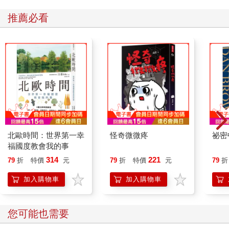
的太陽，陽光從雲隙中灑下來。船身後面的海波似乎異於尋常，
海水也變成黃褐色，像髒汙的帆布。空氣轉冷了，連船隻也走得
推薦必看
很不安穩，彷彿它也意識到危險正緊跟在它後面。船帆一會兒軟
軟地鬆垂，一會兒又狂野地漲得滿滿的。正當她注意到這些徵
兆，心中暗想莫非有什麼凶兆時，垂尼安已經大聲呼喊：「全員
到甲板集合。」剎那間，人人都變得十分忙碌。艙口以板條固
定，廚房的爐火熄滅，男人都爬到桅杆上把帆收起來。工作還沒
結束，暴風雨就來襲了。露西覺得大海彷彿在他們的船頭前裂開
一個大洞，船隻直衝進去，速度快得驚人。一堵比船桅還高的灰
色水牆，正對著他們排山倒海似地壓下來，眼看著就要沒命了，
但是整艘船卻又被兇猛的海浪拋到最高點，然後在原地打轉。一
波巨浪猛力衝擊甲板，船頭和船尾彷彿兩座孤島，中間隔著凶猛
北歐時間：世界第一幸
怪奇微微疼
祕密
的大海。水手們爬到桅頂，幾乎和船桁平行躺著，奮力控制船
福國度教會我的事
帆。一根斷掉的繩索在強風中猛烈擺動。
「下去，陛下。」垂尼安大聲咆哮。露西知道不諳航海的人此刻
314
221
79
折
特價
元
79
折
特價
元
79
折
對船員而言是一大障礙，因此她乖乖地服從。但是要回船艙也不
加入購物車
加入購物車
容易，「黎明行者號」的右舷高高翹起，甲板的傾斜度就像房子
的屋頂，她必須先爬到階梯頂端，扶著欄杆，等候兩名水手爬上
來，然後盡可能站穩腳步隨著他們爬下去。當她爬下階梯時，另
您可能也需要
一波大浪淹沒甲板，也淹到她的胸口，她身上的衣服原本就已被
雨水打濕，現在更覺得寒冷刺骨。她強忍著奮力移到艙門口，進