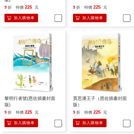
瑞賓西亞，但是他們的國王派人來示警，勸我們不要上岸，因為
225
225
9
折
特價
元
9
折
特價
元
他們那裡正在流行傳染病，不過我們還是繞過海岬，在遠離城市
的一個小港灣中下錨。接著我們等了三天才等到東南風，這才航
加入購物車
加入購物車
向七島。第三天，我們遇上一艘海盜船（其實就是泰瑞賓西亞自
導自演），但是它一發現我們武裝齊備時，只有對我們草草射了
幾箭就逃之夭夭了—」
「真該追上去，登上他們的船，拿下那些臭小子問斬。」老脾氣
說。
「—又過了五天，我們看見妙耳島，各位都知道，那是七島中最
靠西邊的一個島，我們搖槳穿過海峽，在接近黃昏時進入布蘭島
上的紅港，受到十分熱烈的招待，有許多食物和飲水。我們在六
天前離開紅港，航行的速度快得驚人，所以我希望後天能看到寂
島。這樣總計下來，我們已經在海上航行三十天了，距離納尼亞
也已經有四百多海里。」
「到了寂島之後呢？」露西說。
黎明行者號(恩佐插畫封面
賈思潘王子（恩佐插畫封面
「不知道，陛下，」垂尼安回答，「除非寂島的百姓能告訴我
版)
版）
們。」
225
225
9
折
特價
元
9
折
特價
元
「那是不可能的事。」愛德蒙說。
「那麼，」老脾氣說，「到了寂島冒險才真正開始。」
加入購物車
加入購物車
賈思潘這時建議大家在晚餐以前先參觀一下船上的設備，但是露
西的良知不允許她這樣做，於是她說：「我想我得去看看尤斯