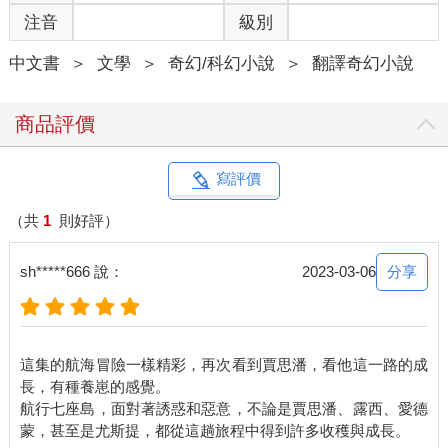
這些朋友，萬一他們已經不幸去世，要為他們報仇。他們的名字
注音
級別
是—雷維林勛爵、柏恩勛爵、阿格茲勛爵、馬拉蒙勛爵、巫大仙
勛爵、雷斯特馬勛爵，還有—哎，另外一個名字好難記。」
中文書
＞
文學
＞
奇幻/科幻小說
＞
翻譯奇幻小說
「路普勛爵，陛下。」垂尼安說。
「路普，路普，對啦。」賈思潘說，「這是我此行的主要目的，
不過老脾氣還有一個更大的願望。」這時大家的眼光都投向老
商品評價
鼠。
「這個願望和我的志氣一樣高，」老脾氣說，「不過也有可能和
我的身材一樣渺小。為什麼不乾脆向東方航行到世界的盡頭？在
寫評價
那裡會不會有什麼新發現？我想尋找亞斯藍的國度，這頭偉大的
獅子每次都是從東方跨海而來。」
（共
1
則好評）
「這個主意倒不錯。」愛德蒙說，聲音怪怪的。
「可是你覺得，」露西說，「亞斯藍的國度是那種—那種坐船就
分享
sh*****666 說：
2023-03-06
可以到達的地方嗎？」
「我不知道，女士，」老脾氣說，「但是當我還在襁褓中時，有
個森林裡的婦人，一個樹精，曾經對我提起這樣一首詩：
這集的航海冒險一樣精彩，再次看到賈思潘，看他這一路的成
在水天連接之處，
長，有種養崽的感覺。
風平浪靜水波不興，
航行七座島，面對著誘惑和惡意，不論是賈思潘、露西、愛德
且莫遲疑，老脾氣，
向最最東方勇往直前。