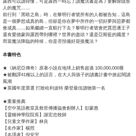
露西可以讀得懂，可是露西一時忘了讀魔法書是為了要解除隱形
人的魔咒……
前行到「黑暗之島」時，在黎明行者號所有的人都被告知，這島
是一個夢想成真的島，但卻是你在夢中所作的一切好夢與惡夢都
會成真……如果繼續一直航行下去？黎明行者號會把賈思潘王子
還有愛德蒙與露西帶到哪裡？世界的盡頭？還是亞斯藍的國度？
而當魔法降臨的時候，你是否預備好迎接魔法？
本書特色
★《納尼亞傳奇》原著小說在地球上銷售超過 100,000,000冊
★被翻譯41種以上的語言，在大人與孩子的讀書計畫中掀起閱讀
風潮
★英國年度票選 打敗哈利波特 榮登最佳讀物第一名
★重量推薦
【空中英語教室及救世傳播協會創辦人】彭蒙惠
【靈糧神學院院長】謝宏忠牧師
【兒童文學作家】林良
【名作家】楊照
【名譯者】倪安宇