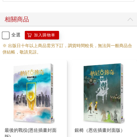
我到現在仍然不懂它的意思，但是這首詩一直在我腦海中盤
桓。」
相關商品
一陣短暫的沉默後，露西問：「那我們現在在哪裡，賈思潘？」
「船長的解說會比我說得更清楚。」賈思潘說。於是垂尼安取出
全選
加入購物車
地圖，在桌上攤開。
「這是我們的位置，」他用手指比劃，「或者說是我們今天中午
※ 出版日十年以上商品需另下訂，調貨時間較長，無法與一般商品合
的位置。我們從凱爾帕拉瓦宮出發後，便乘著順風偏北往格爾瑪
併結帳，敬請見諒。
的方向航行，第二天就到了。我們在港內停留一個星期，因為格
爾瑪大公為國王陛下舉行一場馬上比武大會，陛下擊敗了許多騎
士—」
「我自己也摔下來一、兩次，垂尼安，現在身上還有瘀青呢。」
賈思潘插嘴說。
「—擊敗許多騎士，」垂尼安笑笑，繼續說下去，「我們覺得國
王陛下如果能娶大公的女兒為妻，大公會更高興些，可惜沒有
—」
「她兩隻眼睛斜眼，又有雀斑。」賈思潘說。
「噢，可憐的女孩。」露西說。
「我們離開格爾瑪，」垂尼安繼續說，「進入無風帶，只好用槳
最後的戰役(恩佐插畫封面
銀椅（恩佐插畫封面版）
划了兩天，後來又起風了，結果在離開格爾瑪的第四天才抵達泰
版)