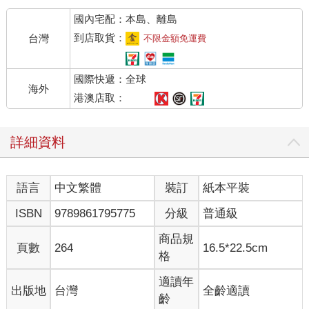
「整整三年。」賈思潘說。
國內宅配：本島、離島
「一切都好吧？」愛德蒙問。
「你想如果不好，我能離開我的王國出海航行嗎？」賈思潘國王
到店取貨：
台灣
不限金額免運費
說，「一切都好極了。坦摩人、矮人、能言獸、人羊，還有其他
都相安無事。去年夏天我們把這些愛惹麻煩的傢伙安置在邊境
國際快遞：全球
上，各得其所，現在他們都臣服了。我不在朝中的時候，有個很
海外
棒的攝政王替我料理國事，他就是小矮人川卜金。你們還記得他
港澳店取：
吧？」
「可親的川卜金，」露西說，「當然記得，再也沒有比他更好的
詳細資料
人選了。」
「像海狸一樣忠心耿耿，女王陛下，而且英勇得像—像老鼠。」
垂尼安說。他本來想說「英勇得像獅子」，但是他發現老脾氣的
語言
中文繁體
裝訂
紙本平裝
眼睛定定地注視著他，便改口說老鼠。
「那我們現在要開往哪裡？」愛德蒙問。
ISBN
9789861795775
分級
普通級
「啊，」賈思潘說，「這事說來話長，或許你還記得我小時候，
我那個篡位的叔叔米拉茲為了除去家父的七個心腹（企圖奪去我
商品規
頁數
264
16.5*22.5cm
的王位），竟把他們派去比寂島更遠的東海探險這回事。」
格
「是的，我記得，」露西說，「他們到現在都沒回來。」
「不錯，因此在我加冕那天，在亞斯藍的同意下，我發誓一旦在
適讀年
出版地
台灣
全齡適讀
納尼亞建立太平盛世，便要親自出海航行一年又一天，尋找家父
齡