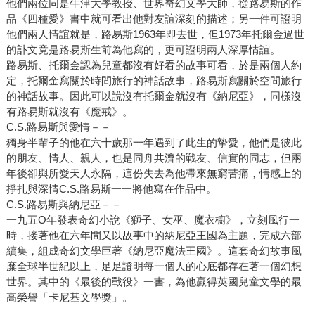
他們兩位同是牛津大學教授、世界奇幻文學大師，從路易斯的作
品《四種愛》書中就可看出他對友誼深刻的描述；另一件可證明
他們兩人情誼就是，路易斯1963年即去世，但1973年托爾金過世
的訃文竟是路易斯生前為他寫的，更可證明兩人深厚情誼。
路易斯、托爾金認為兒童都沒有好看的故事可看，於是兩個人約
定，托爾金寫關於時間旅行的神話故事，路易斯寫關於空間旅行
的神話故事。因此可以說沒有托爾金就沒有《納尼亞》，同樣沒
有路易斯就沒有《魔戒》。
C.S.路易斯與愛情－－
獨身半輩子的他在六十歲那一年遇到了此生的摯愛，他們是彼此
的朋友、情人、親人，也是同舟共濟的戰友、信實的同志，但兩
年後卻與所愛天人永隔，這份失去為他帶來無窮苦痛，情感上的
掙扎與深情C.S.路易斯一一將他寫在作品中。
C.S.路易斯與納尼亞－－
一九五O年發表奇幻小說《獅子、女巫、魔衣櫥》，立刻風行一
時，接著他在六年間又以故事中的納尼亞王國為主題，完成六部
續集，組成奇幻文學巨著《納尼亞魔法王國》。這套奇幻故事風
糜全球半世紀以上，足足證明每一個人的心底都存在著一個幻想
世界。其中的《最後的戰役》一書，為他贏得英國兒童文學的最
高榮譽「卡尼基文學獎」。