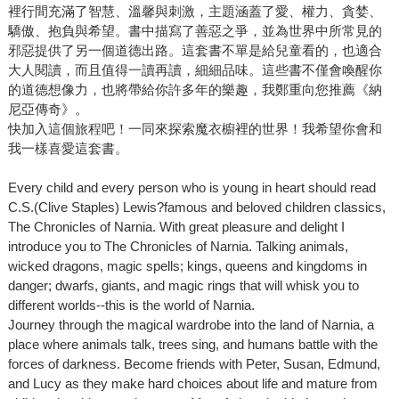
裡行間充滿了智慧、溫馨與刺激，主題涵蓋了愛、權力、貪婪、
驕傲、抱負與希望。書中描寫了善惡之爭，並為世界中所常見的
邪惡提供了另一個道德出路。這套書不單是給兒童看的，也適合
大人閱讀，而且值得一讀再讀，細細品味。這些書不僅會喚醒你
的道德想像力，也將帶給你許多年的樂趣，我鄭重向您推薦《納
尼亞傳奇》。
快加入這個旅程吧！一同來探索魔衣櫥裡的世界！我希望你會和
我一樣喜愛這套書。
Every child and every person who is young in heart should read
C.S.(Clive Staples) Lewis?famous and beloved children classics,
The Chronicles of Narnia. With great pleasure and delight I
introduce you to The Chronicles of Narnia. Talking animals,
wicked dragons, magic spells; kings, queens and kingdoms in
danger; dwarfs, giants, and magic rings that will whisk you to
different worlds--this is the world of Narnia.
Journey through the magical wardrobe into the land of Narnia, a
place where animals talk, trees sing, and humans battle with the
forces of darkness. Become friends with Peter, Susan, Edmund,
and Lucy as they make hard choices about life and mature from