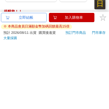
們不但想不出更好的辦法，反而厚著臉皮問我有什麼建議。於是
日
我便不動聲色地說我是被綁架的，這次愚蠢的航行並非我的自
提醒您！！
願，所以我沒有義務幫他們解決問題。
「九月四日 還是風平浪靜。晚餐用配給的，我分到最少。賈思
金石堂及銀行均不會請您操作ATM! 如接獲電話要求您前往
潘分菜時有動一些手腳，他以為我不知道！露西倒是想彌補，所
ATM提款機，請不要聽從指示，以免受騙上當！
以提議把她的食物分一些給我，可是那個雞婆的愛德蒙反對。太
退換貨須知：
陽好熱，一整個晚上都好渴。
「九月五日 依舊風平浪靜，加上很熱。一整天都很不舒服，我
**提醒您，鑑賞期不等於試用期，退回商品須為全新狀態**
一定發燒了。他們當然笨得不知道要準備一只體溫計在船上。
依據「消費者保護法」第19條及行政院消費者保護處公告之
「九月六日 可怕的一天。半夜醒來，知道我發燒了，我一定要
「通訊交易解除權合理例外情事適用準則」，以下商品購買
喝口水，任何醫生一定都會這樣說。我並不是一個要求特殊待遇
後，除商品本身有瑕疵外，將不提供7天的猶豫期：
的人，但我也不敢夢想生病的人可以多分到一點水。事實上我大
易於腐敗、保存期限較短或解約時即將逾期。（如：生
可以把他們叫醒，請他們給我一些水喝，但是我想吵醒他們未免
鮮食品）
太自私，所以我自己起來，拿了我的杯子，輕手輕腳地走出我們
依消費者要求所為之客製化給付。（客製化商品）
睡覺的『黑洞』，小心地不去吵醒賈思潘和愛德蒙，因為天氣很
報紙、期刊或雜誌。（含MOOK、外文雜誌）
熱，加上水又不足，所以他們也睡得很不安穩。不管別人對我好
經消費者拆封之影音商品或電腦軟體。
不好，我總是處處為他人著想。我出門以後就是另一個很大的房
非以有形媒介提供之數位內容或一經提供即為完成之線
間，如果它也算一個房間的話，也就是放木槳的板凳和行李的地
上服務，經消費者事先同意始提供。（如：電子書、電
方。水就存放在這個房間的盡頭。本來一切都很順利，可是我還
來不及倒水就被那個小間諜老脾氣逮到。我說我是要到甲板上去
子雜誌、下載版軟體、虛擬商品…等）
透透氣（我喝水關他什麼事），他卻問我為什麼手上拿著杯子。
已拆封之個人衛生用品。（如：內衣褲、刮鬍刀、除毛