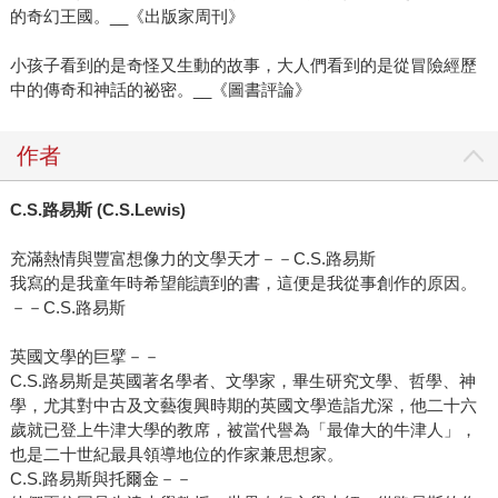
的奇幻王國。__《出版家周刊》
小孩子看到的是奇怪又生動的故事，大人們看到的是從冒險經歷
中的傳奇和神話的祕密。__《圖書評論》
作者
C.S.路易斯 (C.S.Lewis)
充滿熱情與豐富想像力的文學天才－－C.S.路易斯
我寫的是我童年時希望能讀到的書，這便是我從事創作的原因。
－－C.S.路易斯
英國文學的巨擘－－
C.S.路易斯是英國著名學者、文學家，畢生研究文學、哲學、神
學，尤其對中古及文藝復興時期的英國文學造詣尤深，他二十六
歲就已登上牛津大學的教席，被當代譽為「最偉大的牛津人」，
也是二十世紀最具領導地位的作家兼思想家。
C.S.路易斯與托爾金－－