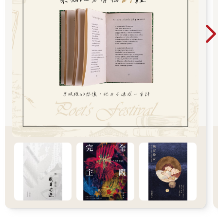
尼安輪第一班在船頭瞭望，船隻掉轉頭，繞過阿夫拉島南方往東
航行。
接下來幾天大家的心情都很愉快。露西每天早上醒來都可以看到
太陽折射的水光在她的船艙天花板上跳舞，再看看四周這麼多她
在寂島得到的新東西—高統橡皮靴、厚底涼鞋、斗篷、長背心和
圍巾，她覺得她真是全世界最幸運的女孩。然後她會到甲板，從
艏樓上眺望每日早晨碧藍的大海，深深吸幾口一天比一天溫暖的
新鮮空氣。接下來是早餐，在海上航行令人胃口大開的早餐。
大部分的時間她都坐在船尾的小凳上和老脾氣下棋。看他下棋是
件有趣的事，因為棋子對他來說太大，移動棋盤中央的棋子時，
他必須雙手捧著棋子，再踮著腳尖小心翼翼地擺放在適當的位
置。老脾氣棋藝精湛，當他記得他是在下棋時，他通常都會贏。
但是最近露西常常贏棋，因為老脾氣會走錯棋，譬如他會把騎士
一起也送進皇后和城堡的險境中，這是因為他一時忘記自己是在
下棋，他心裡想的是真實的戰鬥，騎士自然應該盡他應盡的責
任。他的心中充滿幾乎不可能的希望、死亡或光榮的進攻，以及
最後的立場。
但是快樂的時光維持不了多久，一天傍晚，露西在船尾悠閒地注
視著船過之處在海面上留下的一道波紋，忽然發現西邊的天空聚
集了一大片烏雲，以極快的速度擴大。不久雲層分開，露出黃色