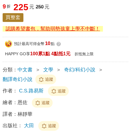
225
9
折
元
250
元
買整套
認購希望書包，幫助弱勢孩童上學不中斷！
10
預計最高可得金幣
點
?
100累1點 4點抵1元
HAPPY GO享
折抵無上限
分類：
中文書
＞
文學
＞
奇幻/科幻小說
＞
翻譯奇幻小說
追蹤
作者：
C.S.路易斯
追蹤
繪者：
恩佐
追蹤
譯者：
林靜華
出版社：
大田
追蹤