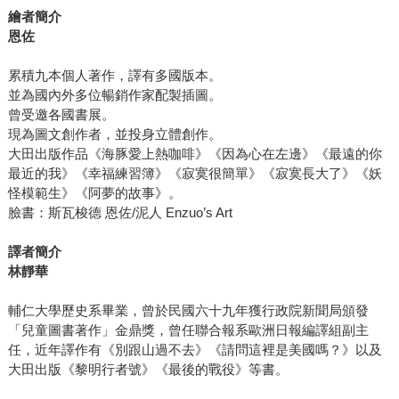
繪者簡介
恩佐
累積九本個人著作，譯有多國版本。
並為國內外多位暢銷作家配製插圖。
曾受邀各國書展。
現為圖文創作者，並投身立體創作。
大田出版作品《海豚愛上熱咖啡》《因為心在左邊》《最遠的你
最近的我》《幸福練習簿》《寂寞很簡單》《寂寞長大了》《妖
怪模範生》《阿夢的故事》。
臉書：斯瓦梭德 恩佐/泥人 Enzuo’s Art
譯者簡介
林靜華
輔仁大學歷史系畢業，曾於民國六十九年獲行政院新聞局頒發
「兒童圖書著作」金鼎獎，曾任聯合報系歐洲日報編譯組副主
任，近年譯作有《別跟山過不去》《請問這裡是美國嗎？》以及
大田出版《黎明行者號》《最後的戰役》等書。