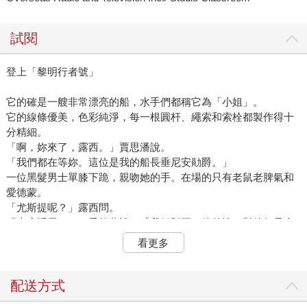
試閱
登上「黎明行者號」
它的確是一艘非常漂亮的船，水手們都稱它為「小姐」。
它的線條優美，色彩純淨，每一根圓杆、繩索和索栓都製作得十
分精細。
「啊，妳來了，露西。」賈思潘說。
「我們都在等妳。這位是我的船長垂尼安勛爵。」
一位黑髮男士單膝下跪，親吻她的手。在場的只有老鼠老脾氣和
愛德蒙。
「尤斯提呢？」露西問。
「上床睡覺了，」愛德蒙說，「我們幫不了他的忙，對他好只會
令他更難過。」
看更多
「而且，」賈思潘說，「我們有話要說。」
「啊呀，可不是，」愛德蒙說，「首先是時間，自從我們在你加
冕前離開你之後，在我們那邊又過了一年，那麼在納尼亞是過了
配送方式
多久？」