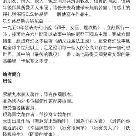
的朋友、情人、親人，也是同舟共濟的戰友、信實的同志，但兩
年後卻與所愛天人永隔，這份失去為他帶來無窮苦痛，情感上的
掙扎與深情C.S.路易斯一一將他寫在作品中。
C.S.路易斯與納尼亞－－
一九五O年發表奇幻小說《獅子、女巫、魔衣櫥》，立刻風行一
時，接著他在六年間又以故事中的納尼亞王國為主題，完成六部
續集，組成奇幻文學巨著《納尼亞魔法王國》。這套奇幻故事風
糜全球半世紀以上，足足證明每一個人的心底都存在著一個幻想
世界。其中的《最後的戰役》一書，為他贏得英國兒童文學的最
高榮譽「卡尼基文學獎」。
繪者簡介
恩佐
累積九本個人著作，譯有多國版本。
並為國內外多位暢銷作家配製插圖。
曾受邀各國書展。
現為圖文創作者，並投身立體創作。
大田出版作品《海豚愛上熱咖啡》《因為心在左邊》《最遠的你
最近的我》《幸福練習簿》《寂寞很簡單》《寂寞長大了》《妖
怪模範生》《阿夢的故事》。