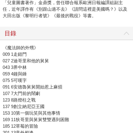
「兒童圖書著作」金鼎獎，曾任聯合報系歐洲日報編譯組副主
任，近年譯作有《別跟山過不去》《請問這裡是美國嗎？》以及
大田出版《黎明行者號》《最後的戰役》等書。
目錄
《魔法師的外甥》
009 1走錯門
027 2迪哥里和他的舅舅
043 3界中林
059 4鐘與錘
075 5可嘆字
091 6安德魯舅舅開始惹上麻煩
107 7大門前的鬧劇
123 8路燈柱之戰
137 9創立納尼亞王國
153 10第一個玩笑與其他事情
169 11狄哥里與舅舅雙雙遇到困難
185 12草莓的冒險
201 13意外相逢