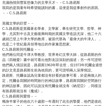
充滿熱情與豐富想像力的文學天才－－C.S.路易斯
我寫的是我童年時希望能讀到的書，這便是我從事創作的原因。
－－C.S.路易斯
英國文學的巨擘－－
C.S.路易斯是英國著名學者、文學家，畢生研究文學、哲學、神
學，尤其對中古及文藝復興時期的英國文學造詣尤深，他二十六
歲就已登上牛津大學的教席，被當代譽為「最偉大的牛津人」，
也是二十世紀最具領導地位的作家兼思想家。
C.S.路易斯與托爾金－－
他們兩位同是牛津大學教授、世界奇幻文學大師，從路易斯的作
品《四種愛》書中就可看出他對友誼深刻的描述；另一件可證明
他們兩人情誼就是，路易斯1963年即去世，但1973年托爾金過世
的訃文竟是路易斯生前為他寫的，更可證明兩人深厚情誼。
路易斯、托爾金認為兒童都沒有好看的故事可看，於是兩個人約
定，托爾金寫關於時間旅行的神話故事，路易斯寫關於空間旅行
的神話故事。因此可以說沒有托爾金就沒有《納尼亞》，同樣沒
有路易斯就沒有《魔戒》。
C.S.路易斯與愛情－－
獨身半輩子的他在六十歲那一年遇到了此生的摯愛，他們是彼此