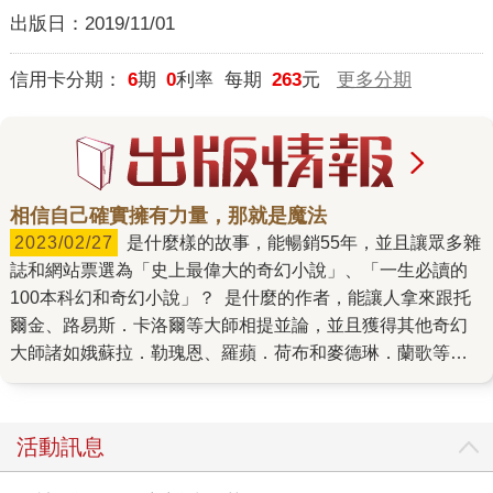
出版日：
2019/11/01
信用卡分期：
6
期
0
利率 每期
263
元
更多分期
相信自己確實擁有力量，那就是魔法
2023/02/27
是什麼樣的故事，能暢銷55年，並且讓眾多雜
誌和網站票選為「史上最偉大的奇幻小說」、「一生必讀的
100本科幻和奇幻小說」？ 是什麼的作者，能讓人拿來跟托
爾金、路易斯．卡洛爾等大師相提並論，並且獲得其他奇幻
大師諸如娥蘇拉．勒瑰恩、羅蘋．荷布和麥德琳．蘭歌等人
的私心推薦？ 《最後的獨角獸》是美國當代奇幻小說大師彼
得．畢格45年前出版的經典，台灣在二十年前曾出版過，時
隔多年，作者終於搞定版權問題，重新開放授權。 這本書說
活動訊息
的是一隻永生不死、活了很久很久的獨角獸，有天偶然從獵
人口中，得知自己有可能是世上最後一隻獨角獸，於是決定