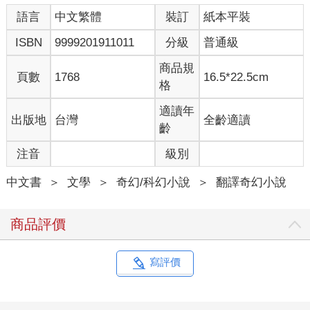
「啊！」吐納思先生的語氣有些消沉，「要是我小時候唸地理學
語言
中文繁體
裝訂
紙本平裝
的時候，能夠用功一點就好了，這樣不管什麼怪裡怪氣的國家我
全都會知道。現在後悔也來不及嘍。」
ISBN
9999201911011
分級
普通級
「可是那根本就不是國家啊，」露西說，她差點兒就笑了出來，
「只是在後面那裡—應該在那兒沒錯—哎呀，我也不太確定啦。
商品規
頁數
1768
16.5*22.5cm
現在那邊還是夏天。」
格
「在我們納尼亞呢，」吐納思先生說，「現在是冬天，而且已經
延續好久好久了。好了，我們要是再站在雪地裡聊天的話，我們
適讀年
出版地
台灣
全齡適讀
兩個都會感冒的。來自遙遠『空皇疆』王國，永恆夏季所眷顧的
齡
光明之城『衣族』的『夏娃的女兒』啊，到我家去喝杯茶好
注音
級別
嗎？」
「謝謝你，吐納思先生，」露西說，「但我應該回去了。」
中文書
＞
文學
＞
奇幻/科幻小說
＞
翻譯奇幻小說
「只要繞個轉角就到了，」人羊說，「那兒有溫暖的爐火—和吐
司—和沙丁魚—而且還有蛋糕唷。」
「好吧，你人真是太好了，」露西說，「可是我不能待太久。」
商品評價
「請妳挽著我的手，夏娃的女兒，」吐納思先生說，「這樣我就
可以撐傘替我們兩個擋住風雪。就是這樣。好—我們走吧。」
於是露西發現，她竟然跟這個怪物像認識了一輩子的老朋友似
寫評價
的，手挽著手一起穿越樹林。
他們走沒多久，地面就變得崎嶇不平，四周遍布著石塊，地勢也
開始高高低低起伏不定。當他們走到一個小山谷底部時，吐納思