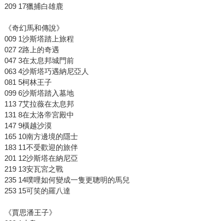
209 17獵捕白雄鹿
《奇幻馬和傳說》
009 1沙斯塔踏上旅程
027 2路上的奇遇
047 3在太息邦城門前
063 4沙斯塔巧遇納尼亞人
081 5柯林王子
099 6沙斯塔踏入墓地
113 7艾拉薇在太息邦
131 8在太洛帝宮殿中
147 9橫越沙漠
165 10南方邊境的隱士
183 11不受歡迎的旅伴
201 12沙斯塔在納尼亞
219 13安瓦宮之戰
235 14噗哩如何變成一隻更聰明的馬兒
253 15可笑的羅八達
《賈思潘王子》