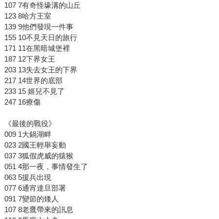
107 7有奇怪壕溝的山丘
123 8哈方王室
139 9他們發現一件事
155 10不見天日的旅行
171 11在黑暗城堡裡
187 12下界女王
203 13失去女王的下界
217 14世界的底部
233 15 姬兒不見了
247 16療傷
《最後的戰役》
009 1大鍋湖畔
023 2國王輕舉妄動
037 3狐假虎威的猿猴
051 4那一夜，事情發生了
063 5援兵出現
077 6通宵達旦部署
091 7變節的矮人
107 8老鷹帶來的訊息