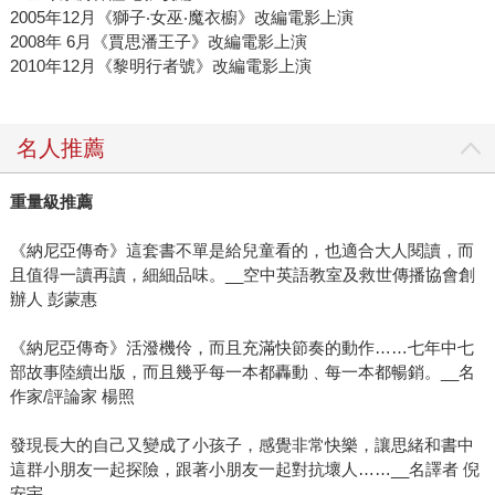
2005年12月《獅子‧女巫‧魔衣櫥》改編電影上演
2008年 6月《賈思潘王子》改編電影上演
2010年12月《黎明行者號》改編電影上演
名人推薦
重量級推薦
《納尼亞傳奇》這套書不單是給兒童看的，也適合大人閱讀，而
且值得一讀再讀，細細品味。__空中英語教室及救世傳播協會創
辦人 彭蒙惠
《納尼亞傳奇》活潑機伶，而且充滿快節奏的動作……七年中七
部故事陸續出版，而且幾乎每一本都轟動﹑每一本都暢銷。__名
作家/評論家 楊照
發現長大的自己又變成了小孩子，感覺非常快樂，讓思緒和書中
這群小朋友一起探險，跟著小朋友一起對抗壞人……__名譯者 倪
安宇