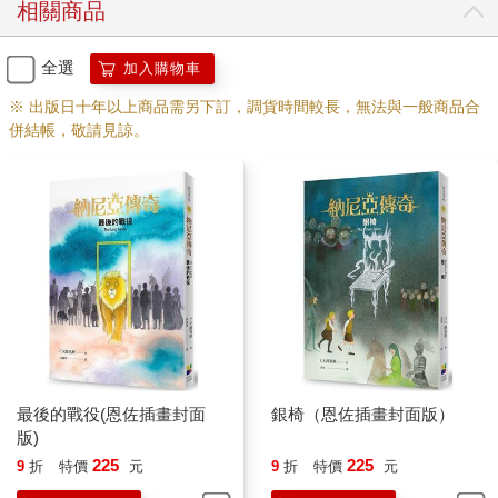
相關商品
先生突然往旁一轉，看來似乎就要一頭撞上一塊龐大的巨岩，但
露西接著就看出，原來他是要帶她走進一個山洞入口。他們一踏
進洞裡，她就被明亮的柴火眩得連連眨眼。接著吐納思先生就俯
全選
加入購物車
下身來，用一把乾淨的小火鉗，從爐火中夾起一段燃燒的木柴，
※ 出版日十年以上商品需另下訂，調貨時間較長，無法與一般商品合
點亮了一盞燈。「只要再等一會兒就行了。」他說，並立刻拿壺
併結帳，敬請見諒。
燒開水。
露西覺得這裡是她這輩子到過最棒的一個地方。這是一個乾爽整
潔的小山洞，周遭的石頭是漂亮的淡紅色，地上鋪著毯子，上面
擺了兩張座椅（「一把我自己坐，另一把用來待客。」吐納思先
生說）、一張餐桌、一個餐具櫃，還有一個壁爐架。壁爐架上
方，掛了一幅灰鬍子老人羊的畫像。角落有一扇門，露西猜想那
應該是吐納思先生的臥室。牆邊放了一個擺得滿滿的書架。在他
忙著準備茶點的時候，露西走到書架前看了一下。全都是些《西
雷諾斯的一生與其著作》*《水精靈及其特性》《人、僧侶，與獵
場看守人》之類的書名；另外還有《流行傳說研究》和《人類是
神話動物嗎？》等等。
「可以了，夏娃的女兒！」人羊說。
最後的戰役(恩佐插畫封面
銀椅（恩佐插畫封面版）
他準備的茶點真的是既豐富又美味。他們兩人先各吃了一個煮得
版)
嫩嫩的褐蛋，然後又吃了沙丁魚吐司、奶油吐司和蜂蜜吐司，最
225
225
9
折
特價
元
9
折
特價
元
後還有一個撒滿糖粉的蛋糕。等露西再也吃不下的時候，人羊就