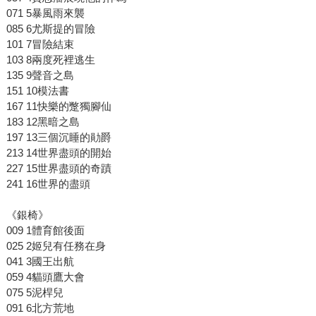
071 5暴風雨來襲
085 6尤斯提的冒險
101 7冒險結束
103 8兩度死裡逃生
135 9聲音之島
151 10模法書
167 11快樂的蹩獨腳仙
183 12黑暗之島
197 13三個沉睡的勛爵
213 14世界盡頭的開始
227 15世界盡頭的奇蹟
241 16世界的盡頭
《銀椅》
009 1體育館後面
025 2姬兒有任務在身
041 3國王出航
059 4貓頭鷹大會
075 5泥桿兒
091 6北方荒地