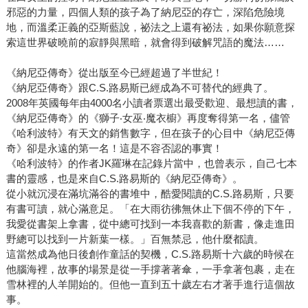
邪惡的力量，四個人類的孩子為了納尼亞的存亡，深陷危險境
沒做壞事前就先被察覺和阻撓。一定要等時機到了，事情才
地，而溫柔正義的亞斯藍說，祕法之上還有祕法，如果你願意探
能夠發生。任務不能輕易放棄，預言不能像沒有摘下的水
索這世界破曉前的寂靜與黑暗，就會得到破解咒語的魔法……
果，任其腐爛。獨角獸或許能許久不去拯救，但不能永遠被
囚禁。快樂的結局不能在故事行進一半時到來。」 最特別的
《納尼亞傳奇》從出版至今已經超過了半世紀！
是，它是一本跨類別、多寓意的小說，不管從故事主角獨角
《納尼亞傳奇》跟C.S.路易斯已經成為不可替代的經典了。
獸本身的形象寓意，還是故事內容所談到的冒險和自我追尋
2008年英國每年由4000名小讀者票選出最受歡迎、最想讀的書，
《納尼亞傳奇》的《獅子‧女巫‧魔衣櫥》再度奪得第一名，儘管
經歷來看，裡頭的情節和台詞，都有大眾心理學、心理勵志
《哈利波特》有天文的銷售數字，但在孩子的心目中《納尼亞傳
甚至身心靈書籍的意味。 獨角獸的純真美麗，提醒了每個人
奇》卻是永遠的第一名！這是不容否認的事實！
心中都有的純潔、美好與真實，當我們踏出舒適的森林，擺
《哈利波特》的作者JK羅琳在記錄片當中，也曾表示，自己七本
脫蒙昧，獲取生命經驗，在現實中跌跌撞撞，也慢慢失落自
書的靈感，也是來自C.S.路易斯的《納尼亞傳奇》。
己的純真，開始面對考驗。 巨大又凶狠的紅牛，就是我們生
從小就沉浸在滿坑滿谷的書堆中，酷愛閱讀的C.S.路易斯，只要
命中必須經歷與克服的考驗，然而面對難題我們總是會本能
有書可讀，就心滿意足。「在大雨彷彿無休止下個不停的下午，
的恐懼與逃避，獨角獸逐漸甘於困在會腐朽的人類之身，甚
我愛從書架上拿書，從中總可找到一本我喜歡的新書，像走進田
野總可以找到一片新葉一樣。」百無禁忌，他什麼都讀。
至沉溺於愛情，忘卻了使命。直到她重新思考自己是誰，願
這當然成為他日後創作童話的契機，C.S.路易斯十六歲的時候在
意面對原本的自己，發掘自身的能力，克服恐懼，回歸自
他腦海裡，故事的場景是從一手撐著著傘，一手拿著包裹，走在
我，終於解救了同伴，也完成自己的成長與蛻變。 獨角獸的
雪林裡的人羊開始的。但他一直到五十歲左右才著手進行這個故
旅程，就是每個人的生命旅程。 最後值得一提的是，這本書
事。