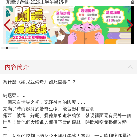
閱讀漫遊錄-2026上半年暢銷榜
飢
告別居住多年的丁香色森林，出發尋找自己的族類。她先後
落入女巫的囚籠和強盜的手裡，卻也因此結識了一個半吊子
的魔法師和一個善良的綠林女子，並在他倆的陪伴下，前往
黑格國王受詛咒的城堡。據說瘋王黑格讓一隻神奇的盲眼紅
牛，將所有獨角獸都趕到大海裡囚禁起來。為了解救同類，
她決定迎接紅牛的挑戰，卻因緣際會變成少女，體會到人類
的失落、貪婪、恐懼、渴望，知曉了時間與歲月…… 故事說
的就是她一路上的冒險經歷。 有人說畢格的作品是「非典
內容簡介
型」奇幻小說，例如在《最後的獨角獸》裡，故事彷彿是個
虛構的世界，但是又會出現現實中的真實人物，裡頭角色還
為什麼《納尼亞傳奇》如此重要？？
會引用莎士比亞、詩句、聖經、流行歌詞，雖然具有一切常
見的奇幻童話故事元素：獨角獸，女巫，魔法師，城堡，咒
納尼亞……
語，歌謠，怪獸，龍，邪惡的國王，英俊善良的王子，美麗
一個來自世界之初，充滿神奇的國度……
的少女……卻是具有後設色彩的奇幻童話，書中角色彷彿知
充滿了時而起舞的驚奇生物、能言獸和能言樹……
道自己是這類故事書中的角色，會自己講出故事的公式與該
露西、彼得、蘇珊、愛德蒙躲進衣櫥後，發現裡面還有另外一個
有的發展，例如： 「做一個英雄，真正的祕訣在於知曉事物
世界！當他們大膽進入那個下雪的森林，時間和空間整個改變
了。
的秩序。養豬的農夫在出發冒險前不能先與公主結婚，小男
在白女巫的控制下納尼亞王國終年冰天雪地，一切勝利彷彿屬於
孩不能在女巫外出度假時去敲她的門，邪惡的叔叔也不能在