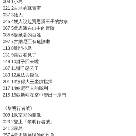
009 1小島
021 2古老的藏寶室
037 3矮人
045 4矮人說起賈思潘王子的故事
067 5賈思潘在山中的冒險
085 6躲藏著的百姓
097 7古納尼亞有危險啦
113 8離開小島
131 9露西看見了
149 10獅子回來啦
167 11獅子怒吼了
183 12魔法與復仇
201 13彼得大王坐鎮指揮
217 14納尼亞人的勝利
215 15亞斯藍在空中變出一扇門
《黎明行者號》
009 1臥室裡的畫像
023 2登上「黎明行者號」
041 3寂島
057 4賈思潘展現他的作為