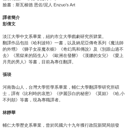
臉書：斯瓦梭德 恩佐/泥人 Enzuo’s Art
譯者簡介
彭倩文
淡江大學中文系畢業，紐約市立大學戲劇研究所肄業。
翻譯作品包括《哈利波特》一書，以及納尼亞傳奇系列《魔法師
的外甥》《獅子女巫魔衣櫥》《奇幻馬和傳說》及《別跟山過不
去》《黑獄來的陌生人》《歐洲在發酵》《漢娜的女兒》《愛上
月亮的男人》等書，目前為專任翻譯。
張琰
河南魯山人，台灣大學哲學系畢業，輔仁大學翻譯學研究所碩
士，譯有《比利時的哀愁》《伊麗莎白的秘密》《莫妲》《哈,小
不列顛》等書，現為專職譯者。
林靜華
輔仁大學歷史系畢業，曾於民國六十九年獲行政院新聞局頒發