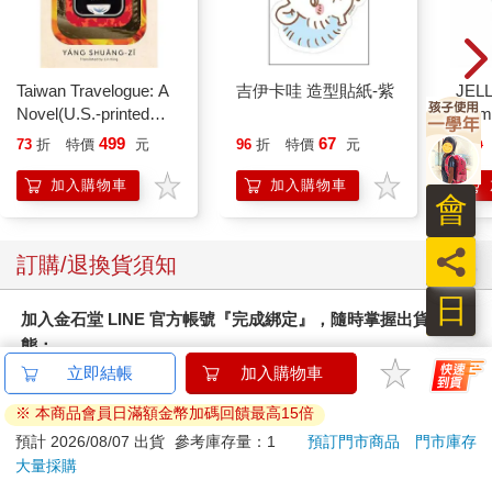
「你要是再到這兒來的話—自然是帶他們一起過來—我就可以再
多給你一些軟糖。我現在沒辦法給你，因為魔法只能生效一次。
要是在我自己家的話，那就不一樣了。」
「那我們為什麼不現在就去妳家？」愛德蒙說。在他剛踏上雪橇
Taiwan Travelogue: A
吉伊卡哇 造型貼紙-紫
JEL
的時候，他很擔心她會把他帶到某個不知名的地方，害他找不到
Novel(U.S.-printed
3.
路回家，但他現在已經完全忘了要害怕。
edition)
式耳機
499
67
73
折
特價
元
96
折
特價
元
299
「我家是個很棒的地方，」女王說，「我想你一定會喜歡的。那
裡有好幾個房間，專門用來放大堆大堆的軟糖。而且我沒有小
加入購物車
加入購物車
會
孩，所以我想要找個好男孩，把他當作王子撫養長大，等我死了
以後，他就可以繼任為納尼亞國王。等他當上王子以後，就可以
員
戴上金色的皇冠，成天享用永遠吃不完的土耳其軟糖；而你是我
訂購/退換貨須知
見過最聰明、最英俊的一個年輕人。我很樂意立你為王儲—先不
日
急，等你把其他人帶來見我以後再說吧。」
加入金石堂 LINE 官方帳號『完成綁定』，隨時掌握出貨動
「為什麼現在不行？」愛德蒙說。他的面孔漲得通紅，嘴巴和手
態：
指都黏答答髒兮兮的。不管女王怎麼說，他看起來實在跟聰明英
立即結帳
加入購物車
俊完全扯不上關聯。
「喔，但我要是現在就帶你去的話，」她說，「我就見不到你的
※ 本商品會員日滿額金幣加碼回饋最高15倍
兄弟姊妹啦。我真的很希望能認識你那些迷人的親戚。你會成為
預計 2026/08/07 出貨
參考庫存量：1
預訂門市商品
門市庫存
王儲—過些日子以後—而且還可以繼任為國王；這你已經曉得
大量採購
了。但你總得有些朝臣和貴族撐場面吧。我會封你的兄弟為公
提醒您！！