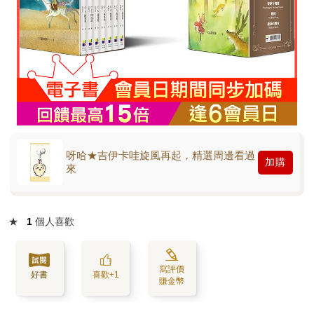
呀哈★吉伊卡哇旋風再起，精選周邊看過
加購
來
★
1
個人喜歡
寫評價
好書
喜歡+1
賺金幣