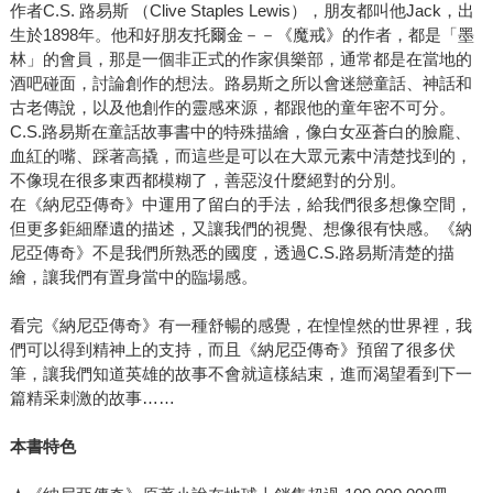
在國外重新出版時，收錄了一篇非常精彩的介紹推薦文，是
作者C.S. 路易斯 （Clive Staples Lewis），朋友都叫他Jack，出
由《風之名》的作者派崔克．羅斯弗斯寫的。中文版原本也
生於1898年。他和好朋友托爾金－－《魔戒》的作者，都是「墨
想收錄，雖然早早就去詢問，也提早翻譯好等著國外同意
林」的會員，那是一個非正式的作家俱樂部，通常都是在當地的
酒吧碰面，討論創作的想法。路易斯之所以會迷戀童話、神話和
了，但因為連繫時間往返費時，所以直到書籍付印之前，都
古老傳說，以及他創作的靈感來源，都跟他的童年密不可分。
無法得到推薦文作者授權，很可惜這次書上無法收錄。所幸
C.S.路易斯在童話故事書中的特殊描繪，像白女巫蒼白的臉龐、
我們最後還是獲准同意使用，能夠讓台灣讀者也看到這篇有
血紅的嘴、踩著高撬，而這些是可以在大眾元素中清楚找到的，
趣又精彩的文章。 如果你喜歡蘊藏多重含意的故事，想知道
不像現在很多東西都模糊了，善惡沒什麼絕對的分別。
什麼是比永生不死更有價值的東西，翻開這本書吧！
在《納尼亞傳奇》中運用了留白的手法，給我們很多想像空間，
但更多鉅細靡遺的描述，又讓我們的視覺、想像很有快感。《納
尼亞傳奇》不是我們所熟悉的國度，透過C.S.路易斯清楚的描
繪，讓我們有置身當中的臨場感。
看完《納尼亞傳奇》有一種舒暢的感覺，在惶惶然的世界裡，我
們可以得到精神上的支持，而且《納尼亞傳奇》預留了很多伏
筆，讓我們知道英雄的故事不會就這樣結束，進而渴望看到下一
篇精采刺激的故事……
本書特色