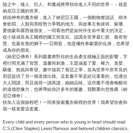
險之中，矮人、巨人、和魔戒將帶領你進入不同的世界－－就是
納尼亞王國的世界。
經由神奇的魔衣櫥，進入了納尼亞王國，一個動物會說話、樹木
會歌唱、人類與黑暗勢力爭戰的地方。與故事主角彼得、蘇珊、
愛德蒙和露西做朋友，一同看他們是如何作生命中重大的決定，
從小孩成長為王國裡的國王與皇后。認識全世界最仁慈、最有智
慧、也最友善的獅子──亞斯藍，他是犧牲奉獻愛的化身，也希望
成為你的朋友。
《納尼亞傳奇》系列叢書將對你的生命產生積極正面的影響，字
裡行間充滿了智慧、溫馨與刺激，主題涵蓋了愛、權力、貪婪、
驕傲、抱負與希望。書中描寫了善惡之爭，並為世界中所常見的
邪惡提供了另一個道德出路。這套書不單是給兒童看的，也適合
大人閱讀，而且值得一讀再讀，細細品味。這些書不僅會喚醒你
的道德想像力，也將帶給你許多年的樂趣，我鄭重向您推薦《納
尼亞傳奇》。
快加入這個旅程吧！一同來探索魔衣櫥裡的世界！我希望你會和
我一樣喜愛這套書。
Every child and every person who is young in heart should read
C.S.(Clive Staples) Lewis?famous and beloved children classics,