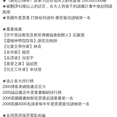
★《納尼亞傳奇》原著小說在地球上銷售超過 100,000,000冊
★被翻譯41種以上的語言，在大人與孩子的讀書計畫中掀起閱讀
風潮
★英國年度票選 打敗哈利波特 榮登最佳讀物第一名
★重量推薦
【空中英語教室及救世傳播協會創辦人】彭蒙惠
【靈糧神學院院長】謝宏忠牧師
【兒童文學作家】林良
【名作家】楊照
【名譯者】倪安宇
【基督之家】寇紹恩
【兒文工作者】幸佳慧
★攻占各大排行榜
2005博客來網路書店百大
2005誠品書店年度童書暢銷排行榜
2006英國圖書館館長票選必讀童書第一名
2008英國4000名讀者每年年度票選最佳讀物第一名
★全球票房保證電影改編