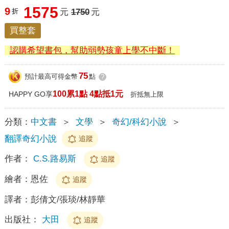
1575
9
折
元
1750
元
買整套
認購希望書包，幫助弱勢孩童上學不中斷！
75
預計最高可得金幣
點
?
100累1點 4點抵1元
HAPPY GO享
折抵無上限
分類：
中文書
＞
文學
＞
奇幻/科幻小說
＞
翻譯奇幻小說
追蹤
作者：
C.S.路易斯
追蹤
繪者：
恩佐
追蹤
譯者：
彭倩文/張琰/林靜華
出版社：
大田
追蹤