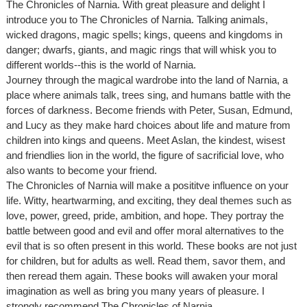
The Chronicles of Narnia. With great pleasure and delight I
introduce you to The Chronicles of Narnia. Talking animals,
wicked dragons, magic spells; kings, queens and kingdoms in
danger; dwarfs, giants, and magic rings that will whisk you to
different worlds--this is the world of Narnia.
Journey through the magical wardrobe into the land of Narnia, a
place where animals talk, trees sing, and humans battle with the
forces of darkness. Become friends with Peter, Susan, Edmund,
and Lucy as they make hard choices about life and mature from
children into kings and queens. Meet Aslan, the kindest, wisest
and friendlies lion in the world, the figure of sacrificial love, who
also wants to become your friend.
The Chronicles of Narnia will make a posititve influence on your
life. Witty, heartwarming, and exciting, they deal themes such as
love, power, greed, pride, ambition, and hope. They portray the
battle between good and evil and offer moral alternatives to the
evil that is so often present in this world. These books are not just
for children, but for adults as well. Read them, savor them, and
then reread them again. These books will awaken your moral
imagination as well as bring you many years of pleasure. I
strongly recommend The Chronicles of Narnia.