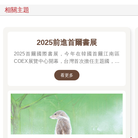
什麼意思？我得馬上趕回家去。其他人會以為我出事了。」但過
了一會兒她又開口問道：「吐納思先生！到底怎麼回事？」而這
相關主題
是因為，人羊那對褐色的眼睛已盈滿了淚水，接著眼淚就滑下他
的面頰，沿著鼻尖滾落下來；最後他索性用雙手蒙住臉，開始放
聲大哭。
「吐納思先生！吐納思先生！」露西感到非常苦惱，「別哭了！
拜託你別哭了啦！到底怎麼回事？你還好吧？親愛的吐納思先
2025前進首爾書展
生，你告訴我出了什麼事好嗎？」
2025首爾國際書展，今年在韓國首爾江南區
土耳其軟糖
COEX展覽中心開幕，台灣首次擔任主題國，有
二十多位跨領域台灣作家前往參展，一起來回顧
每一塊軟糖都甜美至極，鬆軟得入口即化，愛德蒙這輩子從來沒
看更多
他們的作品，並共享參展喜悅。
吃過這麼美味的東西。
「但你到底是什麼東西？」女王又說了一次，「你是一個剪掉鬍
子的大型矮人嗎？」
「不是，陛下，」愛德蒙說，「我從來就沒長過鬍子。我還是一
個男孩呢。」
「一個男孩！」她說，「你是說，你是一個『亞當的兒子』？」
愛德蒙呆呆站在那裡，什麼也沒說。這次他真的是聽得一頭霧
水，完全搞不懂她是什麼意思。