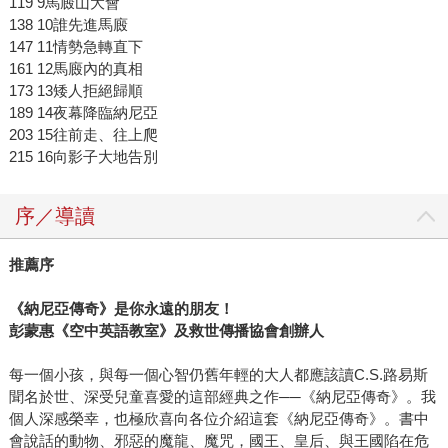
119 9馬廄山大會
138 10誰先進馬廄
147 11情勢急轉直下
161 12馬廄內的真相
173 13矮人拒絕歸順
189 14夜幕降臨納尼亞
203 15往前走、往上爬
215 16向影子大地告別
序／導讀
推薦序
《納尼亞傳奇》是你永遠的朋友！
彭蒙惠《空中英語教室》及救世傳播協會創辦人
每一個小孩，與每一個心智仍舊年輕的大人都應該讀C.S.路易斯
聞名於世、深受兒童喜愛的這部經典之作──《納尼亞傳奇》。我
個人深感榮幸，也極欣喜向各位介紹這套《納尼亞傳奇》。書中
會說話的動物、邪惡的魔龍、魔咒，國王、皇后、與王國陷在危