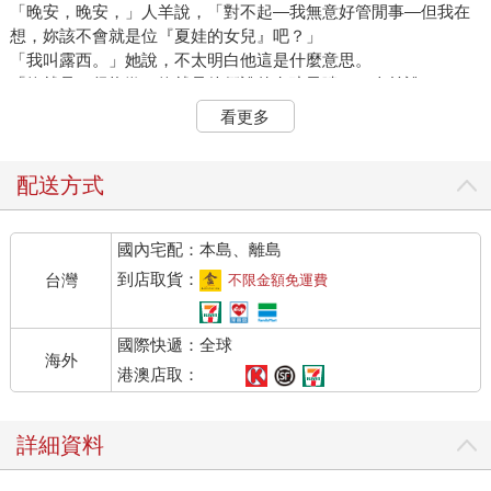
「晚安，晚安，」人羊說，「對不起—我無意好管閒事—但我在
想，妳該不會就是位『夏娃的女兒』吧？」
「我叫露西。」她說，不太明白他這是什麼意思。
「妳就是—很抱歉—妳就是他們說的女孩子嘍？」人羊說。
「我當然是女孩子啊。」露西說。
看更多
「所以妳其實是『人類』對吧？」
「我本來就是人類呀。」露西說，仍然感到有些迷惑。
「沒錯，沒錯，」人羊說，「我真是笨哪！但我以前可從來沒看
配送方式
過『亞當的兒子』或『夏娃的女兒』。我實在太高興了。這也就
是說—」接著他就硬生生地閉上嘴，看來他本來似乎打算提起某
國內宅配：本島、離島
件不該說的事，但卻在最後關頭及時打住，「太高興，太高興
了。」他繼續說下去，「我先做個自我介紹。我叫吐納思。」
到店取貨：
台灣
不限金額免運費
「非常高興能認識你，吐納思先生。」露西說。
「妳能不能告訴我，喔，『夏娃的女兒』啊，」吐納思先生說，
國際快遞：全球
「妳是怎麼到納尼亞來的？」
海外
「納尼亞？那是什麼？」露西說。
港澳店取：
「這裡是納尼亞王國，」人羊說，「就是我們現在這個地方；從
路燈柱算起，一直到東海岸凱爾帕拉瓦宮大城堡，全都是納尼亞
詳細資料
的國土—妳是從『西方野林』那兒過來的吧？」
「我—我是從空房間穿過衣櫥過來的。」露西說。