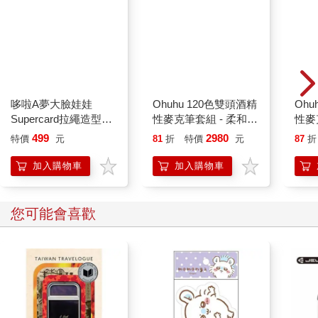
他就把禮節忘得一乾二淨，只顧著盡量把土耳其軟糖全都塞進嘴
裡去，他越吃越饞，根本沒空去思索女王為什麼會對他這麼好
奇。她才一會兒就探聽出，他總共有一個哥哥和兩個姊妹，而他
的妹妹已經到過納尼亞，還認識了一個人羊，同時除了他自己和
他的兄弟姊妹之外，沒有任何人知道納尼亞的事。她似乎對於他
們總共有四個人這件事特別感興趣，老是翻來覆去地問個不停。
哆啦A夢大臉娃娃
Ohuhu 120色雙頭酒精
Ohu
「你確定你們剛好是四個人？」她問道，「不多不少，正好是兩
Supercard拉繩造型悠
性麥克筆套組 - 柔和色
性麥
個『亞當的兒子』和兩個『夏娃的女兒』？」而塞了滿嘴土耳其
遊卡【受託代銷】
系
499
2980
軟糖的愛德蒙只好不斷重複答道﹕「是呀，我已經告訴過妳
特價
元
81
折
特價
元
87
折
啦。」完全忘了要尊稱她為「陛下」，不過她現在好像也不怎麼
加入購物車
加入購物車
介意就是了。
最後愛德蒙終於把軟糖全都吃光，但他還是不死心地緊盯著空
盒，希望女王會問他是不是還想多吃一點。女王很清楚他心裡在
您可能會喜歡
打什麼主意，因為愛德蒙雖然不了解狀況，但她自然知道這些軟
糖都帶有魔法，你只要吃了一口，就會想不停地吃下去，如果可
以的話，甚至會一直吃到撐死為止。但她並沒有再多給他一些，
反而開口對他說：
「『亞當的兒子』，我很想見見你的兄弟姊妹。你可以帶他們來
看我嗎？」
「我試試看。」愛德蒙說，依然低頭望著那個空盒。