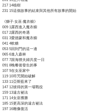
217 14植樹
231 15這個故事的結束與其他所有故事的開始
《獅子‧女巫‧魔衣櫥》
009 1露西進入魔衣櫥
017 2露西的奇遇
031 3愛德蒙和魔衣櫥
041 4軟糖
053 5回到門的這一邊
065 6進入森林
077 7跟海狸夫婦共度一日
091 8晚餐後發生的事
107 9在女巫家中
119 10符咒開始破解
133 11亞斯藍來了
147 12彼得的第一場戰役
159 13遠古祕法
171 14女巫獲勝
185 15更高深的遠古祕法
197 16雕像復活