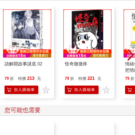
的腳下，而她拉起她的毛皮斗篷蓋在他身上，把他裹得緊緊的。
「要不要喝點熱飲料？」女王說，「想不想喝啊？」
「好啊，那就麻煩妳了，女王陛下。」愛德蒙說，他冷得牙關咯
嗒咯嗒打顫。
女王從懷裡掏出一個似乎是銅製的小瓶子。然後她伸長手臂，朝
雪地裡倒了一滴。愛德蒙看到那滴液體在空中停留了一瞬，看起
來就像鑽石一般晶瑩璀璨。但它一碰到雪，就發出一陣嘶嘶聲，
雪地上隨即出現了一個鑲著寶石的杯子，裡面盛滿了熱氣騰騰的
飲料。矮人立刻拿起酒杯，微笑著鞠了一個躬，將它遞給愛德
蒙；他的笑容讓人感到很不舒服。愛德蒙只啜了一口熱飲料，就
請解開故事謎底 02
怪奇微微疼
情緒
立刻覺得舒服多了。他過去從來沒嚐過這種味道，非常甜，浮滿
把情
了泡沫，帶著濃郁的奶香，讓他全身上下立刻暖了起來。
誰都
213
221
79
折
特價
元
79
折
特價
元
79
折
「光喝飲料好像挺單調的，『亞當的兒子』，最好是配些點
心，」女王過了一會兒表示，「你想吃什麼？」
加入購物車
加入購物車
「土耳其軟糖，麻煩妳了，陛下。」愛德蒙說。
女王又舉起瓶子，往雪中倒了一滴，地上立刻就出現一個綁著綠
緞帶的圓盒，裡面裝了好幾磅最高級的土耳其軟糖。每一塊軟糖
您可能也需要
都甜美至極，鬆軟得入口即化，愛德蒙這輩子從來沒吃過這麼美
味的東西。他現在感到全身暖呼呼的，舒服得要命。
在他忙著大吃大喝的時候，女王一直在問他各種問題。剛開始愛
德蒙還不忘提醒自己，邊吃東西邊說話很不禮貌，但過沒多久，