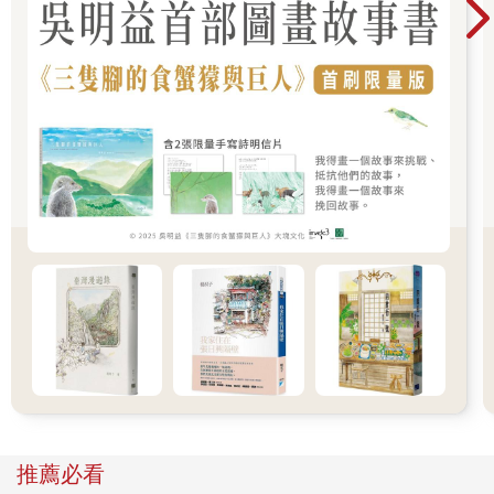
「不管你到底是什麼東西，我至少可以看出你是個白痴，」女王
說，「快回答我，我再問你最後一次，我就要失去耐心了。你是
人類嗎？」
「是的，陛下。」愛德蒙說。
「那麼，你到底是用什麼方法進入我的領土？」
「對不起，陛下，我是穿過衣櫥來的。」
「衣櫥？你這是什麼意思？」
「我—我打開一扇門，結果就發現自己到了這裡，陛下。」愛德
蒙說。
「哈！」女王說，接下來她似乎並不是在對他說話，反倒像是在
自言自語，「一扇門。一扇通往人類世界的門！我聽過這類的
事。這很可能會毀了一切。但他就只有一個人，而且他顯然很好
對付。」她邊說邊從座位上站起來，緊盯著愛德蒙的面龐，雙眼
散發出炙熱的光芒，並舉起了她的魔杖。愛德蒙曉得她就要用非
常恐怖的手段來對付他，但他已嚇得完全無法動彈。然後，就在
他閉目等死時，她突然改變了心意。
「我可憐的孩子呀，」她換上一副截然不同的口吻，「你快要凍
壞嘍！快到雪橇上來，跟我坐在一塊兒，裹上我的斗篷，讓我們
好好談一談。」
推薦必看
愛德蒙一點也不想要這樣，但他不敢反抗；他踏上雪橇，坐在她