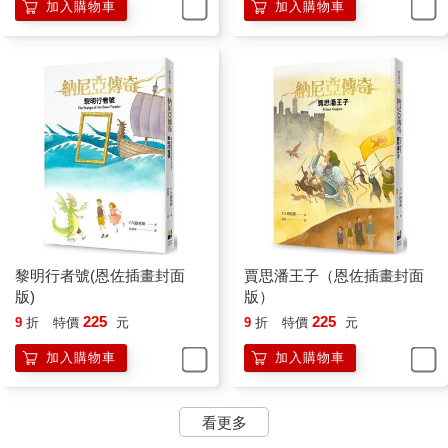
加入購物車
加入購物車
開始跟她聊天。他說了一大堆關於森林生活的美妙故事。他述說
午夜的舞蹈會，描繪那些住在井裡的水精靈和住在樹林中的樹精
靈，是如何紛紛在夜間現身，與人羊一起跳舞；他述說長程狩獵
隊是如何不畏艱難地追捕白雄鹿，因為只要能捕到那頭雄鹿，牠
就會實現你的願望；他提起那些住在森林地底礦脈和洞窟中的野
蠻「紅矮人」，描繪跟他們一同飲宴狂歡和尋找寶藏的過程；然
後他說到當夏天來臨，樹林變得一片碧綠時，老西雷諾斯就會騎
著他的胖驢子來拜訪他們，有時甚至連酒神巴克斯都會一起過
來。那時河中的清水會變成美酒，整座森林會一連狂歡好幾個禮
拜。「但現在就別想了，誰叫這兒老是冬天呢。」他難過地補上
一句。他為了讓自己心情好過一些，從餐具櫃上的一個盒子裡，
取出一根看來像是用稻草製成的奇怪小笛子，開始吹了起來。他
吹奏的旋律緊緊牽動露西的情緒，讓她一下想哭，一下想笑，既
黎明行者號(恩佐插畫封面
賈思潘王子（恩佐插畫封面
想翩翩起舞，但又感到昏昏欲睡。她想必是連續聽了好幾個鐘
版)
版）
頭，才搖搖頭表示：
225
225
9
折
特價
元
9
折
特價
元
「喔，吐納思先生—抱歉我必須打斷你的演奏，我真的很喜歡這
加入購物車
加入購物車
些曲子—可是我必須回家了。我本來只想待幾分鐘就走。」
「現在已經沒有用了。」人羊說，他放下笛子，帶著非常憂傷的
神情朝她搖搖頭。
看更多
「沒有用了？」露西說，她跳了起來，感到有些害怕，「你這是