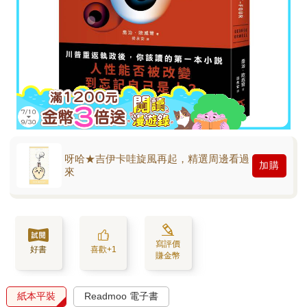
呀哈★吉伊卡哇旋風再起，精選周邊看過
加購
來
寫評價
好書
喜歡+1
賺金幣
紙本平裝
Readmoo 電子書