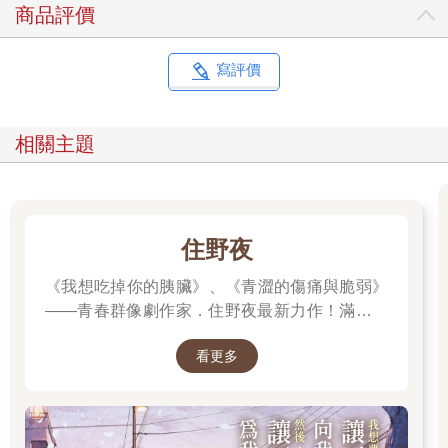
你只能用猜的。你甚至不是不可能想像，他們對每個人都實施了
商品評價
全天候的監控。但不管怎樣，只要他們喜歡，隨時都能接入你的
「電屏」。你必須生活在這麼一個假設中（先是養成習慣再把它
變為本能）：你所發出的每個聲音都正被監聽，而除了在漆黑一
寫評價
片中以外，你的每個動作都正被監視。
溫斯頓一直背對著「電屏」。這樣比較安全，儘管他也清楚知
道，就算是背影一樣可能會洩露些什麼。一公里外就是「真理
相關主題
部」，那他的工作單位，是一座在一片骯髒地帶拔地而起的巨大
白色大樓。他帶著隱隱的厭惡情緒思忖：這裡是倫敦，是「第一
空域」的首府，而「第一空域」是「大洋國」人口第三多的省
份。他絞盡腦汁搜索兒時的記憶，試圖記起倫敦是否一直是這番
光景。舉目皆是的那些腐朽破敗的十九世紀房屋是否從來都是這
住野夜
個模樣的？這些房屋的側牆用木板加固，窗戶用硬紙板打了補
《我想吃掉你的胰臟》、《青澀的傷痛與脆弱》
丁，屋頂鋪的是瓦楞鐵皮，亂七八糟的花園的四面圍牆都已經開
始坍塌。被轟炸過的地方塵土飛揚，斷壁殘垣上長出了藤蔓和野
——青春群像劇作家．住野夜最新力作！滿是錯
草。炸彈清出了一大片空地，上面突然建起了骯髒醜陋的木棚
誤的「告白大作戰」，屬於幼稚大人們的青春
屋，看上去就像雞窩一樣。一直都是這樣子嗎？但是沒有用，他
看更多
「重啟」小說！我想要，讓死黨向我告白。然
記不起來了︰童年的回憶只殘留下一系列明亮的靜態畫面，而這
後，讓死黨為我失戀。
些畫面都是沒有背景的，絕大部分是不可理解的。
「真理部」――「新語」稱之為「真部」――與視野內可看到的
事物全都迥然不同。那是一座巍峨的金字塔狀白色混凝土建築，