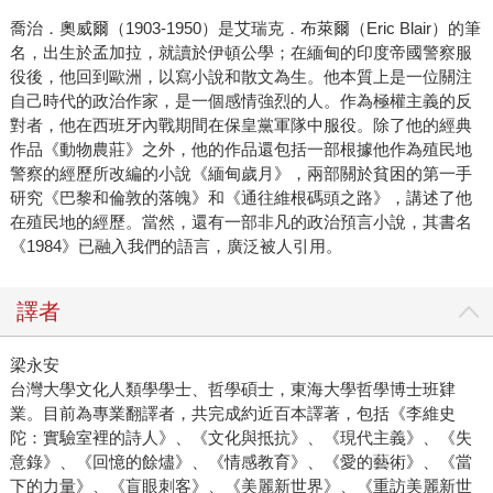
喬治．奧威爾（1903-1950）是艾瑞克．布萊爾（Eric Blair）的筆
名，出生於孟加拉，就讀於伊頓公學；在緬甸的印度帝國警察服
役後，他回到歐洲，以寫小說和散文為生。他本質上是一位關注
自己時代的政治作家，是一個感情強烈的人。作為極權主義的反
對者，他在西班牙內戰期間在保皇黨軍隊中服役。除了他的經典
作品《動物農莊》之外，他的作品還包括一部根據他作為殖民地
警察的經歷所改編的小說《緬甸歲月》，兩部關於貧困的第一手
研究《巴黎和倫敦的落魄》和《通往維根碼頭之路》，講述了他
在殖民地的經歷。當然，還有一部非凡的政治預言小說，其書名
《1984》已融入我們的語言，廣泛被人引用。
譯者
梁永安
台灣大學文化人類學學士、哲學碩士，東海大學哲學博士班肄
業。目前為專業翻譯者，共完成約近百本譯著，包括《李維史
陀：實驗室裡的詩人》、《文化與抵抗》、《現代主義》、《失
意錄》、《回憶的餘燼》、《情感教育》、《愛的藝術》、《當
下的力量》、《盲眼刺客》、《美麗新世界》、《重訪美麗新世