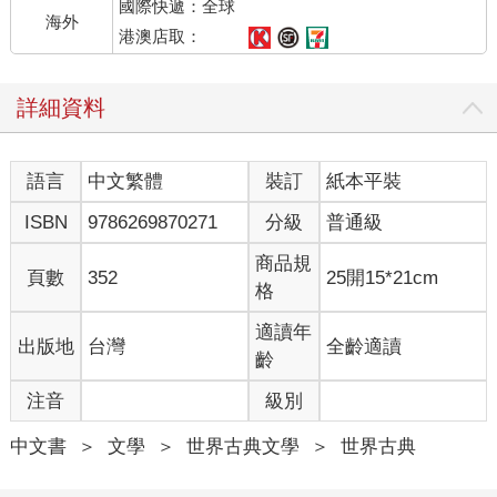
國際快遞：全球
更加突顯出他身子的單薄。他的頭髮相當金黃，臉色天生紅潤。
海外
由於平時用的是粗肥皂和鈍刮鬍刀，加上冬天剛剛過去，他的皮
港澳店取：
膚很粗。
雖然玻璃窗緊閉著，他仍可以感覺到外面天寒地凍。下面的街道
詳細資料
上，陣陣小旋風把塵土和紙屑吹得打轉起來。雖然陽光燦爛，天
空蔚藍，但除了到處張貼的海報外，萬物似乎都失去了色彩。在
每個街角，那張蓄黑色八字鬍的臉龐居高臨下地俯視著。正對面
語言
中文繁體
裝訂
紙本平裝
大樓的牆上就有一張。海報下方寫著老大哥在看著你，而那雙深
色的眼睛深深穿透了溫斯頓的眼睛。下面臨街的牆上貼著另一張
ISBN
9786269870271
分級
普通級
海報，其一角已經脫落，在風中不時拍打著，上面的兩個字時隱
時現：「英社」。極遠處有一架直升機在屋頂間低飛著，像隻綠
商品規
頁數
352
25開15*21cm
頭蒼蠅那樣盤旋了一會兒，然後划出一道弧線飛走了。那是員警
格
在巡邏，透過窗戶監視人民動靜。不過這種巡邏不足為懼。真正
讓人害怕的是「思想警察」。
適讀年
出版地
台灣
全齡適讀
在溫斯頓背後，「電屏」裡的聲音仍在喋喋不休地講著生鐵的事
齡
和第九個三年計畫的超額完成情況。「電屏」除了能夠播放，還
注音
級別
能夠接收。溫斯頓發出的聲音只要高於低聲耳語，就會被接收
到，而且，只要他停留在那塊金屬板的視線範圍內，他的一言一
中文書
＞
文學
＞
世界古典文學
＞
世界古典
行都會有可能受到監視。當然，你無從知道自己什麼時候正在被
監控。「思想警察」有多常或按什麼樣的規畫對個人進行監控，