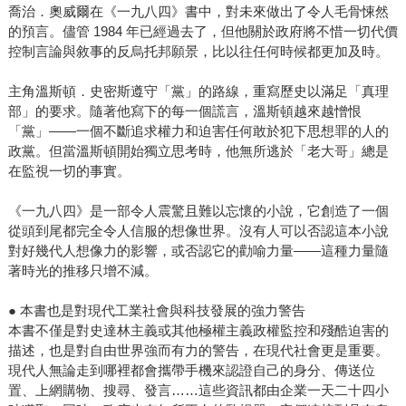
喬治．奧威爾在《一九八四》書中，對未來做出了令人毛骨悚然
的預言。儘管 1984 年已經過去了，但他關於政府將不惜一切代價
控制言論與敘事的反烏托邦願景，比以往任何時候都更加及時。
主角溫斯頓．史密斯遵守「黨」的路線，重寫歷史以滿足「真理
部」的要求。隨著他寫下的每一個謊言，溫斯頓越來越憎恨
「黨」――一個不斷追求權力和迫害任何敢於犯下思想罪的人的
政黨。但當溫斯頓開始獨立思考時，他無所逃於「老大哥」總是
在監視一切的事實。
《一九八四》是一部令人震驚且難以忘懷的小說，它創造了一個
從頭到尾都完全令人信服的想像世界。沒有人可以否認這本小說
對好幾代人想像力的影響，或否認它的勸喻力量――這種力量隨
著時光的推移只增不減。
● 本書也是對現代工業社會與科技發展的強力警告
本書不僅是對史達林主義或其他極權主義政權監控和殘酷迫害的
描述，也是對自由世界強而有力的警告，在現代社會更是重要。
現代人無論走到哪裡都會攜帶手機來認證自己的身分、傳送位
置、上網購物、搜尋、發言……這些資訊都由企業一天二十四小