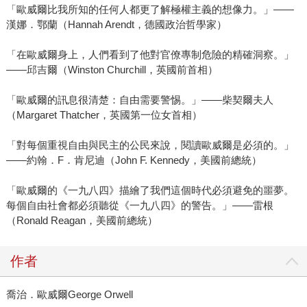
「歐威爾比我所知的任何人都更了解極權主義的想像力。」――
漢娜．鄂蘭（Hannah Arendt，德國政治哲學家）
「在歐威爾身上，人們看到了他對官僚專制危險的精確洞察。」
――邱吉爾（Winston Churchill，英國前首相）
「歐威爾的訊息很清楚：自由需要警惕。」――柴契爾夫人
（Margaret Thatcher，英國第一位女首相）
「對每個重視自由與民主的公民來說，閱讀歐威爾是必須的。」
――約翰．F．肯尼迪（John F. Kennedy，美國前總統）
「歐威爾的《一九八四》描繪了我們這個時代必須避免的噩夢。
每個自由社會都必須聽從《一九八四》的警告。」――雷根
（Ronald Reagan，美國前總統）
作者
喬治．歐威爾George Orwell