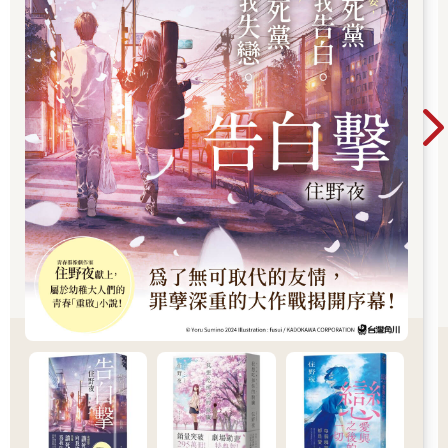
層層疊疊熠熠發光，沖天而起，足有三百公尺高。從溫斯頓站著
的地方，剛好還看得見用優雅字體雋刻在「真理部」白色外牆上
的三句黨的口號：
戰爭即和平
自由即奴役
無知即力量
據說，「真理部」在地面上有三千個房間，而地面下的結構與之
相等。在倫敦別的地方，還有三座其他大樓，外觀和規模上與之
相似。它們使得周圍的建築成了小巫見大巫，所以在勝利大廈的
屋頂你可以同時看到這四座建築。它們是四大政府部門的所在
地。「真理部」負責新聞、娛樂、教育和藝術；「和平部」負責
戰爭；「友愛部」維持法律與秩序；「富足部」負責經濟事務。
在「新語」中，它們分別被稱為「真部」、「和部」、「愛部」
和「富部」。
「友愛部」可怕之極，整座大樓一扇窗戶都沒有。溫斯頓從未進
去過，甚至從未涉足其方圓半公里之內。除非你有公務在身，否
則根本無法進到裡面。而即便你真有公務，要進去也得經過錯綜
複雜的鐵絲網、重重鋼門和機關槍暗堡。就連通往「友愛部」外