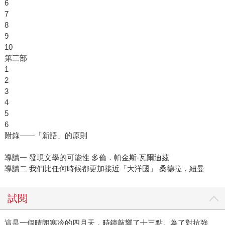
6
7
8
9
10
第三部
1
2
3
4
5
6
附錄――「新語」的原則
導讀一 發現文學的可能性 多倫．帕金斯-瓦爾迪茲
導讀二 我們比任何時候都更加接近「大洋國」 桑德拉．紐曼
試閱
這是一個晴朗寒冷的四月天，時鐘敲響了十三點。為了對抗強