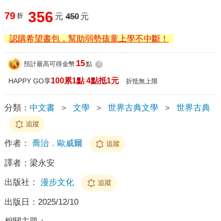
356
79
折
元
450
元
認購希望書包，幫助弱勢孩童上學不中斷！
15
預計最高可得金幣
點
?
100累1點 4點抵1元
HAPPY GO享
折抵無上限
分類：
中文書
＞
文學
＞
世界古典文學
＞
世界古典
追蹤
作者：
喬治．歐威爾
追蹤
譯者：
梁永安
出版社：
漫步文化
追蹤
出版日：
2025/12/10