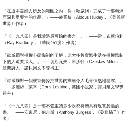
「在這本書能力所及的範圍之內，你（歐威爾）完成了一部精煉
而深具重要性的作品。」――赫胥黎（Aldous Huxley，《美麗新
世界》作者）
「《一九八四》是我讀過最可怕的書之一。」――雷．布萊伯利
（Ray Bradbury，《華氏451度》作者）
「歐威爾對極權心態機制的了解，比大多數實際生活在極權體制
下的人還要深入。」――切斯瓦夫．米沃什（Czesław Miłosz，
波蘭詩人，諾貝爾文學獎得主）
「歐威爾對一個被宣傳操控世界的描繪令人毛骨悚然地精確。」
――多麗絲．萊辛（Doris Lessing，英國小說家，諾貝爾文學獎
得主）
「《一九八四》是一部不管重讀多少次都持續具有現實意義的
書。」――安東尼．伯吉斯（Anthony Burgess，《發條橘子》作
者）