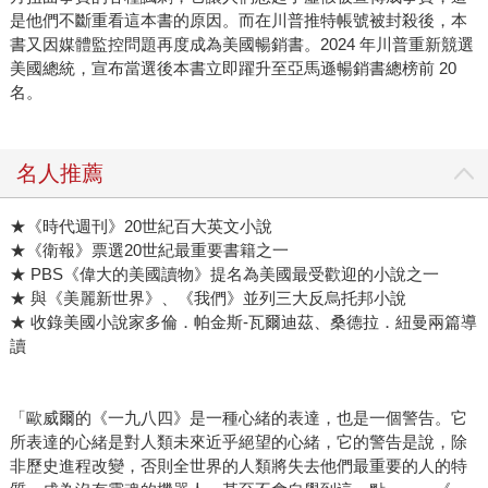
是他們不斷重看這本書的原因。而在川普推特帳號被封殺後，本
書又因媒體監控問題再度成為美國暢銷書。2024 年川普重新競選
美國總統，宣布當選後本書立即躍升至亞馬遜暢銷書總榜前 20
名。
名人推薦
★《時代週刊》20世紀百大英文小說
★《衛報》票選20世紀最重要書籍之一
★ PBS《偉大的美國讀物》提名為美國最受歡迎的小說之一
★ 與《美麗新世界》、《我們》並列三大反烏托邦小說
★ 收錄美國小說家多倫．帕金斯-瓦爾迪茲、桑德拉．紐曼兩篇導
讀
「歐威爾的《一九八四》是一種心緒的表達，也是一個警告。它
所表達的心緒是對人類未來近乎絕望的心緒，它的警告是說，除
非歷史進程改變，否則全世界的人類將失去他們最重要的人的特