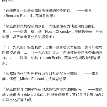
「這個世界正朝著歐威爾所描繪的噩夢前進。」――羅素
（Bertrand Russell，英國哲學家）
「歐威爾對思想控制的洞見，同樣強而有力地適用於自由社
會。」――諾姆．杭士基（Noam Chomsky，美國哲學家、語言
學家，當代最重要公共知識分子）
「《一九八四》警告我們，自由不僅會被武力摧毀，也可能被思
想操控消滅。……《一九八四》展示了自由被抹去時所帶來的恐
怖。」――以撒．柏林（Isaiah Berlin，英國社會與政治理論學
家）
「歐威爾的作品對理解權力與監視仍然不可或缺。」――米歇
爾．傅柯（Michel Foucault，法國思想家）
「歐威爾對真理的堅持使他成為批判性思維的指南。」――愛德
華．薩依德（Edward Said，巴裔美籍學者，當代最具影響力的文
學與文化評論大師）