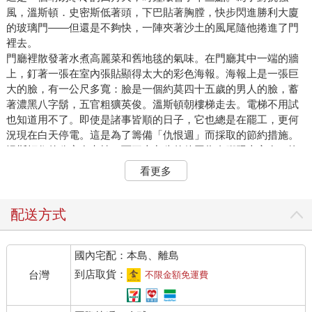
風，溫斯頓．史密斯低著頭，下巴貼著胸膛，快步閃進勝利大廈
的玻璃門――但還是不夠快，一陣夾著沙土的風尾隨他捲進了門
裡去。
門廳裡散發著水煮高麗菜和舊地毯的氣味。在門廳其中一端的牆
上，釘著一張在室內張貼顯得太大的彩色海報。海報上是一張巨
大的臉，有一公尺多寬：臉是一個約莫四十五歲的男人的臉，蓄
著濃黑八字鬍，五官粗獷英俊。溫斯頓朝樓梯走去。電梯不用試
也知道用不了。即使是諸事皆順的日子，它也總是在罷工，更何
況現在白天停電。這是為了籌備「仇恨週」而採取的節約措施。
溫斯頓住的公寓在七樓，而三十九歲的他因為右腳踝上方有一塊
靜脈曲張性潰瘍，爬樓梯爬得很慢，一路上休息了好幾回。在每
看更多
層樓梯平臺正對著電梯口的那面牆上，宣傳海報上那張巨大的臉
虎視眈眈。海報經過精心製作，其中的雙眼會隨你身體的移動而
移動。海報下方寫著這麼一句話：老大哥在看著你。
配送方式
在公寓裡，一個渾厚的聲音正在播報有關生鐵產量的一系列數
據。這聲音來自一塊長方形金屬板，金屬板看上去像一面黯淡的
國內宅配：本島、離島
鏡子，構成了右邊牆壁的一部分。溫斯頓轉動一個旋鈕，聲音變
輕了一些，但一字一句仍清晰可聞。這裝置（它的名字叫「電
到店取貨：
台灣
不限金額免運費
屏」）只能將音量調低，無法徹底關掉。他走到窗口。他個子略
矮和瘦弱，藍色的工作服――黨員一律以這種工作服為制服――