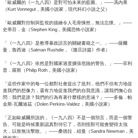
「歐威爾的《一九八四》是對可怕未來的藍圖。」――馮內果
（Kurt Vonnegut，美國小說家，現代科幻小說之父）
「歐威爾對控制與監視的描繪令人毛骨悚然，無法忘懷。」――
史蒂芬．金（Stephen King，美國恐怖小說家）
「《一九八四》是教導暴政語言的關鍵書籍之一。」――薩爾
曼．魯西迪（Salman Rushdie，《撒旦詩篇》作者）
「《一九八四》依然是對國家過度擴張危險的警告。」――菲利
普．羅斯（Philip Roth，美國小說家）
「這些作家中的每一位都對社會提出了批判，他們不但有力地促
進我們的想像力，還有力地促進我們的自我意識，讓我們撫心自
問：我們是誰？我們的行為有著什麼樣的意涵？」――多倫．帕
金斯-瓦爾迪茲（Dolen Perkins-Valdez，美國小說家）
「正如歐威爾所說的，《一九八四》不是一個預言，而是一個警
告。可能是時候重新認真對待它了，否則怪獸可能會變得太強
大，以致無法擊敗。」――桑德拉．紐曼（Sandra Newman，美
國作家）