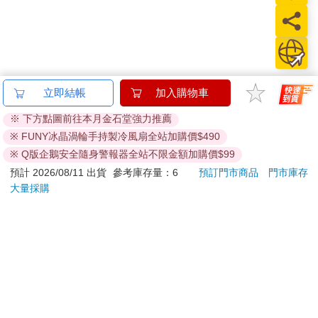
突然間想到了「新語」中的「雙重思想」一詞。他第一次意識到
自己要做的這件事情有多麼艱鉅。你怎麼能和未來溝通呢？從本
質上來說這是不可能的。要麼未來將會跟現在相似，那樣的話未
來將不會去聽他說些什麼；要麼未來將會跟現在不同，那樣的話
他現在身處的困境將毫無意義。
他坐在那兒，盯著本子發呆。「電屏」轉而播放起激昂人心的軍
水平檔案-色・愛・
【KINYO】Penna系
World
樂。真是奇怪，他似乎不僅失去了表達內心想法的能力，甚至連
落・夢-總集篇
列-輕量高效導熱不沾
My F
原本想說些什麼也忘記了。過去幾個星期來他一直在為了這一刻
平煎鍋30cm
Book
480
999
特價
元
56
折
特價
元
9
折
進行準備，從來沒有想到除勇氣之外他還需要什麼。寫東西這件
事應該很簡單。他所要做的只不過是將多年來在他的腦海中反覆
預購限定
加入購物車
出現的冗長而煩躁不安的獨白寫下來。但是，此刻連他內心的獨
白都枯竭了。而且，他的靜脈曲張性潰瘍開始癢得無法忍受。他
不敢去撓，因為只要他一撓總是會發炎。時間一分一秒地過去。
訂購/退換貨須知
他的意識裡只有面前那張白紙、腳踝上方的皮膚發癢感覺、震耳
欲聾的音樂和那杯琴酒引起的微醺。
突然間，他驚慌失措地寫了起字，並不十分清楚自己在寫些什
加入金石堂 LINE 官方帳號『完成綁定』，隨時掌握出貨動
麼。他小而幼稚的筆跡在紙上歪歪斜斜地鋪展開來，先是顧不上
態：
字母的大寫，到最後連句號也忘了︰
一九八四年四月四日。觀影活動的最後一個晚上。全都是戰爭
片。很好看的一部是關於一艘載滿難民的船隻在地中海某個地方