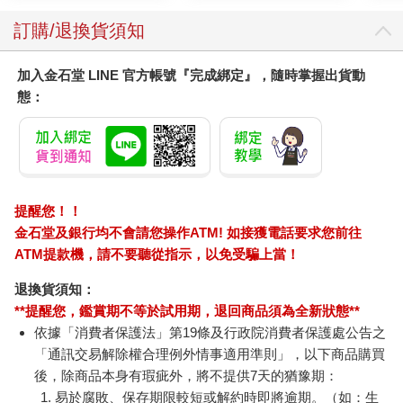
的一邊有一個淺凹龕，溫斯頓現在就坐在其中（當初設計這些凹
其他人也買
龕的用意十之八九是供人放書架的）。他坐在凹龕裡，身體盡量
往後靠，這樣便可以剛好置身在「電屏」的視線範圍之外。當
然，別人仍然可以聽到他說話，但只要他一直坐在現在的位置
上，別人就看不見他。部分是由於這屋子的特殊格局，他才會起
意做他現在想要做的事。
不過，他剛剛從抽屜裡拿出來的那本本子與這件事也有關聯。這
本子特別精美。光滑潔白的紙張因年代久遠而有些發黃，這種紙
張已經至少有四十年沒有生產了。不過，他猜得出這本子遠遠不
止四十年的歷史。他是在城裡貧民區（他記不起是哪個區了）一
間邋遢的小舊貨店的櫥窗裡看到這本子的，當時就馬上有了把它
明亮燦爛的你【Netflix
我的黑道姑姑：教我的
青瓷
買下來的迫切衝動。照理黨員不應該走進普通商店的（這種行為
話題章魚故事在這
99件事
空降
被稱為「在自由市場買賣」），但這一規定並沒有得到嚴格貫
裡！！】
379
332
徹，因為有很多東西（比方說鞋帶和刮鬍刀）根本不可能透過其
79
折
特價
元
79
折
特價
元
79
折
他途徑買到。他迅速左右打量了街道幾眼，然後溜進店裡，花了
加入購物車
加入購物車
兩塊半買了那本本子。當時他並不知道自己想用它來做什麼。他
把本子放在公事包裡，內疚地帶回家。雖然裡面什麼也沒有寫，
但擁有它本身就是不可告人的。
您可能也需要
他現在要做的事情是開始記日記。寫日記本身並不違法（因為已
經沒有了法律，所以也沒了所謂的違法），但假如被別人發現，