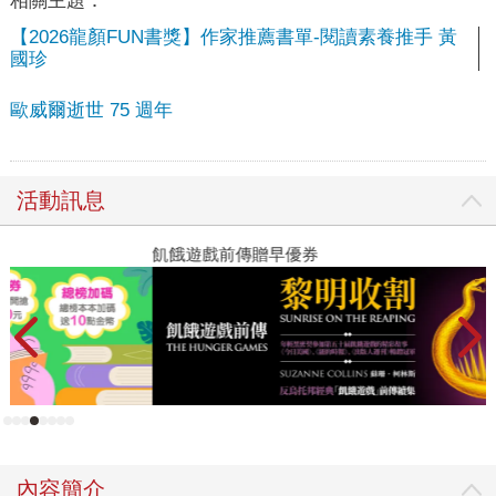
相關主題：
【2026龍顏FUN書獎】作家推薦書單-閱讀素養推手 黃
國珍
歐威爾逝世 75 週年
活動訊息
飢餓遊戲前傳贈早優券
教
內容簡介