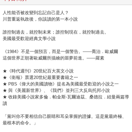
人性能否被改變到忘記自己是人？
川普重返執政後，你該讀的第一本小說
誰控制過去，就控制未來；誰控制現在，就控制過去。
美國最受歡迎經典文學小說
《1984》不是一個預言，而是一個警告。――喬治．歐威爾
這個世界正朝著歐威爾所描繪的噩夢前進。――羅素
★《時代週刊》20世紀百大英文小說
★《衛報》票選20世紀最重要書籍之一
★ PBS《偉大的美國讀物》提名為美國最受歡迎的小說之一
★ 與《美麗新世界》、《我們》並列三大反烏托邦小說
★ 收錄美國小說家多倫．帕金斯-瓦爾迪茲、桑德拉．紐曼兩篇導
讀
「黨叫你不要相信自己眼睛和耳朵掌握的證據。這是黨最終極、
最根本的命令。」