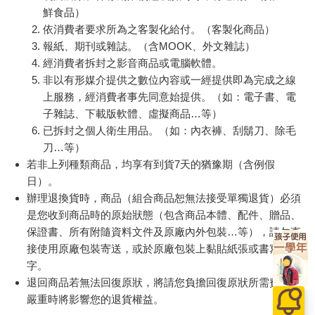
他有理由相信他會被判處死刑，不然至少是被判處二十五年的勞
改。溫斯頓把鋼筆尖裝到了筆桿上，用嘴吸掉上面的油脂。這種
鋼筆是老古董，甚至簽名時也很少用了。他偷偷花了不少力氣才
買到一支︰這是因為他覺得唯有真正的鋼筆才配得上本子的漂亮
乳白色紙張，若是用原子筆在上面亂畫一氣是暴殄天物。事實
上，他並不習慣用手寫字。除了寫一些簡短的便條外，他都是用
「講寫器」口授要寫的東西。但他現在要做的事當然不能用「講
寫器」。他用筆尖蘸了蘸墨水，然後躊躇了一下。他的肚腹感到
一陣顫抖。在紙上留下字跡將會是決定性的行動。他以蹩腳的小
百樂果汁筆0.5 PURE
INTOPIC 廣鼎 2.4GHz
【澡
字母寫下幾個字：
聯名 葡萄(限量)
復古無線數字鍵盤
花園)
(KBW-N107)
38
369
84
折
特價
元
特價
元
93
折
569
一九八四年四月四日
加入購物車
加入購物車
他往後靠在椅背上，被一種徹底的無助感籠罩。首先，他並不能
確定現在是一九八四年。大約是這個年份則是一定不會錯，因為
他相當有把握自己是三十九歲，而他也相信自己是在一九四四年
您可能會喜歡
或一九四五年出生，但如今根本無法將某個日子精確到一到兩年
的誤差範圍內。
他突然納悶，他這日記是為誰而寫的呢？為了未來，為了尚未出
生的人。他的心思圍繞著紙上那個可疑的日期轉了一會兒，然後