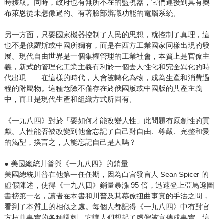
時獲取。同時，政府也有無所不在的監視器，它們連接到具有奧
布萊恩從未想像過的、有著臉部辨識功能的電腦系統。
另一方面，只要國家機器控制了人民的思想，就控制了真理，這
也不是俄羅斯或中國所獨有，而是在西方工業國家同樣出現的發
展。現代自由世界是一個集權管理的工業社會，本質上是官僚主
義，新式的管理化工業主義有利於一個去人性化和完全異化的時
代出現――在這樣的時代，人會被轉化為物，成為生產和消費過
程的附屬物。這種危險不僅存在於俄國版或中國版的共產主義
中，而且是現代生產和組織方式所固有。
《一九八四》對於「要如何才能改變人性」此問題有原創性的貢
獻。人性能否被改變到他會忘記了自己對自由、尊嚴、完整和愛
的渴望，換言之，人能忘記自己是人嗎？
● 美國總統川普與《一九八四》的銷量
美國總統川普在他第一任任期，因為白宮發言人 Sean Spicer 的
虛假陳述，使得《一九八四》銷量暴漲 95 倍，迅速登上亞馬遜圖
書榜第一名，讀者在本書和川普及其幕僚扭曲事實的手法之間，
看到了本質上的相似之處。每個人都記得《一九八四》中有對官
方扭曲事實的各種諷刺，它讓人們想起了虛假被宣傳成事實，這