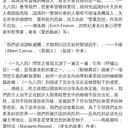
質，成為沒有靈魂的機器人，甚至不會自覺到這一點。……《一
九八四》教導我們，想要希望獲得實現，就得先認識到今天所有
人都面臨危險，認識到一整個社會的人都有可能淪為機器人，失
去所有的個體性、愛和批判思維，但又由於『雙重思想』作祟而
不自知。」――佛洛姆（Erich Fromm，20世紀著名社會心理學
家和哲學家，著有《愛的藝術》等）
「我們必須讀歐威爾，才能明白語言如何變成囚牢。」――卡繆
（Albert Camus，《異鄉人》《鼠疫》作者）
「《一九八四》問世之後我又讀了一遍又一遍：它和《呼嘯山
莊》一樣，是我最喜歡的書之一。……《動物農莊》描繪了一場
理想主義的解放運動，如何一步步走向由專制暴君統治的極權獨
裁政權；《一九八四》則描述了完全生活在這種體制下的感受。
……傳統上，民主政體以開放和法治等為自身定義。但如今，我
們西方人似乎正在默許人類黑暗歷史中的種種手段合法化，當
然，這些手段經過技術升級，並被賦予了符合我們自身需求的神
聖色彩。為了追求自由，我們必須放棄自由。為了引領我們走向
更美好的世界――我們所被許諾的烏托邦――反烏托邦必須先佔
據主導地位。這簡直是雙重思想的典型例子。」――瑪格麗特．
愛特伍（Margaret Atwood，《使女的故事》作者）