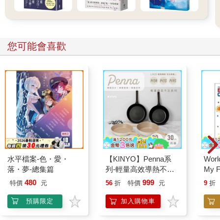
圍關卡的道路上，也有面目兇惡的警衛在巡邏，他們身穿黑色制
服，手持雙節警棍。
溫斯頓突然轉過身。他已經換上一副平靜自得的樣子，這是面對
「電屏」時最適當的表情。他走過房間，到了小廚房裡。他今天
推薦必看
因為這個時間離開部裡，犧牲了本來能在食堂裡吃到的一頓午
飯。他發現廚房裡除了一塊必須留待明天早餐時吃的黑麵包外，
沒有別的食物。他從架子上拿下一瓶無色的液體，上面的素白色
標籤寫著「勝利牌琴酒」。這酒有一股油膩膩的惡心氣味，就像
中國米酒。溫斯頓倒出將近一茶杯，鼓起勇氣接受衝擊，像吃藥
一樣一口吞了下去。
他的臉當即變得緋紅，眼裡流出淚水。這東西的味道像硝酸，而
且吞下去的時候讓人感覺後腦勺挨了一記橡膠警棍。但是，緊接
著，胃裡火燒火燎的感覺平息了，世界看上去開始變得美好。他
從一個壓得皺巴巴、寫著「勝利牌香菸」的菸包裡抽出一根菸，
但不小心把菸拿豎了，菸絲散落到了地板上。他又抽出一根，這
怪奇微微疼
北歐時間：世界第一幸
情緒
次沒問題。他回到起居室，在擺在「電屏」左側的一張小桌子前
福國度教會我的事
把情
面坐下，從桌子的抽屜裡取出一根筆桿、一瓶墨水和一本厚厚的
誰都
221
314
79
折
特價
元
79
折
特價
元
79
折
四開本空白本子。本子封底是紅色的，封面印著大理石花紋。
出於某些原因，起居室裡的「電屏」安放在一個不尋常的位置
加入購物車
加入購物車
上。按照正常的做法，它應該安放在內牆上，以便可以監控整個
房間，但現在它卻被裝在與窗戶相對的那面長一點的牆上。這牆