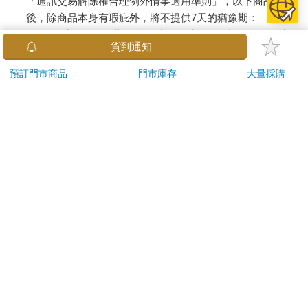
「通訊交易解除權合理例外情事適用準則」，以下商品購買
後，除商品本身有瑕疵外，將不提供7天的猶豫期：
易於腐敗、保存期限較短或解約時即將逾期。（如：生
貨到通知
鮮食品）
依消費者要求所為之客製化給付。（客製化商品）
預訂門市商品
門市庫存
大量採購
報紙、期刊或雜誌。（含MOOK、外文雜誌）
經消費者拆封之影音商品或電腦軟體。
非以有形媒介提供之數位內容或一經提供即為完成之線
上服務，經消費者事先同意始提供。（如：電子書、電
子雜誌、下載版軟體、虛擬商品…等）
已拆封之個人衛生用品。（如：內衣褲、刮鬍刀、除毛
刀…等）
若非上列種類商品，均享有到貨7天的猶豫期（含例假
日）。
辦理退換貨時，商品（組合商品恕無法接受單獨退貨）必須
是您收到商品時的原始狀態（包含商品本體、配件、贈品、
保證書、所有附隨資料文件及原廠內外包裝…等），請勿直
接使用原廠包裝寄送，或於原廠包裝上黏貼紙張或書寫文
字。