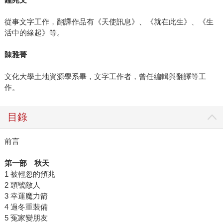
從事文字工作，翻譯作品有《天使訊息》、《就在此生》、《生
活中的緣起》等。
陳雅菁
文化大學土地資源學系畢，文字工作者，曾任編輯與翻譯等工
作。
目錄
前言
第一部 秋天
1 被輕忽的預兆
2 頭號敵人
3 幸運魔力箭
4 過冬重裝備
5 冤家變朋友