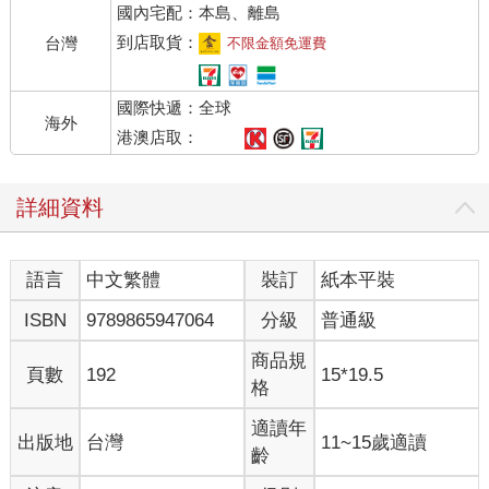
國內宅配：本島、離島
到店取貨：
台灣
不限金額免運費
國際快遞：全球
海外
港澳店取：
詳細資料
語言
中文繁體
裝訂
紙本平裝
ISBN
9789865947064
分級
普通級
商品規
頁數
192
15*19.5
格
適讀年
出版地
台灣
11~15歲適讀
齡