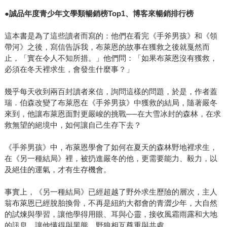
●誠品年度青少年文學類暢銷榜Top1、博客來暢銷排行榜
這本書是為了這些讀者而寫的：他們在看完《手斧男孩》和《領
帶河》之後，寫信告訴我，布萊恩的故事在獲救之後就戛然而
止，「實在令人不知所措。」他們問：「如果布萊恩沒有獲救，
必須在冬天裡求生，會發生什麼事？」
幾乎每天收到兩百封讀者來信，詢問這樣的問題，於是，作者蓋
瑞．伯森改變了布萊恩在《手斧男孩》中獲救的結局，隨著嚴冬
來到，他讓布萊恩面對更嚴峻的挑戰──在大雪冰封的森林，在求
救無望的絕境中，如何讓自己生存下去？
《手斧男孩》中，布萊恩學會了如何在夏天的森林野地裡求生，
在《另一種結局》裡，被扔進嚴冬的他，更需要能力、毅力，以
及絕佳的運氣，才有生存機會。
事實上，《另一種結局》已經超越了野外求生歷險的層次，主人
翁布萊恩已經脫胎換骨，不再是紐約大都會的青澀少年，大自然
的試煉與學習，讓他學得用眼、耳與心靈，接收風霜雨露和大地
的訊息，讓他懂得與黑熊、野狼相互尊重與共處。