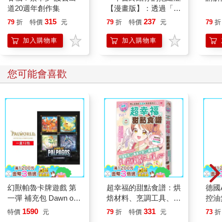
道20週年創作集
【漫畫版】：透過「小
行動」打開大腦的行動
315
237
79
折
特價
元
79
折
特價
元
79
折
開關，懶人也能變身
「行動派」的37個科
加入購物車
加入購物車
學方法
您可能會喜歡
幻獸帕魯卡牌遊戲 第
超幸福的甜點食譜：烘
德國A
一彈 補充包 Dawn of
焙材料、烹調工具、可
控油
Palpagos（日文版一
愛配色【閃亮女孩6】
凝露3
1590
331
特價
元
79
折
特價
元
73
折
盒）
髮根