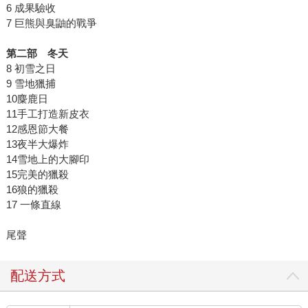
6 成果驗收
7 巨熊與臭鼬的戰爭
第二部 冬天
8 初雪之日
9 雪地獵捕
10麋鹿日
11手工打造新皮衣
12感恩節大餐
13夜半大爆炸
14雪地上的大腳印
15完美的獵殺
16狼的獵殺
17 一條直線
尾聲
配送方式