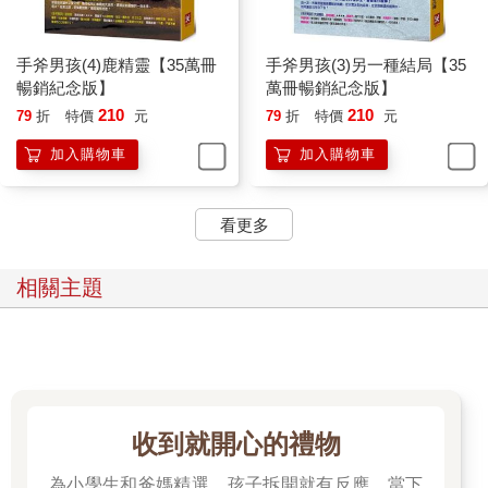
手斧男孩(4)鹿精靈【35萬冊
手斧男孩(3)另一種結局【35
暢銷紀念版】
萬冊暢銷紀念版】
210
210
79
折
特價
元
79
折
特價
元
加入購物車
加入購物車
看更多
相關主題
收到就開心的禮物
為小學生和爸媽精選，孩子拆開就有反應、當下