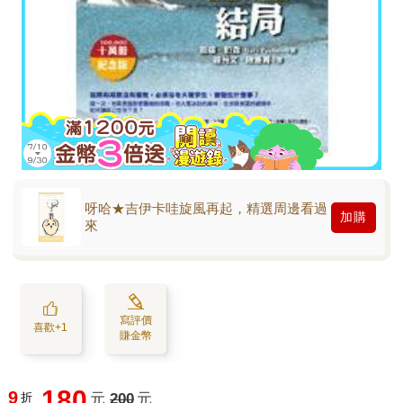
呀哈★吉伊卡哇旋風再起，精選周邊看過
加購
來
寫評價
喜歡+1
賺金幣
180
9
折
元
200
元