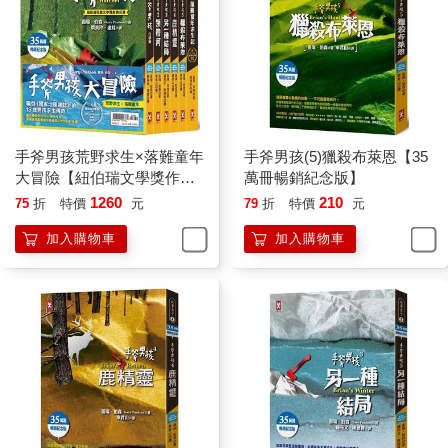
手斧男孩荒野求生×落難童年
手斧男孩(5)獵殺布萊恩【35
大冒險【紐伯瑞文學獎作家
萬冊暢銷紀念版】
Gary Paulsen經典代表作．
1260
210
75
折
特價
元
79
折
特價
元
35萬冊暢銷紀念版】(套書6
加入購物車
加入購物車
冊)