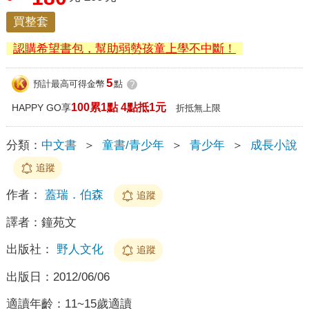
買整套
認購希望書包，幫助弱勢孩童上學不中斷！
5
預計最高可得金幣
點
?
100累1點 4點抵1元
HAPPY GO享
折抵無上限
分類：
中文書
＞
童書/青少年
＞
青少年
＞
成長小說
追蹤
作者：
蓋瑞．伯森
追蹤
譯者：
鐘苑文
出版社：
野人文化
追蹤
出版日：
2012/06/06
適讀年齡：
11~15歲適讀