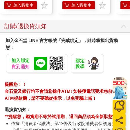
調理
加入購物車
加入購物車
滋潤
質適
訂購/退換貨須知
加入金石堂 LINE 官方帳號『完成綁定』，隨時掌握出貨動
態：
提醒您！！
金石堂及銀行均不會請您操作ATM! 如接獲電話要求您前往
ATM提款機，請不要聽從指示，以免受騙上當！
退換貨須知：
**提醒您，鑑賞期不等於試用期，退回商品須為全新狀態**
依據「消費者保護法」第19條及行政院消費者保護處公告之