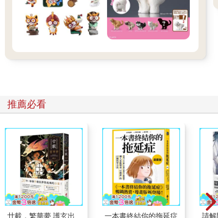
推薦必看
廿載．繁華夢 護玄出
一本書終結你的拖延症
請解