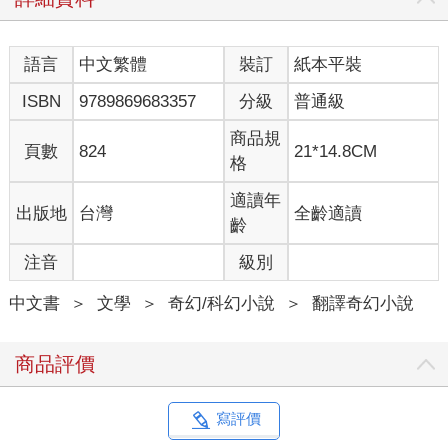
語言
中文繁體
裝訂
紙本平裝
ISBN
9789869683357
分級
普通級
商品規
頁數
824
21*14.8CM
格
適讀年
出版地
台灣
全齡適讀
齡
注音
級別
中文書
＞
文學
＞
奇幻/科幻小說
＞
翻譯奇幻小說
商品評價
寫評價