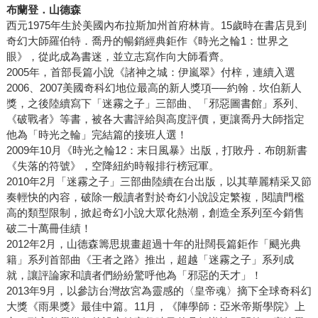
布蘭登．山德森
西元1975年生於美國內布拉斯加州首府林肯。15歲時在書店見到
奇幻大師羅伯特．喬丹的暢銷經典鉅作《時光之輪1：世界之
眼》，從此成為書迷，並立志寫作向大師看齊。
2005年，首部長篇小說《諸神之城：伊嵐翠》付梓，連續入選
2006、2007美國奇科幻地位最高的新人獎項──約翰．坎伯新人
獎，之後陸續寫下「迷霧之子」三部曲、「邪惡圖書館」系列、
《破戰者》等書，被各大書評給與高度評價，更讓喬丹大師指定
他為「時光之輪」完結篇的接班人選！
2009年10月《時光之輪12：末日風暴》出版，打敗丹．布朗新書
《失落的符號》，空降紐約時報排行榜冠軍。
2010年2月「迷霧之子」三部曲陸續在台出版，以其華麗精采又節
奏輕快的內容，破除一般讀者對於奇幻小說設定繁複，閱讀門檻
高的類型限制，掀起奇幻小說大眾化熱潮，創造全系列至今銷售
破二十萬冊佳績！
2012年2月，山德森籌思規畫超過十年的壯闊長篇鉅作「颶光典
籍」系列首部曲《王者之路》推出，超越「迷霧之子」系列成
就，讓評論家和讀者們紛紛驚呼他為「邪惡的天才」！
2013年9月，以參訪台灣故宮為靈感的〈皇帝魂〉摘下全球奇科幻
大獎《雨果獎》最佳中篇。11月，《陣學師：亞米帝斯學院》上