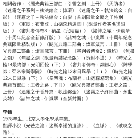
相關著作：《颶光典籍三部曲：引誓之劍．上冊》《天防者》
《迷霧之子系列－執法鎔金：悼環》《迷霧之子－執法鎔金：自
影》《迷霧之子－執法鎔金：自影（首刷限量金屬之子特別
版）》《軍團：布蘭登．山德森精選集II（限量作者簽名燙銀
版）》《審判者傳奇3：禍星（完結篇）》《諸神之城：伊嵐翠
（十周年紀念全新修訂版）》《諸神之城：伊嵐翠（十周年紀念
典藏限量精裝版）》《颶光典籍二部曲：燦軍箴言．上冊》《颶
光典籍二部曲：燦軍箴言．下冊》《審判者傳奇2：熾焰》《無盡
之劍》《無盡之劍（限量精裝紀念版）（拆封不退）》《時光之
輪14最終部：光明回憶（下）》《審判者傳奇：鋼鐵心》《陣學
師：亞米帝斯學院》《時光之輪12末日風暴（上）》《時光之輪
12末日風暴（下）》《皇帝魂：布蘭登．山德森精選集》《颶光
典籍首部曲：王者之路．下冊》《颶光典籍首部曲：王者之路．
上冊》《迷霧之子番外篇：執法鎔金》《迷霧之子終部曲：永世
英雄》《諸神之城：伊嵐翠（全新封面）》
李鐳
1978年生。北京大學化學系畢業。
翻譯小說《光芒之池：迷斯卓諾的遺跡》、《血脈》、《破曉之
路》。