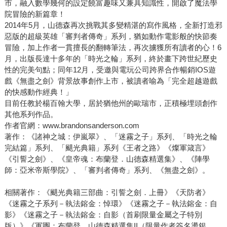
市，融入數學幾何的設定饒富趣味又兼具知識性，開啟了魔法學
院冒險的新篇章！
2014年5月，山德森再次挑戰其多變精湛的寫作風格，全新打造邪
惡版的超級英雄「審判者傳奇」系列，猶如動作電影般的快節奏
冒險，加上作者一貫擅長的翻轉筆法，再次擄獲所有讀者的心！6
月，出版長達十多年的「時光之輪」系列，終於畫下跨世紀歷史
性的完美句點；同年12月，受邀與電玩公司跨界合作暢銷IOS遊
戲《無盡之劍》背景故事創作上市，被讀者喻為「完全超越遊戲
的快感動作經典！」
目前任教於楊百翰大學，居於猶他州的歐瑞市，正積極埋頭創作
其他系列作品。
作者官網：www.brandonsanderson.com
著作：《諸神之城：伊嵐翠》、「迷霧之子」系列、「時光之輪
完結篇」系列、「颶光典籍」系列《王者之路》《燦軍箴言》
《引誓之劍》、《皇帝魂：布蘭登．山德森精選集》、《陣學
師：亞米帝斯學院》、「審判者傳奇」系列、《無盡之劍》。
相關著作：《颶光典籍三部曲：引誓之劍．上冊》《天防者》
《迷霧之子系列－執法鎔金：悼環》《迷霧之子－執法鎔金：自
影》《迷霧之子－執法鎔金：自影（首刷限量金屬之子特別
版）》《軍團：布蘭登．山德森精選集II（限量作者簽名燙銀