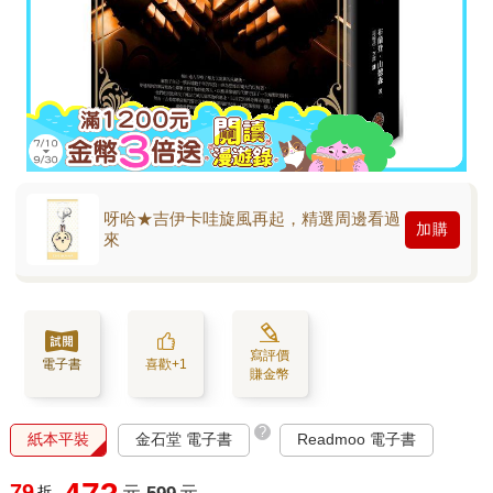
呀哈★吉伊卡哇旋風再起，精選周邊看過
加購
來
寫評價
電子書
喜歡+1
賺金幣
?
紙本平裝
金石堂 電子書
Readmoo 電子書
79
折