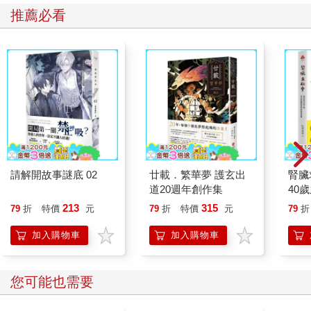
推薦必看
請解開故事謎底 02
廿載．繁華夢 護玄出
腎臟
道20週年創作集
40
就告
213
315
79
折
特價
元
79
折
特價
元
79
折
加入購物車
加入購物車
您可能也需要