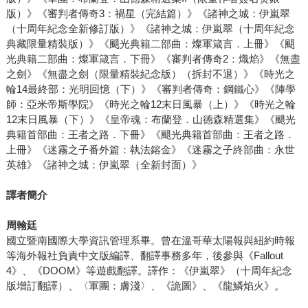
版）》《審判者傳奇3：禍星（完結篇）》《諸神之城：伊嵐翠
（十周年紀念全新修訂版）》《諸神之城：伊嵐翠（十周年紀念
典藏限量精裝版）》《颶光典籍二部曲：燦軍箴言．上冊》《颶
光典籍二部曲：燦軍箴言．下冊》《審判者傳奇2：熾焰》《無盡
之劍》《無盡之劍（限量精裝紀念版）（拆封不退）》《時光之
輪14最終部：光明回憶（下）》《審判者傳奇：鋼鐵心》《陣學
師：亞米帝斯學院》《時光之輪12末日風暴（上）》《時光之輪
12末日風暴（下）》《皇帝魂：布蘭登．山德森精選集》《颶光
典籍首部曲：王者之路．下冊》《颶光典籍首部曲：王者之路．
上冊》《迷霧之子番外篇：執法鎔金》《迷霧之子終部曲：永世
英雄》《諸神之城：伊嵐翠（全新封面）》
譯者簡介
周翰廷
國立暨南國際大學資訊管理系畢。曾在溫哥華太陽報與紐約時報
等海外報社負責中文版編譯、翻譯事務多年，後參與《Fallout
4》、《DOOM》等遊戲翻譯。譯作：《伊嵐翠》（十周年紀念
版增訂翻譯）、〈軍團：膚淺〉、《詭圖》、《龍鱗焰火》。