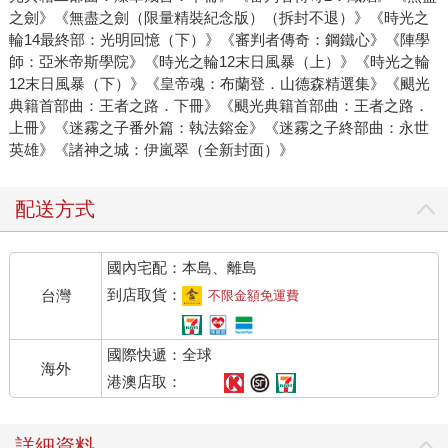
之劍》《無盡之劍（限量精裝紀念版）（拆封不退）》《時光之
輪14最終部：光明回憶（下）》《審判者傳奇：鋼鐵心》《陣學
師：亞米帝斯學院》《時光之輪12末日風暴（上）》《時光之輪
12末日風暴（下）》《皇帝魂：布蘭登．山德森精選集》《颶光
典籍首部曲：王者之路．下冊》《颶光典籍首部曲：王者之路．
上冊》《迷霧之子番外篇：執法鎔金》《迷霧之子終部曲：永世
英雄》《諸神之城：伊嵐翠（全新封面）》
配送方式
國內宅配：本島、離島
到店取貨：
台灣
不限金額免運費
國際快遞：全球
海外
港澳店取：
詳細資料