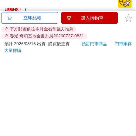
提醒您！！
金石堂及銀行均不會請您操作ATM! 如接獲電話要求您前往
立即結帳
加入購物車
ATM提款機，請不要聽從指示，以免受騙上當！
※ 下方點圖前往本月金石堂強力推薦
※ 春光 奇幻基地全書系展20260727-0831
退換貨須知：
**提醒您，鑑賞期不等於試用期，退回商品須為全新狀態**
預計 2026/08/15 出貨
購買後進貨
預訂門市商品
門市庫存
大量採購
依據「消費者保護法」第19條及行政院消費者保護處公告之
「通訊交易解除權合理例外情事適用準則」，以下商品購買
後，除商品本身有瑕疵外，將不提供7天的猶豫期：
易於腐敗、保存期限較短或解約時即將逾期。（如：生
鮮食品）
依消費者要求所為之客製化給付。（客製化商品）
報紙、期刊或雜誌。（含MOOK、外文雜誌）
經消費者拆封之影音商品或電腦軟體。
非以有形媒介提供之數位內容或一經提供即為完成之線
上服務，經消費者事先同意始提供。（如：電子書、電
子雜誌、下載版軟體、虛擬商品…等）
已拆封之個人衛生用品。（如：內衣褲、刮鬍刀、除毛