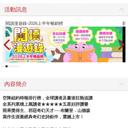
活動訊息
閱讀漫遊錄-2026上半年暢銷榜
飢
內容簡介
空降紐約時報排行榜，全球讀者及書迷狂熱追讀
全系列累積上萬讀者★★★★★五星好評讚譽
雨果獎得主、邪惡奇幻天才──布蘭登．山德森
寫作生涯最經典奇幻史詩鉅作，震撼上市！