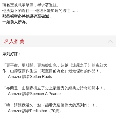
而
君王
被戰爭擊潰，尋求著過往。
他所拋下的過往──他絕不能知曉的過往……
那些祕密必將他碾碎至破滅，
一如前人所為。
名人推薦
系列好評：
「更平衡、更壯闊、更精妙出色，超越《迷霧之子》的奇幻大
作，山德森寫作生涯（截至目前為止）最最傑出的作品！」
──Amazon讀者Setfan Raets
「布蘭登．山德森樹立了史上最優秀的經典史詩奇幻範本！」
──Aamzon讀者Spencer A Pearce
「噢！請讓我活久一點（能看完這個偉大的系列作）！」
──Aamzon讀者Peditothor（70歲）