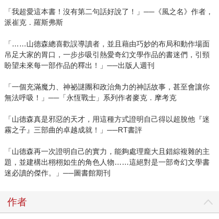
「我超愛這本書！沒有第二句話好說了！」──《風之名》作者，
派崔克．羅斯弗斯
「……山德森總喜歡誤導讀者，並且藉由巧妙的布局和動作場面
吊足大家的胃口，一步步吸引熱愛奇幻文學作品的書迷們，引頸
盼望未來每一部作品的釋出！」──出版人週刊
「一個充滿魔力、神祕謎團和政治角力的神話故事，甚至會讓你
無法呼吸！」──「永恆戰士」系列作者麥克．摩考克
「山德森真是邪惡的天才，用這種方式證明自己得以超脫他『迷
霧之子』三部曲的卓越成就！」──RT書評
「山德森再一次證明自己的實力，能夠處理龐大且錯綜複雜的主
題，並建構出栩栩如生的角色人物……這絕對是一部奇幻文學書
迷必讀的傑作。」──圖書館期刊
作者