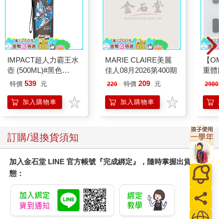
IMPACT超人力霸王水
MARIE CLAIRE美麗
【O
壺 (500ML)#黑色
佳人08月2026第400期
重體
IMUTB01BK
212
539
209
特價
元
特價
元
220
2980
電動
2210
加入購物車
加入購物車
訂購/退換貨須知
加入金石堂 LINE 官方帳號『完成綁定』，隨時掌握出貨動
態：