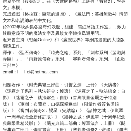
撰寫小說《複秦記》。在《大衆網路報》上闢有「看奇幻，學英
文」專欄。
完成遊戲《格拉蘇：巨龍的遺贈》、《魔法門：英雄無敵4》情節
文本和名詞總表的中文化。
於2002年秋糾集各路奇幻妖魔，組建「雪虹冰語工作室」，致力
於將意義不明的魔法文字及異族文字轉換爲通用語。
近來曾主持《戰錘Online》和《魔獸世界》等網路遊戲的大陸版
翻譯工作。
譯作：《聖石傳奇》、「時光之輪」系列、「刺客系列〈蜚滋與
弄臣〉」、「雨野原傳奇」系列、「審判者傳奇」系列、《血歌
三部曲》
email：l_i_l_ei@hotmail.com
相關著作：《颶光典籍三部曲：引誓之劍．上冊》《天防者》
《迷霧之子系列－執法鎔金：悼環》《迷霧之子－執法鎔金：自
影》《迷霧之子－執法鎔金：自影（首刷限量金屬之子特別
版）》《軍團：布蘭登．山德森精選集II（限量作者簽名燙銀
版）》《審判者傳奇3：禍星（完結篇）》《諸神之城：伊嵐翠
（十周年紀念全新修訂版）》《諸神之城：伊嵐翠（十周年紀念
典藏限量精裝版）》《颶光典籍二部曲：燦軍箴言．上冊》《颶
光典籍二部曲：燦軍箴言．下冊》《審判者傳奇2：熾焰》《無盡