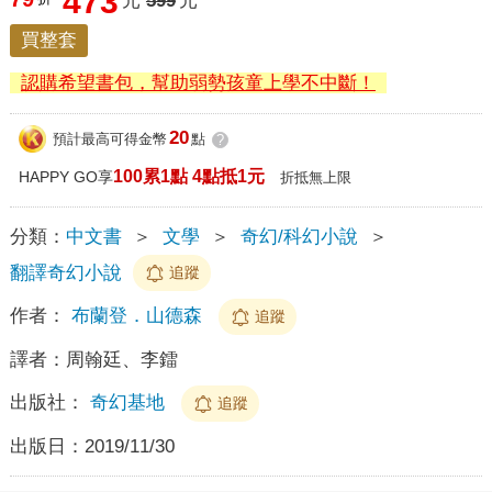
473
元
599
元
買整套
認購希望書包，幫助弱勢孩童上學不中斷！
20
預計最高可得金幣
點
?
100累1點 4點抵1元
HAPPY GO享
折抵無上限
分類：
中文書
＞
文學
＞
奇幻/科幻小說
＞
翻譯奇幻小說
追蹤
作者：
布蘭登．山德森
追蹤
譯者：
周翰廷、李鐳
出版社：
奇幻基地
追蹤
出版日：
2019/11/30