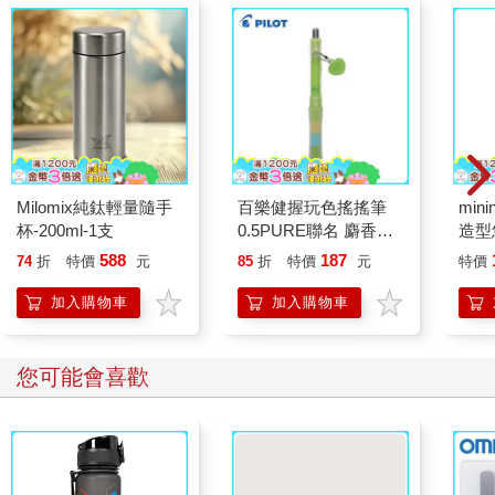
mini
造型
cho
Milomix純鈦輕量隨手
百樂健握玩色搖搖筆
杯-200ml-1支
0.5PURE聯名 麝香葡
萄(限量)
588
187
74
折
特價
元
85
折
特價
元
特價
加入購物車
加入購物車
您可能會喜歡