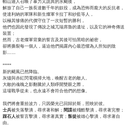
帕山迪人召喚了暴力又詭異的永颶後，
解放了自己一族長達數千年的奴役，成為恐怖而龐大的反抗者，
使達利納的軍隊和新生燦軍卡拉丁和紗藍等人，
以極其慘痛的代價守住了一次短暫的勝利，
他們也因此發現了傳說之城兀瑞席魯的遺址，以及它的神奇傳送
裝置；
然而，古老燦軍背棄的誓言及其後可怕黑暗的祕密，
卻將撕裂每一個人，逼迫他們揭露內心最恐懼為人所知的陰
影……
*****
新的颶風已然降臨。
灰燼與赤紅閃電橫掃大地，喚醒古老的敵人。
大敵的魂魄之影翻騰於人類睜開雙眼之際，
這場戰爭從未，也永遠不會符合他們的想像。
我們將會重拾波力，只因榮光已回歸於斯，照映於彼。
士兵
被失落擊潰，尋求著和解；
間諜
被殘酷擊潰，尋求著完整；
踩石人
被誓言擊潰，尋求著真實；
叛徒
被雄心擊潰，尋求著自
由。