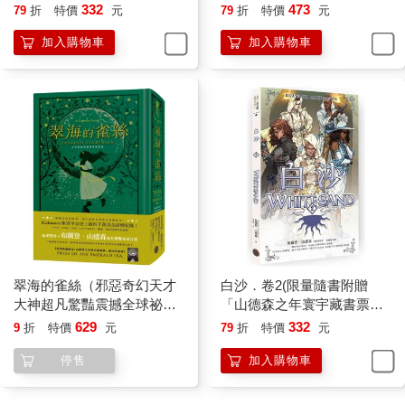
藏書票．御沙而行」，邪惡
幻天才大神超凡驚豔震撼全
332
473
79
折
特價
元
79
折
特價
元
奇幻天才布蘭登．山德森首
球祕密計畫）
加入購物車
加入購物車
部圖像小說全彩精緻完整
版！)
翠海的雀絲（邪惡奇幻天才
白沙．卷2(限量隨書附贈
大神超凡驚豔震撼全球祕密
「山德森之年寰宇藏書票．
計畫，限量典藏豪華全彩精
御沙而行」，邪惡奇幻天才
629
332
9
折
特價
元
79
折
特價
元
裝版，隨書附贈燙金藏書票
布蘭登．山德森首部圖像小
停售
加入購物車
「雀絲的追尋」）
說全彩精緻完整版！)