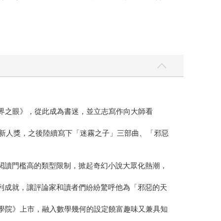
世界之眼》，從此成為書迷，並立志寫作向大師看
坎伯新人獎，之後陸續寫下「迷霧之子」三部曲、「邪惡
，閱讀門檻高的類型限制，掀起奇幻小說大眾化熱潮，
系列成就，讓評論家和讀者們紛紛驚呼他為「邪惡的天
斯學院》上市，融入數學幾何的設定饒富趣味又兼具知