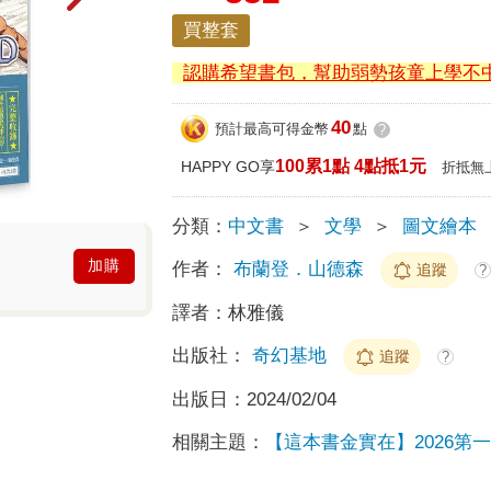
買整套
認購希望書包，幫助弱勢孩童上學不
40
預計最高可得金幣
點
?
100累1點 4點抵1元
HAPPY GO享
折抵無
分類：
中文書
＞
文學
＞
圖文繪本
加購
作者：
布蘭登．山德森
追蹤
?
譯者：
林雅儀
出版社：
奇幻基地
追蹤
?
出版日：
2024/02/04
相關主題：
【這本書金實在】2026第