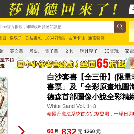
圭吾
楊双子
公益書包
16647續集
吉伊卡哇
通靈藥師
路邊攤新作
馬斯克
玩具總動員5
超慢跑
館
英文書
雜誌
電子書
文具
玩具親子
3C電玩
家
白沙套書【全三冊】(限
書票」及「全彩原畫地圖
德森首部圖像小說全彩精緻
White Sand Vol. 1~3
泰爾丹魔法系統首次完整登場，一場日與
832
66
折
元
1260
元