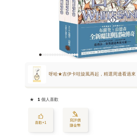
呀哈★吉伊卡哇旋風再起，精選周邊看過來
★
1
個人喜歡
寫評價
喜歡+1
賺金幣