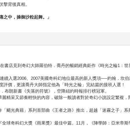
伏擊背後真相。
痛之中，操御沙粒起舞。」
歲時在書店見到奇幻大師羅伯特．喬丹的暢銷經典鉅作《時光之輪1：
連續入選2006、2007美國奇科幻地位最高的新人獎項──約翰．
度評價，更讓喬丹大師指定他為「時光之輪」完結篇的接班人選！
，打敗丹．布朗新書《失落的符號》，空降紐約時報排行榜冠軍。
以其華麗精采又節奏輕快的內容，破除一般讀者對於奇幻小說設定繁複
篇鉅作「颶光典籍」系列首部曲《王者之路》推出，超越「迷霧之子」
摘下全球奇科幻大獎《雨果獎》最佳中篇。11月，《陣學師：亞米帝