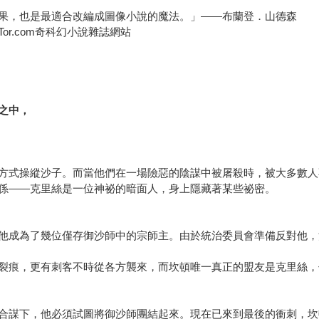
果，也是最適合改編成圖像小說的魔法。」——布蘭登．山德森
r.com奇科幻小說雜誌網站
之中，
方式操縱沙子。而當他們在一場險惡的陰謀中被屠殺時，被大多數人
係——克里絲是一位神祕的暗面人，身上隱藏著某些祕密。
他成為了幾位僅存御沙師中的宗師主。由於統治委員會準備反對他，
裂痕，更有刺客不時從各方襲來，而坎頓唯一真正的盟友是克里絲，
合謀下，他必須試圖將御沙師團結起來。現在已來到最後的衝刺，坎