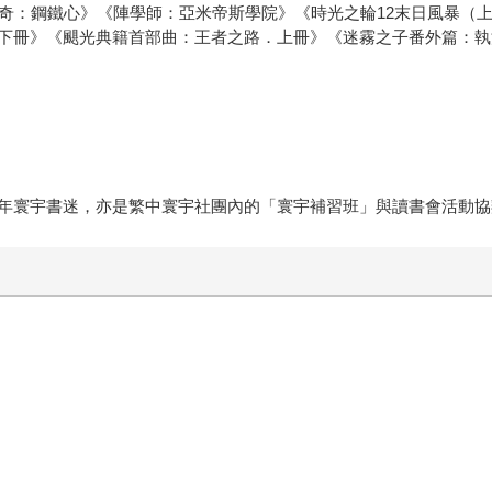
奇：鋼鐵心》《陣學師：亞米帝斯學院》《時光之輪12末日風暴（上
下冊》《颶光典籍首部曲：王者之路．上冊》《迷霧之子番外篇：執
年寰宇書迷，亦是繁中寰宇社團內的「寰宇補習班」與讀書會活動協