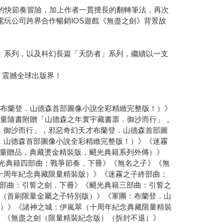
般的快節奏冒險，加上作者一貫擅長的翻轉筆法，再次
電玩公司跨界合作暢銷IOS遊戲《無盡之劍》背景故
籍」系列，以及科幻長篇「天防者」系列，繼續以一支
錄，震撼全球出版界！
才布蘭登．山德森首部圖像小說全彩精緻完整版！）》
限量隨書附贈「山德森之年寰宇藏書票．御沙而行」，
．御沙而行」，邪惡奇幻天才布蘭登．山德森首部圖
．山德森首部圖像小說全彩精緻完整版！）》《迷霧
量贈品，典藏燙金精裝版，颶光典籍系列外傳）》
颶光典籍四部曲：戰爭節奏．下冊》《無名之子》《無
十周年紀念典藏限量精裝版）》《迷霧之子終部曲：
部曲：引誓之劍．下冊》《颶光典籍三部曲：引誓之
（首刷限量金屬之子特別版）》《軍團：布蘭登．山
版）》《諸神之城：伊嵐翠（十周年紀念典藏限量精裝
》《無盡之劍（限量精裝紀念版）（拆封不退）》