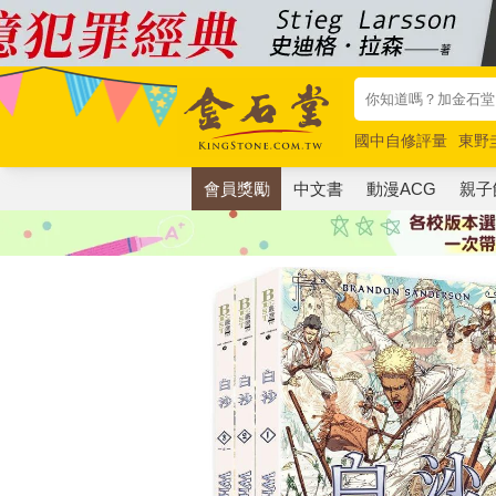
國中自修評量
東野
唯紅花綻放
奧德賽
會員獎勵
中文書
動漫ACG
親子