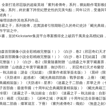
風格，全新打造邪惡版的超級英雄「審判者傳奇」系列，猶如動作電影
輪」系列，終於畫下跨世紀歷史性的完美句點；同年12月，受邀與
經典！」
極埋頭創作其他系列作品。
列，「迷霧之子」系列後傳，忠實讀者引頸期盼已久的奇幻史詩「颶光典
作宇宙之中。
本書，並於Kickstarter集資平台專案獲得史上破四千萬美金高標紀
德森首部圖像小說全彩精緻完整版！）》《白沙．卷2（邪惡奇幻天
德森首部圖像小說全彩精緻完整版！）》《白沙．卷3【完結篇】（
完整版！）》《白沙．卷2（限量隨書附贈「山德森之年寰宇藏書票
書附贈「山德森之年寰宇藏書票．御沙而行」，邪惡奇幻天才布蘭登
－執法鎔金：謎金（完結篇）（限量作者親筆簽名版）》《晨碎（限
》《天防者III：超感者》《颶光典籍四部曲：戰爭節奏．上冊》《
典藏精裝版）》《天防者II：星界》《迷霧之子二部曲：昇華之井（
子首部曲：最後帝國（十周年紀念典藏限量精裝版）》《颶光典籍三
悼環》《迷霧之子－執法鎔金：自影》《迷霧之子－執法鎔金：自影
傳奇3：禍星（完結篇）》《諸神之城：伊嵐翠（十周年紀念全新修訂
典籍二部曲：燦軍箴言．下冊》《審判者傳奇2：熾焰》《無盡之劍