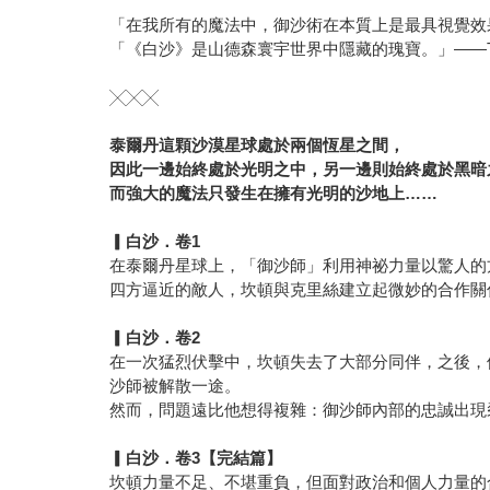
「在我所有的魔法中，御沙術在本質上是最具視覺效
「《白沙》是山德森寰宇世界中隱藏的瑰寶。」——To
╳╳╳
泰爾丹這顆沙漠星球處於兩個恆星之間，
因此一邊始終處於光明之中，另一邊則始終處於黑暗
而強大的魔法只發生在擁有光明的沙地上……
▎白沙．卷1
在泰爾丹星球上，「御沙師」利用神祕力量以驚人的
四方逼近的敵人，坎頓與克里絲建立起微妙的合作關
▎白沙．卷2
在一次猛烈伏擊中，坎頓失去了大部分同伴，之後，
沙師被解散一途。
然而，問題遠比他想得複雜：御沙師內部的忠誠出現
▎白沙．卷3【完結篇】
坎頓力量不足、不堪重負，但面對政治和個人力量的