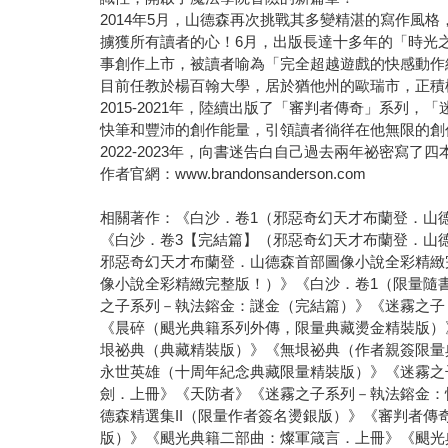
2014年5月，山德森再次挑戰其多變精湛的寫作
擄獲所有讀者的心！6月，出版長達十多年的「時光之
事創作上市，被讀者喻為「完全超越遊戲的快感動作
目前任教於楊百翰大學，居於猶他州的歐瑞市，正積
2015-2021年，陸續出版了「審判者傳奇」系
快筆和豐沛的創作能量，引領讀者徜徉在他無限的創
2022-2023年，向書迷告白自己過去兩年祕密寫了四
作者官網：www.brandonsanderson.com
相關著作：《白沙．卷1（邪惡奇幻天才布蘭登．山
《白沙．卷3【完結篇】（邪惡奇幻天才布蘭登．山
邪惡奇幻天才布蘭登．山德森首部圖像小說全彩精緻
像小說全彩精緻完整版！）》《白沙．卷1（限量隨
之子系列－執法鎔金：謎金（完結篇）》《迷霧之子
《晨碎（颶光典籍系列外傳，限量典藏燙金精裝版）
垠祕典（典藏精裝版）》《無垠祕典（作者親簽限量
永世英雄（十周年紀念典藏限量精裝版）》《迷霧之
劍．上冊》《天防者》《迷霧之子系列－執法鎔金：
德森精選集II（限量作者簽名燙銀版）》《審判者
版）》《颶光典籍二部曲：燦軍箴言．上冊》《颶光