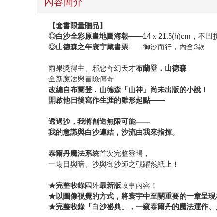
內容簡介
【套書限量贈品】
◎白沙全彩原畫地圖海報
——14 x 21.5(h)cm
◎山德森之年寰宇藏書票
——御沙而行，內含3款
雨果獎得主、邪惡奇幻天才
布蘭登．山德森
全新魔法與冒險傳奇
改編自布蘭登．山德森「山神」尚未出版的小說！
開啟他日後寫作生涯的雛形起點——
透過沙，我將創造無限可能——
我的意識與白沙連結，沙流由我來指揮。
泰爾丹魔法系統
首次完整登場，
一場日與暗、沙與御沙師之戰躍然紙上！
★完整收錄
國外
最新版
故事內容！
★以圖像視覺的方式，將寰宇中至關重要的一章呈現
★完整收錄「白沙祕典」，一窺泰爾丹的魔法運作、