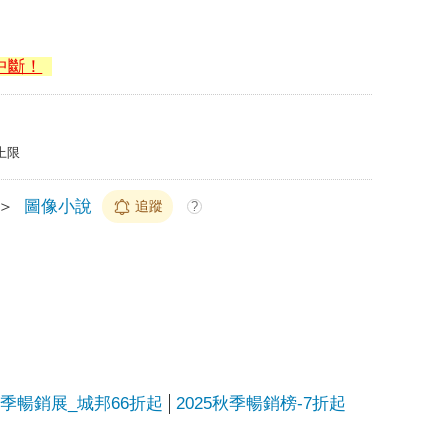
中斷！
上限
＞
圖像小說
追蹤
?
一季暢銷展_城邦66折起
2025秋季暢銷榜-7折起