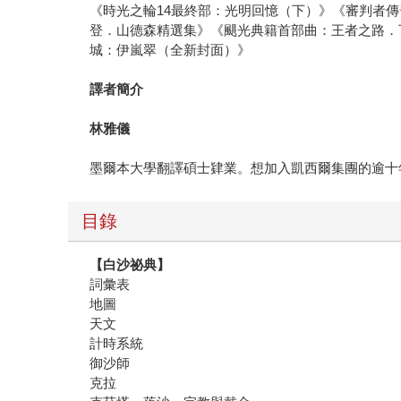
《時光之輪14最終部：光明回憶（下）》《審判者傳
登．山德森精選集》《颶光典籍首部曲：王者之路．
城：伊嵐翠（全新封面）》
譯者簡介
林雅儀
墨爾本大學翻譯碩士肄業。想加入凱西爾集團的逾十
目錄
【白沙祕典】
詞彙表
地圖
天文
計時系統
御沙師
克拉