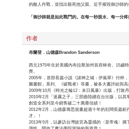
的敵人作戰，並找出殺死他父親、近乎摧毀御沙師的
「御沙師就是如此戰鬥的。在每一秒脫水、每一分疼
作者
布蘭登．山德森Brandon Sanderson
西元1975年生於美國內布拉斯加州首府林肯。15
齊。
2005年，首部長篇小說《諸神之城：伊嵐翠》付梓，
圖書館」系列、《破戰者》等書，被各大書評給與高
2009年10月《時光之輪12：末日風暴》出版
2010年2月「迷霧之子」三部曲陸續在台出版，
創造全系列至今銷售破二十萬冊佳績！
2012年2月，山德森籌思規畫超過十年的壯闊長
才」！
2013年9月，以參訪台灣故宮為靈感的〈皇帝魂〉
識性，開啟了魔法學院冒險的新篇章！