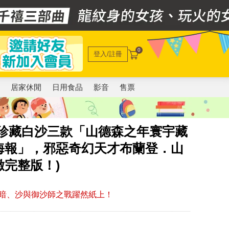
0
登入/註冊
電
居家休閒
日用食品
影音
售票
量珍藏白沙三款「山德森之年寰宇藏
海報」，邪惡奇幻天才布蘭登．山
完整版！)
暗、沙與御沙師之戰躍然紙上！