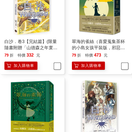
白沙．卷3【完結篇】(限量
翠海的雀絲（喜愛蒐集茶杯
隨書附贈「山德森之年寰宇
的小島女孩平裝版，邪惡奇
藏書票．御沙而行」，邪惡
幻天才大神超凡驚豔震撼全
332
473
79
折
特價
元
79
折
特價
元
奇幻天才布蘭登．山德森首
球祕密計畫）
加入購物車
加入購物車
部圖像小說全彩精緻完整
版！)