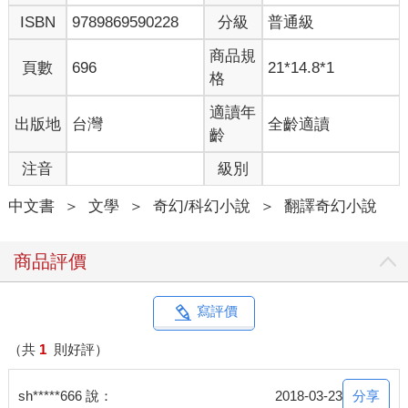
ISBN
9789869590228
分級
普通級
商品規
頁數
696
21*14.8*1
格
適讀年
出版地
台灣
全齡適讀
齡
注音
級別
中文書
＞
文學
＞
奇幻/科幻小說
＞
翻譯奇幻小說
商品評價
寫評價
（共
1
則好評）
分享
sh*****666 說：
2018-03-23