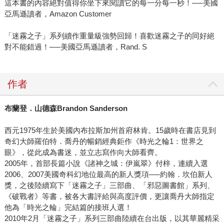
這本書的內容絕對值得你坐下來閱讀它的每一分每一秒！──美國
亞馬遜讀者，Amazon Customer
「迷霧之子」系列續作重量級強勢回歸！喜歡迷霧之子的同好絕
對不能錯過！──美國亞馬遜讀者，Rand. S
作者
布蘭登．山德森
Brandon Sanderson
西元1975年生於美國內布拉斯加州首府林肯。15歲時在書店見到
奇幻大師羅伯特．喬丹的暢銷經典鉅作《時光之輪1：世界之
眼》，從此成為書迷，並立志寫作向大師看齊。
2005年，首部長篇小說《諸神之城：伊嵐翠》付梓，連續入選
2006、2007美國奇科幻地位最高的新人獎項──約翰．坎伯新人
獎，之後陸續寫下「迷霧之子」三部曲、「邪惡圖書館」系列、
《破戰者》等書，被各大書評給與高度評價，更讓喬丹大師指定
他為「時光之輪」完結篇的接班人選！
2010年2月「迷霧之子」系列三部曲陸續在台出版，以其華麗精采