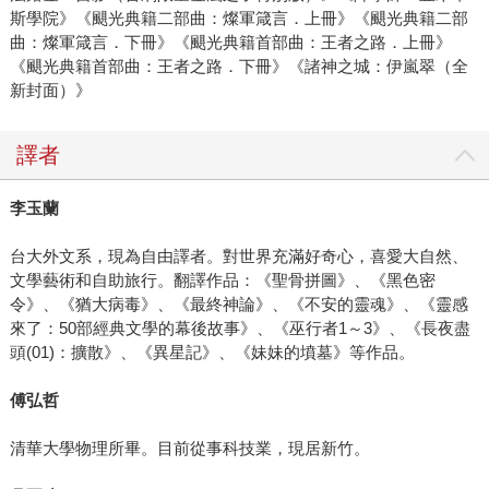
斯學院》《颶光典籍二部曲：燦軍箴言．上冊》《颶光典籍二部
曲：燦軍箴言．下冊》《颶光典籍首部曲：王者之路．上冊》
《颶光典籍首部曲：王者之路．下冊》《諸神之城：伊嵐翠（全
新封面）》
譯者
李玉蘭
台大外文系，現為自由譯者。對世界充滿好奇心，喜愛大自然、
文學藝術和自助旅行。翻譯作品：《聖骨拼圖》、《黑色密
令》、《猶大病毒》、《最終神論》、《不安的靈魂》、《靈感
來了：50部經典文學的幕後故事》、《巫行者1～3》、《長夜盡
頭(01)：擴散》、《異星記》、《妹妹的墳墓》等作品。
傅弘哲
清華大學物理所畢。目前從事科技業，現居新竹。