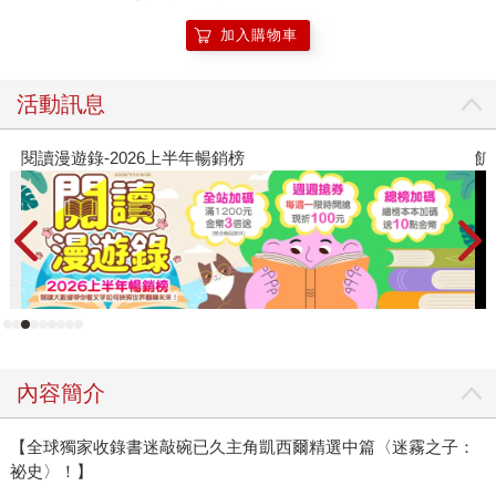
加入購物車
活動訊息
閱讀漫遊錄-2026上半年暢銷榜
飢
內容簡介
【全球獨家收錄書迷敲碗已久主角凱西爾精選中篇〈迷霧之子：
祕史〉！】