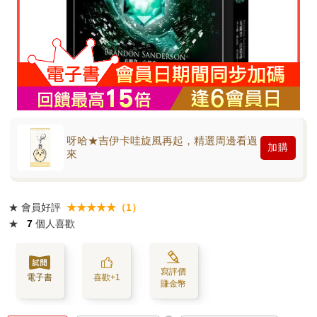
呀哈★吉伊卡哇旋風再起，精選周邊看過
加購
來
★
會員好評
★★★★★（1）
★
7
個人喜歡
寫評價
電子書
喜歡+1
賺金幣