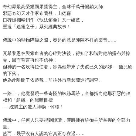
奇幻界最高榮耀雨果獎得主，全球千萬冊暢銷大師
邪惡奇幻天才作家布蘭登．山德森
口碑爆棚暢銷作《執法鎔金》又一續章，
重溫「迷霧之子」系列經典故事！
傳說中的聖物降臨之際，奏起的竟是陣陣不祥的樂音……
瓦希黎恩在與索血者的心碎對決後，得知了和諧對他的擺布與操
弄，因而誓言再也不信神！
但神的一名坎得拉使者，卻為他帶來了失蹤已久的姊姊──黛兒欣
的下落，
他為此離開了依藍戴，前往外市新瑟蘭進行調查。
一路上，他竟發現一些奇怪的蛛絲馬跡，全都指向他那邪惡的叔
叔和「組織」的黑暗目標
──統御主的驚人神物：悼環！
傳說中，任何人只要得到悼環，便將擁有統御主所掌握的全部力
量。
然而，幾乎沒有人認為它真正存在過……