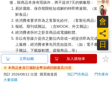
後，除商品本身有瑕疵外，將不提供7天的猶豫期：
易於腐敗、保存期限較短或解約時即將逾期。（如：生
鮮食品）
會
依消費者要求所為之客製化給付。（客製化商品）
報紙、期刊或雜誌。（含MOOK、外文雜誌）
員
經消費者拆封之影音商品或電腦軟體。
非以有形媒介提供之數位內容或一經提供即為完成之線
日
上服務，經消費者事先同意始提供。（如：電子書、電
子雜誌、下載版軟體、虛擬商品…等）
已拆封之個人衛生用品。（如：內衣褲、刮鬍刀、除毛
立即結帳
加入購物車
刀…等）
※ 本商品會員日滿額金幣加碼回饋最高15倍
若非上列種類商品，均享有到貨7天的猶豫期（含例假
日）。
預計 2026/08/12 出貨
購買後進貨
預訂門市商品
門市庫存
大量採購
辦理退換貨時，商品（組合商品恕無法接受單獨退貨）必須
是您收到商品時的原始狀態（包含商品本體、配件、贈品、
保證書、所有附隨資料文件及原廠內外包裝…等），請勿直
接使用原廠包裝寄送，或於原廠包裝上黏貼紙張或書寫文
字。
退回商品若無法回復原狀，將請您負擔回復原狀所需費用，