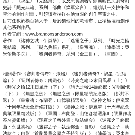
焰》、《禍星》（完結篇），以及忠實讀者引頸期盼已久的奇幻
史詩「颶光典籍」系列二部曲《燦軍箴言》，繼續以一支快筆和
豐沛的創作能量，引領讀者徜徉在他無限的創作宇宙之中。
目前任教於楊百翰大學，居於猶他州的歐瑞市，正積極埋頭創作
其他系列作品。
作者官網：www.brandonsanderson.com
著作：《諸神之城：伊嵐翠》、「迷霧之子」系列、「時光之輪
完結篇」系列、「颶光典籍」系列、《皇帝魂》、《陣學師：亞
米帝斯學院》、「審判者傳奇」系列（全三冊）、《軍團》。
相關著作:《審判者傳奇2：熾焰》《審判者傳奇3：禍星（完結
篇）》《審判者傳奇：鋼鐵心》《時光之輪12末日風暴（上）》
《時光之輪12末日風暴（下）》《時光之輪14最終部：光明回憶
（下）》《無盡之劍》《無盡之劍（限量精裝紀念版）（拆封不
退）》《皇帝魂：布蘭登．山德森精選集》《諸神之城：伊嵐翠
（十周年紀念全新修訂版）》《諸神之城：伊嵐翠（十周年紀念
典藏限量精裝版）》《軍團：布蘭登．山德森精選集II（限量作者
簽名燙銀版）》《迷霧之子番外篇：執法鎔金》《迷霧之子終部
曲：永世英雄》《迷霧之子－執法鎔金：自影》《迷霧之子－執
法鎔金：自影（首刷限量金屬之子特別版）》《陣學師：亞米帝