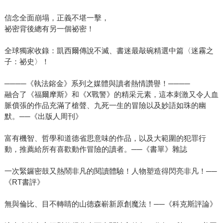
信念全面崩塌，正義不堪一擊，
祕密背後總有另一個祕密！
全球獨家收錄：凱西爾傳說不滅、書迷最敲碗精選中篇〈迷霧之
子：祕史〉！
────《執法鎔金》系列之媒體與讀者熱情讚譽！────
融合了《福爾摩斯》和《X戰警》的精采元素，這本刺激又令人血
脈僨張的作品充滿了槍聲、九死一生的冒險以及妙語如珠的幽
默。──《出版人周刊》
富有機智、哲學和道德省思意味的作品，以及大範圍的犯罪行
動，推薦給所有喜歡動作冒險的讀者。──《書單》雜誌
一次緊鑼密鼓又熱鬧非凡的閱讀體驗！人物塑造得閃亮非凡！──
《RT書評》
無與倫比、目不轉睛的山德森嶄新原創魔法！──《科克斯評論》