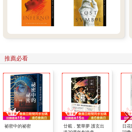
推薦必看
祕密中的祕密
廿載．繁華夢 護玄出
日花