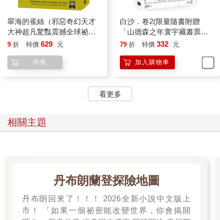
翠海的雀絲（邪惡奇幻天才
白沙．卷2(限量隨書附贈
大神超凡驚豔震撼全球祕密
「山德森之年寰宇藏書票．
計畫，限量典藏豪華全彩精
御沙而行」，邪惡奇幻天才
629
332
9
折
特價
元
79
折
特價
元
裝版，隨書附贈燙金藏書票
布蘭登．山德森首部圖像小
停售
加入購物車
「雀絲的追尋」）
說全彩精緻完整版！)
看更多
相關主題
丹布朗蘭登探險地圖
丹布朗回來了！！！ 2026全新小說中文版上
市！ 「如果一個祕密能改變世界，你會揭開