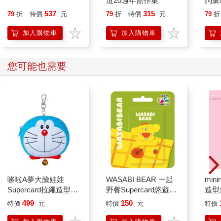
道20週年創作集
詞彙
537
315
79
折
特價
元
79
折
特價
元
79
折
加入購物車
加入購物車
您可能也需要
哆啦A夢大臉娃娃
WASABI BEAR 一起
mini
Supercard拉繩造型悠
野餐Supercard悠遊卡-
造型
遊卡【受託代銷】
黃芥末熊【受託代銷】
cho
499
150
特價
元
特價
元
特價