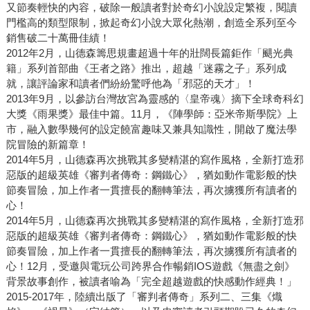
又節奏輕快的內容，破除一般讀者對於奇幻小說設定繁複，閱讀
門檻高的類型限制，掀起奇幻小說大眾化熱潮，創造全系列至今
銷售破二十萬冊佳績！
2012年2月，山德森籌思規畫超過十年的壯闊長篇鉅作「颶光典
籍」系列首部曲《王者之路》推出，超越「迷霧之子」系列成
就，讓評論家和讀者們紛紛驚呼他為「邪惡的天才」！
2013年9月，以參訪台灣故宮為靈感的〈皇帝魂〉摘下全球奇科幻
大獎《雨果獎》最佳中篇。11月，《陣學師：亞米帝斯學院》上
市，融入數學幾何的設定饒富趣味又兼具知識性，開啟了魔法學
院冒險的新篇章！
2014年5月，山德森再次挑戰其多變精湛的寫作風格，全新打造邪
惡版的超級英雄《審判者傳奇：鋼鐵心》，猶如動作電影般的快
節奏冒險，加上作者一貫擅長的翻轉筆法，再次擄獲所有讀者的
心！
2014年5月，山德森再次挑戰其多變精湛的寫作風格，全新打造邪
惡版的超級英雄《審判者傳奇：鋼鐵心》，猶如動作電影般的快
節奏冒險，加上作者一貫擅長的翻轉筆法，再次擄獲所有讀者的
心！12月，受邀與電玩公司跨界合作暢銷IOS遊戲《無盡之劍》
背景故事創作，被讀者喻為「完全超越遊戲的快感動作經典！」
2015-2017年，陸續出版了「審判者傳奇」系列二、三集《熾