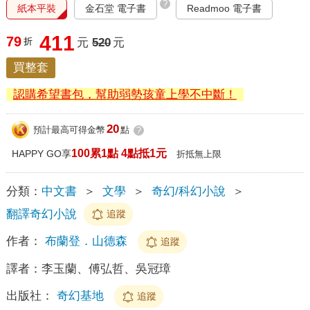
?
紙本平裝
金石堂 電子書
Readmoo 電子書
411
79
折
元
520
元
買整套
認購希望書包，幫助弱勢孩童上學不中斷！
20
預計最高可得金幣
點
?
100累1點 4點抵1元
HAPPY GO享
折抵無上限
分類：
中文書
＞
文學
＞
奇幻/科幻小說
＞
翻譯奇幻小說
追蹤
作者：
布蘭登．山德森
追蹤
譯者：
李玉蘭、傅弘哲、吳冠璋
出版社：
奇幻基地
追蹤