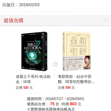
出版日：
2018/02/03
超值合購
迷霧之子系列-執法鎔
養顏聖經：結合中西
金：悼環
醫、阿育吠陀醫學的終
極美顏解答
定價
520
元
定價
550
元
優惠時間：2026/07/27 ~2026/09/01
優惠組合價：
75
折
特價
803
元
※實際價格依購物車結帳為主