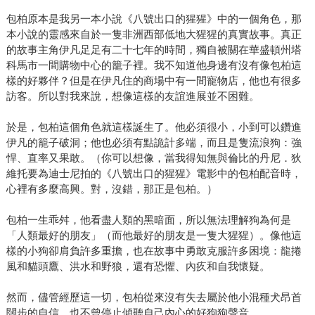
包柏原本是我另一本小說《八號出口的猩猩》中的一個角色，那
本小說的靈感來自於一隻非洲西部低地大猩猩的真實故事。真正
的故事主角伊凡足足有二十七年的時間，獨自被關在華盛頓州塔
科馬市一間購物中心的籠子裡。我不知道他身邊有沒有像包柏這
樣的好夥伴？但是在伊凡住的商場中有一間寵物店，他也有很多
訪客。所以對我來說，想像這樣的友誼進展並不困難。
於是，包柏這個角色就這樣誕生了。他必須很小，小到可以鑽進
伊凡的籠子破洞；他也必須有點詭計多端，而且是隻流浪狗：強
悍、直率又果敢。（你可以想像，當我得知無與倫比的丹尼．狄
維托要為迪士尼拍的《八號出口的猩猩》電影中的包柏配音時，
心裡有多麼高興。對，沒錯，那正是包柏。）
包柏一生乖舛，他看盡人類的黑暗面，所以無法理解狗為何是
「人類最好的朋友」（而他最好的朋友是一隻大猩猩）。像他這
樣的小狗卻肩負許多重擔，也在故事中勇敢克服許多困境：龍捲
風和貓頭鷹、洪水和野狼，還有恐懼、內疚和自我懷疑。
然而，儘管經歷這一切，包柏從來沒有失去屬於他小混種犬昂首
闊步的自信，也不曾停止傾聽自己內心的好狗狗聲音。