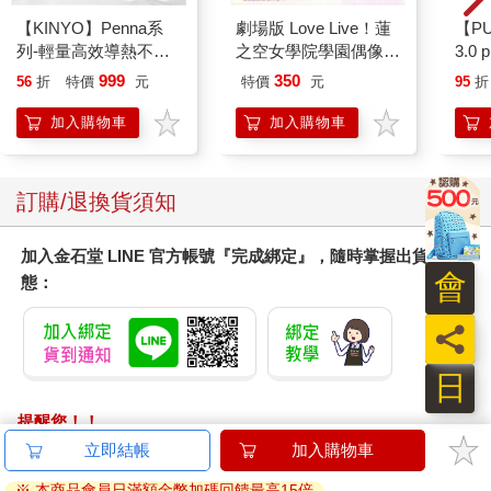
【KINYO】Penna系
劇場版 Love Live！蓮
【P
列-輕量高效導熱不沾
之空女學院學園偶像俱
3.0
平煎鍋30cm
樂部 Bloom Garden
黑 
999
350
56
折
特價
元
特價
元
95
折
Party單人套票
加入購物車
加入購物車
訂購/退換貨須知
加入金石堂 LINE 官方帳號『完成綁定』，隨時掌握出貨動
會
態：
員
日
提醒您！！
金石堂及銀行均不會請您操作ATM! 如接獲電話要求您前往
ATM提款機，請不要聽從指示，以免受騙上當！