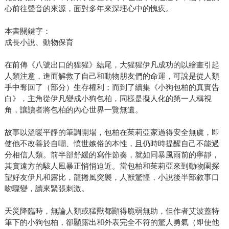
心前往聲音的來源，面對多年來深埋心中的愧疚。
本書關鍵字：
成長小說、動物保育
在前傳《八號出口的猩猩》結尾，大猩猩伊凡成功的以繪畫引起
人類注意，進而解救了自己和動物朋友們的命運，可說是從人類
手中奪回了（部分）生存權利；而到了續集《小狗包柏的真實告
白》，主角從伊凡變成小狗包柏，同樣是擬人化的第一人稱視
角，讓讀者將包柏的內心世界一覽無遺。
故事以溫暖平靜的筆調開場，包柏在茱莉亞家過得安全無虞，即
使他不改善於自嘲、憤世嫉俗的本性，且仍時時提醒自己不能過
分相信人類。前半部舒緩的寫作節奏，就如同暴風雨前的寧靜，
其實遠方的駭人風暴正悄悄迫近。當包柏和茱莉亞來到動物園探
望好友伊凡和露比，龍捲風突襲，人獸驚惶，小說後半部敘事口
吻驟變，讀來緊張刺激。
天災降臨時，無論人類或猛獸都顯得脆弱無助，但作者艾波蓋特
筆下的小狗包柏，卻顯露出和外表完全不符的驚人勇氣（即使他