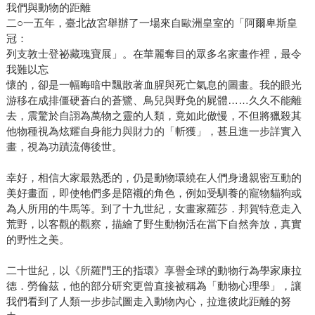
我們與動物的距離
二○一五年，臺北故宮舉辦了一場來自歐洲皇室的「阿爾卑斯皇
冠：
列支敦士登祕藏瑰寶展」。在華麗奪目的眾多名家畫作裡，最令
我難以忘
懷的，卻是一幅晦暗中飄散著血腥與死亡氣息的圖畫。我的眼光
游移在成排僵硬蒼白的蒼鷺、鳥兒與野免的屍體……久久不能離
去，震驚於自詡為萬物之靈的人類，竟如此傲慢，不但將獵殺其
他物種視為炫耀自身能力與財力的「斬獲」，甚且進一步詳實入
畫，視為功蹟流傳後世。
幸好，相信大家最熟悉的，仍是動物環繞在人們身邊親密互動的
美好畫面，即使牠們多是陪襯的角色，例如受馴養的寵物貓狗或
為人所用的牛馬等。到了十九世紀，女畫家羅莎．邦賀特意走入
荒野，以客觀的觀察，描繪了野生動物活在當下自然奔放，真實
的野性之美。
二十世紀，以《所羅門王的指環》享譽全球的動物行為學家康拉
德．勞倫茲，他的部分研究更曾直接被稱為「動物心理學」，讓
我們看到了人類一步步試圖走入動物內心，拉進彼此距離的努