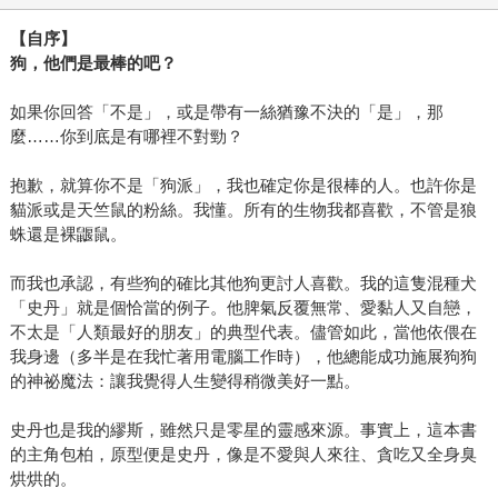
【自序】
狗，他們是最棒的吧？
如果你回答「不是」，或是帶有一絲猶豫不決的「是」，那
麼……你到底是有哪裡不對勁？
抱歉，就算你不是「狗派」，我也確定你是很棒的人。也許你是
貓派或是天竺鼠的粉絲。我懂。所有的生物我都喜歡，不管是狼
蛛還是裸鼴鼠。
而我也承認，有些狗的確比其他狗更討人喜歡。我的這隻混種犬
「史丹」就是個恰當的例子。他脾氣反覆無常、愛黏人又自戀，
不太是「人類最好的朋友」的典型代表。儘管如此，當他依偎在
我身邊（多半是在我忙著用電腦工作時），他總能成功施展狗狗
的神祕魔法：讓我覺得人生變得稍微美好一點。
史丹也是我的繆斯，雖然只是零星的靈感來源。事實上，這本書
的主角包柏，原型便是史丹，像是不愛與人來往、貪吃又全身臭
烘烘的。