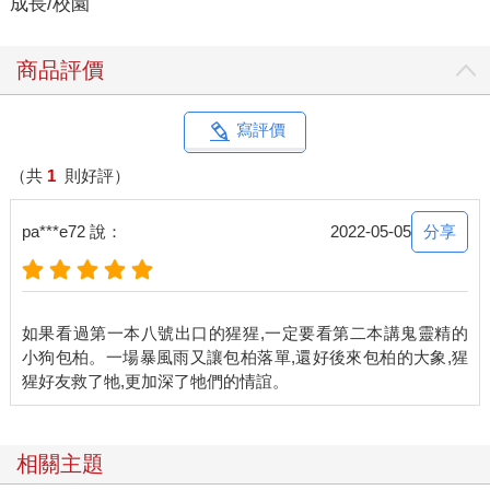
成長/校園
商品評價
寫評價
（共
1
則好評）
分享
pa***e72 說：
2022-05-05
如果看過第一本八號出口的猩猩,一定要看第二本講鬼靈精的
小狗包柏。一場暴風雨又讓包柏落單,還好後來包柏的大象,猩
相關主題