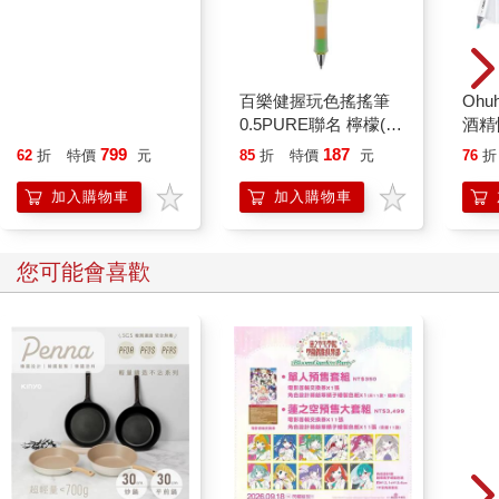
Ohuhu Kaala 24色雙頭
百樂健握玩色搖搖筆
Ohu
酒精性麥克筆套組 - 鮮
0.5PURE聯名 檸檬(限
酒精
明色系
量)
景色
799
187
62
折
特價
元
85
折
特價
元
76
折
加入購物車
加入購物車
您可能會喜歡