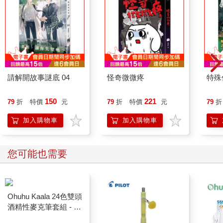
請解開故事謎底 04
怪奇微微疼
特殊傳
150
221
79
折
特價
元
79
折
特價
元
79
折
加入購物車
加入購物車
您可能也需要