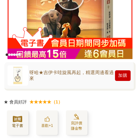
呀哈★吉伊卡哇旋風再起，精選周邊看過
加購
來
★
會員好評
★★★★★（1）
寫評價
電子書
喜歡+1
賺金幣