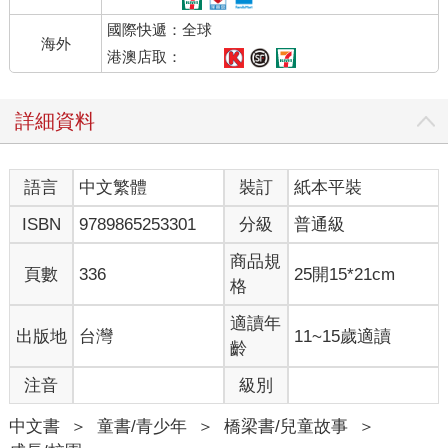
國際快遞：全球
海外
港澳店取：
詳細資料
語言
中文繁體
裝訂
紙本平裝
ISBN
9789865253301
分級
普通級
商品規
頁數
336
25開15*21cm
格
適讀年
出版地
台灣
11~15歲適讀
齡
注音
級別
中文書
＞
童書/青少年
＞
橋梁書/兒童故事
＞