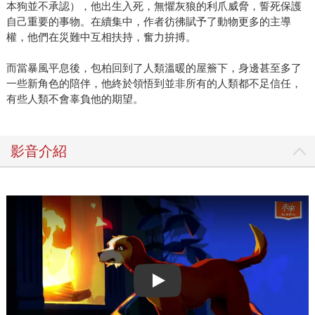
本狗並不承認），他出生入死，無懼灰狼的利爪威脅，誓死保護
自己重要的事物。在續集中，作者彷彿賦予了動物更多的主導
權，他們在災難中互相扶持，奮力拚搏。
而當暴風平息後，包柏回到了人類溫暖的屋簷下，身邊甚至多了
一些新角色的陪伴，他終於領悟到並非所有的人類都不足信任，
有些人類不會辜負他的期望。
影音介紹
Play video