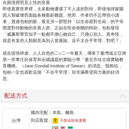
在困境裡照見人性的良善
即使真實世界裡，太多動物遭遇了不人道的對待，即使地球家園
因人類破壞而面臨各種艱鉅難題。然而，作者仍不忘帶領小讀
者，透過包柏的眼，看見另一群堅持「以生命面對生命」的平等
態度對待動物的良善人群。正如在性命攸關的時刻，包柏發現
「威廉斯警官似乎一點都不擔心她自己，只擔心別人。真奇怪，
就是有某些人類願意為別人冒風險。這不太合乎常理，對吧？」
就在疫情肆虐、人人自危的二○二一年夏天，傳來了臺灣成立亞洲
第一所專注於保育和永續議題的實驗小學「臺北市珍古德實驗教
育機構」（Jane Goodall Institute of Taiwan）的消息。我相信，
包柏一定也喜歡這個「不合乎常理」却充滿希望與力量的好消
息。
配送方式
國內宅配：本島、離島
到店取貨：
台灣
不限金額免運費