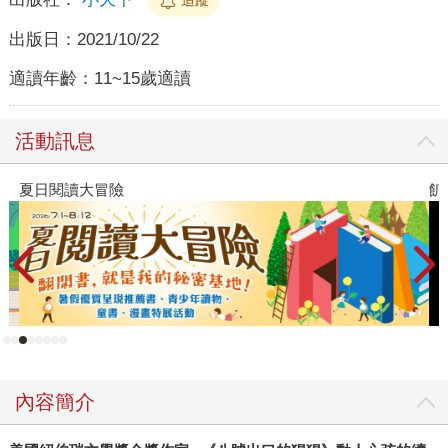
出版日：
2021/10/22
適讀年齡：
11~15歲適讀
活動訊息
夏日閱讀大冒險
飢
內容簡介