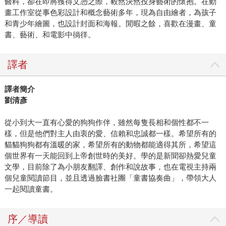
醫科，卻在即將獲得文憑之際，毅然決然投身藝術的懷抱。在動
畫工作室從事色彩設計和概念藝術多年，現為自由繪者，為孩子
和青少年繪圖，也設計封面和海報。閒暇之餘，喜歡在漫畫、童
書、藝術、和電影中徜徉。
譯者
譯者簡介
劉清彥
從小到大一直有心愛的狗狗作伴，雖然每隻長相和個性都不一
樣，但是他們對主人由衷的愛、信賴和忠誠都一樣。希望所有的
貓貓狗狗都有溫暖的家，希望所有的動物都能適得其所，希望這
個世界有一天能回到上帝創世時的美好。學的是新聞卻熱愛兒童
文學，目前除了為小朋友翻譯、創作和說故事，也在電視主持兩
個兒童閱讀節目，並且透過臉書社團「童書協奏曲」，帶領大人
一起閱讀童書。
序／導讀