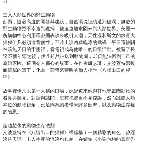
力。
進入人類世界的野生動物
然而，隨著高度的開發與建設，自然環境陸續遭到破壞，無數的
野生動物更不幸遭到獵捕，被迫遠離家園來到人類世界。美國一
所購物中心利用馬戲團表演來吸引人潮，天性溫和斯文的銀背大
猩猩伊凡必須違背個性，不時上演凶猛咆哮的戲碼，平日還被關
在暗無天日的牢籠裡，看電視成為他唯一的日常活動。被關了長
達27個年頭之後，伊凡雖然被送到動物園，却仍無法回到自己的
原始家園。這個令人傷心的故事，在作者凱瑟琳．艾波蓋特溫暖
而細膩的筆下，化為一部帶來警醒的動人小說《八號出口的猩
猩》。
故事裡伊凡以第一人稱的口吻，娓娓道來他與其他馬戲團動物的
看見與聽見、對話與詰問，沒有抱怨更不見控訴，然而跳脫人類
本位的動物視角，已足夠為讀者帶來許多衝擊，以及動物生存權
的省思。
超越想像的動物生存法則
艾波蓋特在《八號出口的猩猩》裡虛構了一個精彩的角色，曾經
浪跡天涯、出入生死的流浪狗包柏，在續集《小狗包柏的真實告