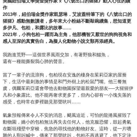
美國紐伯瑞文學獎金獎作家 x《八號出口的猩猩》動人心弦的續
作
2013年，紐伯瑞金獎作家凱瑟琳．艾波蓋特筆下的《八號出口的
猩猩》感動無數讀者，多年來大小粉絲不斷敲碗續集，想知道更
多伊凡、包柏，和露比的故事……
2021年，小狗包柏一躍而為主角，他那機智又厭世的狗狗視角和
感人至深的真實告白，為擬人化動物小說文類再添經典。
我跑進荒野──這個世界風雨交加，有著野狼和鱷魚，
還有一種能撕裂我心肺的聲音。
當了一輩子的流浪狗，包柏現在安逸的棲身在茱莉亞家的屋簷
下，生活中最刺激的事情是和門外樹上的松鼠鬥嘴。他三餐無
虞，偶爾茱莉亞還會帶他去動物園探望最親愛的朋友──大猩猩伊
凡和小象露比。他不能再奢求更多了，但內心卻有一小塊失落的
感受，也時常在夢裡聽見那聲吠叫……
氣象預報傳來令人不安的消息，颶風迫近，可怕的龍捲風摧毀了
動物園，嬌小的包柏無法再失去任何人，他克服恐懼，鼓起勇氣
在斷垣殘壁中穿梭，焦急的尋找他的動物好友。這時，從一片嘈
雜的人獸叫喊中，傳來了那聲吠叫，包柏不再逃避了，他下定決