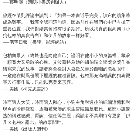
──蔡明灑（朗朗小書房創辦人）
曾經在某則評論中讀到：「如果一本書近乎完美，讀它的續集將
成為難事。」我完全認同這句話。因為前作在我們心中已占據了
重要位置，我們對續集會抱有很多期許。所以我真的很高興《小
狗包柏的真實告白》和伊凡的故事一樣好看。
──宅宅日報（書評、影評網站）
包柏向眾人（終於也是向他自己）證明在他小小的身軀裡，藏著
一顆寬大又勇敢的心胸。艾波蓋特為她的紐伯瑞文學獎金獎作品
續寫未完的故事，讀者將會從討人喜歡又善於自嘲的包柏眼中，
一窺他在颶風侵襲下歷經的種種冒險。包柏那充滿嘲諷的狗狗觀
察與行事作風，只能以完美來形容。
──美國《柯克思書評》
時而讓人大笑，時而讓人揪心，小狗主角對過往的細細追憶和對
現今的冷靜觀察，逐漸被緊湊的求生冒險篇章取代。這部小說嫻
熟的講述忠誠、原諒、信任等主題，讓讀者不禁期待有更多「伊
凡 x 包柏x 露比」的故事問世。
──美國《出版人週刊》