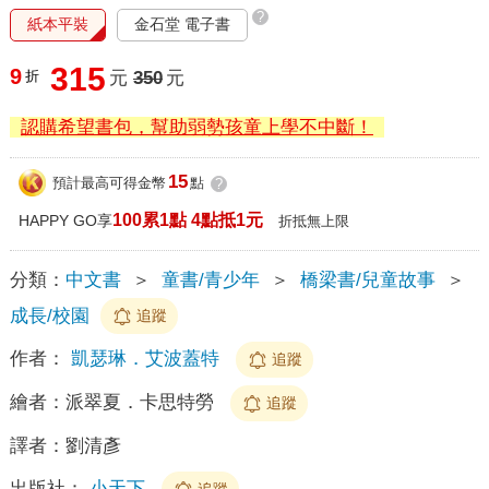
?
紙本平裝
金石堂 電子書
315
9
折
元
350
元
認購希望書包，幫助弱勢孩童上學不中斷！
15
預計最高可得金幣
點
?
100累1點 4點抵1元
HAPPY GO享
折抵無上限
分類：
中文書
＞
童書/青少年
＞
橋梁書/兒童故事
＞
成長/校園
追蹤
作者：
凱瑟琳．艾波蓋特
追蹤
繪者：
派翠夏．卡思特勞
追蹤
譯者：
劉清彥
出版社：
小天下
追蹤