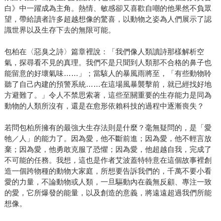
白》中一躍成為主角。熱情、敏感卻又喜歡自嘲的他果然不負眾
望，帶給讀者許多超越想像的驚喜，以動物之姿為人們展示了認
識世界以及生存下去的無限可能。
包柏在〈惡臭之詩〉篇章裡說：「我們像人類讀詩那樣解析空
氣，探尋看不見的真理。我們不是只聞到人類那不合格的鼻子也
能留意的好壞氣味……」；當駭人的暴風雨將至，「有些動物聆
聽了自己內建的預警系統……在這場風暴襲擊前，就已經找好地
方避難了。」令人不禁思索著，這些至關重要的生存能力是同為
動物的人類所沒有，還是在愈形依賴科技的過程中逐漸喪失？
若問包柏所擁有的最強大生存法則是什麼？毫無疑問的，是「愛
牠／人」的能力了。因為愛，他不斷前進；因為愛，他不輕言放
棄；因為愛，他勇敢克服了恐懼；因為愛，他超越自我，完成了
不可能的任務。我想，這也是作者艾波蓋特特意在這個故事裡創
造一個跨物種的動物大家庭，所想要告訴我們的，千萬不要小看
愛的力量，不論動物或人類，一旦驅動內在義無反顧、專注一致
的愛，它所爆發的能量，以及創造的意義，將遠遠超過我們所能
想像。