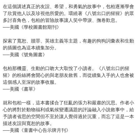
在這個講述真正的友誼、希望，和勇氣的故事中，包柏逐漸學會
了欣賞他人以及珍視他所愛的。環繞著《八號出口的猩猩》的眾
多討喜角色，包柏的冒險故事讓人笑中帶淚、撫卷歎息。
──美國《學校圖書館期刊》
探索了寬恕、贖罪、英雄主義等主題，有趣的狗狗詞彙表和生動
的插圖也為這本續集加分。
──美國《號角圖書》
包柏那機靈、生動的口吻大大取悅了小讀者。《八號出口的猩
猩》的粉絲將會開心的與老朋友敘舊，而從續集入手的人也會被
這個感人至深的故事收服。
──美國《書單》
就和包柏一樣，這本書揉合了狂亂的張力和嚴肅的沉思。作者小
心的將對於動物福利或氣候變遷議題的評論融入小說敘事中，給
予讀者省思的空間但不至於讓人覺得過於沉重，而忘了這是一本
描述友誼與寬恕的故事。
──美國《童書中心告示牌月刊》