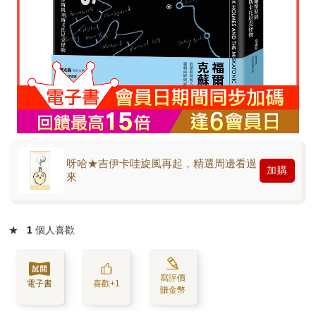
呀哈★吉伊卡哇旋風再起，精選周邊看過
加購
來
★
1
個人喜歡
寫評價
電子書
喜歡+1
賺金幣