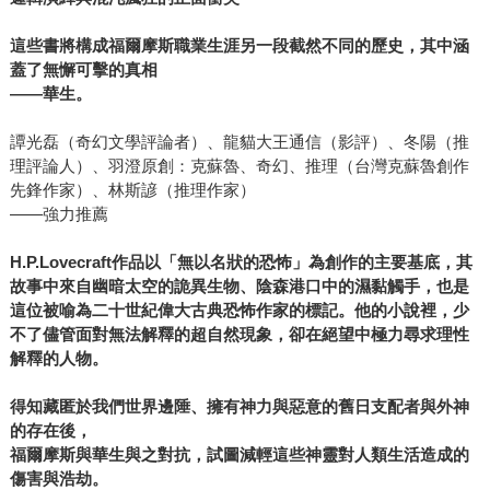
這些書將構成福爾摩斯職業生涯另一段截然不同的歷史，其中涵
蓋了無懈可擊的真相
——華生。
譚光磊（奇幻文學評論者）、龍貓大王通信（影評）、冬陽（推
理評論人）、羽澄原創：克蘇魯、奇幻、推理（台灣克蘇魯創作
先鋒作家）、林斯諺（推理作家）
——強力推薦
H.P.Lovecraft
作品以「無以名狀的恐怖」為創作的主要基底，其
故事中來自幽暗太空的詭異生物、陰森港口中的濕黏觸手，也是
這位被喻為二十世紀偉大古典恐怖作家的標記。他的小說裡，少
不了儘管面對無法解釋的超自然現象，卻在絕望中極力尋求理性
解釋的人物。
得知藏匿於我們世界邊陲、擁有神力與惡意的舊日支配者與外神
的存在後，
福爾摩斯與華生與之對抗，試圖減輕這些神靈對人類生活造成的
傷害與浩劫。