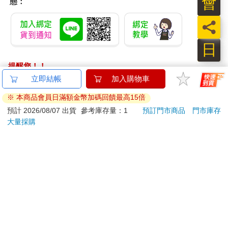
會
態：
員
日
提醒您！！
金石堂及銀行均不會請您操作ATM! 如接獲電話要求您前往
ATM提款機，請不要聽從指示，以免受騙上當！
退換貨須知：
**提醒您，鑑賞期不等於試用期，退回商品須為全新狀態**
依據「消費者保護法」第19條及行政院消費者保護處公告之
「通訊交易解除權合理例外情事適用準則」，以下商品購買
後，除商品本身有瑕疵外，將不提供7天的猶豫期：
易於腐敗、保存期限較短或解約時即將逾期。（如：生
鮮食品）
依消費者要求所為之客製化給付。（客製化商品）
報紙、期刊或雜誌。（含MOOK、外文雜誌）
經消費者拆封之影音商品或電腦軟體。