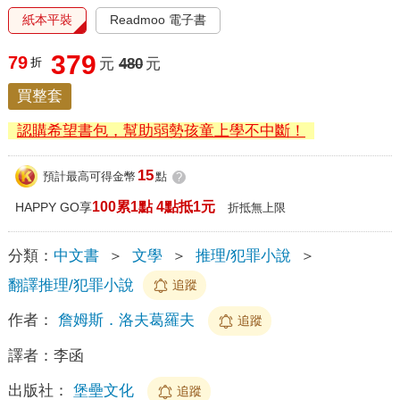
紙本平裝
Readmoo 電子書
379
79
折
元
480
元
買整套
認購希望書包，幫助弱勢孩童上學不中斷！
15
預計最高可得金幣
點
?
100累1點 4點抵1元
HAPPY GO享
折抵無上限
分類：
中文書
＞
文學
＞
推理/犯罪小說
＞
翻譯推理/犯罪小說
追蹤
作者：
詹姆斯．洛夫葛羅夫
追蹤
譯者：
李函
出版社：
堡壘文化
追蹤