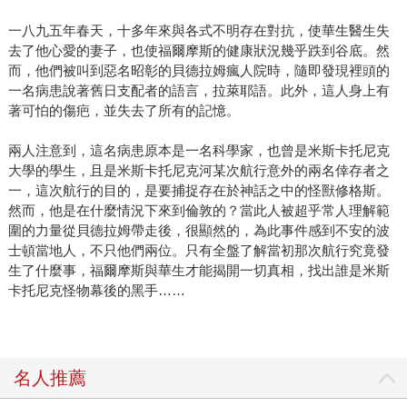
一八九五年春天，十多年來與各式不明存在對抗，使華生醫生失
去了他心愛的妻子，也使福爾摩斯的健康狀況幾乎跌到谷底。然
而，他們被叫到惡名昭彰的貝德拉姆瘋人院時，隨即發現裡頭的
一名病患說著舊日支配者的語言，拉萊耶語。此外，這人身上有
著可怕的傷疤，並失去了所有的記憶。
兩人注意到，這名病患原本是一名科學家，也曾是米斯卡托尼克
大學的學生，且是米斯卡托尼克河某次航行意外的兩名倖存者之
一，這次航行的目的，是要捕捉存在於神話之中的怪獸修格斯。
然而，他是在什麼情況下來到倫敦的？當此人被超乎常人理解範
圍的力量從貝德拉姆帶走後，很顯然的，為此事件感到不安的波
士頓當地人，不只他們兩位。只有全盤了解當初那次航行究竟發
生了什麼事，福爾摩斯與華生才能揭開一切真相，找出誰是米斯
卡托尼克怪物幕後的黑手……
名人推薦