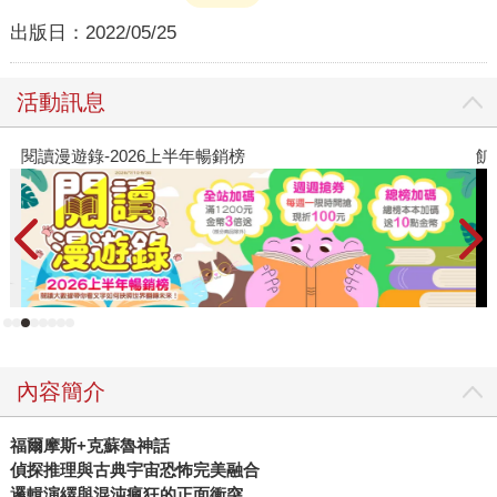
出版日：
2022/05/25
活動訊息
閱讀漫遊錄-2026上半年暢銷榜
飢
內容簡介
福爾摩斯
+
克蘇魯神話
偵探推理與古典宇宙恐怖完美融合
邏輯演繹與混沌瘋狂的正面衝突