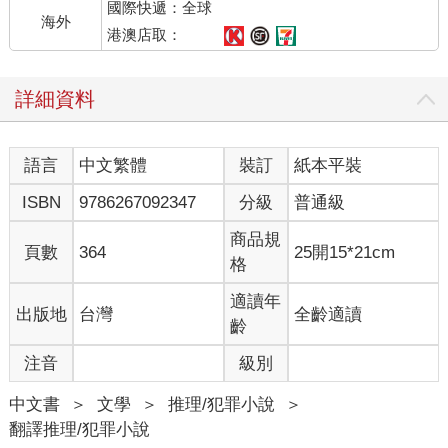
國際快遞：全球
海外
港澳店取：
詳細資料
語言
中文繁體
裝訂
紙本平裝
ISBN
9786267092347
分級
普通級
商品規
頁數
364
25開15*21cm
格
適讀年
出版地
台灣
全齡適讀
齡
注音
級別
中文書
＞
文學
＞
推理/犯罪小說
＞
翻譯推理/犯罪小說