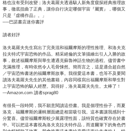
格也沒有受到改變；洛夫葛羅夫透過駭人新角度窺探經典推理故
事，徹底扭曲了正典，讓你自行決定哪個宇宙『屬實』，哪個又
只是『虛構作品』。」
──巴諾書店迷你書評
讀者好評
洛夫葛羅夫先生寫出了完美混和福爾摩斯的理性推理、和洛夫克
拉夫特式宇宙恐怖的作品。精采絕倫的文筆描繪出引人入勝的故
事，敘述福爾摩斯與華生遭遇克蘇魯神話生物的過程。儘管書中
充滿推理，有時依然令人毛骨悚然。簡而言之，這是適合超自然
／宇宙恐怖書迷的福爾摩斯故事。我很愛這本書，也等不及要閱
讀洛夫葛羅夫先生的其他書籍，內容同樣寫出福爾摩斯和華生對
上宇宙恐怖的駭人經歷。寫得好，洛夫葛羅夫先生。太棒了！
—Amazon.com 讀者sprag80
有很長一段時間，我不願意閱讀這些書。我是個理性份子，而夏
洛克．福爾摩斯的邏輯層面總是相當吸引我。這本書讓我感到十
分驚喜。儘管福爾摩斯較少展露理性面，該特質也確實存在於書
中。可以把這本書視為洛夫克拉夫特作品，而道爾筆下的角色們