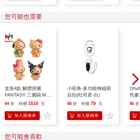
您可能也需要
Ohu
性麥
盒裝4款 解體拼圖
小呸角-多功能伸縮易
FANTASY 三麗鷗 Mix
拉扣(吐司君-白)
熱帶櫻桃系列 立體拼
1510
79
84
折
特價
元
88
折
特價
元
86
折
圖 盒玩 公仔 模型 凱
蒂貓 酷洛米 帕恰狗 美
加入購物車
加入購物車
樂蒂 KAITAI
您可能會喜歡