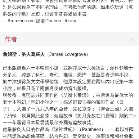
則大幅輔助了故事。我會推薦這本書給喜愛這兩位作者的人。特
別是如果你為了不同的理由，而喜歡他們的話。如果你玩過《克
蘇魯的呼喚》桌遊，也會非常喜愛這本書。
—Amazon.com 讀者Dacono Library
作者
詹姆斯．洛夫葛羅夫
（James Lovegrove）
已出版超過六十本暢銷小說，並翻譯成十六種語言，創作領域十
分多元，跨族了科幻、奇幻、推理、恐怖，甚至是青少年小說。
於牛津獲得英文文學學位後，他原本設定要在兩年內出版第一本
小說，結果只花了兩個月便成功賣出版權。
與彼得．克勞瑟共同著作的《艾斯卡帝溝》，被票選為最偉大的
五十本科幻／奇幻小說之一；描述消費主義的諷刺作品《日
子》，入圍了一九九八年的亞瑟．克拉克獎；《聯合王國》入圍
了約翰．坎貝爾紀念獎；短篇故事《將月亮放在口袋裡》則於二○
一一年贏得日本星雲獎最佳外國短篇故事獎。
他最膾炙人口的作品為《諸神世紀》（Pantheon），一套以各國
神話譜系為想像基礎，結合科幻、架空歷史、軍事諜報和社會批