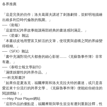
各界推薦
「這是完美的仿作；洛夫葛羅夫講述了刺激劇情，並鮮明地描繪
出維多利亞時代倫敦的氛圍。」
──《衛報》
「這篇世紀跨界故事能讓兩部經典的書迷感到滿足。」
──《星爆》雜誌
「本書頑皮地用豐富又鮮活的文筆，使現實與虛構之間的界線變
得模糊。」
──《SFX》雜誌
「書中充滿對現代大都會的細心影射……《克蘇魯事件簿》非常
有趣。」
──《泰晤士報文學副刊》
「滿懷娛樂性的跨界作品。」
──科克斯書評
「如果你是夏洛克．福爾摩斯和洛夫克拉夫特的書迷，或只是喜
愛近來十分流行的跨界文學，《克蘇魯事件簿》便能給你絕佳的
閱讀體驗！」
──Hey Poor Player網站
「這部作品的優點是，福爾摩斯與華生並沒有遭到重新詮釋，性