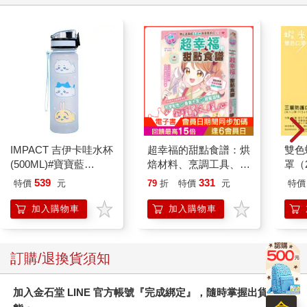
IMPACT 吉伊卡哇水杯
超幸福的甜點食譜：烘
雙色
(500ML)#寶寶藍
焙材料、烹調工具、可
罩（
IMCHB01LB
愛配色【閃亮女孩6】
539
331
特價
元
79
折
特價
元
特價
加入購物車
加入購物車
訂購/退換貨須知
加入金石堂 LINE 官方帳號『完成綁定』，隨時掌握出貨動