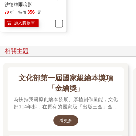
沙德維爾暗影
356
79
折
特價
元
加入購物車
相關主題
文化部第一屆國家級繪本獎項
「金繪獎」
為扶持我國原創繪本發展、厚植創作量能，文化
部114年起，在原有的國家級「出版三金」金鼎
獎、金漫獎、金典獎外，新增「金繪獎」，希望
看更多
促進台灣圖文出版的多元發展。獎項分為「特別
貢獻獎」、「繪本新人獎」、「繪本編輯獎」、
「跨域應用獎」、「年度繪本獎」，以及「金繪