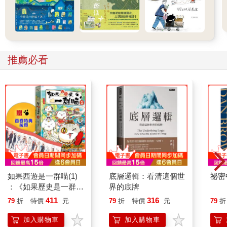
推薦必看
如果西遊是一群喵(1)
底層邏輯：看清這個世
祕密
：《如果歷史是一群
界的底牌
喵》作者最新力作，附
411
316
79
折
特價
元
79
折
特價
元
79
折
【首卷特典】拉頁
加入購物車
加入購物車