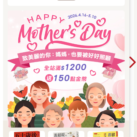
我們都聽過茫茫荒野中的一隻小貓。
【田園曲】
不再有紫羅蘭，
而年辰
已裂解成煙霾中的碎片。
樹林如今還記得的是
她的呼喚，她的熱情。
樹汁和樹葉的儀式
因太陽而萌發，
終結在後來悶住聲音的
青銅與黃銅之中。由風
接掌。
如果漫天塵土，而我
仍超脫已然凋落的豐收
胸臆自懷景象，
那我只能探問，「癡人──
你的追憶是否太過久遠；
還是對於放下或者堅持