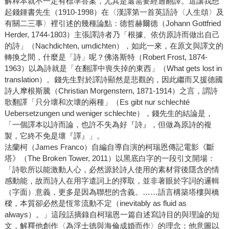
解釋本就不一定有標準答案，尤其是還需要經過翻譯。這讓我想
起錢鍾書先生（1910-1998）在〈漢譯第一首英語詩〈人生頌〉及
有關二三事〉裡引述的幾種論點：德哲赫爾德（Johann Gottfried
Herder, 1744-1803）主張譯詩者乃「根據、依仿原詩而做出自己
的詩」（Nachdichten, umdichten），如此一來，在原文與譯文的
轉換之間，什麼是「詩」呢？佛洛斯特（Robert Frost, 1874-
1963）以為詩就是「在翻譯中喪失掉的東西」（What gets lost in
translation）。錢先生對於譯詩顯然是悲觀的，因此繼而又援德國
詩人摩根斯騰（Christian Morgenstern, 1871-1914）之言，謂詩
歌翻譯「只分壞和次壞的兩種」（Es gibt nur schlechté
Uebersetzungen und weniger schlechte），錢先生的結論是，
「一個譯本以詩而論，也許不失為好『詩』，但做為原詩的複
製，它終不免是壞『譯』」。
法蘭柯（James Franco）自編自導自演的柯瑞恩傳記電影《斷
塔》（The Broken Tower, 2011）以黑底白字的一段引文開場：
「詩歌所以能激動人心，必然源於詩人使用的素材背後隱含的情
感動能，故而詩人在用字遣詞上的擇取，並非著眼於字詞的邏輯
（字面）意義，更多是因為聯想的含義。……語言構築塔樓與橋
樑，本質卻必然是恆常流動不定（inevitably as fluid as
always）。」這段話摘錄自柯瑞恩一篇自述寫詩目的與理論的短
文，解釋他創作〈為浮士德與海倫成婚而作〉的理念：他意圖以