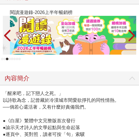
閱讀漫遊錄-2026上半年暢銷榜
飢
內容簡介
「醒來吧，記下戀人之死。」
以詩歌為念，記曾藏於冷漠城市間愛欲掙扎的同性情熱。
──倘若心還活著，又有什麼好責備我們。
●《白屋》繁體中文完整版首次發行
●諭示天才詩人的文學起點與生命起落
●逐頁中、英對照，讀者可按「句」索驥