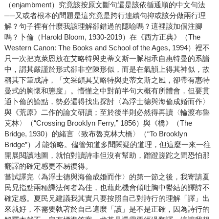
（enjambment）究竟該按原文斷句還是該依循通順的中文句法
──又或者根本的問題是這究竟是跨行連續句抑或該分做兩行理
解？句子裡有什麼我該理解卻錯過的隱喻嗎？這裡該加個注腳
嗎？卜倫（Harold Bloom, 1930-2019）在《西方正典》（The
Western Canon: The Books and School of the Ages, 1994）裡不
只一次把克萊恩放在艾略特與史蒂文斯一脈相承自惠特曼的系譜
中，謂其嚴謹於形式卻非空陳形似，而是在氣韻上得其神似，故
稱其下筆成詩，「文采頗具艾略特與史蒂文斯之風，卻帶有惠特
曼式的胸懷和態度」。懵懂之中對前半句大概有所體會，但要貫
通卜倫的論點，勢必還得找出探討〈為浮士德與海倫成婚而作〉
與《荒原》二作的論文研讀；至於後半則必然得再讀〈輪渡布魯
克林〉（“Crossing Brooklyn Ferry,” 1856）與《橋》（The
Bridge, 1930）的緒言〈致布魯克林大橋〉（“To Brooklyn
Bridge”）才能領略。儘管知道多聞闕疑的道理，但這麼一來一往
開展閱讀地圖，就怕對讀詩非但沒有幫助，蹭蹬蹉跎之間恐怕那
翻譯的確定感更不易復得。
嘗試譯完〈為浮士德與海倫成婚而作〉的第一節之後，我寄請夏
民兄指點兩種譯法何者為佳，也藉此機會傾吐胸中鬱結的譯詩不
確定感。夏民兄建議我其實只要按照自己對詩行的理解「譯」出
來就好，不需要執著於自己這麼「讀」是不是正確，因為詩行的