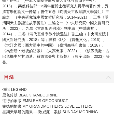
學〉研究》（中原大學基督教與華人文化社會研究中心，
2015），榮獲科技部一○四年度博士後研究人員學術著作獎，另
撰有學術論文十餘篇；曾任五卷《晚明天主教翻譯文學箋注》主
編之一（中央研究院中國文哲研究所，2014–2021）、三卷《明
清間天主教證道故事箋注》主編之一（中央研究院中國文哲研究
所，2023）、九卷《古新聖經殘稿》副主編（中華書局，
2014）、二卷《清代基督宗教小說選注》副主編（中央研究院中
國文哲研究所，2018）等；譯有《吠》（寶瓶文化，2016）、
《大汗之國：西方眼中的中國》（臺灣商務印書館，2018）、
《馬奎斯：最後的訪談》（大寫出版，2022）、《核戰倒數：古
巴危機中的甘迺迪、赫魯雪夫與卡斯楚》（凌宇出版，2023）等
書。
目錄
傳說 LEGEND
黑色鈴鼓 BLACK TAMBOURINE
道行的象徵 EMBLEMS OF CONDUCT
姥姥的情書 MY GRANDMOTHER’S LOVE LETTERS
星期天早晨的蘋果──致威廉．索默 SUNDAY MORNING