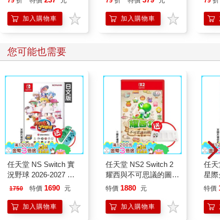
79
折
特價
元
79
折
特價
元
79
折
人也能變身「行動派」
「來吧，已經太晚，─太晚了
的37個科學方法
加入購物車
加入購物車
別一個人冒著暮光褪去的危險：
還得等一段時間夜幕才會降臨，」──
而她的倩語屬於夜晚，也屬於我。
您可能也需要
【蕨圃】
此刻，她眼鏡上游移的光線
難得把她的眼眸映成了明鏡。
然而轉眼，當你掀起
她蕨圃旁的門簾，剛好跟上的卻是
枯唇抖搐的起起落落，驟至的疼痛串起花環
在黑暗中平靜下來。
──所以當清新的陽光破解潮濕的綠意
任天堂 NS Switch 實
任天堂 NS2 Switch 2
任天堂
我終於明白自己原來是困惑的子嗣
況野球 2026-2027 日
耀西與不可思議的圖鑑
星際火
時而頭戴尚未轉為灰白的冠冕
文版 無中文（+矽膠套
中文版（送卡匣盒）
製版
1690
1880
深居其中統治──啊無情井然的白髮！
特價
元
特價
元
特價
1750
×1）
加入購物車
加入購物車