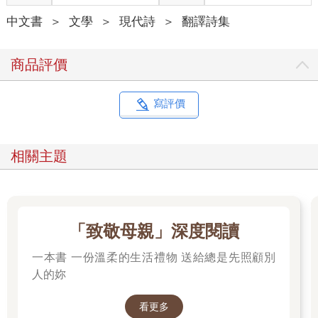
臺階上一隻餓壞的小貓，知道
中文書
＞
文學
＞
現代詩
＞
翻譯詩集
在街頭的狂亂中牠仍有棲身之處，
躲起來暖一暖磨破皮的肘。
商品評價
我們會袖手旁觀，直到最後的假笑
拖延命定的厄運，拇指免不了
慢慢摩擦蜷向自己的食指，
寫評價
面向那雙多麼天真又多麼驚訝
黯淡無神的瞇瞇眼。
相關主題
然而比起那搭配巧杖的趾尖旋轉
這些難以察覺的崩解可不是虛言。
我們的弔唁，可以說，並非刻意為之。
我們可以逃避你逃避一切，但逃避不了心：
倘若心還活著，又有什麼好責備我們。
「致敬母親」深度閱讀
一本書 一份溫柔的生活禮物 送給總是先照顧別
這場遊戲強迫假笑；不過我們都看過
明月把僻巷中的空垃圾桶
人的妳
變成盛滿歡笑的聖杯，
而穿過所有的歡聲雷動與探幽索隱
看更多