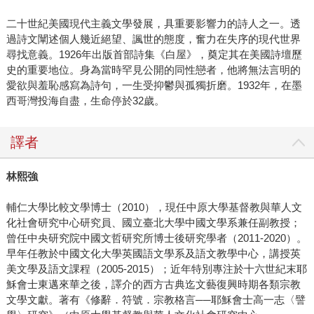
二十世紀美國現代主義文學發展，具重要影響力的詩人之一。透
過詩文闡述個人幾近絕望、諷世的態度，奮力在失序的現代世界
尋找意義。1926年出版首部詩集《白屋》，奠定其在美國詩壇歷
史的重要地位。身為當時罕見公開的同性戀者，他將無法言明的
愛欲與羞恥感寫為詩句，一生受抑鬱與孤獨折磨。1932年，在墨
西哥灣投海自盡，生命停於32歲。
譯者
林熙強
輔仁大學比較文學博士（2010），現任中原大學基督教與華人文
化社會研究中心研究員、國立臺北大學中國文學系兼任副教授；
曾任中央研究院中國文哲研究所博士後研究學者（2011-2020）。
早年任教於中國文化大學英國語文學系及語文教學中心，講授英
美文學及語文課程（2005-2015）；近年特別專注於十六世紀末耶
穌會士東邁來華之後，譯介的西方古典迄文藝復興時期各類宗教
文學文獻。著有《修辭．符號．宗教格言──耶穌會士高一志〈譬