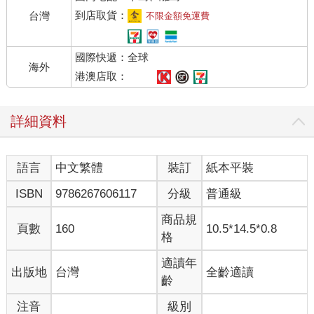
直到足踏鋪墊過的地板──
到店取貨：
台灣
不限金額免運費
在你經過之前她將甦醒，
國際快遞：全球
她將輕聲笑著呼喚你的名─當你
海外
還在回應她氣若游絲的聲聲告別，
港澳店取：
走上街去，只為用破碎的目光
再看一眼重門幽石。
詳細資料
醒來吧，記下戀人之死。
從此以後，她的記憶比你的
語言
中文繁體
裝訂
紙本平裝
更多，在哭喊中，在狂喜中
你永遠都不得分享。
ISBN
9786267606117
分級
普通級
【卓別林調調】
商品規
頁數
160
10.5*14.5*0.8
我們溫順調整自己，
格
滿足於這般隨機的安慰
一如風沉進
適讀年
出版地
台灣
全齡適讀
滑溜且寬敞的口袋。
齡
注音
級別
因為我們還是能愛這個世界──發現