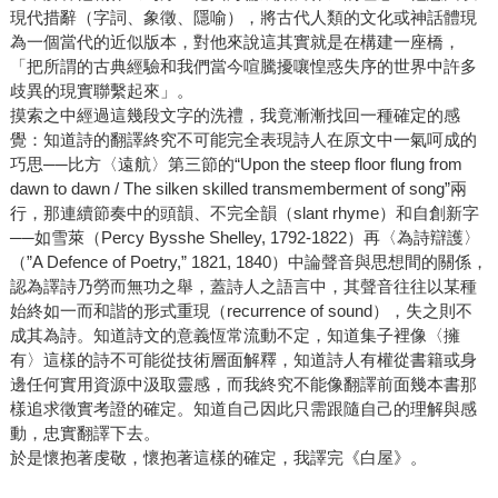
現代措辭（字詞、象徵、隱喻），將古代人類的文化或神話體現
為一個當代的近似版本，對他來說這其實就是在構建一座橋，
「把所謂的古典經驗和我們當今喧騰擾嚷惶惑失序的世界中許多
歧異的現實聯繫起來」。
摸索之中經過這幾段文字的洗禮，我竟漸漸找回一種確定的感
覺：知道詩的翻譯終究不可能完全表現詩人在原文中一氣呵成的
巧思──比方〈遠航〉第三節的“Upon the steep floor flung from
dawn to dawn / The silken skilled transmemberment of song”兩
行，那連續節奏中的頭韻、不完全韻（slant rhyme）和自創新字
──如雪萊（Percy Bysshe Shelley, 1792-1822）再〈為詩辯護〉
（”A Defence of Poetry,” 1821, 1840）中論聲音與思想間的關係，
認為譯詩乃勞而無功之舉，蓋詩人之語言中，其聲音往往以某種
始終如一而和諧的形式重現（recurrence of sound），失之則不
成其為詩。知道詩文的意義恆常流動不定，知道集子裡像〈擁
有〉這樣的詩不可能從技術層面解釋，知道詩人有權從書籍或身
邊任何實用資源中汲取靈感，而我終究不能像翻譯前面幾本書那
樣追求徵實考證的確定。知道自己因此只需跟隨自己的理解與感
動，忠實翻譯下去。
於是懷抱著虔敬，懷抱著這樣的確定，我譯完《白屋》。