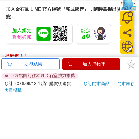
加入金石堂 LINE 官方帳號『完成綁定』，隨時掌握出貨動
態：
提醒您！！
金石堂及銀行均不會請您操作ATM! 如接獲電話要求您前往
立即結帳
加入購物車
ATM提款機，請不要聽從指示，以免受騙上當！
※ 下方點圖前往本月金石堂強力推薦
退換貨須知：
預計 2026/08/12 出貨
購買後進貨
預訂門市商品
門市庫存
大量採購
**提醒您，鑑賞期不等於試用期，退回商品須為全新狀態**
依據「消費者保護法」第19條及行政院消費者保護處公告之
「通訊交易解除權合理例外情事適用準則」，以下商品購買
後，除商品本身有瑕疵外，將不提供7天的猶豫期：
易於腐敗、保存期限較短或解約時即將逾期。（如：生
鮮食品）
依消費者要求所為之客製化給付。（客製化商品）