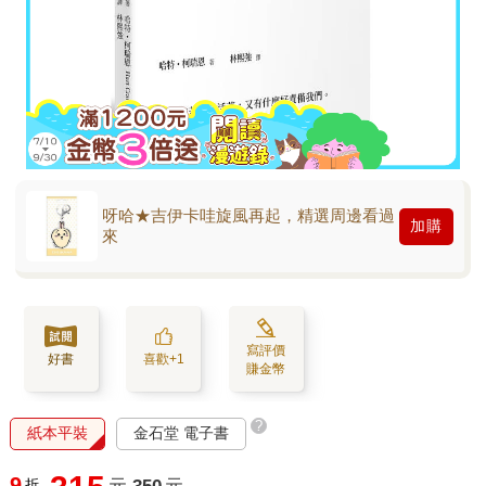
呀哈★吉伊卡哇旋風再起，精選周邊看過
加購
來
寫評價
好書
喜歡+1
賺金幣
?
紙本平裝
金石堂 電子書
9
折