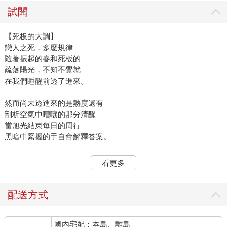
試閱
【死板的大調】
戀人之死，多麼規律
隨著振起的春和死板的
疏落陽光，不知不覺就
在我們睡醒前透了進來。
然而尚未透進來的是熱度還有
剖析空氣中嘈嚷的那分清醒
當旭光結束每日的周行
黑暗中緊握的手自會解釋答案。
該是別離的時候了⋯⋯
看更多
她仍未實現的生命
墳塚就在碧綠絲綢床單下
冷冷蓋覆著她─痛苦卻未到來。
配送方式
幾乎毫無聲息，在她門外，
國內宅配：本島、離島
你每步三階走下樓梯