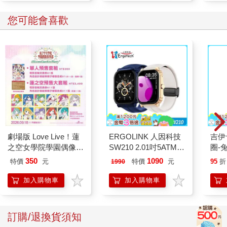
您可能會喜歡
劇場版 Love Live！蓮
ERGOLINK 人因科技
吉伊卡哇 
之空女學院學園偶像俱
SW210 2.01吋5ATM游
圈-
樂部 Bloom Garden
泳心率血氧藍牙通話腕
350
1090
特價
元
特價
元
95
折
1990
Party單人套票
錶
加入購物車
加入購物車
訂購/退換貨須知