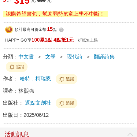
315
元
350
元
認購希望書包，幫助弱勢孩童上學不中斷！
15
預計最高可得金幣
點
?
100累1點 4點抵1元
HAPPY GO享
折抵無上限
分類：
中文書
＞
文學
＞
現代詩
＞
翻譯詩集
追蹤
作者：
哈特．柯瑞恩
追蹤
譯者：
林熙強
出版社：
逗點文創社
追蹤
出版日：
2025/06/12
活動訊息