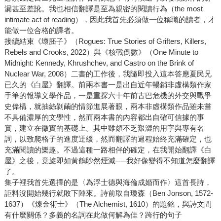
漏甚至差訛。我也相信翻譯是至為親密的閱讀行為（the most
intimate act of reading），因此我首先必須做一位稱職的讀者，才
能做一位合格的譯者。
接續結束《壞胚子》（Rogues: True Stories of Grifters, Killers,
Rebels and Crooks, 2022）與《核戰倒數》（One Minute to
Midnight: Kennedy, Khrushchev, and Castro on the Brink of
Nuclear War, 2008）二書的工作後，我隨即投入這本答應夏民兄
已久的《白屋》翻譯。前兩本書一是出自近年暢銷非虛構類作家
手筆的報導文學作品，一是重探六十年前古巴危機的外交與戰爭
史偉構，就抽絲剝繭的情節進展著眼，兩本非虛構類作品雖未嘗
不具備濃厚的文學性，然而兩本書的內容都出自確可信據的事
實，建立在徵實的基礎上。其中雖頗不乏艱澀的用字與專有名
詞，以致爬格子的進度迂緩，然而翻譯的過程始終充滿確定，也
充滿閱讀的樂趣。不過這種一路相伴的確定，在我開始翻譯《白
屋》之後，竟旋即如黃鶴眇然煙滅──我好像變得不知道怎麼翻譯
了。
集子裡我首先選擇的是〈為浮士德與海倫成婚而作〉這首長詩，
詎料沒開始幾行就敗下陣來。詩前取自瓊森（Ben Jonson, 1572-
1637）《煉金術士》（The Alchemist, 1610）的題銘，與詩文間
有什麼關係？多義的名詞在此做何解為佳？跨行的句子