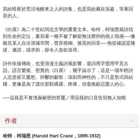
寫給暗夜於荒涼地醒來之人的詩集，也是寫給藏在深處，等著回
音的人。
《白屋》為二十世紀同志文學的重要文本。哈特．柯瑞恩藉詩找
到生命的定位，書寫著一種不被了解卻無法壓抑的個人情感──像
聽見某人自冷漠城市間，聲音模糊、搖晃的回音──無從確認是陳
述、邀請，或求助，卻令人急欲追尋。
詩作依循傳統，也受浪漫主義詩風影響，遣詞用字慣用罕見古
語。語言繁複、密實的《白屋》，幾乎諭示了，這是一場年輕詩
人恣意卻又憂愁、抑鬱的獻祭：深刻而神性的，不只是形式與結
構，更像是為了護住那顆裸露、疼痛，但毫無顧忌愛人的心。
──這就是不會洩漏祕密的答覆／用這樣的口音告別無人知曉
作者
哈特．柯瑞恩 (Harold Hart Crane，1899-1932)