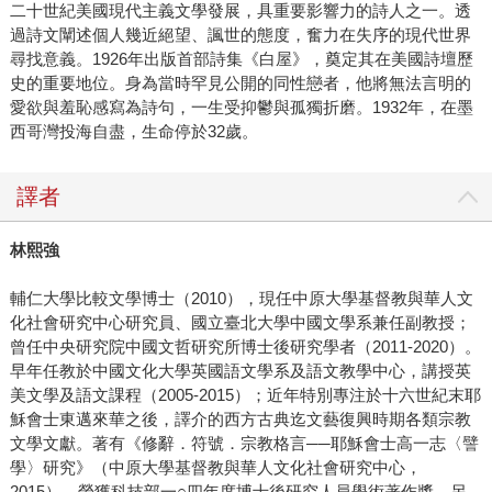
二十世紀美國現代主義文學發展，具重要影響力的詩人之一。透
過詩文闡述個人幾近絕望、諷世的態度，奮力在失序的現代世界
尋找意義。1926年出版首部詩集《白屋》，奠定其在美國詩壇歷
史的重要地位。身為當時罕見公開的同性戀者，他將無法言明的
愛欲與羞恥感寫為詩句，一生受抑鬱與孤獨折磨。1932年，在墨
西哥灣投海自盡，生命停於32歲。
譯者
林熙強
輔仁大學比較文學博士（2010），現任中原大學基督教與華人文
化社會研究中心研究員、國立臺北大學中國文學系兼任副教授；
曾任中央研究院中國文哲研究所博士後研究學者（2011-2020）。
早年任教於中國文化大學英國語文學系及語文教學中心，講授英
美文學及語文課程（2005-2015）；近年特別專注於十六世紀末耶
穌會士東邁來華之後，譯介的西方古典迄文藝復興時期各類宗教
文學文獻。著有《修辭．符號．宗教格言──耶穌會士高一志〈譬
學〉研究》（中原大學基督教與華人文化社會研究中心，
2015），榮獲科技部一○四年度博士後研究人員學術著作獎，另