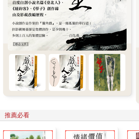
【田園曲】
不再有紫羅蘭，
而年辰
已裂解成煙霾中的碎片。
樹林如今還記得的是
她的呼喚，她的熱情。
樹汁和樹葉的儀式
因太陽而萌發，
終結在後來悶住聲音的
青銅與黃銅之中。由風
接掌。
如果漫天塵土，而我
仍超脫已然凋落的豐收
胸臆自懷景象，
推薦必看
那我只能探問，「癡人──
你的追憶是否太過久遠；
還是對於放下或者堅持
訴說得太少──