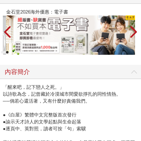
金石堂2026海外優惠：電子書
內容簡介
「醒來吧，記下戀人之死。」
以詩歌為念，記曾藏於冷漠城市間愛欲掙扎的同性情熱。
──倘若心還活著，又有什麼好責備我們。
●《白屋》繁體中文完整版首次發行
●諭示天才詩人的文學起點與生命起落
●逐頁中、英對照，讀者可按「句」索驥