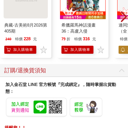
「來吧，已經太晚，─太晚了
別一個人冒著暮光褪去的危險：
還得等一段時間夜幕才會降臨，」──
而她的倩語屬於夜晚，也屬於我。
典藏-古美術8月2026第
希臘羅馬神話漫畫
連同
405期
36：高盧入侵
（全
【蕨圃】
228
316
特價
元
79
折
特價
元
特價
240
此刻，她眼鏡上游移的光線
難得把她的眼眸映成了明鏡。
加入購物車
加入購物車
然而轉眼，當你掀起
她蕨圃旁的門簾，剛好跟上的卻是
枯唇抖搐的起起落落，驟至的疼痛串起花環
訂購/退換貨須知
在黑暗中平靜下來。
──所以當清新的陽光破解潮濕的綠意
加入金石堂 LINE 官方帳號『完成綁定』，隨時掌握出貨動
我終於明白自己原來是困惑的子嗣
態：
時而頭戴尚未轉為灰白的冠冕
深居其中統治──啊無情井然的白髮！
提醒您！！