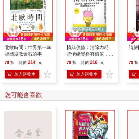
夏天還沒真正開始
而紫羅蘭，
有幾朵已採，而其餘凋殘？」
【在暗影中】
琥珀色的傍晚，
混淆菊花叢間，
北歐時間：世界第一幸
情緒價值：消除內耗，
請解
她的陽傘，蒼白的氣球，
福國度教會我的事
把情緒變得有價值，跟
像一輪等待的月，在暗影中漂游。
誰都能自在相處
314
316
79
折
特價
元
79
折
特價
元
79
折
她晦密的蕾絲和迷濛的長髮
加入購物車
加入購物車
在花園的日晷上蒸餾
陽光─繼而提煉，終於
如她所願再次穿上暗影。
您可能會喜歡
輕輕柔柔卻突如其來，群星的
輝光包裹她的陽傘。
她聽見我的腳步在黝綠的暮光
背後，比暗影更加靜默，降臨。