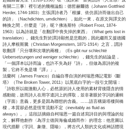
有關二三事〉裡引述的幾種論點：德哲赫爾德（Johann Gottfried
Herder, 1744-1803）主張譯詩者乃「根據、依仿原詩而做出自己
的詩」（Nachdichten, umdichten），如此一來，在原文與譯文的
轉換之間，什麼是「詩」呢？佛洛斯特（Robert Frost, 1874-
1963）以為詩就是「在翻譯中喪失掉的東西」（What gets lost in
translation）。錢先生對於譯詩顯然是悲觀的，因此繼而又援德國
詩人摩根斯騰（Christian Morgenstern, 1871-1914）之言，謂詩
歌翻譯「只分壞和次壞的兩種」（Es gibt nur schlechté
Uebersetzungen und weniger schlechte），錢先生的結論是，
「一個譯本以詩而論，也許不失為好『詩』，但做為原詩的複
製，它終不免是壞『譯』」。
法蘭柯（James Franco）自編自導自演的柯瑞恩傳記電影《斷
塔》（The Broken Tower, 2011）以黑底白字的一段引文開場：
「詩歌所以能激動人心，必然源於詩人使用的素材背後隱含的情
感動能，故而詩人在用字遣詞上的擇取，並非著眼於字詞的邏輯
（字面）意義，更多是因為聯想的含義。……語言構築塔樓與橋
樑，本質卻必然是恆常流動不定（inevitably as fluid as
always）。」這段話摘錄自柯瑞恩一篇自述寫詩目的與理論的短
文，解釋他創作〈為浮士德與海倫成婚而作〉的理念：他意圖以
現代措辭（字詞、象徵、隱喻），將古代人類的文化或神話體現