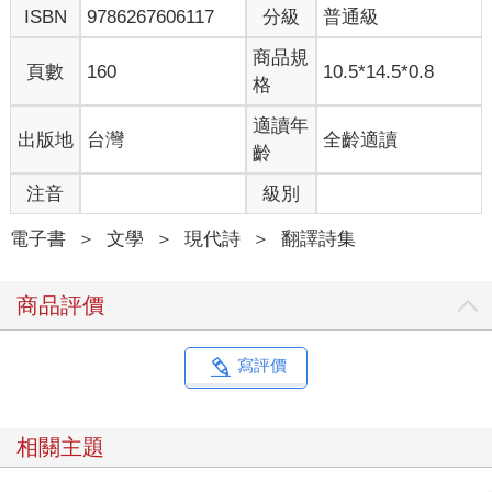
ISBN
9786267606117
分級
普通級
在你經過之前她將甦醒，
商品規
她將輕聲笑著呼喚你的名─當你
頁數
160
10.5*14.5*0.8
格
還在回應她氣若游絲的聲聲告別，
走上街去，只為用破碎的目光
適讀年
出版地
台灣
全齡適讀
再看一眼重門幽石。
齡
醒來吧，記下戀人之死。
注音
級別
從此以後，她的記憶比你的
更多，在哭喊中，在狂喜中
電子書
＞
文學
＞
現代詩
＞
翻譯詩集
你永遠都不得分享。
商品評價
【卓別林調調】
我們溫順調整自己，
滿足於這般隨機的安慰
寫評價
一如風沉進
滑溜且寬敞的口袋。
相關主題
因為我們還是能愛這個世界──發現
臺階上一隻餓壞的小貓，知道