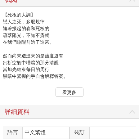
【死板的大調】
戀人之死，多麼規律
隨著振起的春和死板的
疏落陽光，不知不覺就
在我們睡醒前透了進來。
然而尚未透進來的是熱度還有
剖析空氣中嘈嚷的那分清醒
當旭光結束每日的周行
黑暗中緊握的手自會解釋答案。
該是別離的時候了⋯⋯
看更多
她仍未實現的生命
墳塚就在碧綠絲綢床單下
冷冷蓋覆著她─痛苦卻未到來。
詳細資料
幾乎毫無聲息，在她門外，
你每步三階走下樓梯
語言
中文繁體
裝訂
直到足踏鋪墊過的地板──