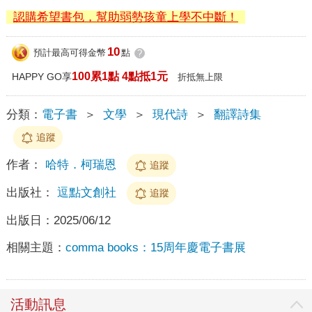
認購希望書包，幫助弱勢孩童上學不中斷！
10
預計最高可得金幣
點
?
100累1點 4點抵1元
HAPPY GO享
折抵無上限
分類：
電子書
＞
文學
＞
現代詩
＞
翻譯詩集
追蹤
作者：
哈特．柯瑞恩
追蹤
出版社：
逗點文創社
追蹤
出版日：
2025/06/12
相關主題：
comma books：15周年慶電子書展
活動訊息