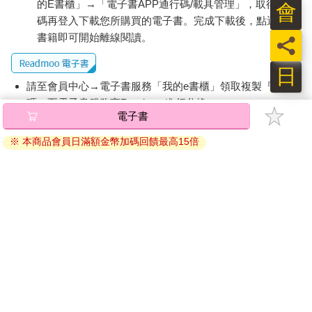
的E書櫃」→「電子書APP通行碼/載具管理」，取得通行
會
碼再登入下載您所購買的電子書。完成下載後，點選任一
書籍即可開始離線閱讀。
員
日
請至會員中心→電子書服務「我的e書櫃」領取複製『兌換
碼』至電子書服務商Readmoo進行兌換。
電子書
退換貨須知：
※ 本商品會員日滿額金幣加碼回饋最高15倍
因版權保護，您在金石堂所購買的電子書僅能以金石堂專屬
的閱讀軟體開啟閱讀，無法以其他閱讀器或直接下載檔案。
依據「消費者保護法」第19條及行政院消費者保護處公告之
「通訊交易解除權合理例外情事適用準則」，非以有形媒介
提供之數位內容或一經提供即為完成之線上服務，經消費者
事先同意始提供。（如：電子書、電子雜誌、下載版軟體、
虛擬商品…等），
不受「網購服務需提供七日鑑賞期」的限
制
。為維護您的權益，建議您先使用「試閱」功能後再付款
購買。