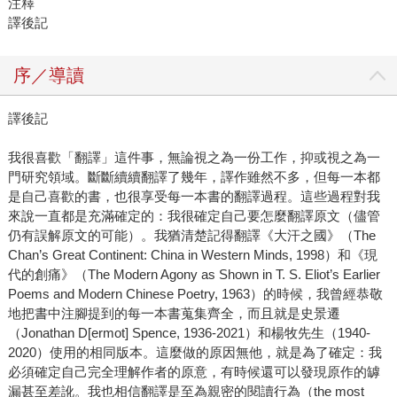
注釋
譯後記
序／導讀
譯後記
我很喜歡「翻譯」這件事，無論視之為一份工作，抑或視之為一
門研究領域。斷斷續續翻譯了幾年，譯作雖然不多，但每一本都
是自己喜歡的書，也很享受每一本書的翻譯過程。這些過程對我
來說一直都是充滿確定的：我很確定自己要怎麼翻譯原文（儘管
仍有誤解原文的可能）。我猶清楚記得翻譯《大汗之國》（The
Chan’s Great Continent: China in Western Minds, 1998）和《現
代的創痛》（The Modern Agony as Shown in T. S. Eliot’s Earlier
Poems and Modern Chinese Poetry, 1963）的時候，我曾經恭敬
地把書中注腳提到的每一本書蒐集齊全，而且就是史景遷
（Jonathan D[ermot] Spence, 1936-2021）和楊牧先生（1940-
2020）使用的相同版本。這麼做的原因無他，就是為了確定：我
必須確定自己完全理解作者的原意，有時候還可以發現原作的罅
漏甚至差訛。我也相信翻譯是至為親密的閱讀行為（the most