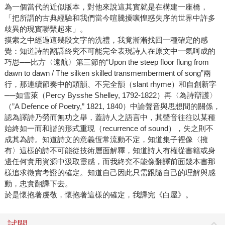
為一個當代的近似版本，對他來說這其實就是在構建一座橋，
「把所謂的古典經驗和我們當今喧騰擾嚷惶惑失序的世界中許多
歧異的現實聯繫起來」。
摸索之中經過這幾段文字的洗禮，我竟漸漸找回一種確定的感
覺：知道詩的翻譯終究不可能完全表現詩人在原文中一氣呵成的
巧思──比方〈遠航〉第三節的“Upon the steep floor flung from
dawn to dawn / The silken skilled transmemberment of song”兩
行，那連續節奏中的頭韻、不完全韻（slant rhyme）和自創新字
──如雪萊（Percy Bysshe Shelley, 1792-1822）再〈為詩辯護〉
（”A Defence of Poetry,” 1821, 1840）中論聲音與思想間的關係，
認為譯詩乃勞而無功之舉，蓋詩人之語言中，其聲音往往以某種
始終如一而和諧的形式重現（recurrence of sound），失之則不
成其為詩。知道詩文的意義恆常流動不定，知道集子裡像〈擁
有〉這樣的詩不可能從技術層面解釋，知道詩人有權從書籍或身
邊任何實用資源中汲取靈感，而我終究不能像翻譯前面幾本書那
樣追求徵實考證的確定。知道自己因此只需跟隨自己的理解與感
動，忠實翻譯下去。
於是懷抱著虔敬，懷抱著這樣的確定，我譯完《白屋》。
試閱