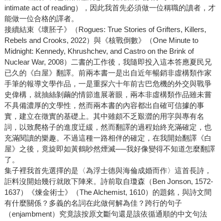
intimate act of reading），因此我首先必須做一位稱職的讀者，才
能做一位合格的譯者。
接續結束《壞胚子》（Rogues: True Stories of Grifters, Killers,
Rebels and Crooks, 2022）與《核戰倒數》（One Minute to
Midnight: Kennedy, Khrushchev, and Castro on the Brink of
Nuclear War, 2008）二書的工作後，我隨即投入這本答應夏民兄
已久的《白屋》翻譯。前兩本書一是出自近年暢銷非虛構類作家
手筆的報導文學作品，一是重探六十年前古巴危機的外交與戰爭
史偉構，就抽絲剝繭的情節進展著眼，兩本非虛構類作品雖未嘗
不具備濃厚的文學性，然而兩本書的內容都出自確可信據的事
實，建立在徵實的基礎上。其中雖頗不乏艱澀的用字與專有名
詞，以致爬格子的進度迂緩，然而翻譯的過程始終充滿確定，也
充滿閱讀的樂趣。不過這種一路相伴的確定，在我開始翻譯《白
屋》之後，竟旋即如黃鶴眇然煙滅──我好像變得不知道怎麼翻譯
了。
集子裡我首先選擇的是〈為浮士德與海倫成婚而作〉這首長詩，
詎料沒開始幾行就敗下陣來。詩前取自瓊森（Ben Jonson, 1572-
1637）《煉金術士》（The Alchemist, 1610）的題銘，與詩文間
有什麼關係？多義的名詞在此做何解為佳？跨行的句子
（enjambment）究竟該按原文斷句還是該依循通順的中文句法