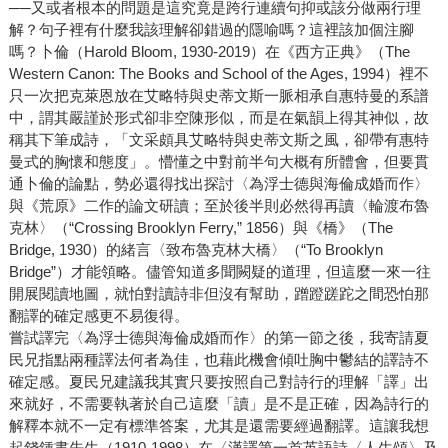
──又或者根本的問題是這究竟是跨行連續句抑或該分做兩行理
解？句子裡有什麼我該理解卻錯過的隱喻嗎？這裡該加個注腳
嗎？卜倫（Harold Bloom, 1930-2019）在《西方正典》（The
Western Canon: The Books and School of the Ages, 1994）裡不
只一次把克萊恩放在艾略特與史蒂文斯一脈相承自惠特曼的系譜
中，謂其嚴謹於形式卻非空陳形似，而是在氣韻上得其神似，故
稱其下筆成詩，「文采頗具艾略特與史蒂文斯之風，卻帶有惠特
曼式的胸懷和態度」。懵懂之中對前半句大概有所體會，但要貫
通卜倫的論點，勢必還得找出探討〈為浮士德與海倫成婚而作〉
與《荒原》二作的論文研讀；至於後半則必然得再讀〈輪渡布魯
克林〉（“Crossing Brooklyn Ferry,” 1856）與《橋》（The
Bridge, 1930）的緒言〈致布魯克林大橋〉（“To Brooklyn
Bridge”）才能領略。儘管知道多聞闕疑的道理，但這麼一來一往
開展閱讀地圖，就怕對讀詩非但沒有幫助，蹭蹬蹉跎之間恐怕那
翻譯的確定感更不易復得。
嘗試譯完〈為浮士德與海倫成婚而作〉的第一節之後，我寄請夏
民兄指點兩種譯法何者為佳，也藉此機會傾吐胸中鬱結的譯詩不
確定感。夏民兄建議我其實只要按照自己對詩行的理解「譯」出
來就好，不需要執著於自己這麼「讀」是不是正確，因為詩行的
解釋本就不一定有標準答案，尤其是還需要經過翻譯。這讓我想
起錢鍾書先生（1910-1998）在〈漢譯第一首英語詩〈人生頌〉及