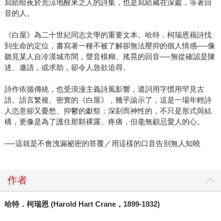
寫給暗夜於荒涼地醒來之人的詩集，也是寫給藏在深處，等著回
音的人。
《白屋》為二十世紀同志文學的重要文本。哈特．柯瑞恩藉詩找
到生命的定位，書寫著一種不被了解卻無法壓抑的個人情感──像
聽見某人自冷漠城市間，聲音模糊、搖晃的回音──無從確認是陳
述、邀請，或求助，卻令人急欲追尋。
詩作依循傳統，也受浪漫主義詩風影響，遣詞用字慣用罕見古
語。語言繁複、密實的《白屋》，幾乎諭示了，這是一場年輕詩
人恣意卻又憂愁、抑鬱的獻祭：深刻而神性的，不只是形式與結
構，更像是為了護住那顆裸露、疼痛，但毫無顧忌愛人的心。
──這就是不會洩漏祕密的答覆／用這樣的口音告別無人知曉
作者
哈特．柯瑞恩 (Harold Hart Crane，1899-1932)