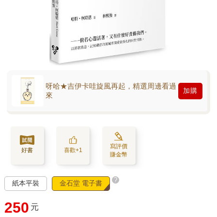
呀哈★吉伊卡哇旋風再起，精選周邊看過
加購
來
寫評價
好書
喜歡+1
賺金幣
?
紙本平裝
金石堂 電子書
250
元