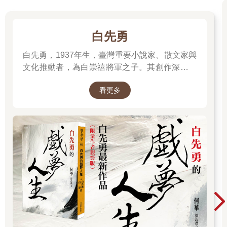
在街頭的狂亂中牠仍有棲身之處，
躲起來暖一暖磨破皮的肘。
白先勇
我們會袖手旁觀，直到最後的假笑
拖延命定的厄運，拇指免不了
白先勇，1937年生，臺灣重要小說家、散文家與
慢慢摩擦蜷向自己的食指，
文化推動者，為白崇禧將軍之子。其創作深受中
面向那雙多麼天真又多麼驚訝
西文學滋養，文字典雅細膩，關注歷史流離、家
黯淡無神的瞇瞇眼。
看更多
國記憶與人性孤獨。代表作包括小說集《臺北
人》、《寂寞的十七歲》，長篇小說《孽子》，
然而比起那搭配巧杖的趾尖旋轉
以及散文《樹猶如此》。除文學創作外，他亦長
這些難以察覺的崩解可不是虛言。
我們的弔唁，可以說，並非刻意為之。
年致力於崑曲、紅樓夢等傳統文化的保存與推
我們可以逃避你逃避一切，但逃避不了心：
廣，對華文文學與文化影響深遠。
倘若心還活著，又有什麼好責備我們。
這場遊戲強迫假笑；不過我們都看過
明月把僻巷中的空垃圾桶
變成盛滿歡笑的聖杯，
而穿過所有的歡聲雷動與探幽索隱
我們都聽過茫茫荒野中的一隻小貓。