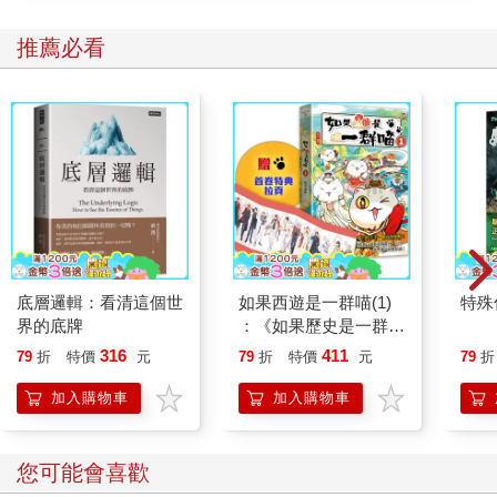
推薦必看
底層邏輯：看清這個世
如果西遊是一群喵(1)
特殊傳
界的底牌
：《如果歷史是一群
喵》作者最新力作，附
316
411
79
折
特價
元
79
折
特價
元
79
折
【首卷特典】拉頁
加入購物車
加入購物車
您可能會喜歡