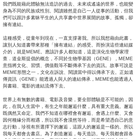
我們既能藉此體驗無法造訪的過去、未來或遙遠的世界，也能變
身為不同的民族或性別。閱讀雖然是自己一人從事的活動，但我
們可以跟許多素昧平生的人共享書中世界展開的故事。孤獨，卻
擁有連結。
這種感受，從童年到現在，一直支撐著我。所以我想藉由此書，
讓別人知道書帶來那種「擁有連結」的感受。而扮演這些連結媒
介的，就是MEME。應該許多人都知道，這是演化生物學家理
查．道金斯提倡的概念，不同於生物學基因（GENE），MEME
意指將文化、習慣、價值觀等不斷傳承下去的資訊。故事可說是
MEME形態之一，文化在訴說、閱讀當中得以傳承下去。正如遺
傳資訊（GENE）能透過人與人的連結傳承，MEME也能透過人
與書籍、電影的連結流傳下去。
世界上有無數的書籍、電影及音樂，要全部體驗是不可能的，因
此，在我人生當中，有生之年能邂逅什麼，具有重大意義。邂逅
既偶然又命定。我們不知道在哪裡會有邂逅、會遇上什麼、又會
因何種緣分而相遇，所以我不會漠然等待，而是希望憑自己的意
志行動，珍視有所選擇下的邂逅，這跟人的邂逅是一樣的。所以
我每天都會去書店。為了創造邂逅，每天造訪。每天我都會跟各