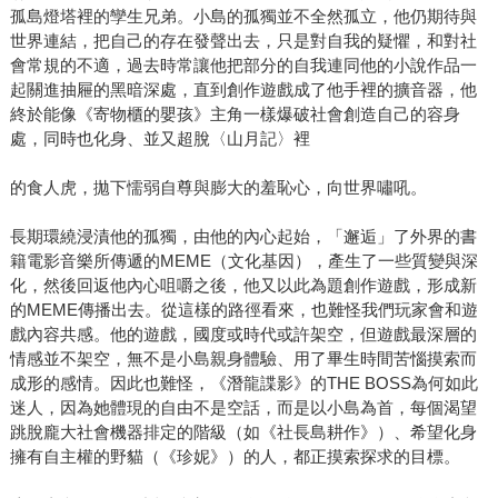
孤島燈塔裡的孿生兄弟。小島的孤獨並不全然孤立，他仍期待與
世界連結，把自己的存在發聲出去，只是對自我的疑懼，和對社
會常規的不適，過去時常讓他把部分的自我連同他的小說作品一
起關進抽屜的黑暗深處，直到創作遊戲成了他手裡的擴音器，他
終於能像《寄物櫃的嬰孩》主角一樣爆破社會創造自己的容身
處，同時也化身、並又超脫〈山月記〉裡
的食人虎，拋下懦弱自尊與膨大的羞恥心，向世界嘯吼。
長期環繞浸漬他的孤獨，由他的內心起始，「邂逅」了外界的書
籍電影音樂所傳遞的MEME（文化基因），產生了一些質變與深
化，然後回返他內心咀嚼之後，他又以此為題創作遊戲，形成新
的MEME傳播出去。從這樣的路徑看來，也難怪我們玩家會和遊
戲內容共感。他的遊戲，國度或時代或許架空，但遊戲最深層的
情感並不架空，無不是小島親身體驗、用了畢生時間苦惱摸索而
成形的感情。因此也難怪，《潛龍諜影》的THE BOSS為何如此
迷人，因為她體現的自由不是空話，而是以小島為首，每個渴望
跳脫龐大社會機器排定的階級（如《社長島耕作》）、希望化身
擁有自主權的野貓（《珍妮》）的人，都正摸索探求的目標。