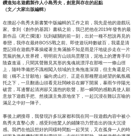
鑽進知名遊戲製作人小島秀夫，創意與存在的起點
（文／大家出版編輯）
在擔起小島秀夫新書繁中版編輯的工作之前，我先是他的遊戲玩
家。拿到《創作的基因》書稿之前，我已把他在2019年發售的最
新作品《死亡擱淺》玩到破關的前一刻，出於一種不想說再見的
眷戀，我停在最終BOSS戰之前。即使遊玩時數破百，我還是清
楚記得在遊戲序幕操縱著主角滿臉不知是雨是汗地徒步走在一片
荒蕪的無人世界裡，明明前方山頭烏雲壓頂，泥地上的瀝青手印
陰森進逼，只聞其聲難見其形的鬼魂就漂浮在那唯一一條山徑
上，隨時準備把不識相闖入領域的主角拖進深淵，但主角還是只
能（稱不上甘願地）偏向虎山行。正是在那種壓迫絕望的氣氛襯
托之下，一旦翻過山頭看見壯闊峽谷在腳下開展，暴雨乍停陽光
破雲，耳邊響起清冽卻又溫煦的歌聲，那一瞬間的感動真使人願
意放下遊戲手把、然後讓主角原地坐下，一起沉浸在難以言喻的
滿足之中好一陣子。
事後上網搜尋，我發現許多玩家都和我在同一段遊戲內容中被小
島秀夫直擊心房，感受到他驚人的鋪陳功力營造出的強大沉浸
感。我們在他設想好的同樣時間點一起哭笑，又在孤身一人的時