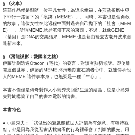
§
《火車》
這部作品就是跟隨一位平凡女性，為追求幸福，在煎熬折磨中犯
下罪行一路留下的「痕跡（MEME）」。同時，本書也是個勇敢
的故事，這位女性在此過程中面對過去自己拋下的「社會（MEM
E）」。所謂MEME 就是流傳下來的東西，不過，就像GENE
（基因）是DNA的交集結果，MEME 也是藉由褪去古老外皮來創
造新未來。
§
《潛龍諜影：愛國者之槍》
伊藤計劃透過Otacon（宅代）的發言，對讀者熱切傾訴。即使離
開這個世界，伊藤的MEME 將清晰刻畫在讀者心中。就連傳承他
人的MEME 這件事本身，也無疑是一種「生存」。
本書不僅僅是傳奇製作人小島秀夫回顧生涯的結晶，也是小島秀
夫對於構築了自己的書本電影的情書。
本書特色
● 小島秀夫：「我做出的遊戲能被世人評價為有創意、有獨特觀
點，都是因為我從逛書店挑書看的行為裡學會了判斷的眼光。用