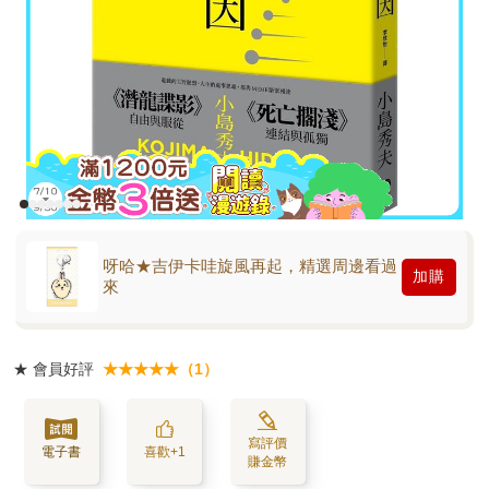
呀哈★吉伊卡哇旋風再起，精選周邊看過
加購
來
★
會員好評
★★★★★（1）
寫評價
電子書
喜歡+1
賺金幣