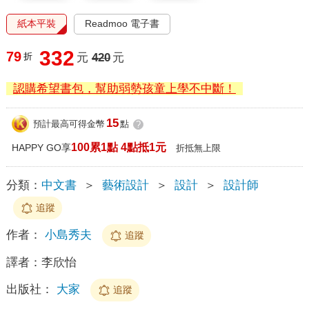
紙本平裝
Readmoo 電子書
332
79
折
元
420
元
認購希望書包，幫助弱勢孩童上學不中斷！
15
預計最高可得金幣
點
?
100累1點 4點抵1元
HAPPY GO享
折抵無上限
分類：
中文書
＞
藝術設計
＞
設計
＞
設計師
追蹤
作者：
小島秀夫
追蹤
譯者：
李欣怡
出版社：
大家
追蹤