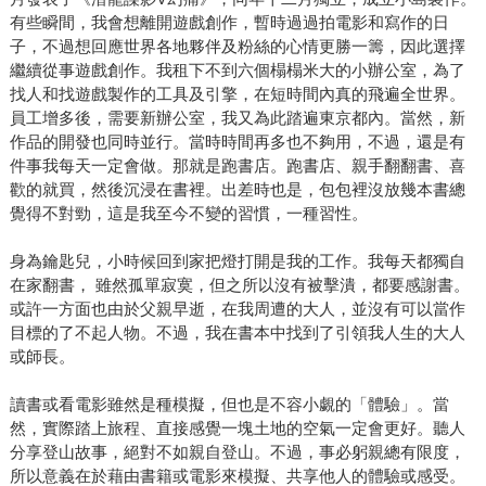
有些瞬間，我會想離開遊戲創作，暫時過過拍電影和寫作的日
子，不過想回應世界各地夥伴及粉絲的心情更勝一籌，因此選擇
繼續從事遊戲創作。我租下不到六個榻榻米大的小辦公室，為了
找人和找遊戲製作的工具及引擎，在短時間內真的飛遍全世界。
員工增多後，需要新辦公室，我又為此踏遍東京都內。當然，新
作品的開發也同時並行。當時時間再多也不夠用，不過，還是有
件事我每天一定會做。那就是跑書店。跑書店、親手翻翻書、喜
歡的就買，然後沉浸在書裡。出差時也是，包包裡沒放幾本書總
覺得不對勁，這是我至今不變的習慣，一種習性。
身為鑰匙兒，小時候回到家把燈打開是我的工作。我每天都獨自
在家翻書， 雖然孤單寂寞，但之所以沒有被擊潰，都要感謝書。
或許一方面也由於父親早逝，在我周遭的大人，並沒有可以當作
目標的了不起人物。不過，我在書本中找到了引領我人生的大人
或師長。
讀書或看電影雖然是種模擬，但也是不容小覷的「體驗」。當
然，實際踏上旅程、直接感覺一塊土地的空氣一定會更好。聽人
分享登山故事，絕對不如親自登山。不過，事必躬親總有限度，
所以意義在於藉由書籍或電影來模擬、共享他人的體驗或感受。