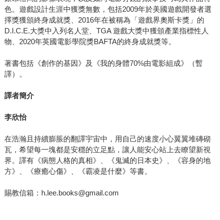
色。遊戲設計生涯中獲獎無數，包括2009年於美國遊戲開發者選
擇獎獲頒終身成就獎、2016年在被稱為「遊戲界奧斯卡獎」的
D.I.C.E.大獎中入列名人堂、TGA 遊戲大獎中獲頒產業指標性人
物、2020年英國電影學院獎BAFTA的終身成就獎等。
著書包括《創作的基因》及《我的身體70%由電影組成》（暫
譯）。
譯者簡介
李欣怡
在浩瀚且持續膨脹的翻譯宇宙中，用自己的速度小心翼翼堆磚砌
瓦，希望每一塊都是安穩的立足點，讓人能安心站上去瞭望新視
界。譯有《病態人格的真相》、《鬼滅的日本史》、《容身的地
方》、《療癒心傷》、《霸凌是什麼》等書。
賜教信箱：h.lee.books@gmail.com