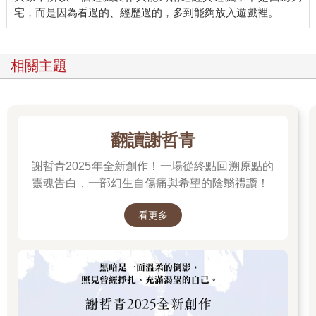
相關主題
翻讀謝哲青
謝哲青2025年全新創作！一場從終點回溯原點的
靈魂告白，一部幻生自傷痛與希望的陰翳禮讚！
看更多