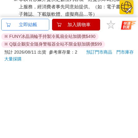
上服務，經消費者事先同意始提供。（如：電子書、電
子雜誌、下載版軟體、虛擬商品…等）
已拆封之個人衛生用品。（如：內衣褲、刮鬍刀、除毛
立即結帳
加入購物車
刀…等）
若非上列種類商品，均享有到貨7天的猶豫期（含例假
※ FUNY冰晶渦輪手持製冷風扇全站加購價$490
日）。
※ Q版企鵝安全隨身警報器全站不限金額加購價$99
辦理退換貨時，商品（組合商品恕無法接受單獨退貨）必須
預計 2026/08/11 出貨
參考庫存量：2
預訂門市商品
門市庫存
是您收到商品時的原始狀態（包含商品本體、配件、贈品、
大量採購
保證書、所有附隨資料文件及原廠內外包裝…等），請勿直
接使用原廠包裝寄送，或於原廠包裝上黏貼紙張或書寫文
字。
退回商品若無法回復原狀，將請您負擔回復原狀所需費用，
嚴重時將影響您的退貨權益。