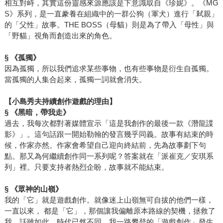
相互對峙，其實這份靈感來源應該是下意識取自《珍妮》。《MG
S》系列，是一直豢養在組織中的一群公狗（軍犬）進行「弒親」
的「父性」故事。THE BOSS（母貓）則是為了帶入「母性」與
「野貓」視角而創造出來的角色。
§
《孤獨》
因為孤獨，所以我們追求某些事物，也有些事物是衍生自孤獨。
當孤獨的人集合起來，孤獨一詞就會消失。
【小島秀夫持續創作遊戲的理由】
§
《黑暗，帶我走》
過去，我每次都對著媒體宣示「這是我創作的最後一款《潛龍諜
影》」。這句話跟一開始勒翰的發言幾乎同義。故事有結束的時
候，作家亦然。作家會希望自己迎向終結前，先為故事劃下句
點。那又為何繼續創作同一系列呢？答案就在「派崔克／安琪系
列」裡。只要支持者熱烈企盼，故事就不能結束。
§
《眾神的山嶺》
我的「它」就是遊戲創作。就像迷上山嶺無可自拔的他們一樣，
一直以來， 都是「它」，那個讓我偏離原本路線的契機，拯救了
我。話雖如此，時代已然不同，我一路攀登的「遊戲創作」發生