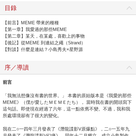
目錄
【前言】MEME 帶來的種種
【第一章】我愛過的那些MEME
【第二章】某天，在某處，喜歡上的事物
【後記】從MEME 到連結之繩（Strand）
【對談】什麼是連結？小島秀夫×星野源
序／導讀
前言
「我無法想像沒有書的世界。」 本書的原始版本是《我愛的那些
MEME》（僕が愛したＭＥＭＥたち）， 當時我在書的開頭寫下
這句話。即使現在經過了六年，這一點依舊不變。不過，我和我
所處環境卻有了很大的變化。
我在二○一四年三月發表了《潛龍諜影V原爆點》，二○一五年九
月發表了《潛龍諜影V幻痛》，同年十二月獨立，成立小島製作。