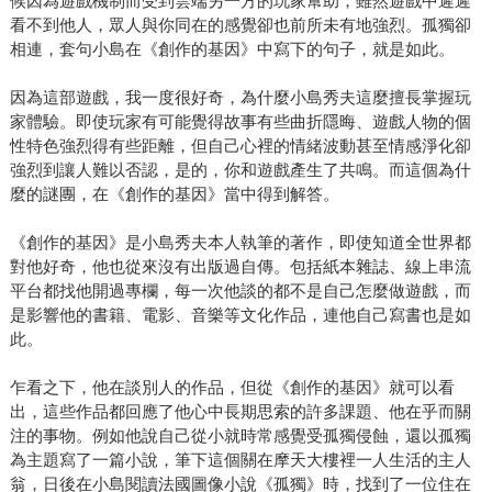
候因為遊戲機制而受到雲端另一方的玩家幫助，雖然遊戲中遲遲
看不到他人，眾人與你同在的感覺卻也前所未有地強烈。孤獨卻
相連，套句小島在《創作的基因》中寫下的句子，就是如此。
因為這部遊戲，我一度很好奇，為什麼小島秀夫這麼擅長掌握玩
家體驗。即使玩家有可能覺得故事有些曲折隱晦、遊戲人物的個
性特色強烈得有些距離，但自己心裡的情緒波動甚至情感淨化卻
強烈到讓人難以否認，是的，你和遊戲產生了共鳴。而這個為什
麼的謎團，在《創作的基因》當中得到解答。
《創作的基因》是小島秀夫本人執筆的著作，即使知道全世界都
對他好奇，他也從來沒有出版過自傳。包括紙本雜誌、線上串流
平台都找他開過專欄，每一次他談的都不是自己怎麼做遊戲，而
是影響他的書籍、電影、音樂等文化作品，連他自己寫書也是如
此。
乍看之下，他在談別人的作品，但從《創作的基因》就可以看
出，這些作品都回應了他心中長期思索的許多課題、他在乎而關
注的事物。例如他說自己從小就時常感覺受孤獨侵蝕，還以孤獨
為主題寫了一篇小說，筆下這個關在摩天大樓裡一人生活的主人
翁，日後在小島閱讀法國圖像小說《孤獨》時，找到了一位住在