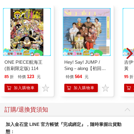
ONE PIECE航海王
Hey! Say! JUMP /
吉伊
(首刷限定版) 114
Sing－along【初回版
黃
1】CD＋DVD
123
564
85
折
特價
元
特價
元
95
折
加入購物車
加入購物車
訂購/退換貨須知
加入金石堂 LINE 官方帳號『完成綁定』，隨時掌握出貨動
態：