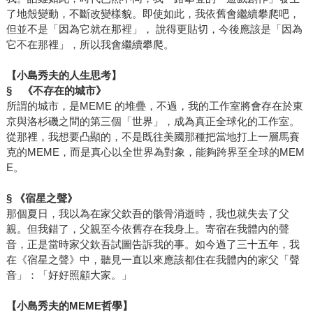
了地殼變動，不斷改變樣貌。即使如此，我依舊會繼續攀爬吧，
但並不是「因為它就在那裡」， 說得更貼切，今後應該是「因為
它不在那裡」，所以我會繼續攀爬。
【小島秀夫的人生思考】
§
《不存在的城市》
所謂的城市，是MEME 的堆疊，不過，我的工作室將會存在於東
京與洛杉磯之間的第三個「世界」，成為真正全球化的工作室。
從那裡，我想要凸顯的，不是既往美國那種把當地打上一層馬賽
克的MEME，而是真心以全世界為對象，能夠跨界至全球的MEM
E。
§
《宿星之聲》
那個夏日，我以為在家父欽吾的骸骨消逝時，我也就失去了父
親。但我錯了，父親至今依舊存在我身上。寄宿在我體內的聲
音，正是當時家父欽吾試圖告訴我的事。如今過了三十五年，我
在《宿星之聲》中，聽見一直以來應該都住在我體內的家父「聲
音」：「好好照顧大家。」
【小島秀夫的MEME哲學】