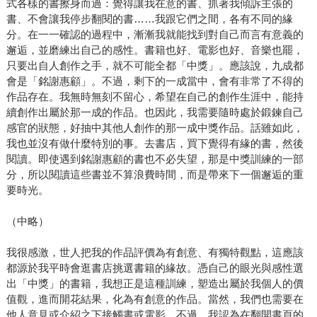
式各樣的書擦身而過：覺得讓我在意的書、抓著我傾訴主張的
書、不會讓我停步翻閱的書……我跟它們之間，各有不同的緣
分。在一一確認的過程中，漸漸我就能找到對自己而言有意義的
邂逅，並磨練出自己的感性。書籍也好、電影也好、音樂也罷，
只要出自人創作之手，就不可能全都「中獎」。應該說，九成都
會是「銘謝惠顧」。不過，剩下的一成當中，會有非常了不得的
作品存在。我無時無刻不留心，希望在自己的創作生涯中，能持
續創作出屬於那一成的作品。也因此，我需要隨時處於鍛鍊自己
感官的狀態，好抽中其他人創作的那一成中獎作品。話雖如此，
我也並沒有做什麼特別的事。去書店，買下覺得有緣的書，然後
閱讀。即使遇到銘謝惠顧的書也不必失望，那是中獎訓練的一部
分，所以閱讀這些書並不算浪費時間，而是帶來下一個邂逅的重
要時光。
（中略）
我很感激，世人把我的作品評價為有創意、有獨特觀點，這應該
都源於我平時會逛書店挑選書籍的緣故。憑自己的眼光與感性選
出「中獎」的書籍，我想正是這種訓練，塑造出屬於我個人的價
值觀，進而開花結果，化為有創意的作品。當然，我們也需要在
他人意見或介紹之下接觸書或電影，不過，我認為在翻開書頁的