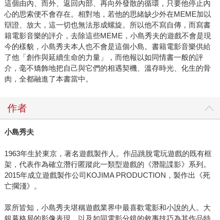
這個由內、而外、返回內部、再向外發散的循環，只要他停止內
心的思索便不會存在。相對地，若他的思緒缺少外在MEME加以
辯證、放大，這一切也無法形成螺旋。所以他不寫自傳，而寫書
籍電影音樂的評介，去除這些MEME，小島秀夫的遊戲不會是現
今的樣貌，小島秀夫本人也不會是這個小島。書籍電影音樂供給
了他「創作與延續生命的力量」，而他報以如同情書一般的評
介，毫不矯飾地把自己與它們的相遇契機、溫存時光、化生的骨
肉，全都融進了本書當中。
作者
小島秀夫
1963年生於東京，著名遊戲製作人。作品跳脫電玩遊戲的既有框
架，代表作為確立潛行匿蹤此一類型遊戲的《潛龍諜影》系列。
2015年成立遊戲製作公司KOJIMA PRODUCTION，製作出《死
亡擱淺》。
眾所皆知，小島秀夫堪稱遊戲業界中最喜歡電影和小說的人。大
銀幕格局的影像表現，以及如同電影分鏡的敘事技巧為其作品特