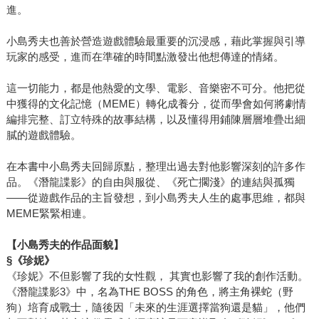
進。
小島秀夫也善於營造遊戲體驗最重要的沉浸感，藉此掌握與引導
玩家的感受，進而在準確的時間點激發出他想傳達的情緒。
這一切能力，都是他熱愛的文學、電影、音樂密不可分。他把從
中獲得的文化記憶（MEME）轉化成養分，從而學會如何將劇情
編排完整、訂立特殊的故事結構，以及懂得用鋪陳層層堆疊出細
膩的遊戲體驗。
在本書中小島秀夫回歸原點，整理出過去對他影響深刻的許多作
品。《潛龍諜影》的自由與服從、《死亡擱淺》的連結與孤獨
——從遊戲作品的主旨發想，到小島秀夫人生的處事思維，都與
MEME緊緊相連。
【小島秀夫的作品面貌】
§
《珍妮》
《珍妮》不但影響了我的女性觀， 其實也影響了我的創作活動。
《潛龍諜影3》中，名為THE BOSS 的角色，將主角裸蛇（野
狗）培育成戰士，隨後因「未來的生涯選擇當狗還是貓」，他們