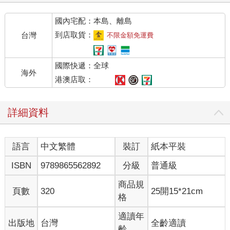
國內宅配：本島、離島
到店取貨：
台灣
不限金額免運費
國際快遞：全球
海外
港澳店取：
詳細資料
語言
中文繁體
裝訂
紙本平裝
ISBN
9789865562892
分級
普通級
商品規
頁數
320
25開15*21cm
格
適讀年
出版地
台灣
全齡適讀
齡