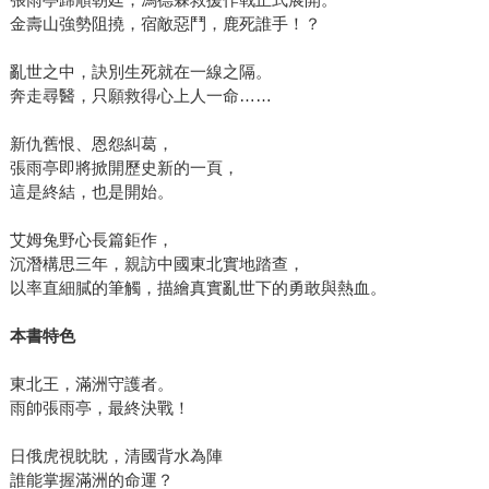
金壽山強勢阻撓，宿敵惡鬥，鹿死誰手！？
亂世之中，訣別生死就在一線之隔。
奔走尋醫，只願救得心上人一命……
新仇舊恨、恩怨糾葛，
張雨亭即將掀開歷史新的一頁，
這是終結，也是開始。
艾姆兔野心長篇鉅作，
沉潛構思三年，親訪中國東北實地踏查，
以率直細膩的筆觸，描繪真實亂世下的勇敢與熱血。
本書特色
東北王，滿洲守護者。
雨帥張雨亭，最終決戰！
日俄虎視眈眈，清國背水為陣
誰能掌握滿洲的命運？