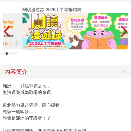
閱讀漫遊錄-2026上半年暢銷榜
2
內容簡介
滿洲——群雄爭霸之地，
無法避免成為戰場的命運。
東北勢力風起雲湧，民心擾動，
戰爭一觸即發……
誰會是滿洲的守護者！？
張雨亭歸順朝廷，馮德霖救援作戰正式展開。