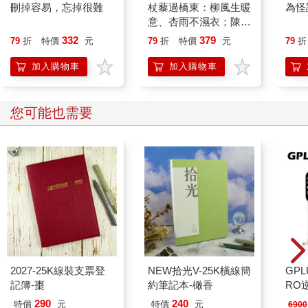
刪掉容易，忘掉很難
杖藜過橋東：柳風生暖
為怪
意、杏雨不濕衣；陳亮
恭談以心轉境的適齡漫
332
379
79
折
特價
元
79
折
特價
元
79
折
想
加入購物車
加入購物車
您可能也需要
2027-25K線裝支票登
NEW拾光V-25K橫線簡
GPL
記簿-棗
約筆記本-橄香
RO
290
240
特價
元
特價
元
6900