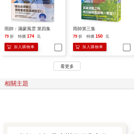
雨帥：滿蒙風雲 第四集
雨帥第三集
174
150
79
折
特價
元
79
折
特價
元
加入購物車
加入購物車
看更多
相關主題