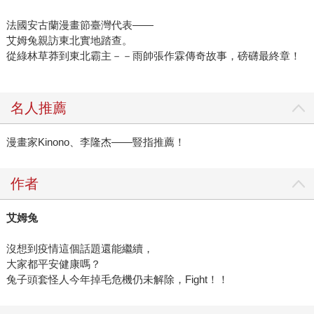
法國安古蘭漫畫節臺灣代表——
艾姆兔親訪東北實地踏查。
從綠林草莽到東北霸主－－雨帥張作霖傳奇故事，磅礴最終章！
名人推薦
漫畫家Kinono、李隆杰——豎指推薦！
作者
艾姆兔
沒想到疫情這個話題還能繼續，
大家都平安健康嗎？
兔子頭套怪人今年掉毛危機仍未解除，Fight！！