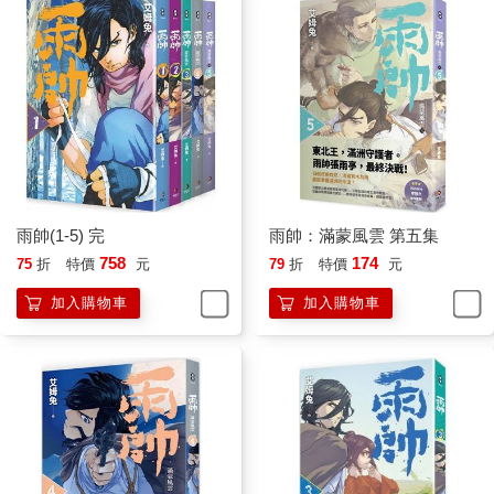
雨帥(1-5) 完
雨帥：滿蒙風雲 第五集
758
174
75
折
特價
元
79
折
特價
元
加入購物車
加入購物車