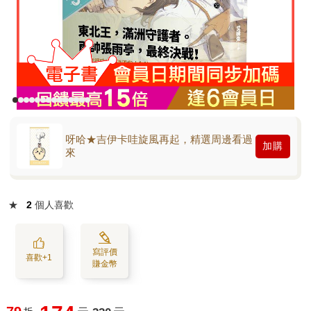
呀哈★吉伊卡哇旋風再起，精選周邊看過
加購
來
★
2
個人喜歡
寫評價
喜歡+1
賺金幣