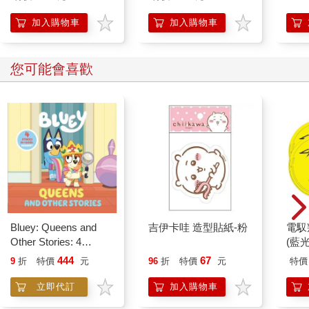
加入購物車
加入購物車
您可能會喜歡
Bluey: Queens and
吉伊卡哇 造型貼紙-粉
電馭
Other Stories: 4
(藍
Stories in 1 Book.
444
67
9
折
特價
元
96
折
特價
元
特價
Hooray!
立即代訂
加入購物車