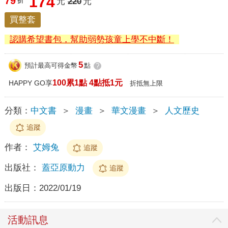
174
79
折
元
220
元
買整套
認購希望書包，幫助弱勢孩童上學不中斷！
5
預計最高可得金幣
點
?
100累1點 4點抵1元
HAPPY GO享
折抵無上限
分類：
中文書
＞
漫畫
＞
華文漫畫
＞
人文歷史
追蹤
作者：
艾姆兔
追蹤
出版社：
蓋亞原動力
追蹤
出版日：
2022/01/19
活動訊息