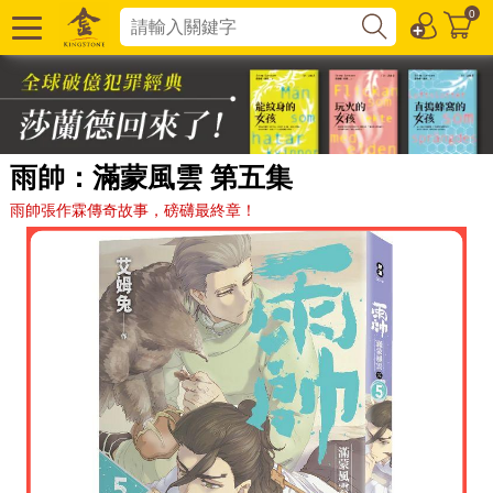
0
雨帥：滿蒙風雲 第五集
雨帥張作霖傳奇故事，磅礴最終章！