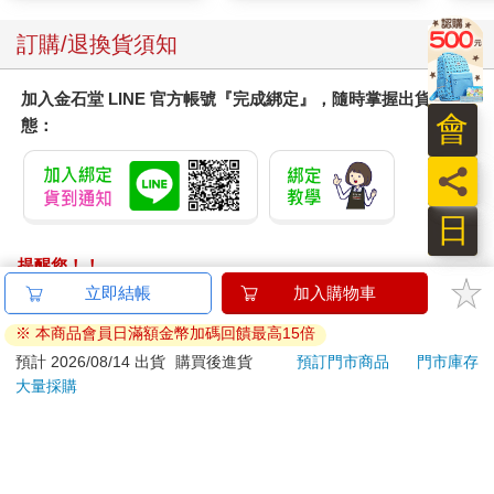
訂購/退換貨須知
加入金石堂 LINE 官方帳號『完成綁定』，隨時掌握出貨動
會
態：
員
日
提醒您！！
金石堂及銀行均不會請您操作ATM! 如接獲電話要求您前往
立即結帳
加入購物車
ATM提款機，請不要聽從指示，以免受騙上當！
※ 本商品會員日滿額金幣加碼回饋最高15倍
退換貨須知：
預計 2026/08/14 出貨
購買後進貨
預訂門市商品
門市庫存
大量採購
**提醒您，鑑賞期不等於試用期，退回商品須為全新狀態**
依據「消費者保護法」第19條及行政院消費者保護處公告之
「通訊交易解除權合理例外情事適用準則」，以下商品購買
後，除商品本身有瑕疵外，將不提供7天的猶豫期：
易於腐敗、保存期限較短或解約時即將逾期。（如：生