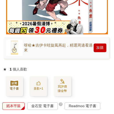
呀哈★吉伊卡哇旋風再起，精選周邊看過
加購
來
★
1
個人喜歡
寫評價
電子書
喜歡+1
賺金幣
?
紙本平裝
金石堂 電子書
Readmoo 電子書