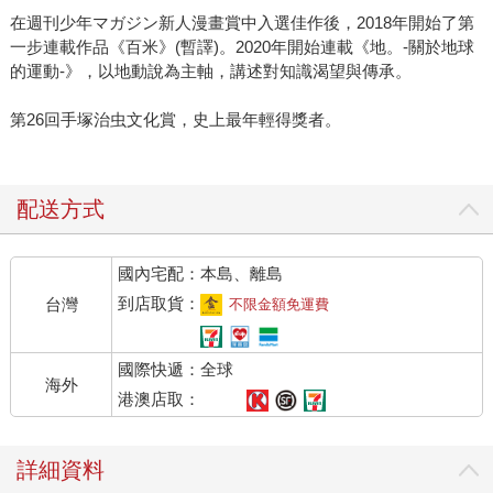
在週刊少年マガジン新人漫畫賞中入選佳作後，2018年開始了第
一步連載作品《百米》(暫譯)。2020年開始連載《地。-關於地球
的運動-》，以地動說為主軸，講述對知識渴望與傳承。
第26回手塚治虫文化賞，史上最年輕得獎者。
配送方式
國內宅配：本島、離島
到店取貨：
台灣
不限金額免運費
國際快遞：全球
海外
港澳店取：
詳細資料