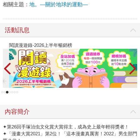
相關主題：
地。—關於地球的運動—
活動訊息
閱讀漫遊錄-2026上半年暢銷榜
2
內容簡介
✦第26回手塚治虫文化賞大賞得主，成為史上最年輕得獎者！
✦「漫畫大賞2021」第2位！「這本漫畫真厲害！2022」男生部門