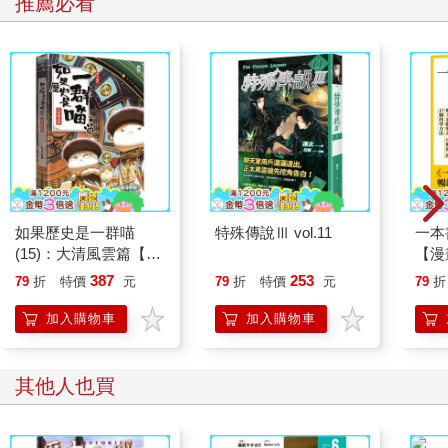
推薦必看
如果歷史是一群喵
特殊傳說Ⅲ vol.11
一本
(15)：大清風雲篇【萌
【漫
貓漫畫學歷史】
行動
387
253
79
折
特價
元
79
折
特價
元
79
折
開關
「行
加入購物車
加入購物車
學方
其他人也買