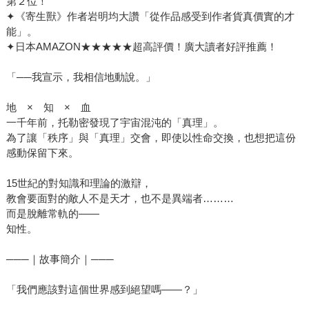
第２位！
✦《寄生獸》作者岩明均大讚「從作品感受到作者貨真價實的才
能」。
✦日本AMAZON★★★★★超高評價！廣大讀者好評推薦！
「──我宣示，我相信地動說。」
地 × 知 × 血
一千年前，托勒密發現了宇宙混沌的「真理」。
為了讓「秩序」與「真理」交會，即使以性命交換，也想把這份
感動保留下來。
15世紀的對知識和理論的激辯，
教會要面對的敵人不是天才，也不是異端者………
而是脫離常軌的——
知性。
───｜故事簡介｜───
「我們應該對這個世界感到絕望嗎――？」