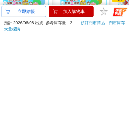
BANGGRI Supercard
WASABI BEAR 一起
WAS
立即結帳
加入購物車
悠遊卡-BANGGRI【受
野餐Supercard悠遊卡-
野餐S
預計 2026/08/08 出貨
參考庫存量：2
預訂門市商品
門市庫存
託代銷】
黃芥末熊【受託代銷】
辣椒
150
150
特價
元
特價
元
特價
大量採購
加入購物車
加入購物車
您可能會喜歡
希臘羅馬神話漫畫
【電子書】蔬菜的理髮
【太
36：高盧入侵
店
吋壁