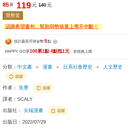
119
85
折
元
140
元
買整套
認購希望書包，幫助弱勢孩童上學不中斷！
5
預計最高可得金幣
點
?
100累1點 4點抵1元
HAPPY GO享
折抵無上限
分類：
中文書
＞
漫畫
＞
日系社會歷史
＞
人文歷史
追蹤
作者：
魚豊
追蹤
譯者：
SCALY
出版社：
尖端漫畫
追蹤
出版日：
2022/07/29