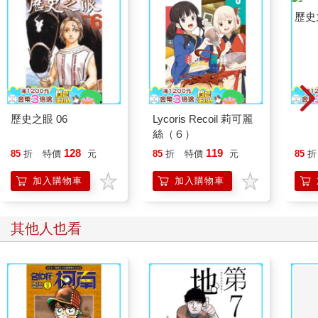
歷史之眼 06
Lycoris Recoil 莉可麗
歷史
絲（６）
128
119
85
折
特價
元
85
折
特價
元
85
折
加入購物車
加入購物車
其他人也看