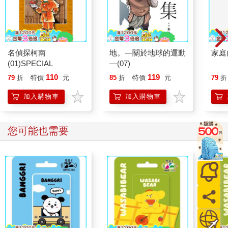
名偵探柯南
地。—關於地球的運動
家庭
(01)SPECIAL
—(07)
110
119
79
折
特價
元
85
折
特價
元
79
折
加入購物車
加入購物車
您可能也需要