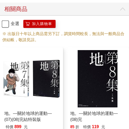
相關商品
全選
加入購物車
※ 出版日十年以上商品需另下訂，調貨時間較長，無法與一般商品合
併結帳，敬請見諒。
地。—關於地球的運動—
地。—關於地球的運動—
(07)(08)完結特裝版
(08)完
899
119
特價
元
85
折
特價
元