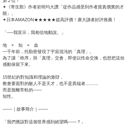
第２位！
✦《寄生獸》作者岩明均大讚「從作品感受到作者貨真價實的才
能」。
✦日本AMAZON★★★★★超高評價！廣大讀者好評推薦！
「──我宣示，我相信地動說。」
地 × 知 × 血
一千年前，托勒密發現了宇宙混沌的「真理」。
為了讓「秩序」與「真理」交會，即使以性命交換，也想把這份
感動保留下來。
15世紀的對知識和理論的激辯，
教會要面對的敵人不是天才，也不是異端者………
而是脫離常軌的——
知性。
───｜故事簡介｜───
「我們應該對這個世界感到絕望嗎――？」