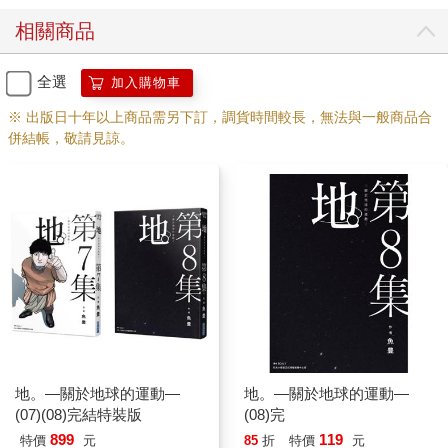
相關商品
全選
加入購物車
※ 出版日十年以上商品需另下訂，調貨時間較長，無法與一般商品合
併結帳，敬請見諒。
地。—關於地球的運動—
地。—關於地球的運動—
(07)(08)完結特裝版
(08)完
899
119
特價
元
85
折
特價
元