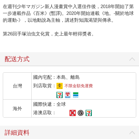
在週刊少年マガジン新人漫畫賞中入選佳作後，2018年開始了第
一步連載作品《百米》(暫譯)。2020年開始連載《地。-關於地球
的運動-》，以地動說為主軸，講述對知識渴望與傳承。
第26回手塚治虫文化賞，史上最年輕得獎者。
配送方式
國內宅配：本島、離島
到店取貨：
台灣
不限金額免運費
國際快遞：全球
海外
港澳店取：
詳細資料