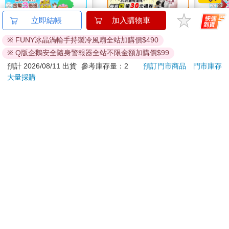
WASABI BEAR 一起
向什麼都能做的軟萌修
哆啦
立即結帳
加入購物車
野餐Supercard悠遊卡-
女魅魔懺悔榨精
Sup
※ FUNY冰晶渦輪手持製冷風扇全站加購價$490
芥末熊【受託代銷】
遊卡
150
300
特價
元
特價
元
特價
※ Q版企鵝安全隨身警報器全站不限金額加購價$99
加入購物車
預購限定
預計 2026/08/11 出貨
參考庫存量：2
預訂門市商品
門市庫存
大量採購
您可能會喜歡
Ergotech人因 SW216
吉伊卡哇 造型貼紙-粉
幸運
2.01吋衡動智慧腕錶
195