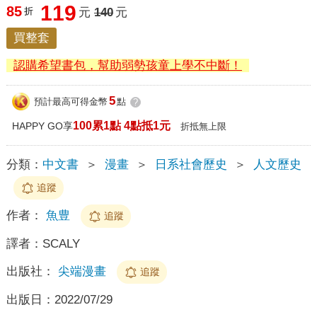
119
85
折
元
140
元
買整套
認購希望書包，幫助弱勢孩童上學不中斷！
5
預計最高可得金幣
點
?
100累1點 4點抵1元
HAPPY GO享
折抵無上限
分類：
中文書
＞
漫畫
＞
日系社會歷史
＞
人文歷史
追蹤
作者：
魚豊
追蹤
譯者：
SCALY
出版社：
尖端漫畫
追蹤
出版日：
2022/07/29