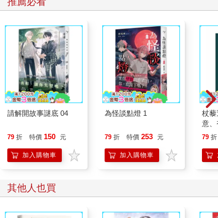
推薦必看
請解開故事謎底 04
為怪談點燈 1
杖藜
意、
恭談
150
253
79
折
特價
元
79
折
特價
元
79
折
想
加入購物車
加入購物車
其他人也買