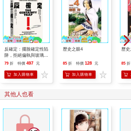
反確定：擺脫確定性陷
歷史之眼4
歷史
阱，拒絕偏執與玻璃
心，改變看待世界和彼
497
128
79
折
特價
元
85
折
特價
元
85
折
此的方式，認清思考盲
點
加入購物車
加入購物車
其他人也看