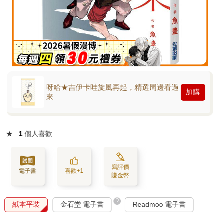
呀哈★吉伊卡哇旋風再起，精選周邊看過
加購
來
★
1
個人喜歡
寫評價
電子書
喜歡+1
賺金幣
?
紙本平裝
金石堂 電子書
Readmoo 電子書