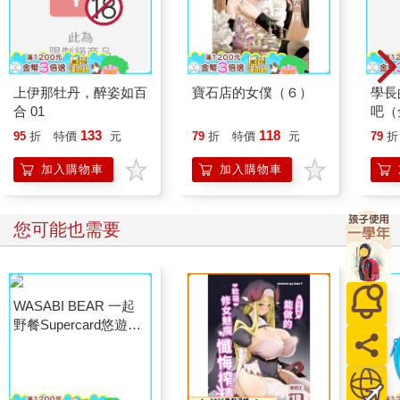
上伊那牡丹，醉姿如百
寶石店的女僕（６）
學長
合 01
吧（
133
118
95
折
特價
元
79
折
特價
元
79
折
加入購物車
加入購物車
您可能也需要