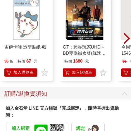
吉伊卡哇 造型貼紙-藍
GT：跨界玩家UHD＋
今周
BD雙碟鐵盒版(飆速
154
金)
67
1680
96
折
特價
元
特價
元
99
加入購物車
加入購物車
訂購/退換貨須知
加入金石堂 LINE 官方帳號『完成綁定』，隨時掌握出貨動
態：