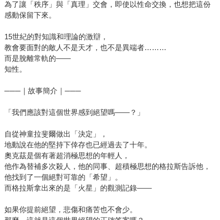
為了讓「秩序」與「真理」交會，即使以性命交換，也想把這份
感動保留下來。
15世紀的對知識和理論的激辯，
教會要面對的敵人不是天才，也不是異端者………
而是脫離常軌的——
知性。
───｜故事簡介｜───
「我們應該對這個世界感到絕望嗎――？」
自從神童拉斐爾做出「決定」，
地動說在他的堅持下倖存也已經過去了十年。
奧克茲是個有著超消極思想的年輕人，
他作為替補多次殺人，他的同事、超積極思想的格拉斯告訴他，
他找到了一個絕對可靠的「希望」。
而格拉斯拿出來的是「火星」的觀測記錄——
如果你提前絕望，悲傷和痛苦也不會少。