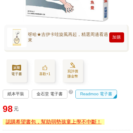
呀哈★吉伊卡哇旋風再起，精選周邊看過
加購
來
寫評價
電子書
喜歡+1
賺金幣
?
紙本平裝
金石堂 電子書
Readmoo 電子書
98
元
認購希望書包，幫助弱勢孩童上學不中斷！