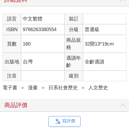
語言
中文繁體
裝訂
ISBN
9786263380554
分級
普通級
商品規
頁數
160
32開13*19cm
格
適讀年
出版地
台灣
全齡適讀
齡
注音
級別
電子書
＞
漫畫
＞
日系社會歷史
＞
人文歷史
商品評價
寫評價