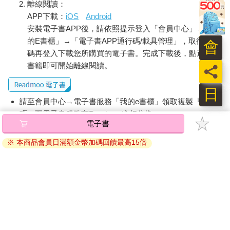
離線閱讀：
APP下載：
iOS
Android
安裝電子書APP後，請依照提示登入「會員中心」→「我
的E書櫃」→「電子書APP通行碼/載具管理」，取得通行
會
碼再登入下載您所購買的電子書。完成下載後，點選任一
書籍即可開始離線閱讀。
員
日
請至會員中心→電子書服務「我的e書櫃」領取複製『兌換
碼』至電子書服務商Readmoo進行兌換。
電子書
退換貨須知：
※ 本商品會員日滿額金幣加碼回饋最高15倍
因版權保護，您在金石堂所購買的電子書僅能以金石堂專屬
的閱讀軟體開啟閱讀，無法以其他閱讀器或直接下載檔案。
依據「消費者保護法」第19條及行政院消費者保護處公告之
「通訊交易解除權合理例外情事適用準則」，非以有形媒介
提供之數位內容或一經提供即為完成之線上服務，經消費者
事先同意始提供。（如：電子書、電子雜誌、下載版軟體、
虛擬商品…等），
不受「網購服務需提供七日鑑賞期」的限
制
。為維護您的權益，建議您先使用「試閱」功能後再付款