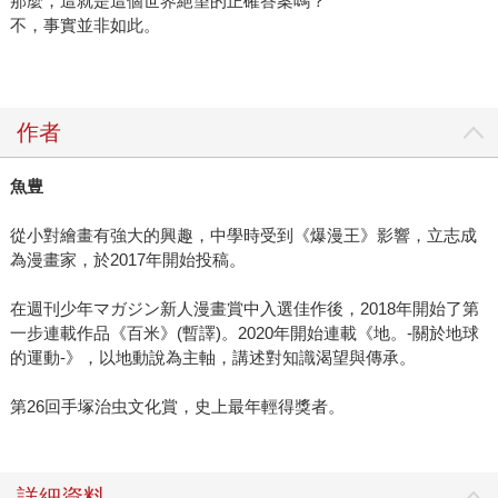
那麼，這就是這個世界絕望的正確答案嗎？
不，事實並非如此。
作者
魚豊
從小對繪畫有強大的興趣，中學時受到《爆漫王》影響，立志成
為漫畫家，於2017年開始投稿。
在週刊少年マガジン新人漫畫賞中入選佳作後，2018年開始了第
一步連載作品《百米》(暫譯)。2020年開始連載《地。-關於地球
的運動-》，以地動說為主軸，講述對知識渴望與傳承。
第26回手塚治虫文化賞，史上最年輕得獎者。
詳細資料