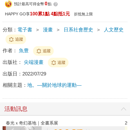
0
預計最高可得金幣
點
?
100累1點 4點抵1元
HAPPY GO享
折抵無上限
分類：
電子書
＞
漫畫
＞
日系社會歷史
＞
人文歷史
追蹤
作者：
魚豊
追蹤
出版社：
尖端漫畫
追蹤
出版日：
2022/07/29
相關主題：
地。—關於地球的運動—
活動訊息
春光ｘ奇幻基地｜全書系展
2