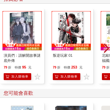
演員們：請解開故事謎
叛逆玩家 01
北歐
底外傳
福國
95
253
79
折
特價
元
79
折
特價
元
79
折
加入購物車
加入購物車
您可能會喜歡