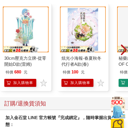
30cm壓克力立牌-從零
炫光小海報-春夏秋冬
秘藥
開始D款(雷姆)
代行者A款(春)
OF 
680
100
特價
元
特價
元
特價
加入購物車
加入購物車
訂購/退換貨須知
加入金石堂 LINE 官方帳號『完成綁定』，隨時掌握出貨動
態：