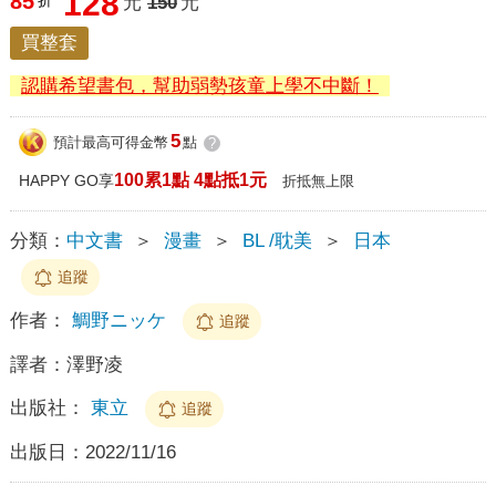
128
85
折
元
150
元
買整套
認購希望書包，幫助弱勢孩童上學不中斷！
5
預計最高可得金幣
點
?
100累1點 4點抵1元
HAPPY GO享
折抵無上限
分類：
中文書
＞
漫畫
＞
BL /耽美
＞
日本
追蹤
作者：
鯛野ニッケ
追蹤
譯者：
澤野凌
出版社：
東立
追蹤
出版日：
2022/11/16