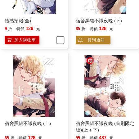
體感預報(全)
宿舍黑貓不識夜晚 (下)
126
128
9
折
特價
元
85
折
特價
元
加入購物車
貨到通知
宿舍黑貓不識夜晚 (上)
宿舍黑貓不識夜晚 (首刷限定
版)(上＋下)
128
437
85
折
特價
元
95
折
特價
元