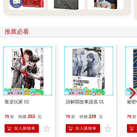
推薦必看
叛逆玩家 01
請解開故事謎底 01
祕密
253
229
79
折
特價
元
79
折
特價
元
79
折
加入購物車
加入購物車