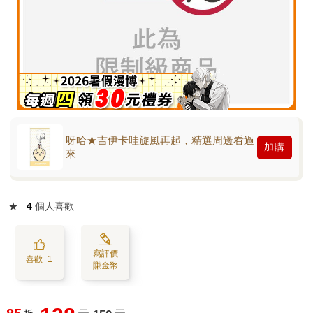
呀哈★吉伊卡哇旋風再起，精選周邊看過
加購
來
★
4
個人喜歡
寫評價
喜歡+1
賺金幣