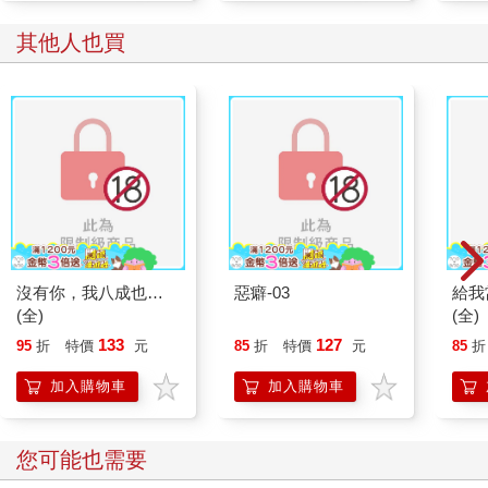
其他人也買
沒有你，我八成也…
惡癖-03
給我
(全)
(全)
133
127
95
折
特價
元
85
折
特價
元
85
折
加入購物車
加入購物車
您可能也需要