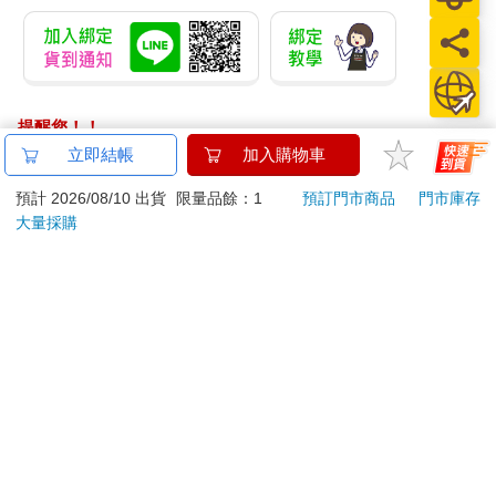
提醒您！！
金石堂及銀行均不會請您操作ATM! 如接獲電話要求您前往
立即結帳
加入購物車
ATM提款機，請不要聽從指示，以免受騙上當！
預計 2026/08/10 出貨
限量品餘：1
預訂門市商品
門市庫存
大量採購
退換貨須知：
**提醒您，鑑賞期不等於試用期，退回商品須為全新狀態**
依據「消費者保護法」第19條及行政院消費者保護處公告之
「通訊交易解除權合理例外情事適用準則」，以下商品購買
後，除商品本身有瑕疵外，將不提供7天的猶豫期：
易於腐敗、保存期限較短或解約時即將逾期。（如：生
鮮食品）
依消費者要求所為之客製化給付。（客製化商品）
報紙、期刊或雜誌。（含MOOK、外文雜誌）
經消費者拆封之影音商品或電腦軟體。
非以有形媒介提供之數位內容或一經提供即為完成之線