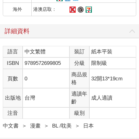
港澳店取：
海外
詳細資料
語言
中文繁體
裝訂
紙本平裝
ISBN
9789572699805
分級
限制級
商品規
頁數
0
32開13*19cm
格
適讀年
出版地
台灣
成人適讀
齡
注音
級別
中文書
＞
漫畫
＞
BL /耽美
＞
日本