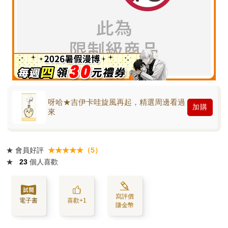
呀哈★吉伊卡哇旋風再起，精選周邊看過
加購
來
★
會員好評
★★★★★（5）
★
23
個人喜歡
寫評價
電子書
喜歡+1
賺金幣