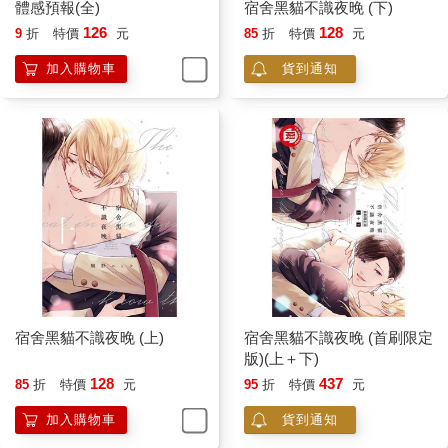
體感預報(全)
宿舍黑貓不識夜晚 (下)
126
128
9
折
特價
元
85
折
特價
元
加入購物車
貨到通知
宿舍黑貓不識夜晚 (上)
宿舍黑貓不識夜晚 (首刷限定
版)(上＋下)
128
437
85
折
特價
元
95
折
特價
元
加入購物車
貨到通知