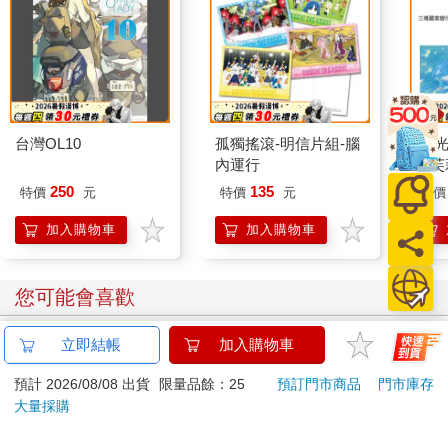
台灣OL10
孤獨搖滾-明信片組-腦
3D光
內運行
的芙
250
135
特價
元
特價
元
特價
加入購物車
加入購物車
您可能會喜歡
立即結帳
加入購物車
預計 2026/08/08 出貨
限量品餘：25
預訂門市商品
門市庫存
大量採購