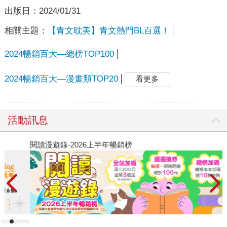
出版日：
2024/01/31
相關主題：
【青文耽美】青文熱門BL百選！
2024暢銷百大—總榜TOP100
2024暢銷百大—漫畫類TOP20
看更多
活動訊息
閱讀漫遊錄-2026上半年暢銷榜
2