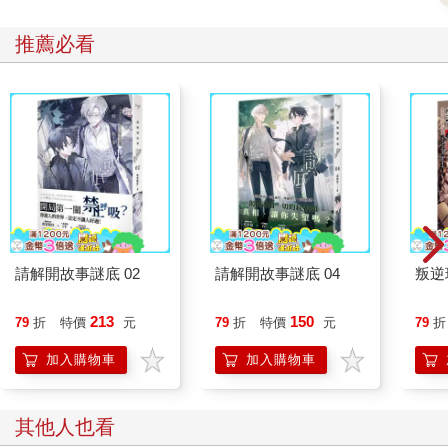
推薦必看
請解開故事謎底 02
請解開故事謎底 04
叛逆
213
150
79
折
特價
元
79
折
特價
元
79
折
加入購物車
加入購物車
其他人也看