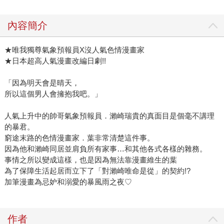
內容簡介
★唯我獨尊氣象預報員X沒人氣色情漫畫家
★日本超高人氣漫畫改編日劇!!
「因為明天會是晴天，
所以這個男人會擁抱我吧。」
人氣上升中的帥哥氣象預報員．瀨崎瑞貴的真面目是個毫不講理
的暴君。
窮途末路的色情漫畫家．葉非常清楚這件事。
因為他和瀨崎同居並肩負所有家事…和其他各式各樣的雜務。
事情之所以變成這樣，也是因為無法靠漫畫維生的葉
為了保障生活起居而立下了「對瀨崎唯命是從」的契約!?
加筆漫畫為忌妒和溺愛的暴風雨之夜♡
作者