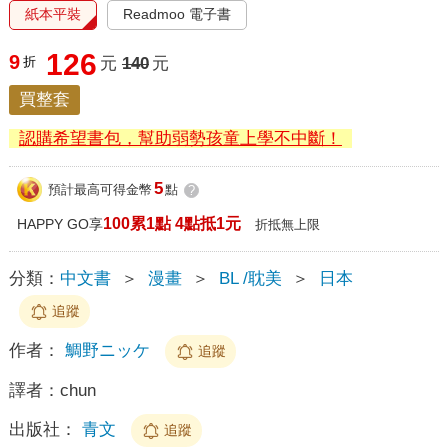
紙本平裝
Readmoo 電子書
126
9
折
元
140
元
買整套
認購希望書包，幫助弱勢孩童上學不中斷！
5
預計最高可得金幣
點
?
100累1點 4點抵1元
HAPPY GO享
折抵無上限
分類：
中文書
＞
漫畫
＞
BL /耽美
＞
日本
追蹤
作者：
鯛野ニッケ
追蹤
譯者：
chun
出版社：
青文
追蹤