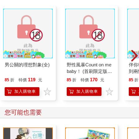
男公關的理想對象(全)
野性風暴Count on me
伴你
baby！ (首刷限定版)
到兩
(全)
定版) 
119
170
85
折
特價
元
85
折
特價
元
85
折
加入購物車
加入購物車
您可能也需要