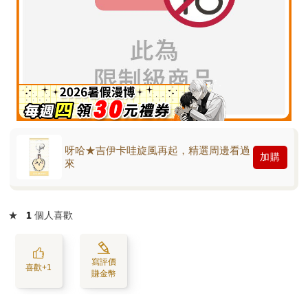
呀哈★吉伊卡哇旋風再起，精選周邊看過
加購
來
★
1
個人喜歡
寫評價
喜歡+1
賺金幣