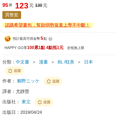
123
95
折
元
130
元
買整套
認購希望書包，幫助弱勢孩童上學不中斷！
5
預計最高可得金幣
點
?
100累1點 4點抵1元
HAPPY GO享
折抵無上限
分類：
中文書
＞
漫畫
＞
BL /耽美
＞
日本
追蹤
作者：
鯛野ニッケ
追蹤
譯者：
尤靜慧
出版社：
東立
追蹤
出版日：
2019/04/24