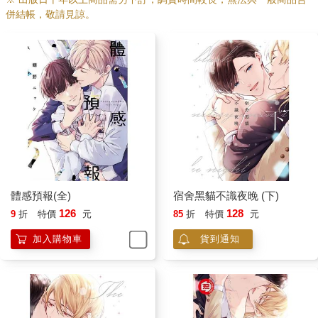
併結帳，敬請見諒。
體感預報(全)
宿舍黑貓不識夜晚 (下)
126
128
9
折
特價
元
85
折
特價
元
加入購物車
貨到通知