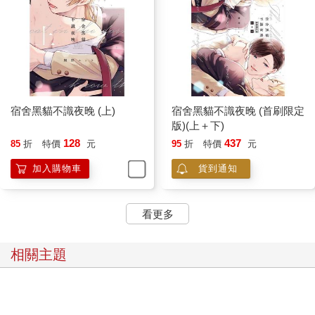
宿舍黑貓不識夜晚 (上)
宿舍黑貓不識夜晚 (首刷限定
版)(上＋下)
128
437
85
折
特價
元
95
折
特價
元
加入購物車
貨到通知
看更多
相關主題