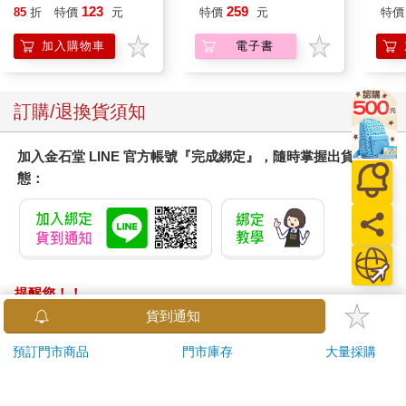
123
259
85
折
特價
元
特價
元
特價
加入購物車
電子書
訂購/退換貨須知
加入金石堂 LINE 官方帳號『完成綁定』，隨時掌握出貨動
態：
提醒您！！
金石堂及銀行均不會請您操作ATM! 如接獲電話要求您前往
貨到通知
ATM提款機，請不要聽從指示，以免受騙上當！
預訂門市商品
門市庫存
大量採購
退換貨須知：
**提醒您，鑑賞期不等於試用期，退回商品須為全新狀態**