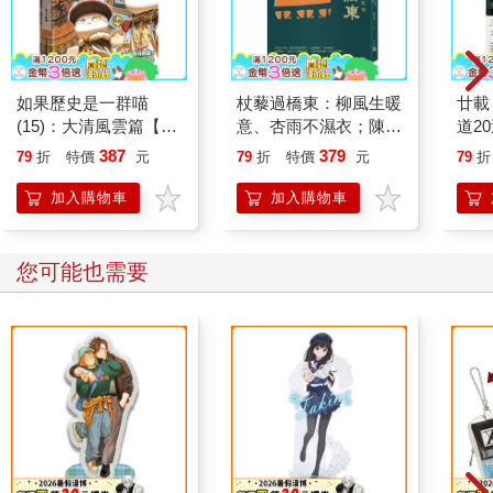
如果歷史是一群喵
杖藜過橋東：柳風生暖
廿載
(15)：大清風雲篇【萌
意、杏雨不濕衣；陳亮
道2
貓漫畫學歷史】
恭談以心轉境的適齡漫
387
379
79
折
特價
元
79
折
特價
元
79
折
想
加入購物車
加入購物車
您可能也需要