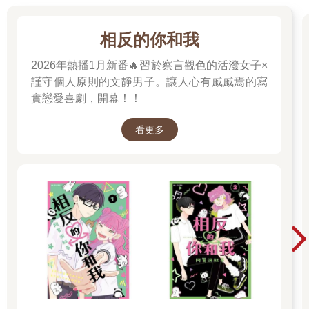
相反的你和我
2026年熱播1月新番🔥習於察言觀色的活潑女子×
謹守個人原則的文靜男子。讓人心有戚戚焉的寫
實戀愛喜劇，開幕！！
看更多