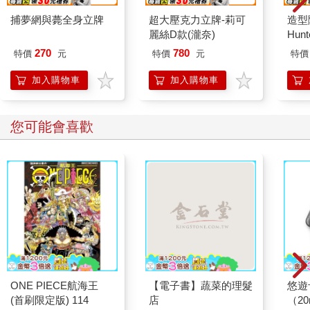
捕夢網與薨全身立牌
超大壓克力立牌-莉可
造型
麗絲D款(瀧奈)
Hun
270
780
特價
元
特價
元
特價
加入購物車
加入購物車
您可能會喜歡
ONE PIECE航海王
【電子書】蔬菜的理髮
悠遊
(首刷限定版) 114
店
（2