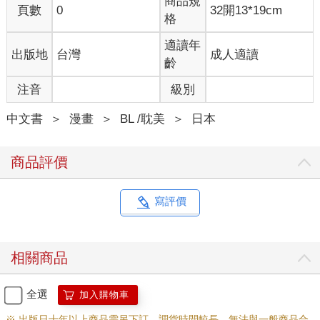
商品規
頁數
0
32開13*19cm
格
適讀年
出版地
台灣
成人適讀
齡
注音
級別
中文書
＞
漫畫
＞
BL /耽美
＞
日本
商品評價
寫評價
相關商品
全選
加入購物車
※ 出版日十年以上商品需另下訂，調貨時間較長，無法與一般商品合