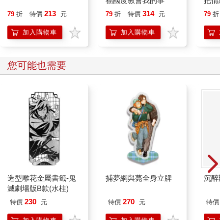
福國度教會我的事
把情
誰都
213
314
79
折
特價
元
79
折
特價
元
79
折
加入購物車
加入購物車
您可能也需要
造型雕花金屬書籤-鬼
捕夢網與薨全身立牌
沉醉
滅劇場版B款(水柱)
230
270
特價
元
特價
元
特價