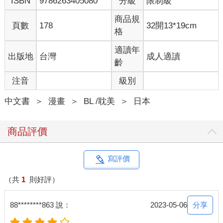
ISBN
9786263405080
分級
限制級
商品規
頁數
178
32開13*19cm
格
適讀年
出版地
台灣
成人適讀
齡
注音
級別
中文書
＞
漫畫
＞
BL /耽美
＞
日本
商品評價
寫評價
（共
1
則好評）
分享
88********863 說：
2023-05-06