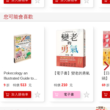
加入購物車
加入購物車
您可能會喜歡
Pokecology an
【電子書】變老的勇氣
【日本
Illustrated Guide to
鷗】
Pokemon Ecology
(8款
513
210
9
折
特價
元
特價
元
69
折
(Pokemon Pikachu
Kit
Press)
企鵝
加入購物車
電子書