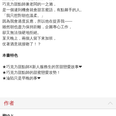
巧克力甜點師兼老闆的一之瀨，
是一個逮到機會就會甜言蜜語，有點棘手的人。
「我只想對朝也溫柔。」
因為我會過度反應，所以他在捉弄我——
雖然朝也盡力保持距離，企圖專心工作，
卻又無法強硬地拒絕。
某天晚上，兩個人留下來加班，
仗著酒意就接吻了！？
本書特色
★巧克力甜點師X新人服務生的苦甜戀愛故事❤
★巧克力甜點師的甜蜜戀愛攻勢！
★淪陷只是早晚的事❤
作者
柳ゆと