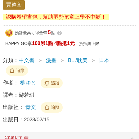
買整套
認購希望書包，幫助弱勢孩童上學不中斷！
5
預計最高可得金幣
點
?
100累1點 4點抵1元
HAPPY GO享
折抵無上限
分類：
中文書
＞
漫畫
＞
BL /耽美
＞
日本
追蹤
作者：
柳ゆと
追蹤
譯者：
游若琪
出版社：
青文
追蹤
出版日：
2023/02/15
活動訊息