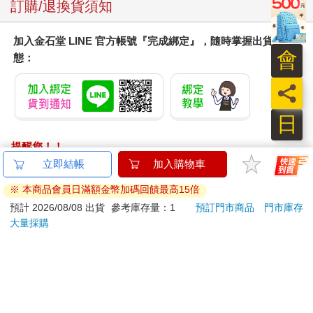
訂購/退換貨須知
加入金石堂 LINE 官方帳號『完成綁定』，隨時掌握出貨動
會
態：
員
日
提醒您！！
金石堂及銀行均不會請您操作ATM! 如接獲電話要求您前往
立即結帳
加入購物車
ATM提款機，請不要聽從指示，以免受騙上當！
※ 本商品會員日滿額金幣加碼回饋最高15倍
退換貨須知：
預計 2026/08/08 出貨
參考庫存量：1
預訂門市商品
門市庫存
大量採購
**提醒您，鑑賞期不等於試用期，退回商品須為全新狀態**
依據「消費者保護法」第19條及行政院消費者保護處公告之
「通訊交易解除權合理例外情事適用準則」，以下商品購買
後，除商品本身有瑕疵外，將不提供7天的猶豫期：
易於腐敗、保存期限較短或解約時即將逾期。（如：生
鮮食品）