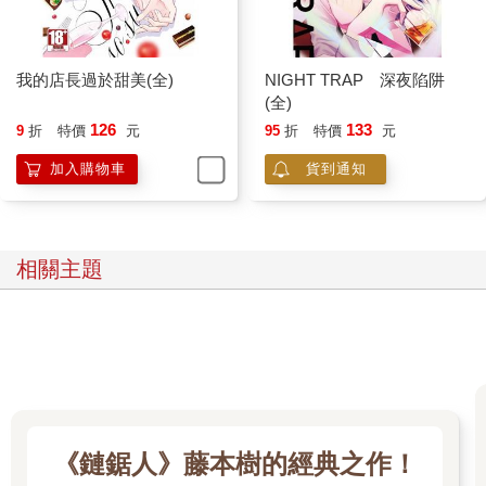
我的店長過於甜美(全)
NIGHT TRAP 深夜陷阱
(全)
126
133
9
折
特價
元
95
折
特價
元
加入購物車
貨到通知
相關主題
《鏈鋸人》藤本樹的經典之作！