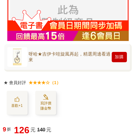
呀哈★吉伊卡哇旋風再起，精選周邊看過
加購
來
★
會員好評
★★★★☆（1）
寫評價
喜歡+1
賺金幣
126
9
折
元
140
元