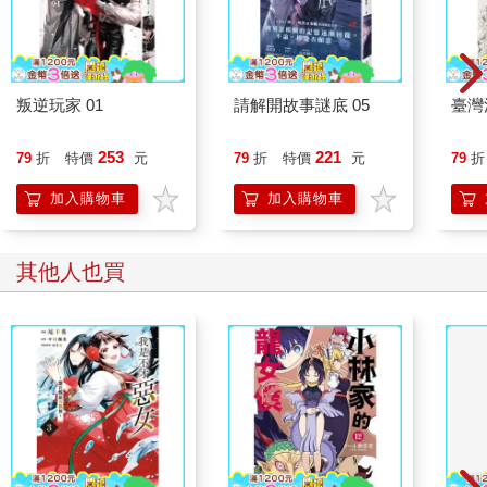
叛逆玩家 01
請解開故事謎底 05
臺灣
253
221
79
折
特價
元
79
折
特價
元
79
折
加入購物車
加入購物車
其他人也買