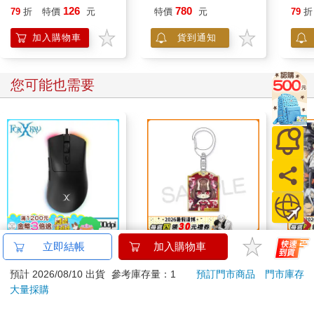
126
780
79
折
特價
元
特價
元
79
折
加入購物車
貨到通知
您可能也需要
FOXXRAY 彩翼輕量化
ぷぅ崎ぷぅ奈2026 大
52
立即結帳
加入購物車
電競滑鼠(FXR-SM-91)
頭貼風壓克力鑰匙圈-
師A款
預計 2026/08/10 出貨
參考庫存量：1
預訂門市商品
門市庫存
Q版楓旗袍ver
499
120
特價
元
特價
元
特價
699
大量採購
加入購物車
加入購物車