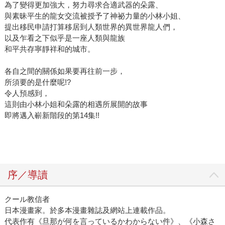
為了變得更加強大，努力尋求合適武器的朵露、
與素昧平生的龍女交流被授予了神祕力量的小林小姐、
提出移民申請打算移居到人類世界的異世界龍人們，
以及乍看之下似乎是一座人類與龍族
和平共存寧靜祥和的城市。
各自之間的關係如果要再往前一步，
所須要的是什麼呢!?
令人預感到，
這則由小林小姐和朵露的相遇所展開的故事
即將邁入嶄新階段的第14集!!
序／導讀
クール教信者
日本漫畫家。於多本漫畫雜誌及網站上連載作品。
代表作有《旦那が何を言っているかわからない件》、《小森さ