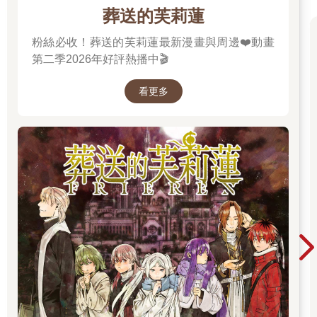
葬送的芙莉蓮
粉絲必收！葬送的芙莉蓮最新漫畫與周邊❤️動畫
第二季2026年好評熱播中🎬
看更多