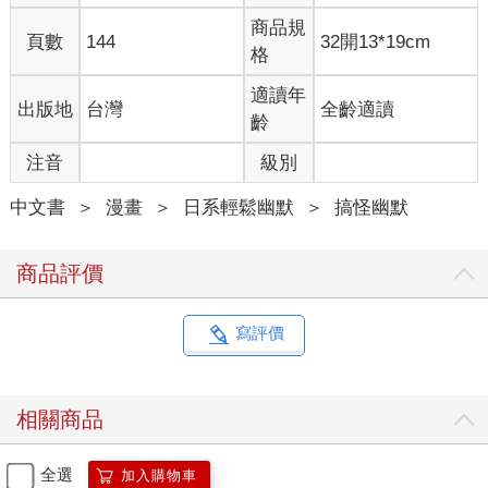
商品規
頁數
144
32開13*19cm
格
適讀年
出版地
台灣
全齡適讀
齡
注音
級別
中文書
＞
漫畫
＞
日系輕鬆幽默
＞
搞怪幽默
商品評價
寫評價
相關商品
全選
加入購物車