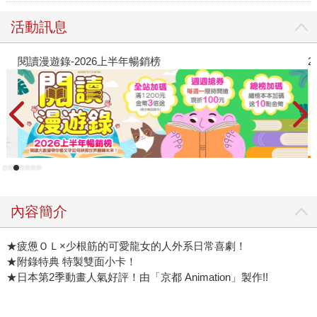
活動訊息
閱讀漫遊錄-2026上半年暢銷榜
2
內容簡介
★疲憊ＯＬ×少根筋的可愛龍女的人外系日常喜劇！
★附錄特典 特製雙面小卡！
★日本第2季動畫人氣好評！由「京都 Animation」製作!!