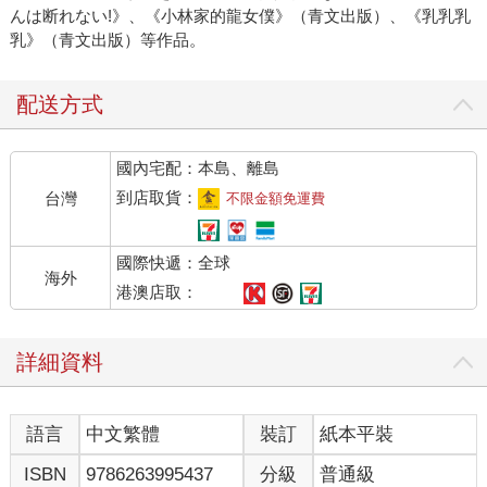
んは断れない!》、《小林家的龍女僕》（青文出版）、《乳乳乳
乳》（青文出版）等作品。
配送方式
國內宅配：本島、離島
到店取貨：
台灣
不限金額免運費
國際快遞：全球
海外
港澳店取：
詳細資料
語言
中文繁體
裝訂
紙本平裝
ISBN
9786263995437
分級
普通級