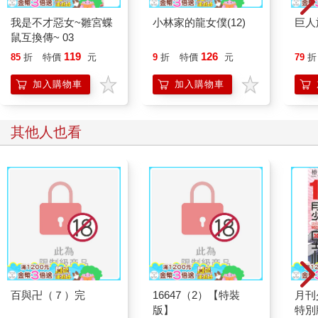
我是不才惡女~雛宮蝶
小林家的龍女僕(12)
巨人
鼠互換傳~ 03
119
126
85
折
特價
元
9
折
特價
元
79
折
加入購物車
加入購物車
其他人也看
百與卍（７）完
16647（2）【特裝
月刊
版】
特別