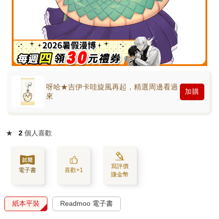
呀哈★吉伊卡哇旋風再起，精選周邊看過
加購
來
★
2
個人喜歡
寫評價
電子書
喜歡+1
賺金幣
紙本平裝
Readmoo 電子書