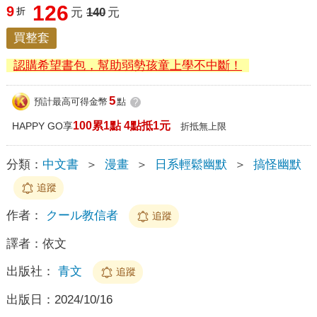
126
9
折
元
140
元
買整套
認購希望書包，幫助弱勢孩童上學不中斷！
5
預計最高可得金幣
點
?
100累1點 4點抵1元
HAPPY GO享
折抵無上限
分類：
中文書
＞
漫畫
＞
日系輕鬆幽默
＞
搞怪幽默
追蹤
作者：
クール教信者
追蹤
譯者：
依文
出版社：
青文
追蹤
出版日：
2024/10/16