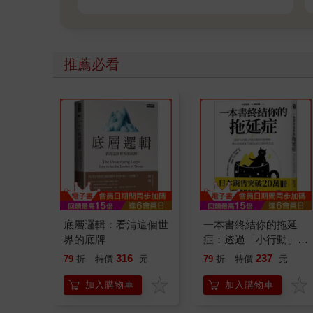
推薦必看
底層邏輯：看清這個世
一本書終結你的拖延
界的底牌
症：透過「小行動」打
開大腦的行動開關，懶
316
237
79
折
特價
元
79
折
特價
元
人也能變身「行動派」
的37個科學方法
加入購物車
加入購物車