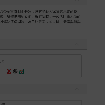
與榮華富貴相距甚遠，沒有半點大家閨秀氣質的模
擾，身體也開始衰弱。就在這時，一位名叫鶴木新的
以解決這個問題。為了決定美世的去留，清霞與新與
全球
平裝