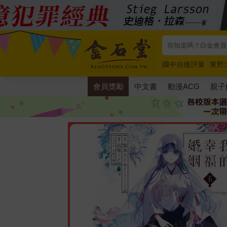
國中自修評量
東野
唯紅花綻放
奧德賽
會員獎勵
中文書
動漫ACG
親子