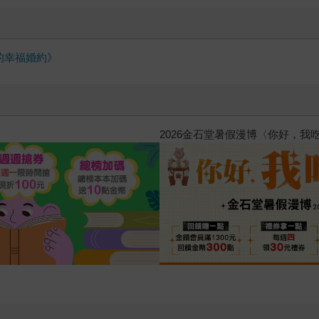
的幸福婚約》
原本只是跟全校第一美少女商量彼此摯友的戀愛煩惱，不
的存在（１）