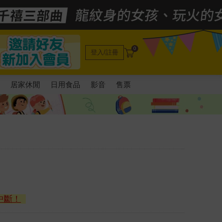
0
登入/註冊
電
居家休閒
日用食品
影音
售票
中斷！