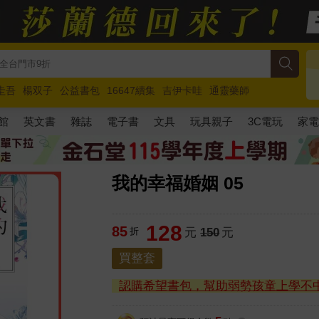
圭吾
楊双子
公益書包
16647續集
吉伊卡哇
通靈藥師
路邊攤新作
馬斯克
玩具總動員5
超慢跑
館
英文書
雜誌
電子書
文具
玩具親子
3C電玩
家
我的幸福婚姻 05
128
85
折
元
150
元
買整套
認購希望書包，幫助弱勢孩童上學不