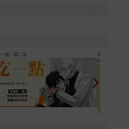
知不覺間她竟成為我最親近
攻殼機動隊 (1995) 4K數位修復版