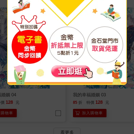
婚姻 04
我的幸福婚姻 03
128
128
特價
元
85
折
特價
元
入購物車
加入購物車
看更多