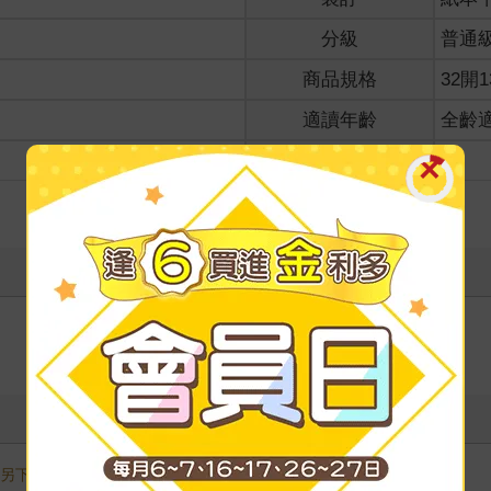
分級
普通
商品規格
32開1
適讀年齡
全齡
級別
寫評價
需另下訂，調貨時間較長，無法與一般商品合併結帳，敬請見諒。