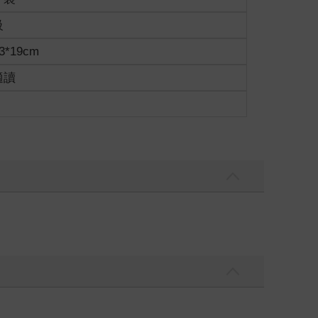
級
3*19cm
適讀