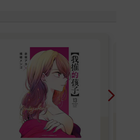
P
熱
東販
探索
湛藍
些
裡！