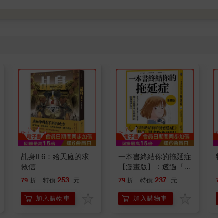
乩身II 6：給天庭的求
一本書終結你的拖延症
救信
【漫畫版】：透過「小
行動」打開大腦的行動
253
237
79
折
特價
元
79
折
特價
元
開關，懶人也能變身
「行動派」的37個科
加入購物車
加入購物車
學方法