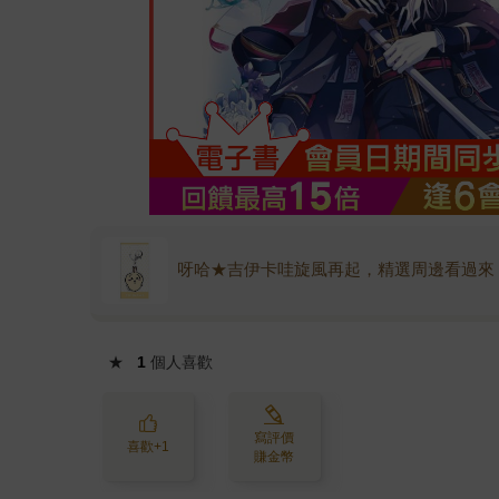
呀哈★吉伊卡哇旋風再起，精選周邊看過來
★
1
個人喜歡
寫評價
喜歡+1
賺金幣