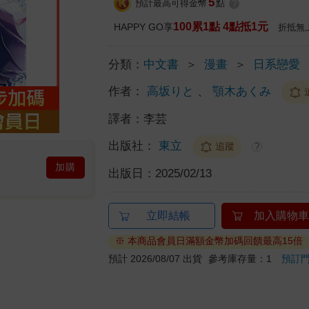
5
預計最高可得金幣
點
?
100累1點 4點抵1元
HAPPY GO享
折抵無
分類：
中文書
＞
漫畫
＞
日系戀愛
作者：
高坂りと
、
顎木あくみ
譯者：
李芸
出版社：
東立
追蹤
?
加購
出版日：
2025/02/13
立即結帳
加入購物車
※ 本商品會員日滿額金幣加碼回饋最高15倍
預計 2026/08/07 出貨
參考庫存量：1
預訂