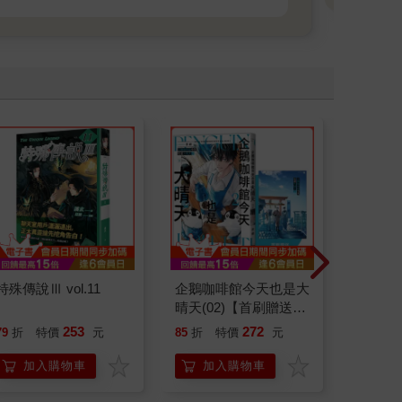
特殊傳說Ⅲ vol.11
企鵝咖啡館今天也是大
突破極
晴天(02)【首刷贈送
憲」：
「謹賀新年」收藏卡】
台灣隊
253
272
79
折
特價
元
85
折
特價
元
79
折
持與自
「日常
加入購物車
加入購物車
加