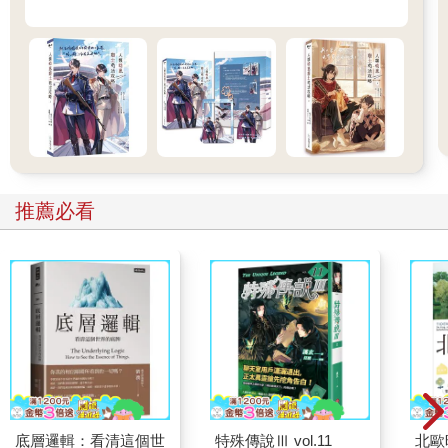
推薦必看
底層邏輯：看清這個世
特殊傳說Ⅲ vol.11
北歐