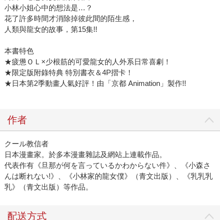
小林小姐心中的想法是…？
花了許多時間才消除掉彼此間的陌生感，
人類與龍女的故事，第15集!!
本書特色
★疲憊ＯＬ×少根筋的可愛龍女的人外系日常喜劇！
★限定版附錄特典 特別書衣＆4P摺卡！
★日本第2季動畫人氣好評！由「京都 Animation」製作!!
作者
クール教信者
日本漫畫家。於多本漫畫雜誌及網站上連載作品。
代表作有《旦那が何を言っているかわからない件》、《小森さ
んは断れない!》、《小林家的龍女僕》（青文出版）、《乳乳乳
乳》（青文出版）等作品。
配送方式