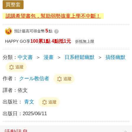
買整套
認購希望書包，幫助弱勢孩童上學不中斷！
5
預計最高可得金幣
點
?
100累1點 4點抵1元
HAPPY GO享
折抵無上限
分類：
中文書
＞
漫畫
＞
日系輕鬆幽默
＞
搞怪幽默
追蹤
作者：
クール教信者
追蹤
譯者：
依文
出版社：
青文
追蹤
出版日：
2025/06/11
活動訊息