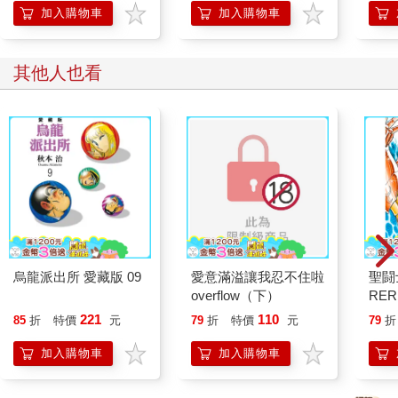
加入購物車
加入購物車
其他人也看
烏龍派出所 愛藏版 09
愛意滿溢讓我忍不住啦
聖闘
overflow（下）
RER
POS
221
110
85
折
特價
元
79
折
特價
元
79
折
加入購物車
加入購物車