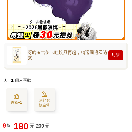
呀哈★吉伊卡哇旋風再起，精選周邊看過
加購
來
★
1
個人喜歡
寫評價
喜歡+1
賺金幣
180
9
折
元
200
元