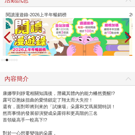
閱讀漫遊錄-2026上半年暢銷榜
2
內容簡介
康娜學到靜電相關知識後，潛藏其體內的能力幡然覺醒!?
露可亞胞妹扭曲的愛情鎖定了翔太而大失控！
還有，面對即將到來的「試煉場」朵露和艾瑪展開特訓！
然而事情的發展卻演變成朵露得和更高階的三名
首領級高手一較高下!?
對於一心想要變強的朵露，