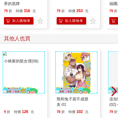
界的底牌
福國
316
253
79
折
特價
元
79
折
特價
元
79
折
加入購物車
加入購物車
其他人也買
小林家的龍女僕(06)
熊和兔子當不成朋
這份
友-01
(0
126
102
9
折
特價
元
78
折
特價
元
79
折