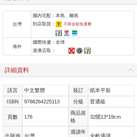
國內宅配：本島、離島
到店取貨：
台灣
不限金額免運費
國際快遞：全球
海外
港澳店取：
詳細資料
語言
中文繁體
裝訂
紙本平裝
ISBN
9786264225113
分級
普通級
商品規
頁數
176
32開13*19cm
格
適讀年
出版地
台灣
全齡適讀