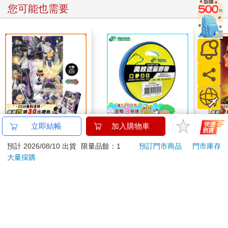
您可能也需要
520片銀箔拼圖-家庭教
北極熊美紋遮蔽膠帶
52
立即結帳
加入購物車
師A款(綜)
18mm×30y藍
巨人
預計 2026/08/10 出貨
限量品餘：1
預訂門市商品
門市庫存
550
63
特價
元
88
折
特價
元
特價
大量採購
加入購物車
加入購物車
您可能會喜歡