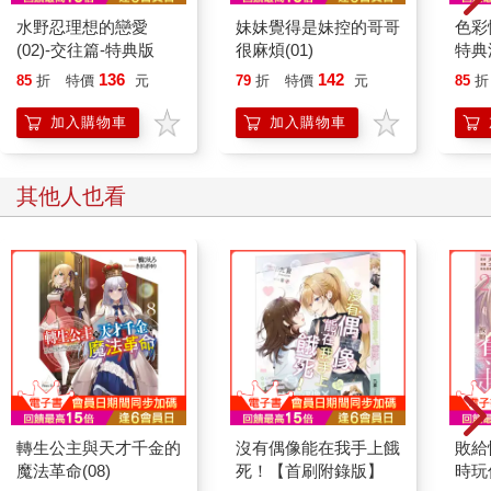
水野忍理想的戀愛
妹妹覺得是妹控的哥哥
色彩
(02)-交往篇-特典版
很麻煩(01)
特典
136
142
85
折
特價
元
79
折
特價
元
85
折
加入購物車
加入購物車
其他人也看
轉生公主與天才千金的
沒有偶像能在我手上餓
敗給
魔法革命(08)
死！【首刷附錄版】
時玩