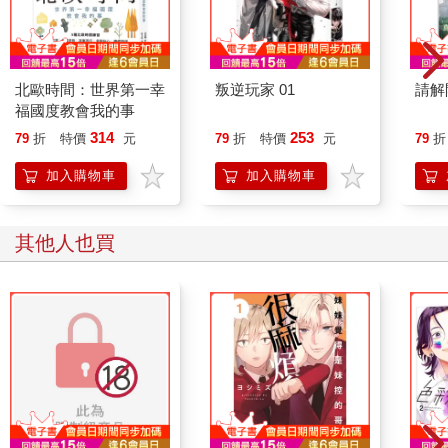
北歐時間：世界第一幸
叛逆玩家 01
請解
福國度教會我的事
314
253
79
折
特價
元
79
折
特價
元
79
折
加入購物車
加入購物車
其他人也買