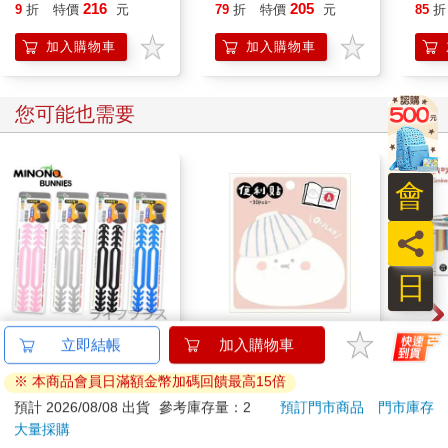
她奪
216
205
9
折
特價
元
79
折
特價
元
85
折
加入購物車
加入購物車
您可能也需要
會
員
日
米諾諾防勒耳口罩繩減
小呸角-造型便利貼(包
卡達C
立即結帳
加入購物車
壓帶－2入X6組
子君)
849 
※ 本商品會員日滿額金幣加碼回饋最高15倍
筆 E
348
30
7
折
特價
元
86
折
特價
元
特價
預計 2026/08/08 出貨
參考庫存量：2
預訂門市商品
門市庫存
大量採購
加入購物車
加入購物車