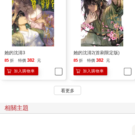
她的沈清3
她的沈清2(首刷限定版)
382
382
85
折
特價
元
85
折
特價
元
加入購物車
加入購物車
看更多
相關主題