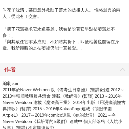
叫花子沈清，某日意外救助了落水的丞相夫人。 性格迥異的兩
人，從此有了交會。
「摘了花還要求它永遠美麗，我看是盼著它早點枯萎還差不
多！」
「與其放任它零落成泥，不如將其折下，即便枯萎也能留在身
邊。我所期盼的是枯萎後仍能一直被愛。」
作者
編劇 seri
2011年於Naver Webtoon 以《備考生日常漫》(暫譯)出道 2012～
2013年韓國教職員共濟會 連載《教師漫》(暫譯) 2013～2016年
Naver Webtoon 連載《魔法高三黨》 2014年出版《用漫畫讀懂古
典詩歌》(暫譯) 2015～2016年KakaoPage連載《萌獸學園
Ar:pieL》 2017～2019年comico連載《她的沈清》 2021～今
Naver Webtoon《我培育的S級們》連載中 個人部落格《入坑小
故事》(暫譯) 不定期連載中