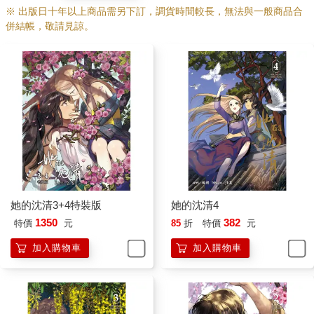
※ 出版日十年以上商品需另下訂，調貨時間較長，無法與一般商品合
併結帳，敬請見諒。
她的沈清3+4特裝版
她的沈清4
1350
382
特價
元
85
折
特價
元
加入購物車
加入購物車