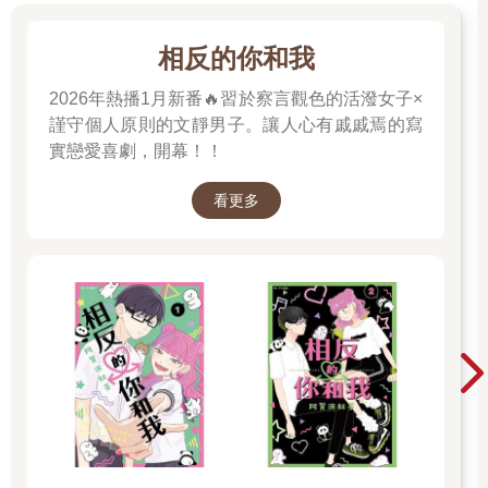
相反的你和我
2026年熱播1月新番🔥習於察言觀色的活潑女子×
謹守個人原則的文靜男子。讓人心有戚戚焉的寫
實戀愛喜劇，開幕！！
看更多