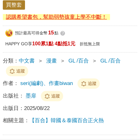
買整套
認購希望書包，幫助弱勢孩童上學不中斷！
15
預計最高可得金幣
點
?
100累1點 4點抵1元
HAPPY GO享
折抵無上限
分類：
中文書
＞
漫畫
＞
GL /百合
＞
GL /百合
追蹤
作者：
seri(編劇)、作畫biwan
追蹤
出版社：
墨扉
追蹤
出版日：
2025/08/22
相關主題：
【百合】韓國＆泰國百合正火熱