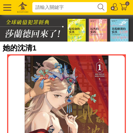
0
她的沈清1