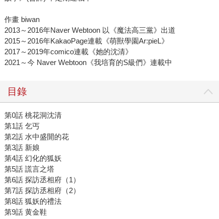
作畫 biwan
2013～2016年Naver Webtoon 以《魔法高三黨》出道
2015～2016年KakaoPage連載《萌獸學園Ar:pieL》
2017～2019年comico連載《她的沈清》
2021～今 Naver Webtoon《我培育的S級們》連載中
目錄
第0話 桃花洞沈清
第1話 乞丐
第2話 水中盛開的花
第3話 新娘
第4話 幻化的狐妖
第5話 謊言之塔
第6話 探訪丞相府（1）
第7話 探訪丞相府（2）
第8話 狐妖的禮法
第9話 黄金鞋