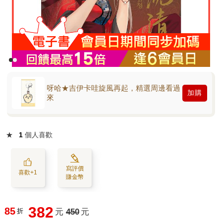
呀哈★吉伊卡哇旋風再起，精選周邊看過
加購
來
★
1
個人喜歡
寫評價
喜歡+1
賺金幣
382
85
折
元
450
元