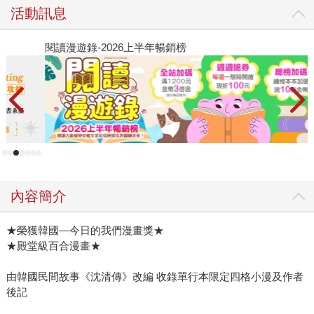
活動訊息
閱讀漫遊錄-2026上半年暢銷榜
2
內容簡介
★榮獲韓國—今日的我們漫畫獎★
★殿堂級百合漫畫★
由韓國民間故事《沈清傳》改編 收錄單行本限定四格小漫及作者
後記