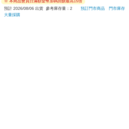
※ 本商品會員日滿額金幣加碼回饋最高15倍
筆 E
1090
250
特價
元
特價
元
特價
1380
預計 2026/08/06 出貨
參考庫存量：2
預訂門市商品
門市庫存
大量採購
加入購物車
加入購物車
訂購/退換貨須知
加入金石堂 LINE 官方帳號『完成綁定』，隨時掌握出貨動
態：
提醒您！！
金石堂及銀行均不會請您操作ATM! 如接獲電話要求您前往
ATM提款機，請不要聽從指示，以免受騙上當！
退換貨須知：
**提醒您，鑑賞期不等於試用期，退回商品須為全新狀態**