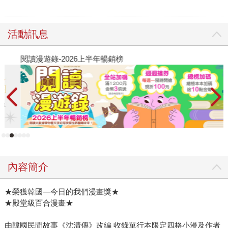
活動訊息
閱讀漫遊錄-2026上半年暢銷榜
2
內容簡介
★榮獲韓國—今日的我們漫畫獎★
★殿堂級百合漫畫★
由韓國民間故事《沈清傳》改編 收錄單行本限定四格小漫及作者