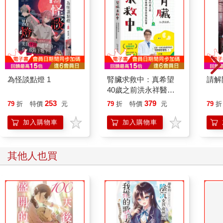
為怪談點燈 1
腎臟求救中：真希望
請解
40歲之前洪永祥醫師
就告訴我這些事
253
379
79
折
特價
元
79
折
特價
元
79
折
加入購物車
加入購物車
其他人也買