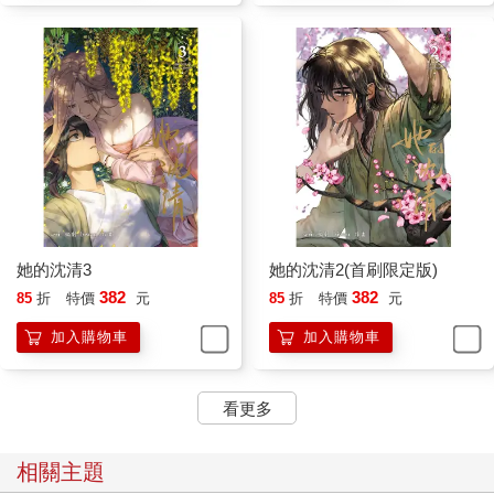
她的沈清3
她的沈清2(首刷限定版)
382
382
85
折
特價
元
85
折
特價
元
加入購物車
加入購物車
看更多
相關主題