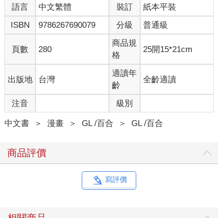
語言
中文繁體
裝訂
紙本平裝
ISBN
9786267690079
分級
普通級
商品規
頁數
280
25開15*21cm
格
適讀年
出版地
台灣
全齡適讀
齡
注音
級別
中文書
＞
漫畫
＞
GL /百合
＞
GL /百合
商品評價
寫評價