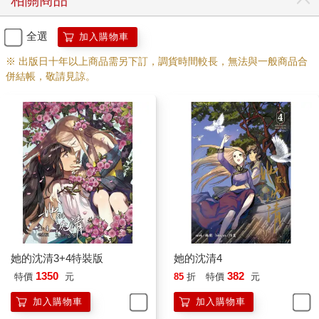
相關商品
全選
加入購物車
※ 出版日十年以上商品需另下訂，調貨時間較長，無法與一般商品合
併結帳，敬請見諒。
她的沈清3+4特裝版
她的沈清4
1350
382
特價
元
85
折
特價
元
加入購物車
加入購物車