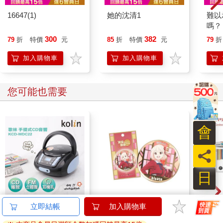
16647(1)
她的沈清1
難以
嗎？
300
382
79
折
特價
元
85
折
特價
元
79
折
加入購物車
加入購物車
您可能也需要
會
員
日
【Kolin 歌林】手提CD
黃金胸章-莉可麗絲A款
卡達C
立即結帳
加入購物車
音響(KCD-WDC22)
(千束)
849 