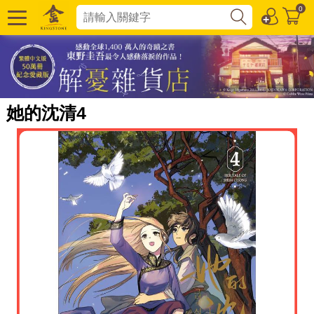
0
她的沈清4