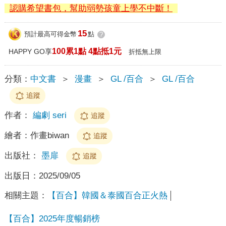
認購希望書包，幫助弱勢孩童上學不中斷！
15
預計最高可得金幣
點
?
100累1點 4點抵1元
HAPPY GO享
折抵無上限
分類：
中文書
＞
漫畫
＞
GL /百合
＞
GL /百合
追蹤
作者：
編劇 seri
追蹤
繪者：
作畫biwan
追蹤
出版社：
墨扉
追蹤
出版日：
2025/09/05
相關主題：
【百合】韓國＆泰國百合正火熱
【百合】2025年度暢銷榜