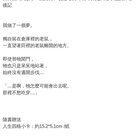
後記
我做了一個夢。
獨自留在倉庫裡的老鼠，
一直望著田裡的老鼠離開的地方。
即使替牠開門，
牠也只是呆呆地站著，
始終沒有邁開步伐…
「…是啊，牠怎麼可能會出去呢。
那裡不愁吃穿…」
隨書贈送
人生四格小卡：約15.2*5.1cm /紙