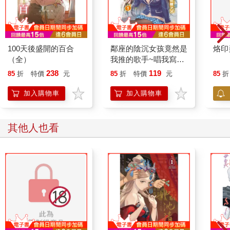
100天後盛開的百合
鄰座的陰沉女孩竟然是
烙印
（全）
我推的歌手~唱我寫的
歌吧！~ 01
238
119
85
折
特價
元
85
折
特價
元
85
折
加入購物車
加入購物車
其他人也看