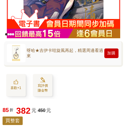
呀哈★吉伊卡哇旋風再起，精選周邊看過
加購
來
寫評價
喜歡+1
賺金幣
382
85
折
元
450
元
買整套