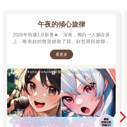
午夜的傾心旋律
2026年熱播1月新番🔥「深夜，獨自一人躺在床
上，唯有妳的聲音拯救了我。好想再與妳聊一
次，我有話想對妳說。」高二的山吹有栖一直在
看更多
尋找一個長相成謎、本名不詳，化名為「阿波
羅」在線上廣播電臺主持節目的少女。