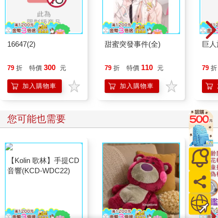
16647(2)
甜蜜突發事件(全)
巨人
300
110
79
折
特價
元
79
折
特價
元
79
折
加入購物車
加入購物車
您可能也需要