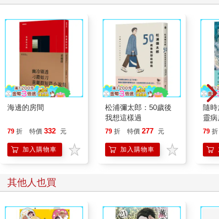
海邊的房間
松浦彌太郎：50歲後
隨時
我想這樣過
靈病
分
332
277
79
折
特價
元
79
折
特價
元
79
折
加入購物車
加入購物車
其他人也買