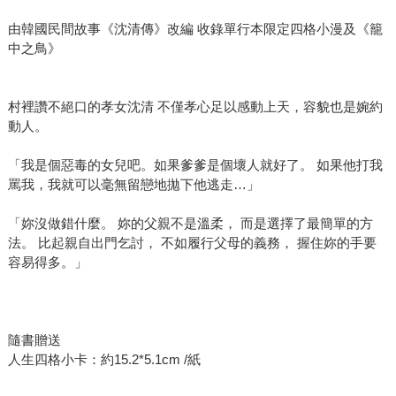
由韓國民間故事《沈清傳》改編 收錄單行本限定四格小漫及《籠
中之鳥》
村裡讚不絕口的孝女沈清 不僅孝心足以感動上天，容貌也是婉約
動人。
「我是個惡毒的女兒吧。如果爹爹是個壞人就好了。 如果他打我
罵我，我就可以毫無留戀地拋下他逃走…」
「妳沒做錯什麼。 妳的父親不是溫柔， 而是選擇了最簡單的方
法。 比起親自出門乞討， 不如履行父母的義務， 握住妳的手要
容易得多。」
隨書贈送
人生四格小卡：約15.2*5.1cm /紙