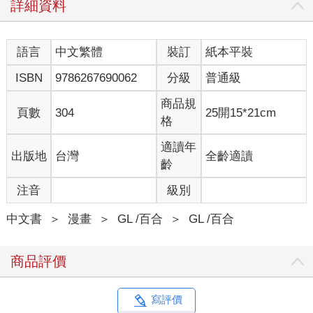
詳細資料
語言
中文繁體
裝訂
紙本平裝
ISBN
9786267690062
分級
普通級
商品規
頁數
304
25開15*21cm
格
適讀年
出版地
台灣
全齡適讀
齡
注音
級別
中文書
＞
漫畫
＞
GL /百合
＞
GL /百合
商品評價
寫評價