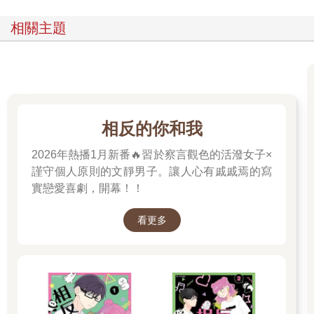
相關主題
相反的你和我
2026年熱播1月新番🔥習於察言觀色的活潑女子×
謹守個人原則的文靜男子。讓人心有戚戚焉的寫
實戀愛喜劇，開幕！！
看更多