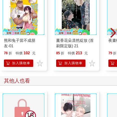
熊和兔子當不成朋
薰香花朵凛然綻放 (首
夜畫
友-01
刷限定版) 21
102
213
78
折
特價
元
85
折
特價
元
79
折
加入購物車
加入購物車
其他人也看