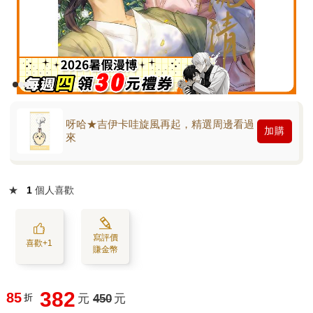
呀哈★吉伊卡哇旋風再起，精選周邊看過
加購
來
★
1
個人喜歡
寫評價
喜歡+1
賺金幣
382
85
折
元
450
元