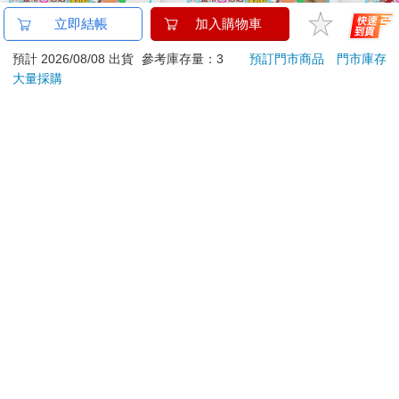
【Kolin 歌林】手提CD
Disney 迪士尼【害羞
【Ha
立即結帳
加入購物車
音響(KCD-WDC22)
熊抱哥】玩偶枕
2倍&
預計 2026/08/08 出貨
參考庫存量：3
預訂門市商品
門市庫存
形光
1090
890
特價
元
82
折
特價
元
88
折
1380
手持
大量採購
加入購物車
加入購物車
您可能會喜歡
【13章】專業冰滴久
平成狸合戰 BD＋DVD
典藏
釀6入組（160ml/瓶）
限定版 BD
405