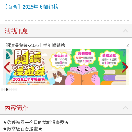
【百合】2025年度暢銷榜
活動訊息
閱讀漫遊錄-2026上半年暢銷榜
2
內容簡介
★榮獲韓國—今日的我們漫畫獎★
★殿堂級百合漫畫★