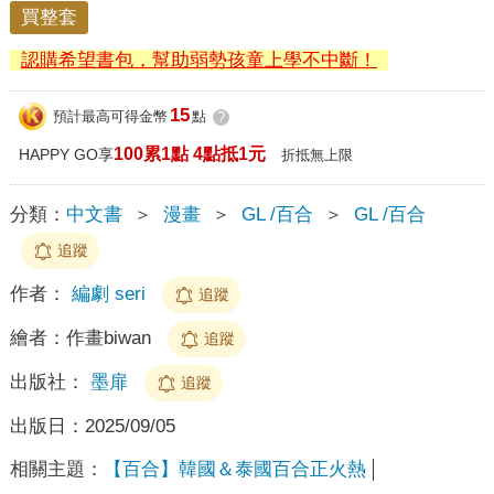
買整套
認購希望書包，幫助弱勢孩童上學不中斷！
15
預計最高可得金幣
點
?
100累1點 4點抵1元
HAPPY GO享
折抵無上限
分類：
中文書
＞
漫畫
＞
GL /百合
＞
GL /百合
追蹤
作者：
編劇 seri
追蹤
繪者：
作畫biwan
追蹤
出版社：
墨扉
追蹤
出版日：
2025/09/05
相關主題：
【百合】韓國＆泰國百合正火熱