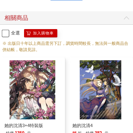
相關商品
全選
加入購物車
※ 出版日十年以上商品需另下訂，調貨時間較長，無法與一般商品合
併結帳，敬請見諒。
她的沈清3+4特裝版
她的沈清4
1350
382