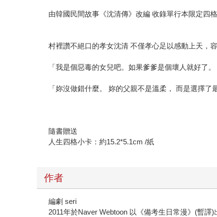
由韓國民間故事《沈清傳》改編 收錄單行本限定四
村裡讚不絕口的孝女沈清 不僅孝心足以感動上天，
「我是個惡毒的女兒吧。如果爹爹是個壞人就好了。
「妳沒做錯什麼。 妳的父親不是溫柔， 而是選擇了
隨書贈送
人生四格小卡：約15.2*5.1cm /紙
作者
編劇 seri
2011年於Naver Webtoon 以《備考生日常漫》(暫譯