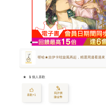
呀哈★吉伊卡哇旋風再起，精選周邊看過來
★
1
個人喜歡
寫評價
喜歡+1
賺金幣