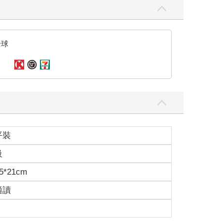
全球
平裝
級
5*21cm
適讀