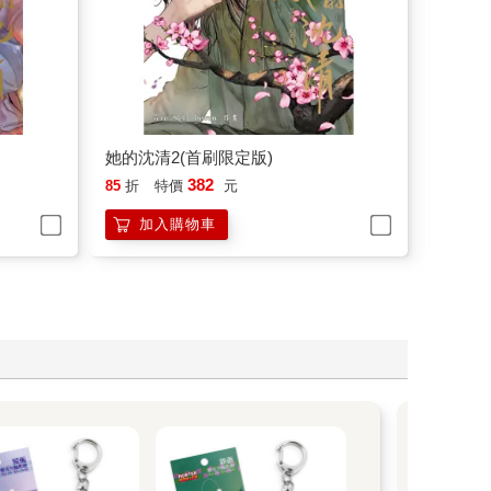
她的沈清2(首刷限定版)
382
85
折
特價
元
加入購物車