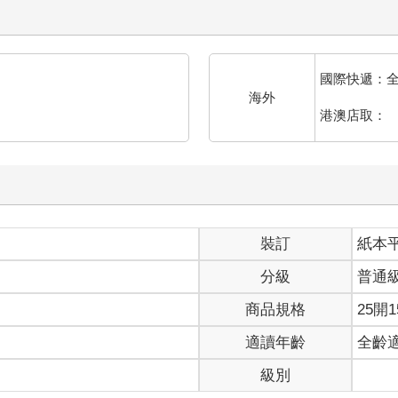
國際快遞：
海外
港澳店取：
裝訂
紙本
分級
普通
商品規格
25開1
適讀年齡
全齡
級別