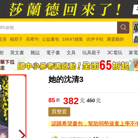
圭吾
楊双子
高希均
公益書包
16647續集
吉伊卡哇
通靈藥師
路邊攤新作
馬斯克
玩具總動員5
超慢跑
館
英文書
雜誌
電子書
文具
玩具親子
3C電玩
家
她的沈清3
382
85
折
元
450
元
買整套
認購希望書包，幫助弱勢孩童上學不