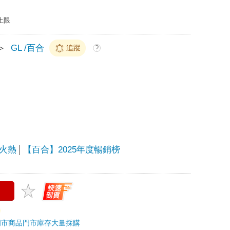
上限
＞
GL /百合
追蹤
?
火熱
【百合】2025年度暢銷榜
門市商品
門市庫存
大量採購