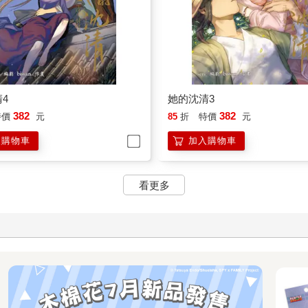
4
她的沈清3
382
382
特價
元
85
折
特價
元
入購物車
加入購物車
看更多