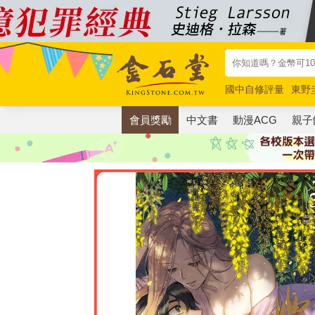
國中自修評量
東野
唯紅花綻放
奧德賽
會員獎勵
中文書
動漫ACG
親子