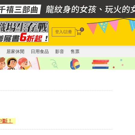
0
登入/註冊
電
居家休閒
日用食品
影音
售票
中斷！