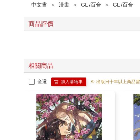
中文書
＞
漫畫
＞
GL /百合
＞
GL /百合
商品評價
相關商品
全選
※ 出版日十年以上商品
加入購物車