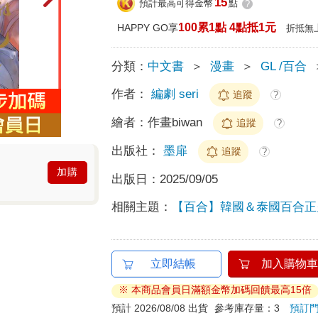
15
預計最高可得金幣
點
?
100累1點 4點抵1元
HAPPY GO享
折抵無
分類：
中文書
＞
漫畫
＞
GL /百合
作者：
編劇 seri
追蹤
?
繪者：
作畫biwan
追蹤
?
出版社：
墨扉
追蹤
?
加購
出版日：
2025/09/05
相關主題：
【百合】韓國＆泰國百合正
立即結帳
加入購物車
※ 本商品會員日滿額金幣加碼回饋最高15倍
預計 2026/08/08 出貨
參考庫存量：3
預訂