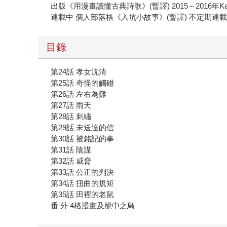
出版《用漫畫讀懂古典詩歌》(暫譯) 2015～2016年Kaka
連載中 個人部落格《入坑小故事》(暫譯) 不定期連
目錄
第24話 孝女沈清
第25話 奇怪的觸碰
第26話 左右為難
第27話 雨天
第28話 刺繡
第29話 未送達的信
第30話 被銘記的事
第31話 陰謀
第32話 威脅
第33話 公正的判決
第34話 扭曲的規矩
第35話 田裡的老鼠
番 外 4格漫畫及籠中之鳥