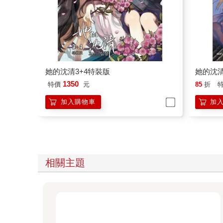
她的沈清3+4特裝版
她的沈清
1350
特價
元
85
折
加入購物車
加
相關主題