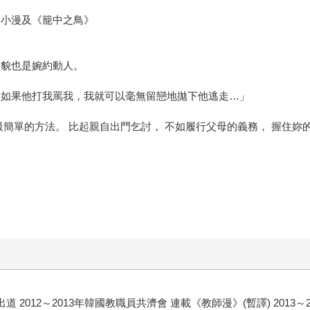
格小漫及《籠中之鳥》
容貌也是婉約動人。
 如果他打我罵我，我就可以毫無留戀地拋下他逃走…」
最簡單的方法。 比起親自出門乞討， 不如履行父母的義務， 握住妳
)出道 2012～2013年韓國教職員共濟會 連載《教師漫》(暫譯) 2013～20