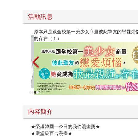
活動訊息
原本只是跟全校第一美少女商量彼此摯友的戀愛煩惱，不知
的存在（１）
內容簡介
★榮獲韓國—今日的我們漫畫獎★
★殿堂級百合漫畫★