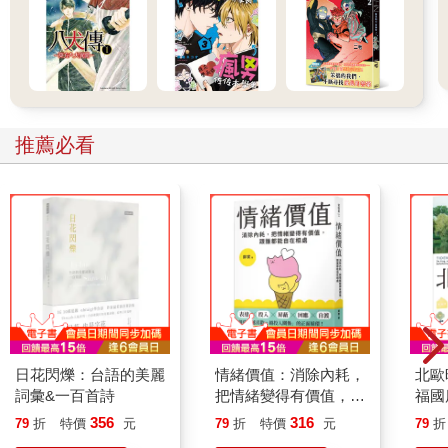
推薦必看
日花閃爍：台語的美麗
情緒價值：消除內耗，
北歐
詞彙&一百首詩
把情緒變得有價值，跟
福國
誰都能自在相處
356
316
79
折
特價
元
79
折
特價
元
79
折