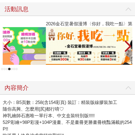
活動訊息
2026金石堂暑假漫博〈你好，我吃一點〉第二波
原
覺
內容簡介
大小：B5頁數：258(含154彩頁) 裝訂：精裝版線膠裝加工
隨你高興、怎麼用[尻]都行唷♡
神乳繪師石惠唯一單行本、中文盒裝特別版!!!!!
52P彩繪+98P彩漫+104P漫畫、不是畫冊更勝畫冊桃豔滿載的254
P!!