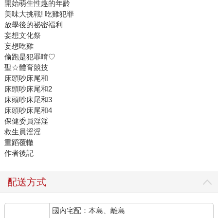
開始萌生性趣的年齡
美味大挑戰! 吃雞犯罪
放學後的祕密福利
妄想文化祭
妄想吃雞
偷跑是犯罪唷♡
聖☆體育競技
床頭吵床尾和
床頭吵床尾和2
床頭吵床尾和3
床頭吵床尾和4
保健委員淫淫
救生員淫淫
重蹈覆轍
作者後記
配送方式
國內宅配：本島、離島