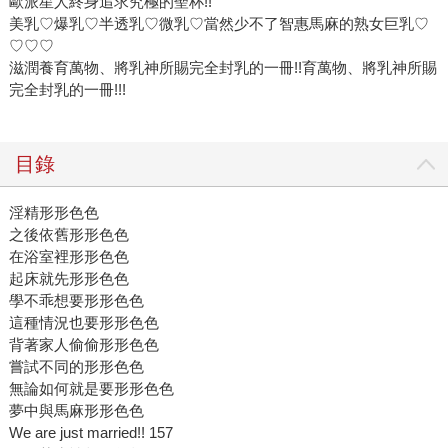
歐派星人終身追求究極的聖杯!!
美乳♡爆乳♡半透乳♡微乳♡當然少不了智惠馬麻的熟女巨乳♡
♡♡♡
滋潤養育萬物、將乳神所賜完全封乳的一冊!!育萬物、將乳神所賜
完全封乳的一冊!!!
目錄
淫精形形色色
之後依舊形形色色
在浴室裡形形色色
起床就先形形色色
學不乖想要形形色色
這種情況也要形形色色
背著家人偷偷形形色色
嘗試不同的形形色色
無論如何就是要形形色色
夢中與馬麻形形色色
We are just married!! 157