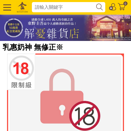
0
乳惠奶神 無修正※