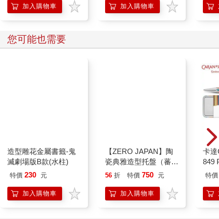
加入購物車
加入購物車
其他人也看
在精靈之森邂逅真愛的
催眠學園 全彩總集篇
讓最
獨身獵人♡ 無修正
Vol.1
醉…
※DAV
306
580
85
折
特價
元
特價
元
85
折
加入購物車
加入購物車