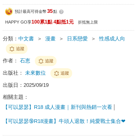
35
預計最高可得金幣
點
?
100累1點 4點抵1元
HAPPY GO享
折抵無上限
分類：
中文書
＞
漫畫
＞
日系戀愛
＞
性感成人向
追蹤
作者：
石恵
追蹤
出版社：
未來數位
追蹤
出版日：
2025/09/19
相關主題：
【可以瑟瑟】R18 成人漫畫｜新刊與熱銷一次看
【可以瑟瑟🔞R18漫畫】牛頭人退散！純愛戰士集合❤