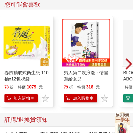
您可能也需要
造型雕花金屬書籤-鬼
【ZERO JAPAN】陶
滅劇場版B款(水柱)
瓷典雅造型托盤（蕃茄
紅）
卡達C
849 
ED.
230
750
特價
元
56
折
特價
元
特價
加入購物車
加入購物車
您可能會喜歡