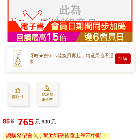
呀哈★吉伊卡哇旋風再起，精選周邊看過
加購
來
寫評價
喜歡+1
賺金幣
765
85
折
元
900
元
認購希望書包，幫助弱勢孩童上學不中斷！