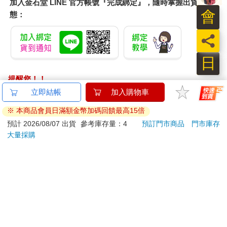
會
員
日
春風抽取式衛生紙 110
男人第二次浪漫：情書
BLO
抽x12包x6袋
寫給女兒
AB
1079
316
78
折
特價
元
79
折
特價
元
特價
加入購物車
加入購物車
訂購/退換貨須知
加入金石堂 LINE 官方帳號『完成綁定』，隨時掌握出貨動
態：