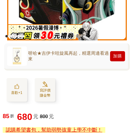
呀哈★吉伊卡哇旋風再起，精選周邊看過
加購
來
寫評價
喜歡+1
賺金幣
680
85
折
元
800
元
認購希望書包，幫助弱勢孩童上學不中斷！