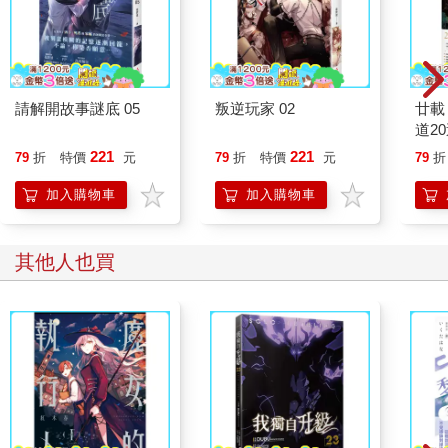
請解開故事謎底 05
叛逆玩家 02
廿載
道2
221
221
79
折
特價
元
79
折
特價
元
79
折
加入購物車
加入購物車
其他人也買