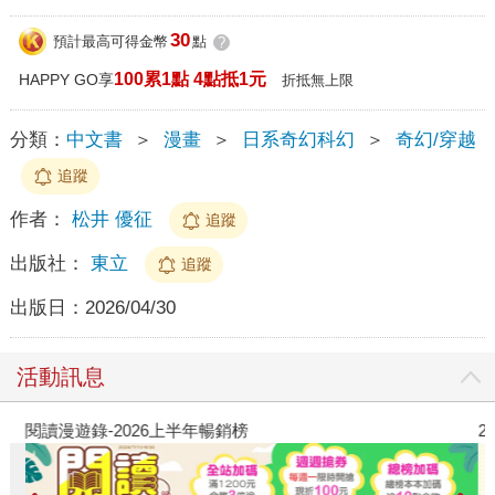
30
預計最高可得金幣
點
?
100累1點 4點抵1元
HAPPY GO享
折抵無上限
分類：
中文書
＞
漫畫
＞
日系奇幻科幻
＞
奇幻/穿越
追蹤
作者：
松井 優征
追蹤
出版社：
東立
追蹤
出版日：
2026/04/30
活動訊息
閱讀漫遊錄-2026上半年暢銷榜
2