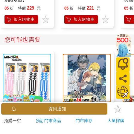
229
221
85
折
特價
元
85
折
特價
元
85
折
加入購物車
加入購物車
您可能也需要
米諾諾防勒耳口罩繩減
露露修女與惡魔ＡＵ②
超大
貨到通知
壓帶－2入X6組
麗絲
搶購一空
預訂門市商品
門市庫存
大量採購
348
350
7
折
特價
元
特價
元
特價