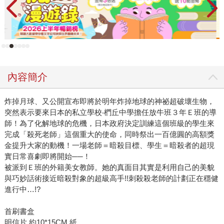
內容簡介
炸掉月球、又公開宣布即將於明年炸掉地球的神祕超破壞生物，
突然表示要來日本的私立學校‧椚丘中學擔任放牛班３年Ｅ班的導
師！為了化解地球的危機，日本政府決定訓練這個班級的學生來
完成「殺死老師」這個重大的使命，同時祭出一百億圓的高額獎
金提升大家的動機！一場老師＝暗殺目標、學生＝暗殺者的超現
實日常喜劇即將開始──！
被派到Ｅ班的外籍美女教師。她的真面目其實是利用自己的美貌
與巧妙話術接近暗殺對象的超級高手!!刺殺殺老師的計劃正在穩健
進行中…!?
首刷書盒
明信片 約10*15CM 紙