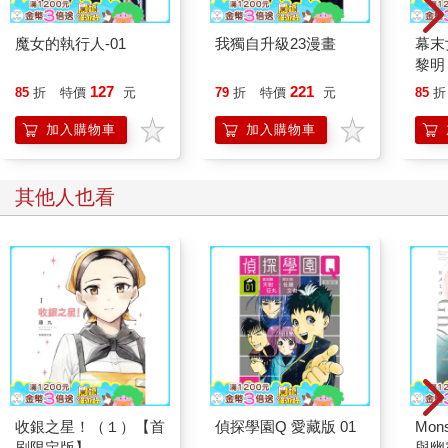
魔女的執行人-01
我獨自升級23漫畫
幕末
黎明
127
221
85
折
特價
元
79
折
特價
元
85
折
加入購物車
加入購物車
其他人也看
收銀之星！（１）【首
偵探學園Q 愛藏版 01
Mons
刷限定版】
與幽靈