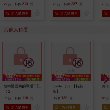
行動」打開大腦的行動
213
237
79
折
特價
元
79
折
特價
元
79
折
開關，懶人也能變身
「行動派」的37個科
加入購物車
加入購物車
學方法
其他人也看
性轉醫護兵的戰場日記
16647（2）【特裝
烙印
（２）
版】
119
780
85
折
特價
元
特價
元
85
折
加入購物車
貨到通知