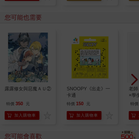
您可能也需要
露露修女與惡魔ＡＵ②
SNOOPY《出走》一
老師
卡通
×學
350
150
特價
元
特價
元
特價
加入購物車
加入購物車
您可能會喜歡