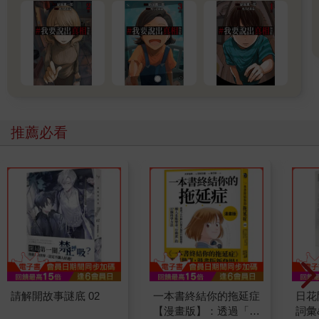
推薦必看
請解開故事謎底 02
一本書終結你的拖延症
日花
【漫畫版】：透過「小
詞彙