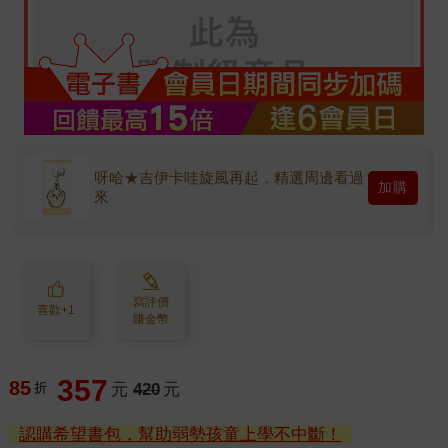
呀哈★吉伊卡哇旋風再起，精選周邊看過
加購
來
寫評價
喜歡+1
賺金幣
357
85
折
元
420
元
認購希望書包，幫助弱勢孩童上學不中斷！