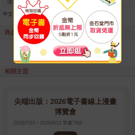
注音
級別
中文書
＞
漫畫
＞
日系戀愛
＞
性感成人向
商品評價
寫評價
相關主題
尖端出版：2026電子書線上漫畫
博覽會
2026/7/23 ~ 2026/8/12 單書79折