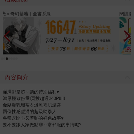
閱讀漫遊錄-2026上半年暢銷榜
2
內容簡介
滿滿都是超～讚的特別福利♥
濃厚極致份量!頁數超過240P!!!!!
金髮爆乳珊蒂＆爆乳褐肌溫蒂
兩位性感豐滿的超級助拳人
各種既開心又羞恥的好色故事♥
要不要跟人家做點非～常舒服的事情呢?