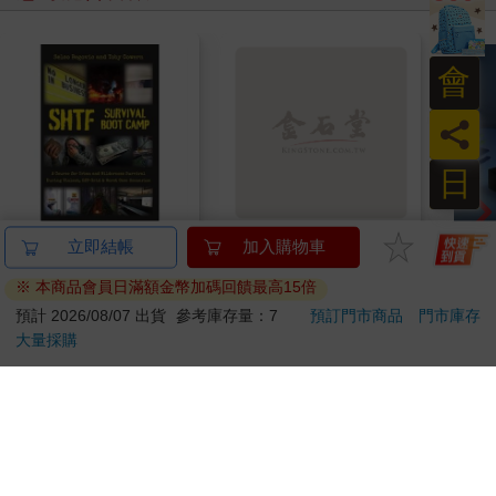
會
員
日
SHTF Survival Boot
今周刊07月2026第
【Pa
Camp
1546期
Min
IC
1055
94
9
折
特價
元
特價
元
特價
99
立即代訂
加入購物車
訂購/退換貨須知
加入金石堂 LINE 官方帳號『完成綁定』，隨時掌握出貨動