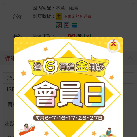
國內宅配：本島、離島
到店取貨：
台灣
不限金額免運費
港澳店取：
海外
詳細資料
語言
中文繁體
裝訂
紙本平裝
ISBN
4712568607213
分級
限制級
商品規
頁數
262
21*14.8*3.00
格
適讀年
出版地
台灣
成人適讀
齡