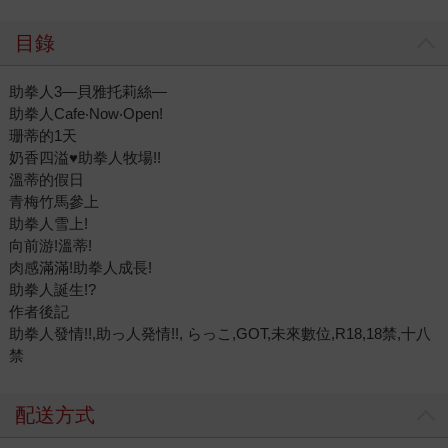
目錄
助拳人3—貝雅托莉絲—
助拳人Cafe‧Now‧Open!
珊蒂的1天
奶香四溢♥助拳人牧場!!
溫蒂的假日
青梅竹馬參上
助拳人雪上!
向前游!溫蒂!
肉感滿滿!助拳人成長!
助拳人誕生!?
作者後記
助拳人發情!!,助っ人発情!!, らっこ,GOT,未來數位,R18,18禁,十八
禁
配送方式