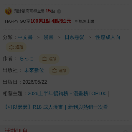
15
預計最高可得金幣
點
?
100累1點 4點抵1元
HAPPY GO享
折抵無上限
分類：
中文書
＞
漫畫
＞
日系戀愛
＞
性感成人向
追蹤
作者：
らっこ
追蹤
出版社：
未來數位
追蹤
出版日：
2026/05/22
相關主題：
2026上半年暢銷榜－漫畫榜TOP100
【可以瑟瑟】R18 成人漫畫｜新刊與熱銷一次看
活動訊息