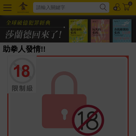
0
助拳人發情!!